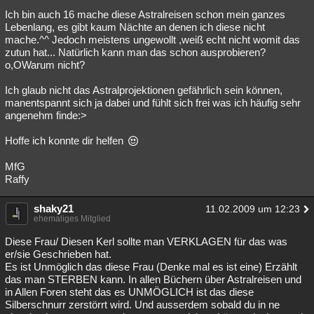
Ich bin auch 16 mache diese Astralreisen schon mein ganzes
Lebenlang, es gibt kaum Nächte an denen ich diese nicht
mache.^^ Jedoch meistens ungewollt ,weiß echt nicht womit das
zutun hat... Natürlich kann man das schon ausprobieren?
o,OWarum nicht?
Ich glaub nicht das Astralprojektionen gefährlich sein können,
manentspannt sich ja dabei und fühlt sich frei was ich häufig sehr
angenehm finde:>
Hoffe ich konnte dir helfen
MfG
Raffy
shaky21
11.02.2009 um 12:23
ehemaliges Mitglied
Diese Frau/ Diesen Kerl sollte man VERKLAGEN für das was
er/sie Geschrieben hat.
Es ist Unmöglich das diese Frau (Denke mal es ist eine) Erzählt
das man STERBEN kann. In allen Büchern über Astralreisen und
in Allen Foren steht das es UNMÖGLICH ist das diese
Silberschnurr zerstörrt wird. Und ausserdem sobald du in ne