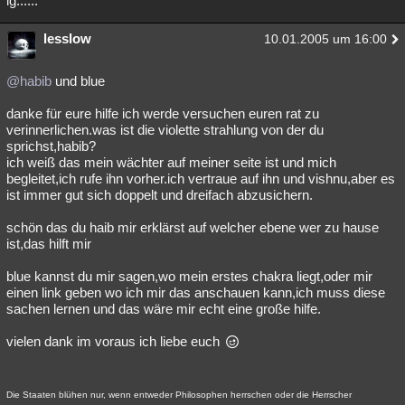
lg......
Besucht
Teilgenommen
Alle
Neue
Geschlossen
lesslow
10.01.2005 um 16:00
Lesenswert
Schlüsselwörter
@habib
und blue
danke für eure hilfe ich werde versuchen euren rat zu
verinnerlichen.was ist die violette strahlung von der du
sprichst,habib?
ich weiß das mein wächter auf meiner seite ist und mich
begleitet,ich rufe ihn vorher.ich vertraue auf ihn und vishnu,aber es
ist immer gut sich doppelt und dreifach abzusichern.
schön das du haib mir erklärst auf welcher ebene wer zu hause
ist,das hilft mir
blue kannst du mir sagen,wo mein erstes chakra liegt,oder mir
einen link geben wo ich mir das anschauen kann,ich muss diese
sachen lernen und das wäre mir echt eine große hilfe.
vielen dank im voraus ich liebe euch
Die Staaten blühen nur, wenn entweder Philosophen herrschen oder die Herrscher