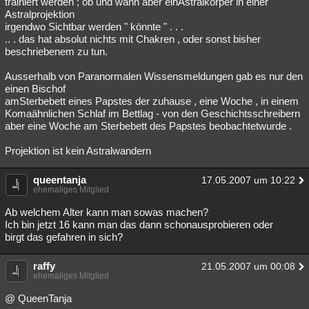
trainiert werden ; ob und wann aber einAstralkörper in einer
Astralprojektion
irgendwo Sichtbar werden " könnte " . . .
.. . das hat absolut nichts mit Chakren , oder sonst bisher
beschriebenem zu tun.
Ausserhalb von Paranormalen Wissensmeldungen gab es nur den
einen Bischof
amSterbebett eines Papstes der zuhause , eine Woche , in einem
Komaähnlichen Schlaf im Bettlag - von den Geschichtsschreibern
aber eine Woche am Sterbebett des Papstes beobachtetwurde .
Projektion ist kein Astralwandern
queentanja
17.05.2007 um 10:22
ehemaliges Mitglied
Ab welchem Alter kann man sowas machen?
Ich bin jetzt 16 kann man das dann schonausprobieren oder
birgt das gefahren in sich?
raffy
21.05.2007 um 00:08
ehemaliges Mitglied
@ QueenTanja