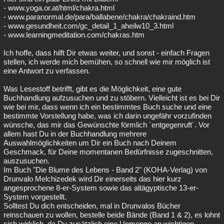
- www.yoga.or.at/html/chakra.html
- www.paranormal.de/para/ballabene/chakra/chakraind.htm
- www.gesundheit.com/gc_detail_1_aheilw10_3.html
- www.learningmeditation.com/chakras.htm
Ich hoffe, dass hilft Dir etwas weiter, und sonst - einfach Fragen
stellen, ich werde mich bemühen, so schnell wie mir möglich ist
eine Antwort zu verfassen.
Was Lesestoff betrifft, gibt es die Möglichkeit, eine gute
Buchhandlung aufzusuchen und zu stöbern. Vielleicht ist es bei Dir
wie bei mir, dass wenn ich ein bestimmtes Buch suche und eine
bestimmte Vorstellung habe, was ich darin ungefähr vorzufinden
wünsche, das mir das Gewünschte förmlich ´entgegenruft´. Vor
allem hast Du in der Buchhandlung mehrere
Auswahlmöglichkeiten um Dir ein Buch nach Deinem
Geschmack, für Deine momentanen Bedürfnisse zugeschnitten,
auszusuchen.
Im Buch "Die Blume des Lebens - Band 2" (KOHA-Verlag) von
Drunvalo Melchizedek wird Dir einerseits das hier kurz
angesprochene 8-er-System sowie das altägyptische 13-er-
System vorgestellt.
Solltest Du dich entscheiden, mal in Drunvalos Bücher
reinschauen zu wollen, bestelle beide Bände (Band 1 & 2), es lohnt
sich wirklich, da Du zusätzlich eine Unmenge an wichtigen