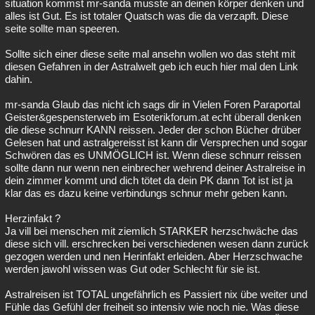
situation kommst mr-sanda musste an deinen körper denken und
alles ist Gut. Es ist totaler Quatsch was die da verzapft. Diese
seite sollte man speeren.
Sollte sich einer diese seite mal ansehn wollen wo das steht mit
diesen Gefahren in der Astralwelt geb ich euch hier mal den Link
dahin.
mr-sanda Glaub das nicht ich sags dir in Vielen Foren Paraportal
Geister&gespensterweb im Esoterikforum.at echt überall denken
die diese schnurr KANN reissen. Jeder der schon Bücher drüber
Gelesen hat und astralgereisst ist kann dir Versprechen und sogar
Schwören das es UNMÖGLICH ist. Wenn diese schnurr reissen
sollte dann nur wenn nen einbrecher wehrend deiner Astralreise in
dein zimmer kommt und dich tötet da dein PK dann Tot ist ist ja
klar das es dazu keine verbindungs schnur mehr geben kann.
Herzinfakt ?
Ja vill bei menschen mit ziemlich STARKER herzschwäche das
diese sich vill. erschrecken bei verschiedenen wesen dann zurück
gezogen werden und nen Herinfakt erleiden. Aber Herzschwache
werden jawohl wissen was Gut oder Schlecht für sie ist.
Astralreisen ist TOTAL ungefährlich es Passiert nix übe weiter und
Fühle das Gefühl der freiheit so intensiv wie noch nie. Was diese