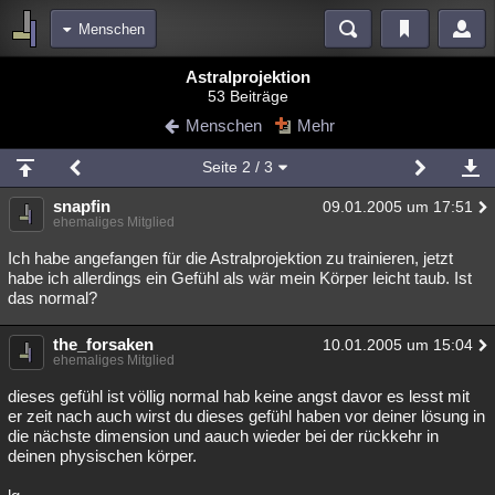
Menschen
Bereiche
Astralprojektion
53 Beiträge
Echtzeit
Diskussionen
Blogs
Videos
Statistiken
Menschen
Mehr
Chat
Wiki
Neuigkeiten
2
Seite
2
/ 3
meine Rubriken
snapfin
09.01.2005 um 17:51
Menschen
Wissenschaft
Politik
Mystery
Kriminalfälle
ehemaliges Mitglied
Spiritualität
Verschwörungen
Technologie
Ufologie
Ich habe angefangen für die Astralprojektion zu trainieren, jetzt
habe ich allerdings ein Gefühl als wär mein Körper leicht taub. Ist
das normal?
Natur
Umfragen
Unterhaltung
weitere Rubriken
the_forsaken
10.01.2005 um 15:04
ehemaliges Mitglied
Philosophie
Träume
Orte
Esoterik
Literatur
dieses gefühl ist völlig normal hab keine angst davor es lesst mit
Astronomie
Helpdesk
Gruppen
Gaming
Filme
er zeit nach auch wirst du dieses gefühl haben vor deiner lösung in
die nächste dimension und aauch wieder bei der rückkehr in
Musik
Clash
Verbesserungen
Allmystery
English
deinen physischen körper.
Übersichten