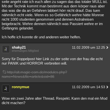
seite angeht rate ich euch allen zu sagen das das totaler MÜLL ist.
Mit der Technik kommt man bestimmt aus dem körper raus aber
das was die da an Gefahren labbert hörr nicht drauf. Das tuen
nähmlich echt viele. Wenn es so Gefährlich wehre hätte Monroe
nicht 1000 studenten genommen und dennen Astralreisen
beigebracht. Wehre dennen nähmlich was Passiert wehre er im
Gefängnis gelandet.
Ich hoffe ich konnte dir und anderen weiter helfen.
shaky21
11.02.2009 um 12:25
ehemaliges Mitglied
Sorry für Doppelpost hier Link zu der seite von der frau die echt
nur PANIK und HORROR verbreiten will.
http://alt.magie-com.de/modules.php?
name=News&file=article&sid=86
ronnymue
11.02.2009 um 14:53
Wow ein zwei Jahre alter Thread. Respekt. Kann den mal ein Mod
dicht machen?