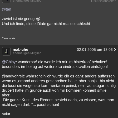
ehemaliges Mitglied
Diskussionsleiter
@tan
zuviel ist nie genug
Und ich finde, diese Zitate gar nicht mal so schlecht
C'est la vie
mabiche
02.01.2005 um 13:06
ehemaliges Mitglied
@Chiby
: wunderbar! die werde ich mir im hinterkopf behalten!
besonders im bezug auf weitere so eindrucksvollen einträgen!
@andychrsit: wahrscheinlich würde cih es ganz anders auffassen,
wenn es jemand anderes geschreiben hätte. aber nunja...bin nicht
die tussi die wegen so kommentaren peinst, nein lach sogar richtig
drüber! hätte im grunde auch von mir kommen können! smile
aber...
"Die ganze Kunst des Redens besteht darin, zu wissen, was man
nicht sagen darf. "... passt schon!
salut