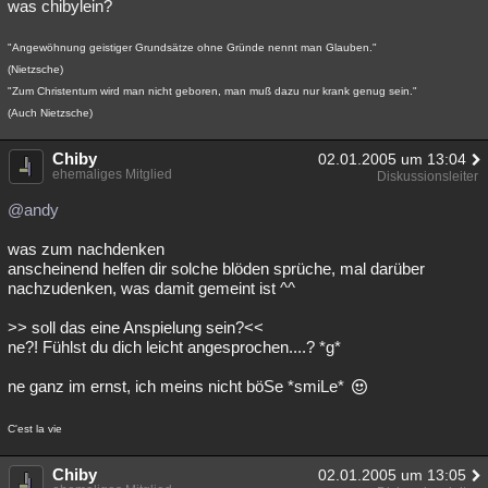
was chibylein?
"Angewöhnung geistiger Grundsätze ohne Gründe nennt man Glauben."
(Nietzsche)
"Zum Christentum wird man nicht geboren, man muß dazu nur krank genug sein."
(Auch Nietzsche)
Chiby
02.01.2005 um 13:04
ehemaliges Mitglied
Diskussionsleiter
@andy
was zum nachdenken
anscheinend helfen dir solche blöden sprüche, mal darüber
nachzudenken, was damit gemeint ist ^^
>> soll das eine Anspielung sein?<<
ne?! Fühlst du dich leicht angesprochen....? *g*
ne ganz im ernst, ich meins nicht böSe *smiLe*
C'est la vie
Chiby
02.01.2005 um 13:05