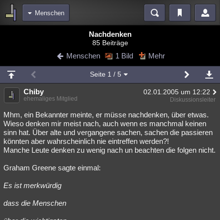
Menschen
Bereiche
Nachdenken
85 Beiträge
Echtzeit
Diskussionen
Blogs
Videos
Statistiken
Menschen
1 Bild
Mehr
Chat
Wiki
Neuigkeiten
2
Seite
1
/ 5
meine Rubriken
Chiby
02.01.2005 um 12:22
Menschen
Wissenschaft
Politik
Mystery
Kriminalfälle
ehemaliges Mitglied
Diskussionsleiter
Spiritualität
Verschwörungen
Technologie
Ufologie
Mhm, ein Bekannter meinte, er müsse nachdenken, über etwas.
Wieso denken mir meist nach, auch wenn es manchmal keinen
sinn hat. Über alte und vergangene sachen, sachen die passieren
Natur
Umfragen
Unterhaltung
könnten aber wahrscheinlich nie eintreffen werden?!
weitere Rubriken
Manche Leute denken zu wenig nach un beachten die folgen nicht.
Philosophie
Träume
Orte
Esoterik
Literatur
Graham Greene sagte einmal:
Astronomie
Helpdesk
Gruppen
Gaming
Filme
Es ist merkwürdig
Musik
Clash
Verbesserungen
Allmystery
English
dass die Menschen
Übersichten