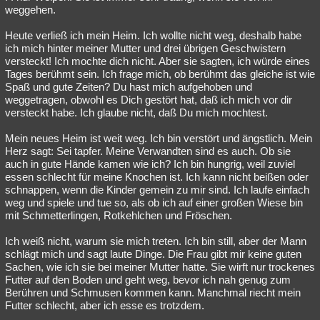
weggehen.
Heute verließ ich mein Heim. Ich wollte nicht weg, deshalb habe
ich mich hinter meiner Mutter und drei übrigen Geschwistern
versteckt! Ich mochte dich nicht. Aber sie sagten, ich würde eines
Tages berühmt sein. Ich frage mich, ob berühmt das gleiche ist wie
Spaß und gute Zeiten? Du hast mich aufgehoben und
weggetragen, obwohl es Dich gestört hat, daß ich mich vor dir
versteckt habe. Ich glaube nicht, daß Du mich mochtest.
Mein neues Heim ist weit weg. Ich bin verstört und ängstlich. Mein
Herz sagt: Sei tapfer. Meine Verwandten sind es auch. Ob sie
auch in gute Hände kamen wie ich? Ich bin hungrig, weil zuviel
essen schlecht für meine Knochen ist. Ich kann nicht beißen oder
schnappen, wenn die Kinder gemein zu mir sind. Ich laufe einfach
weg und spiele und tue so, als ob ich auf einer großen Wiese bin
mit Schmetterlingen, Rotkehlchen und Fröschen.
Ich weiß nicht, warum sie mich treten. Ich bin still, aber der Mann
schlägt mich und sagt laute Dinge. Die Frau gibt mir keine guten
Sachen, wie ich sie bei meiner Mutter hatte. Sie wirft nur trockenes
Futter auf den Boden und geht weg, bevor ich nah genug zum
Berühren und Schmusen kommen kann. Manchmal riecht mein
Futter schlecht, aber ich esse es trotzdem.