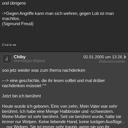
und übrigens
->Gegen Angriffe kann man sich wehren, gegen Lob ist man
machtlos.
(Sigmund Freud)
C'est la vie
Chiby
02.01.2005 um 13:26
ehemaliges Mitglied
Diskussionsleiter
soo jetz wieder was zum thema nachdenken
---> eine geschichte, die ihr lesen solltet und mal drüber
nachdenken müsstet ^^
Jetzt bin ich berühmt
Heute wurde ich geboren. Eins von zehn. Mein Vater war sehr
berühmt. Ich habe eine Menge Halbbrüder und -schwestern.
Meine Mutter ist sehr berühmt. Seit sie berühmt wurde, hatte sie
immer nur Welpen. Keine liebende Hand, keine lustigen Ausflüge .
. . nur Welpen. Sie ist immer sehr traurig, wenn sie von ihr