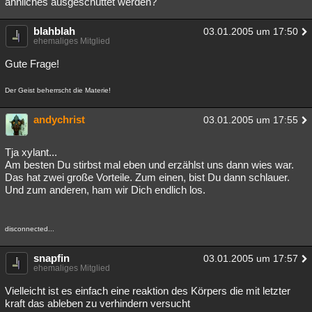
ähnliches ausgeschüttet werden?
Besucht
Teilgenommen
Alle
Neue
Geschlossen
blahblah
03.01.2005 um 17:50
ehemaliges Mitglied
Lesenswert
Schlüsselwörter
Gute Frage!
Der Geist beherrscht die Materie!
andychrist
03.01.2005 um 17:55
Tja xylant...
Am besten Du stirbst mal eben und erzählst uns dann wies war.
Das hat zwei große Vorteile. Zum einen, bist Du dann schlauer.
Und zum anderen, ham wir Dich endlich los.
disconnected...
snapfin
03.01.2005 um 17:57
ehemaliges Mitglied
Vielleicht ist es einfach eine reaktion des Körpers die mit letzter
kraft das ableben zu verhindern versucht