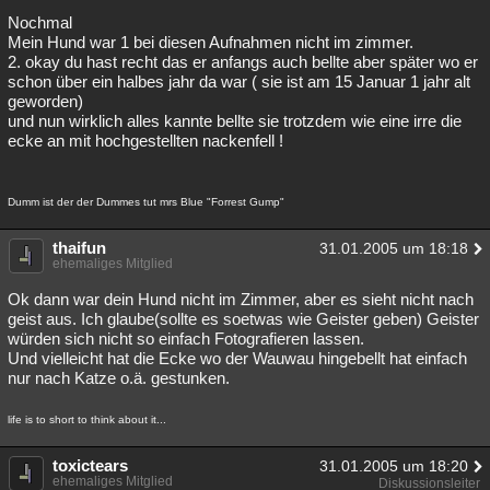
Nochmal
Besucht
Teilgenommen
Alle
Neue
Geschlossen
Mein Hund war 1 bei diesen Aufnahmen nicht im zimmer.
2. okay du hast recht das er anfangs auch bellte aber später wo er
Lesenswert
Schlüsselwörter
schon über ein halbes jahr da war ( sie ist am 15 Januar 1 jahr alt
geworden)
und nun wirklich alles kannte bellte sie trotzdem wie eine irre die
ecke an mit hochgestellten nackenfell !
Dumm ist der der Dummes tut mrs Blue "Forrest Gump"
thaifun
31.01.2005 um 18:18
ehemaliges Mitglied
Ok dann war dein Hund nicht im Zimmer, aber es sieht nicht nach
geist aus. Ich glaube(sollte es soetwas wie Geister geben) Geister
würden sich nicht so einfach Fotografieren lassen.
Und vielleicht hat die Ecke wo der Wauwau hingebellt hat einfach
nur nach Katze o.ä. gestunken.
life is to short to think about it...
toxictears
31.01.2005 um 18:20
ehemaliges Mitglied
Diskussionsleiter