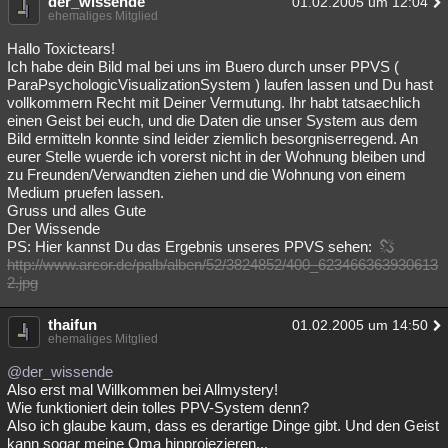
der_wissende
01.02.2005 um 12:04
ehemaliges Mitglied
Hallo Toxictears!
Ich habe dein Bild mal bei uns im Buero durch unser PPVS (
ParaPsychologicVisualizationSystem ) laufen lassen und Du hast
vollkommern Recht mit Deiner Vermutung. Ihr habt tatsaechlich
einen Geist bei euch, und die Daten die unser System aus dem
Bild ermitteln konnte sind leider ziemlich besorgniserregend. An
eurer Stelle wuerde ich vorerst nicht in der Wohnung bleiben und
zu Freunden/Verwandten ziehen und die Wohnung von einem
Medium pruefen lassen.
Gruss und alles Gute
Der Wissende
PS: Hier kannst Du das Ergebnis unseres PPVS sehen:
http://www.arcor.de/palb/alben/52/3824852/400_623466363930613
2.jpg
thaifun
01.02.2005 um 14:50
ehemaliges Mitglied
@der_wissende
Also erst mal Willkommen bei Allmystery!
Wie funktioniert dein tolles PPV-System denn?
Also ich glaube kaum, dass es derartige Dinge gibt. Und den Geist
kann sogar meine Oma hinprojezieren...