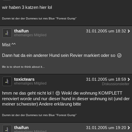
wir haben 3 katzen hier lol
Dumm ist der der Dummes tut mrs Blue "Forrest Gump"
thaifun
31.01.2005 um 18:32
ehemaliges Mitglied
Mist ^^
Dann hat da ein anderer Hund sein Revier markiert oder so
life is to short to think about it...
toxictears
31.01.2005 um 18:59
ehemaliges Mitglied
Diskussionsleiter
hmm ne das geht nicht lol !
Weikl die wohnung KOMPLETT
renoviert worde und nur dieser hund in dieser wohnung ist (und der
meiner schwester) Andere erklärung bitte
Dumm ist der der Dummes tut mrs Blue "Forrest Gump"
thaifun
31.01.2005 um 19:20
ehemaliges Mitglied