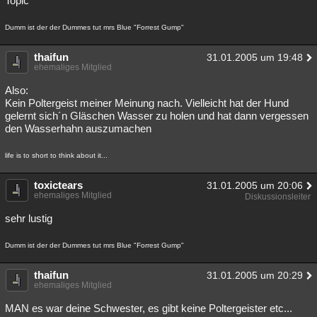
Topic
Dumm ist der der Dummes tut mrs Blue "Forrest Gump"
thaifun
31.01.2005 um 19:48
ehemaliges Mitglied
Also:
Kein Poltergeist meiner Meinung nach. Vielleicht hat der Hund
gelernt sich´n Gläschen Wasser zu holen und hat dann vergessen
den Wasserhahn auszumachen
life is to short to think about it...
toxictears
31.01.2005 um 20:06
ehemaliges Mitglied
Diskussionsleiter
sehr lustig
Dumm ist der der Dummes tut mrs Blue "Forrest Gump"
thaifun
31.01.2005 um 20:29
ehemaliges Mitglied
MAN es war deine Schwester, es gibt keine Poltergeister etc...