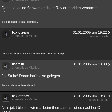
Dann hat deine Schwester da ihr Revier markiert verdammt!!!
^^
life is to short to think about it...
toxictears
31.01.2005 um 19:22
ehemaliges Mitglied
Diskussionsleiter
LÖÖÖÖÖÖÖÖÖÖÖÖÖÖÖÖÖÖÖÖÖL
Dumm ist der der Dummes tut mrs Blue "Forrest Gump"
thaifun
31.01.2005 um 19:30
ehemaliges Mitglied
Ja! Strike! Daran hat´s also gelegen...
life is to short to think about it...
toxictears
31.01.2005 um 19:31
ehemaliges Mitglied
Diskussionsleiter
Nein jetzt bleiben wir mal beim thema sonst ist es nachher Of-