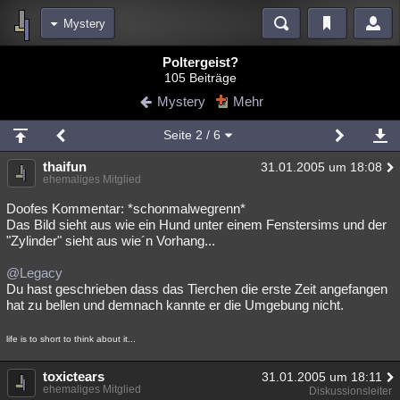
Mystery
Bereiche
Poltergeist?
105 Beiträge
Echtzeit
Diskussionen
Blogs
Videos
Statistiken
Mystery
Mehr
Chat
Wiki
Neuigkeiten
3
Seite
2
/ 6
meine Rubriken
thaifun
31.01.2005 um 18:08
Menschen
Wissenschaft
Politik
Mystery
Kriminalfälle
ehemaliges Mitglied
Spiritualität
Verschwörungen
Technologie
Ufologie
Doofes Kommentar: *schonmalwegrenn*
Das Bild sieht aus wie ein Hund unter einem Fenstersims und der
"Zylinder" sieht aus wie´n Vorhang...
Natur
Umfragen
Unterhaltung
weitere Rubriken
@Legacy
Du hast geschrieben dass das Tierchen die erste Zeit angefangen
Philosophie
Träume
Orte
Esoterik
Literatur
hat zu bellen und demnach kannte er die Umgebung nicht.
Astronomie
Helpdesk
Gruppen
Gaming
Filme
life is to short to think about it...
Musik
Clash
Verbesserungen
Allmystery
English
toxictears
31.01.2005 um 18:11
ehemaliges Mitglied
Diskussionsleiter
Übersichten