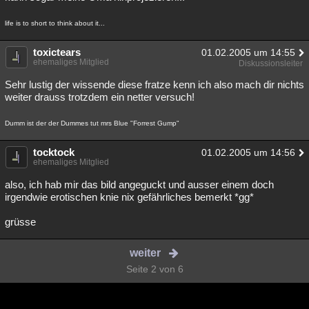
life is to short to think about it...
toxictears
01.02.2005 um 14:55
ehemaliges Mitglied
Diskussionsleiter
Sehr lustig der wissende diese fratze kenn ich also mach dir nichts
weiter drauss trotzdem ein netter versuch!
Dumm ist der der Dummes tut mrs Blue "Forrest Gump"
tocktock
01.02.2005 um 14:56
ehemaliges Mitglied
also, ich hab mir das bild angeguckt und ausser einem doch
irgendwie erotischen knie nix gefährliches bemerkt *gg*
grüsse
weiter
Seite 2 von 6