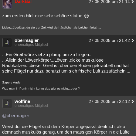
DarkBal
27.05.2005 um 21:14
zum ersten bild: eine sehr schöne statue
Liebe...überlässt du sie der Zeit wird sie hässlicher als Leichenfleisch...
obermagier
27.05.2005 um 21:42
ehemaliges Mitglied
...Ein Greif wäre viel zu plump um zu fliegen...
...Allein der Löwenkörper...Löwen..dicke muskulöse
Raubkatzen...dieser Greif ist über den Boden gekrabbelt und hat
seine Flügel nur dazu benutzt um sich frische Luft zuzufächeln....
Sapere Aude
Was man in Punin nicht kennt das gibt es nicht...oder ?
wolfine
27.05.2005 um 22:12
ehemaliges Mitglied
@obermagier
Weist du, die Flügel sind dem Körper angepasst denk ich, also
demnach muskulös genug, um den massigen Körper in die Lüfte