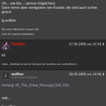
Oh... wie fies... (armes Vögelchen)
Dann nimm aber wenigstens nen Kondor, die sind auch schön
gross!
lg wolfine
Wer einen Menschen bessern will...
muss ihn erstmal respektieren.
DarkBal
27.05.2005 um 22:33
lol
Liebe...überlässt du sie der Zeit wird sie hässlicher als Leichenfleisch...
wolfine
28.05.2005 um 14:06
ehemaliges Mitglied
Anhang: 05_The_Great_Race.jpg (135, KB)
nett...