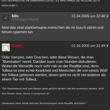
DAS GEFÄHRLICHE AN UNWAHRHEITEN IST, ES WIRD IMMER DIE FALSCHE SEITE
Besucht
Teilgenommen
Alle
Neue
Geschlossen
GEGLAUBT !!
Lesenswert
Schlüsselwörter
kilic
01.04.2005 um 22:48
ehemaliges Mitglied
Nein das sind starkbehaarte menschen die im busch sitzen und
herum spannen tun
Suebe
01.04.2005 um 22:49
Oder Vampire, oder Drachen, oder diese Wesen, die man
"Illuminaten" nennt. Darüber kann man Stunden diskutieren.
Wobei die Werwölfe noch sehr nah an der Realität sind, denn
Tollwut ist eine echte Krankheit und Menschen die von einem Wolf
mit Tollwut gebissen werden, denen geht es nicht viel anderes als
einem Tier mit Tollwut.
"Der Staatsdienst muß zum Nutzen derer geführt werden, die ihm anvertraut werden, nicht
zum Nutzen derer, denen er anvertraut ist."
„Gedanken ohne Inhalt sind leer, Anschauungen ohne Begriffe sind blind.“