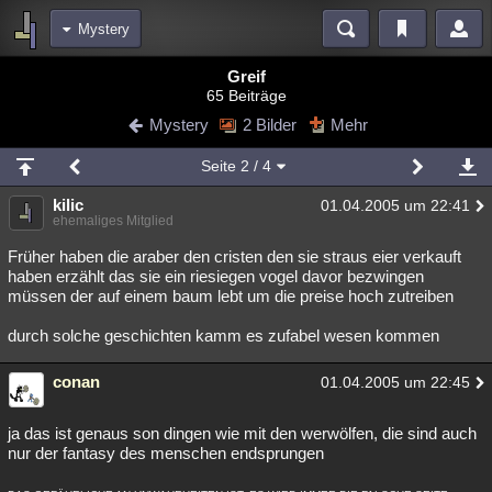
Mystery
Bereiche
Greif
65 Beiträge
Echtzeit
Diskussionen
Blogs
Videos
Statistiken
Mystery
2 Bilder
Mehr
Chat
Wiki
Neuigkeiten
2
Seite
2
/ 4
meine Rubriken
kilic
01.04.2005 um 22:41
Menschen
Wissenschaft
Politik
Mystery
Kriminalfälle
ehemaliges Mitglied
Spiritualität
Verschwörungen
Technologie
Ufologie
Früher haben die araber den cristen den sie straus eier verkauft
haben erzählt das sie ein riesiegen vogel davor bezwingen
müssen der auf einem baum lebt um die preise hoch zutreiben
Natur
Umfragen
Unterhaltung
weitere Rubriken
durch solche geschichten kamm es zufabel wesen kommen
Philosophie
Träume
Orte
Esoterik
Literatur
conan
01.04.2005 um 22:45
Astronomie
Helpdesk
Gruppen
Gaming
Filme
ja das ist genaus son dingen wie mit den werwölfen, die sind auch
Musik
Clash
Verbesserungen
Allmystery
English
nur der fantasy des menschen endsprungen
Übersichten