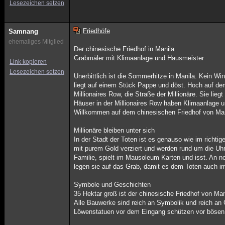
Lesezeichen setzen
Friedhöfe
Samnang
ehemaliges Mitglied
Der chinesische Friedhof in Manila
Grabmäler mit Klimaanlage und Hausmeister
Link kopieren
Lesezeichen setzen
Unerbittlich ist die Sommerhitze in Manila. Kein 
liegt auf einem Stück Pappe und döst. Hoch auf de
Millionaires Row, die Straße der Millionäre. Sie lie
Häuser in der Millionaires Row haben Klimaanlage 
Willkommen auf dem chinesischen Friedhof von Man
Millionäre bleiben unter sich
In der Stadt der Toten ist es genauso wie im richti
mit purem Gold verziert und werden rund um die Uh
Familie, spielt im Mausoleum Karten und isst. An 
legen sie auf das Grab, damit es dem Toten auch i
Symbole und Geschichten
35 Hektar groß ist der chinesische Friedhof von Ma
Alle Bauwerke sind reich an Symbolik und reich an 
Löwenstatuen vor dem Eingang schützen vor bösen 