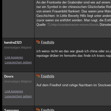
An der Frontseite der Grabmäler sind wie auf einem A
nur ein Symbol in der chinesischen Glücksfarbe Ro
von einem Frauenbild flankiert: Das waren jene Män
Geschichten: In Little Beverly Hills liegt unter a
zuvor waren sie entführt worden. Man sagt, die Ent
Quelle
http://suedostasien-reisen.Gisela
Dürsele
Friedhöfe
kandra2323
ehemaliges Mitglied
ich weiss nicht wo das war glaub ich china oder so
repotage drüber im fernsehn.das finde ich krass.naja
Link kopieren
Lesezeichen setzen
Friedhöfe
Doors
ehemaliges Mitglied
Auf dem Friedhof sind ruhige Nachbarn im Stockwer
Link kopieren
Lesezeichen setzen
Friedhöfe
Samnang