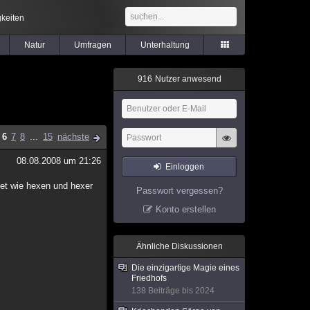
keiten
Natur
Umfragen
Unterhaltung
9
1
6
Nutzer anwesend
6
7
8
...
15
nächste
08.08.2008 um 21:26
Einloggen
htet wie hexen und hexer
Passwort vergessen?
Konto erstellen
Ähnliche Diskussionen
Die einzigartige Magie eines
Friedhofs
138 Beiträge bis 2024