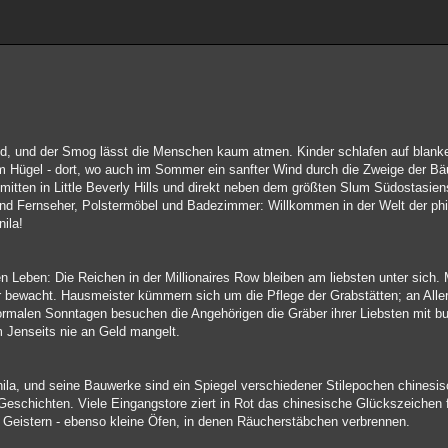
Wind, und der Smog lässt die Menschen kaum atmen. Kinder schlafen auf blank
m Hügel - dort, wo auch im Sommer ein sanfter Wind durch die Zweige der Bäu
gt mitten in Little Beverly Hills und direkt neben dem größten Slum Südostasi
und Fernseher, Polstermöbel und Badezimmer: Willkommen in der Welt der phi
ila!
gen Leben: Die Reichen in der Millionaires Row bleiben am liebsten unter sich
r bewacht. Hausmeister kümmern sich um die Pflege der Grabstätten; an Alle
normalen Sonntagen besuchen die Angehörigen die Gräber ihrer Liebsten mit b
m Jenseits nie an Geld mangelt.
nila, und seine Bauwerke sind ein Spiegel verschiedener Stilepochen chinesis
Geschichten. Viele Eingangstore ziert in Rot das chinesische Glückszeichen 
Geistern - ebenso kleine Öfen, in denen Räucherstäbchen verbrennen.