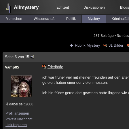
Allmystery
Echtzeit
Diskussionen
Blogs
Menschen
Wissenschaft
Politik
Mystery
Kriminalfäl
287 Beiträge
▪ Schlüss
Rubrik Mystery
31 Bilder
Seite 6 von 15
Friedhöfe
Vamp85
ich war früher viel mit meinen freunden auf den alte
gefeiert haben einer der vielen messen.
ich bin früher gerne dort gewesen hatte ihrgend wi
dabei seit 2008
Profil anzeigen
Private Nachricht
Link kopieren