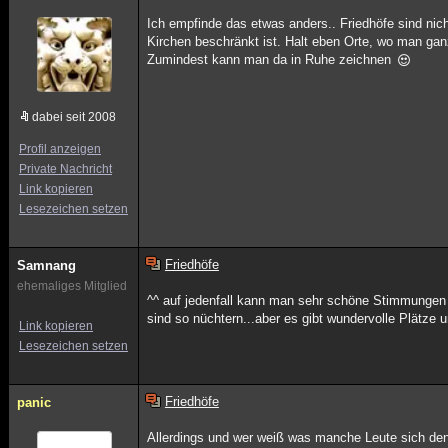
Ich empfinde das etwas anders.. Friedhöfe sind nich
Kirchen beschränkt ist. Halt eben Orte, wo man ganz 
Zumindest kann man da in Ruhe zeichnen
dabei seit 2008
Profil anzeigen
Private Nachricht
Link kopieren
Lesezeichen setzen
Friedhöfe
Samnang
ehemaliges Mitglied
^^ auf jedenfall kann man sehr schöne Stimmungen e
sind so nüchtern...aber es gibt wundervolle Plätze un
Link kopieren
Lesezeichen setzen
Friedhöfe
panic
Allerdings und wer weiß was manche Leute sich den