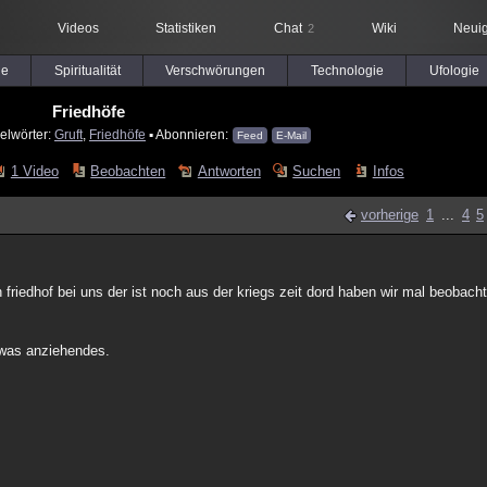
Videos
Statistiken
Chat
Wiki
Neuig
2
le
Spiritualität
Verschwörungen
Technologie
Ufologie
Friedhöfe
elwörter:
Gruft
,
Friedhöfe
▪ Abonnieren:
Feed
E-Mail
1 Video
Beobachten
Antworten
Suchen
Infos
vorherige
1
...
4
5
n friedhof bei uns der ist noch aus der kriegs zeit dord haben wir mal beobac
e was anziehendes.