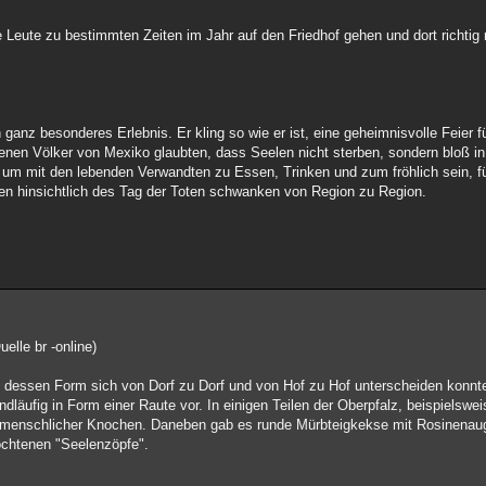
e Leute zu bestimmten Zeiten im Jahr auf den Friedhof gehen und dort richtig
n ganz besonderes Erlebnis. Er kling so wie er ist, eine geheimnisvolle Feier 
orenen Völker von Mexiko glaubten, dass Seelen nicht sterben, sondern bloß in
 um mit den lebenden Verwandten zu Essen, Trinken und zum fröhlich sein, fü
hen hinsichtlich des Tag der Toten schwanken von Region zu Region.
elle br -online)
essen Form sich von Dorf zu Dorf und von Hof zu Hof unterscheiden konnte.
andläufig in Form einer Raute vor. In einigen Teilen der Oberpfalz, beispielswe
orm menschlicher Knochen. Daneben gab es runde Mürbteigkekse mit Rosinena
lochtenen "Seelenzöpfe".