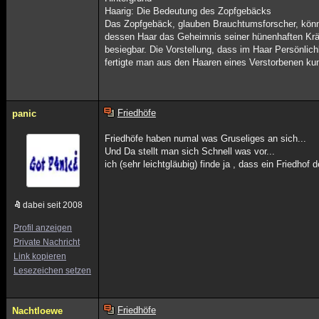
Haarig: Die Bedeutung des Zopfgebäcks
Das Zopfgebäck, glauben Brauchtumsforscher, könnt
dessen Haar das Geheimnis seiner hünenhaften Kräft
besiegbar. Die Vorstellung, dass im Haar Persönlic
fertigte man aus den Haaren eines Verstorbenen kun
Friedhöfe
panic
Friedhöfe haben numal was Gruseliges an sich...
Und Da stellt man sich Schnell was vor...
ich (sehr leichtgläubig) finde ja , dass ein Fried
dabei seit 2008
Profil anzeigen
Private Nachricht
Link kopieren
Lesezeichen setzen
Friedhöfe
Nachtloewe