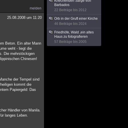
Kriechenden Särge von
Barbados
melden
22 Beiträge bis 2012
25.08.2008 um 11:20
Orb in der Gruft einer Kirche
46 Beiträge bis 2024
Friedhöfe, Wald ,ein altes
Haus zu fotografieren
57 Beiträge bis 2005
em Beton. Ein alter Mann
me weht - liegt die
ens. Die mehrstöckigen
lippinischen Chinesen!
. Manche der Tempel sind
rheiligen kommt die
untem Papiergeld: Das
cher Händler von Manila.
für langes Leben.