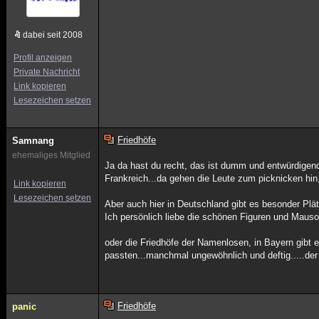
dabei seit 2008
Profil anzeigen
Private Nachricht
Link kopieren
Lesezeichen setzen
Friedhöfe
Samnang
ehemaliges Mitglied
Ja da hast du recht, das ist dumm und entwürdigend
Frankreich...da gehen die Leute zum picknicken hin,
Link kopieren
Lesezeichen setzen
Aber auch hier in Deutschland gibt es besonder Plä
Ich persönlich liebe die schönen Figuren und Mausol
oder die Friedhöfe der Namenlosen, in Bayern gibt 
passten...manchmal ungewöhnlich und deftig.....der
Friedhöfe
panic