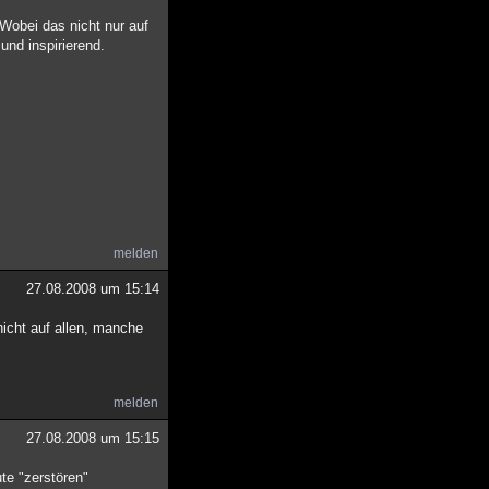
 Wobei das nicht nur auf
und inspirierend.
melden
27.08.2008 um 15:14
icht auf allen, manche
melden
27.08.2008 um 15:15
te "zerstören"