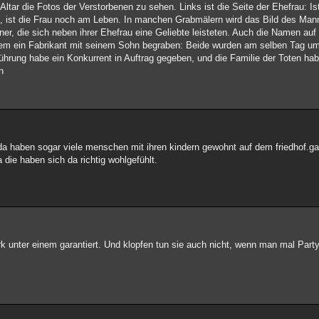
ltar die Fotos der Verstorbenen zu sehen. Links ist die Seite der Ehefrau: Is
t, ist die Frau noch am Leben. In manchen Grabmälern wird das Bild des Man
ner, die sich neben ihrer Ehefrau eine Geliebte leisteten. Auch die Namen au
nderem ein Fabrikant mit seinem Sohn begraben: Beide wurden am selben Tag u
führung habe ein Konkurrent in Auftrag gegeben, und die Familie der Toten hab
n
,da haben sogar viele menschen mit ihren kindern gewohnt auf dem friedhof.g
 die haben sich da richtig wohlgefühlt.
k unter einem garantiert. Und klopfen tun sie auch nicht, wenn man mal Part