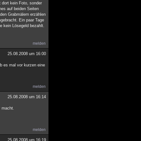
t dort kein Foto, sonder
nes auf beiden Seiten
f den Grabmälern erzählen
mgebracht. Ein paar Tage
e kein Lösegeld bezahlt.
melden
25.08.2008 um 16:00
ab es mal vor kurzen eine
melden
25.08.2008 um 16:14
y macht.
melden
25.08.2008 um 16:19