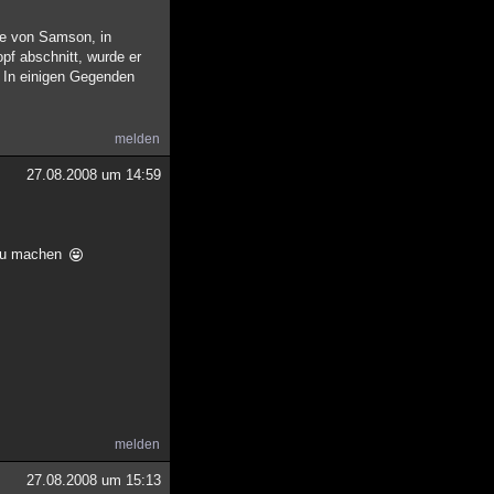
te von Samson, in
pf abschnitt, wurde er
. In einigen Gegenden
melden
27.08.2008 um 14:59
e zu machen
melden
27.08.2008 um 15:13