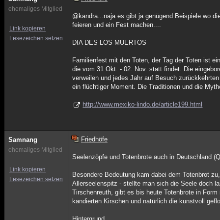
ehemaliges Mitglied
@kandra...naja es gibt ja genügend Beispiele wo di
feieren und ein Fest machen....
Link kopieren
Lesezeichen setzen
DIA DES LOS MUERTOS
Familienfest mit den Toten, der Tag der Toten ist ei
die vom 31 Okt. - 02. Nov. statt findet. Die eingeb
verweilen und jedes Jahr auf Besuch zurückkehrten
ein flüchtiger Moment. Die Traditionen und die Myt
http://www.mexiko-lindo.de/article199.html
Friedhöfe
Samnang
ehemaliges Mitglied
Seelenzöpfe und Totenbrote auch in Deutschland (Qu
Link kopieren
Besondere Bedeutung kam dabei dem Totenbrot zu, d
Lesezeichen setzen
Allerseelenspitz - stellte man sich die Seele doch l
Tirschenreuth, gibt es bis heute Totenbrote in F
kandierten Kirschen und natürlich die kunstvoll gef
Hintergrund