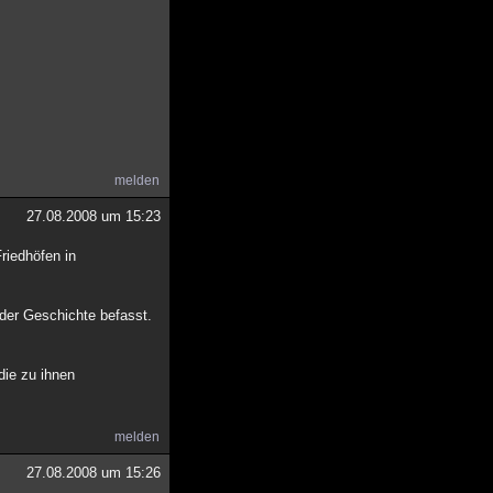
melden
27.08.2008 um 15:23
riedhöfen in
 der Geschichte befasst.
die zu ihnen
melden
27.08.2008 um 15:26