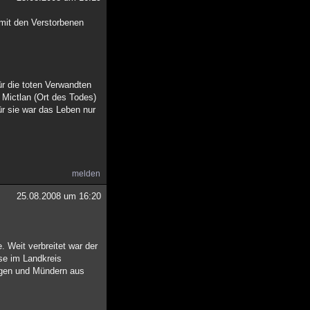
 mit den Verstorbenen
für die toten Verwandten
 Mictlan (Ort des Todes)
r sie war das Leben nur
melden
25.08.2008 um 16:20
 Weit verbreitet war der
ise im Landkreis
ugen und Mündern aus