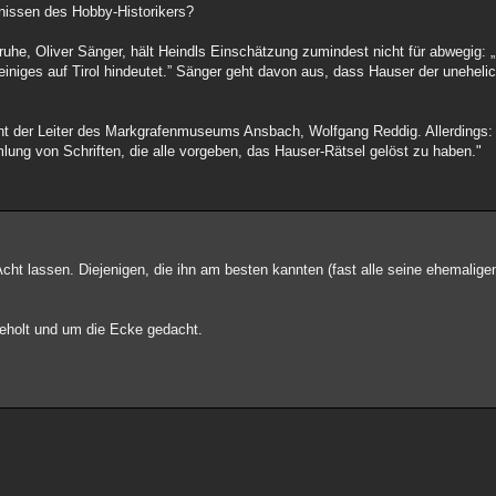
nissen des Hobby-Historikers?
ruhe, Oliver Sänger, hält Heindls Einschätzung zumindest nicht für abwegig:
iniges auf Tirol hindeutet.” Sänger geht davon aus, dass Hauser der uneheli
eint der Leiter des Markgrafenmuseums Ansbach, Wolfgang Reddig. Allerdings:
ung von Schriften, die alle vorgeben, das Hauser-Rätsel gelöst zu haben."
cht lassen. Diejenigen, die ihn am besten kannten (fast alle seine ehemaligen 
geholt und um die Ecke gedacht.