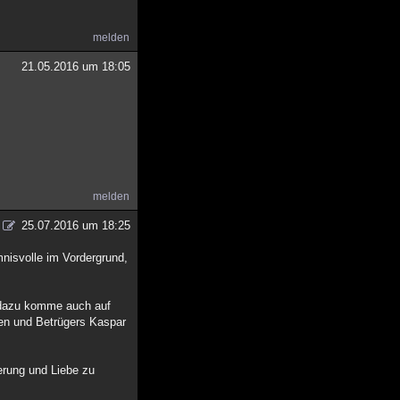
melden
21.05.2016 um 18:05
melden
25.07.2016 um 18:25
mnisvolle im Vordergrund,
 dazu komme auch auf
hen und Betrügers Kaspar
erung und Liebe zu