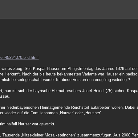
ser-45294070.bild.html
te wirres Zeug. Seit Kaspar Hauser am Pfingstmontag des Jahres 1828 auf de
ne Herkunft. Nach der bis heute bekanntesten Variante war Hauser ein badisch
mlich beiseitegeschafft wurde. Ist diese Version nun endgültig widerlegt?
t, nun ist sich der bayrische Heimatforschers Josef Heindl (75) sicher: Kaspa
assau.
iner niederbayerischen Heimatgemeinde Reichstorf aufarbeiten wollen. Dabei st
r wieder auf die Familiennamen „Hauser” oder „Hausner”.
riminalfall Hauser war geweckt.
zu, Tausende „klitzekleiner Mosaiksteinchen” zusammenzufügen. Aus 2000 P