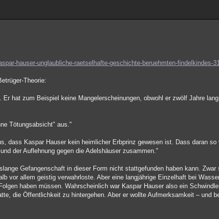
spar-hauser-unglaubliche-raetselhafte-geschichte-beruehmten-findelkindes-
Betrüger-Theorie:
. Er hat zum Beispiel keine Mangelerscheinungen, obwohl er zwölf Jahre lan
hne Tötungsabsicht" aus."
s, dass Kaspar Hauser kein heimlicher Erbprinz gewesen ist. Dass daran so 
e und der Auflehnung gegen die Adelshäuser zusammen."
nslange Gefangenschaft in dieser Form nicht stattgefunden haben kann. Zwar 
alb vor allem geistig verwahrloste. Aber eine langjährige Einzelhaft bei Wasse
olgen haben müssen. Wahrscheinlich war Kaspar Hauser also ein Schwindler, 
atte, die Öffentlichkeit zu hintergehen. Aber er wollte Aufmerksamkeit – und 