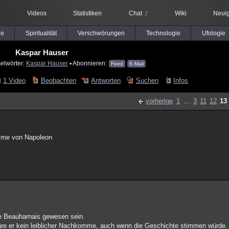
Videos
Statistiken
Chat
Wiki
Neuig
2
le
Spiritualität
Verschwörungen
Technologie
Ufologie
Kaspar Hauser
elwörter:
Kaspar Hauser
▪ Abonnieren:
Feed
E-Mail
1 Video
Beobachten
Antworten
Suchen
Infos
vorherige
1
...
3
11
12
13
omme von Napoleon
de Beauharnais gewesen sein.
äre er kein leiblicher Nachkomme, auch wenn die Geschichte stimmen würde.