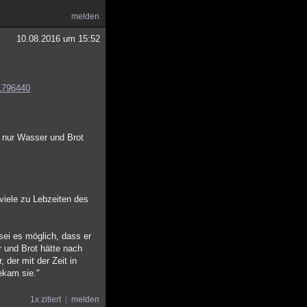
melden
10.08.2016 um 15:52
31796440
g nur Wasser und Brot
viele zu Lebzeiten des
sei es möglich, dass er
r und Brot hätte nach
der mit der Zeit in
bekam sie."
1x zitiert
melden