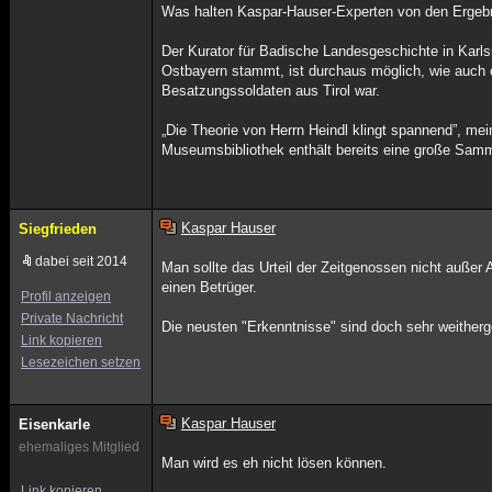
Was halten Kaspar-Hauser-Experten von den Ergeb
Der Kurator für Badische Landesgeschichte in Karls
Ostbayern stammt, ist durchaus möglich, wie auch e
Besatzungssoldaten aus Tirol war.
„Die Theorie von Herrn Heindl klingt spannend”, m
Museumsbibliothek enthält bereits eine große Samml
Kaspar Hauser
Siegfrieden
dabei seit 2014
Man sollte das Urteil der Zeitgenossen nicht außer A
einen Betrüger.
Profil anzeigen
Private Nachricht
Die neusten "Erkenntnisse" sind doch sehr weither
Link kopieren
Lesezeichen setzen
Kaspar Hauser
Eisenkarle
ehemaliges Mitglied
Man wird es eh nicht lösen können.
Link kopieren