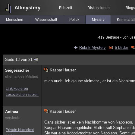
Allmystery
Echtzeit
Diskussionen
Blogs
Menschen
Wissenschaft
Politik
Mystery
Kriminalfäl
419 Beiträge
▪ Schlüss
Rubrik Mystery
6 Bilder
Seite 13 von 21
Kaspar Hauser
Siegessicher
ehemaliges Mitglied
mich auch. Ich glaube vielmehr , er ist ein Nachk
Link kopieren
Lesezeichen setzen
Kaspar Hauser
Anthea
versteckt
Ganz sicher ist er kein Nachkomme von Napoleon.
Kaspar Hausers angebliche Mutter soll Stéphanie 
Private Nachricht
Sie war eine Adoptivtochter von Napoleon. Somit w