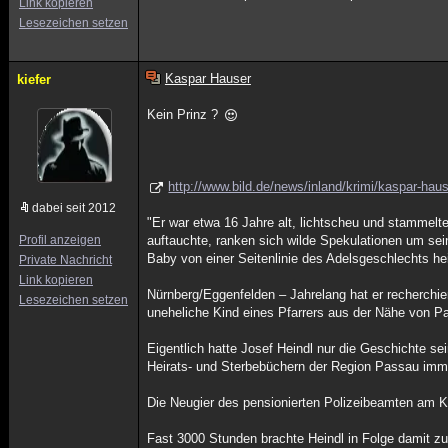
Link kopieren
Lesezeichen setzen
Kaspar Hauser
kiefer
Kein Prinz ?
http://www.bild.de/news/inland/krimi/kaspar-hau
dabei seit 2012
"Er war etwa 16 Jahre alt, lichtscheu und stammel
Profil anzeigen
auftauchte, ranken sich wilde Spekulationen um sei
Baby von einer Seitenlinie des Adelsgeschlechts hei
Private Nachricht
Link kopieren
Nürnberg/Eggenfelden – Jahrelang hat er recherchier
Lesezeichen setzen
uneheliche Kind eines Pfarrers aus der Nähe von P
Eigentlich hatte Josef Heindl nur die Geschichte se
Heirats- und Sterbebüchern der Region Passau imme
Die Neugier des pensionierten Polizeibeamten am K
Fast 3000 Stunden brachte Heindl in Folge damit 