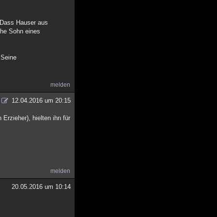
 „Dass Hauser aus
che Sohn eines
 Seine
melden
12.04.2016 um 20:15
Erzieher), hielten ihn für
melden
20.05.2016 um 10:14