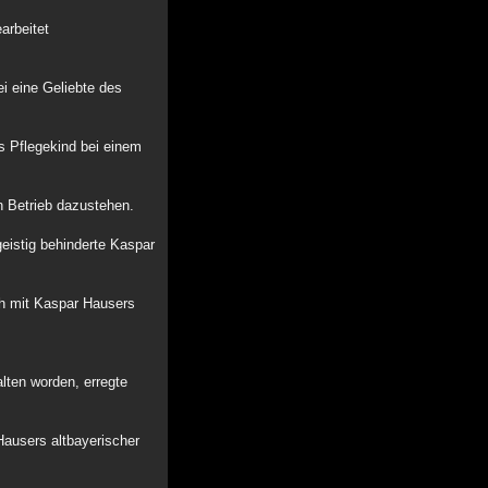
arbeitet
i eine Geliebte des
s Pflegekind bei einem
n Betrieb dazustehen.
eistig behinderte Kaspar
ch mit Kaspar Hausers
lten worden, erregte
Hausers altbayerischer