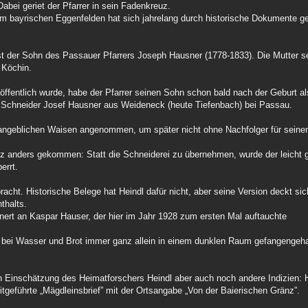
abei geriet der Pfarrer in sein Fadenkreuz.
em bayrischen Eggenfelden hat sich jahrelang durch historische Dokumente ge
st der Sohn des Passauer Pfarrers Joseph Hausner (1778-1833). Die Mutter se
 Köchin.
öffentlich wurde, habe der Pfarrer seinen Sohn schon bald nach der Geburt al
n Schneider Josef Hausner aus Weideneck (heute Tiefenbach) bei Passau.
 angeblichen Waisen angenommen, um später nicht ohne Nachfolger für seine
z anders gekommen: Statt die Schneiderei zu übernehmen, wurde der leicht g
errt.
acht. Historische Belege hat Heindl dafür nicht, aber seine Version deckt si
thalts.
nnert an Kaspar Hauser, der hier im Jahr 1928 zum ersten Mal auftauchte
 bei Wasser und Brot immer ganz allein in einem dunklen Raum gefangengeha
h Einschätzung des Heimatforschers Heindl aber auch noch andere Indizien: 
itgeführte „Mägdleinsbrief” mit der Ortsangabe „Von der Baierischen Gränz”.