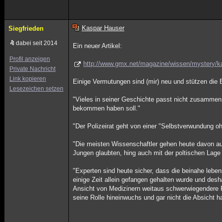
Kaspar Hauser
Siegfrieden
dabei seit 2014
Ein neuer Artikel:
Profil anzeigen
http://www.gmx.net/magazine/wissen/mystery/ka
Private Nachricht
Link kopieren
Einige Vermutungen sind (mir) neu und stützen die 
Lesezeichen setzen
"Vieles in seiner Geschichte passt nicht zusammen
bekommen haben soll."
"Der Polizeirat geht von einer "Selbstverwundung o
"Die meisten Wissenschaftler gehen heute davon au
Jungen glaubten, hing auch mit der poltischen Lag
"Experten sind heute sicher, dass die beinahe lebe
einige Zeit allein gefangen gehalten wurde und desh
Ansicht von Medizinern weitaus schwerwiegendere F
seine Rolle hineinwuchs und gar nicht die Absicht h