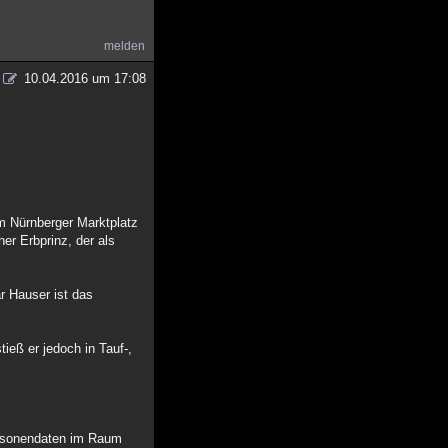
melden
10.04.2016 um 17:08
m Nürnberger Marktplatz
er Erbprinz, der als
r Hauser ist das
ieß er jedoch in Tauf-,
ersonendaten im Raum