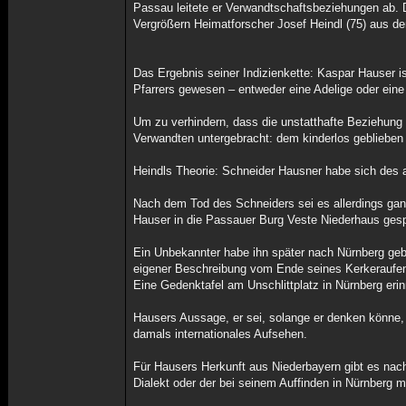
Passau leitete er Verwandtschaftsbeziehungen ab. D
Vergrößern Heimatforscher Josef Heindl (75) aus d
Das Ergebnis seiner Indizienkette: Kaspar Hauser i
Pfarrers gewesen – entweder eine Adelige oder eine
Um zu verhindern, dass die unstatthafte Beziehung 
Verwandten untergebracht: dem kinderlos gebliebe
Heindls Theorie: Schneider Hausner habe sich des
Nach dem Tod des Schneiders sei es allerdings gan
Hauser in die Passauer Burg Veste Niederhaus gesp
Ein Unbekannter habe ihn später nach Nürnberg gebr
eigener Beschreibung vom Ende seines Kerkeraufen
Eine Gedenktafel am Unschlittplatz in Nürnberg eri
Hausers Aussage, er sei, solange er denken könne,
damals internationales Aufsehen.
Für Hausers Herkunft aus Niederbayern gibt es nac
Dialekt oder der bei seinem Auffinden in Nürnberg m