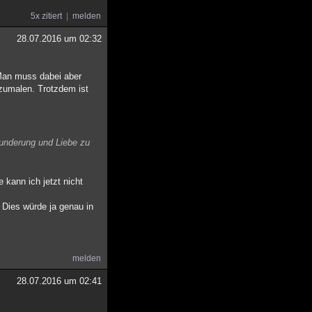
5x zitiert
melden
28.07.2016 um 02:32
 Man muss dabei aber
zumalen. Trotzdem ist
underung und Liebe zu
e kann ich jetzt nicht
 Dies würde ja genau in
melden
28.07.2016 um 02:41