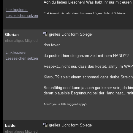
Ach du liebes Lieschen! Was habt ihr nur mit euren
Link kopieren
Erst kommt Lächeln, dann kommen Lügen. Zuletzt Schüsse.
Lesezeichen setzen
grelles Licht form Spiegel
Glorian
ehemaliges Mitglied
don fever,
Link kopieren
du postest hier die ganzen Zeit mit nem HANDY?
Lesezeichen setzen
Respekt...nicht nur, dass das kostet, allmy im WAP
Klaro, T9 spielt einem schonmal ganz derbe Streiche
So unfähig doof kann ja auch gar keiner sein; da bin
derart plausible Begründung bei der Hand hast...
Aren't you a little trigger-happy?
grelles Licht form Spiegel
baldur
ehemaliges Mitglied