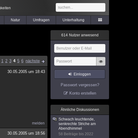
keiten
Natur
Umfragen
Unterhaltung
6
1
4
Nutzer anwesend
1
2
3
4
5
6
nächste
30.05.2005 um 18:43
Einloggen
Passwort vergessen?
Konto erstellen
Ähnliche Diskussionen
Schwach leuchtende,
melden
senkrechte Striche am
Abendhimmel
30.05.2005 um 18:56
58 Beiträge bis 2022