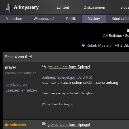
Allmystery
Echtzeit
Diskussionen
Blog
Menschen
Wissenschaft
Politik
Mystery
Kriminalfäl
g
114 Beiträge
▪ Sc
Rubrik Mystery
2 Bil
Seite 4 von 6
grelles Licht form Spiegel
prayer
ehemaliges Mitglied
Anhang: spiegel.jpg (30,0 KB)
das hab ich auch schon erlebt...siehe anhang
Link kopieren
Lesezeichen setzen
I want my journey to be full of laughter...
[Yuna, Final Fantasy X]
grelles Licht form Spiegel
doneforever