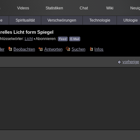
s
Videos
Statistiken
Chat
Wiki
Neuig
le
Spiritualität
Verschwörungen
Technologie
Ufologie
relles Licht form Spiegel
hlüsselwörter:
Licht
▪ Abonnieren:
Feed
E-Mail
der
Beobachten
Antworten
Suchen
Infos
vorherige