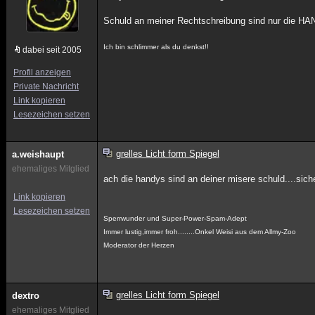
Schuld an meiner Rechtschreibung sind nur die H
Ich bin schlimmer als du denkst!!
dabei seit 2005
Profil anzeigen
Private Nachricht
Link kopieren
Lesezeichen setzen
grelles Licht form Spiegel
a.weishaupt
ehemaliges Mitglied
ach die handys sind an deiner misere schuld....sich
Link kopieren
Lesezeichen setzen
Sperrwunder und Super-Power-Spam-Adept
Immer lustig,immer froh........Onkel Weisi aus dem Allmy-Zoo
Moderator der Herzen
grelles Licht form Spiegel
dextro
ehemaliges Mitglied