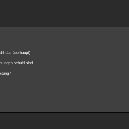
eht das überhaupt)
rzungen schuld sind.
eitung?