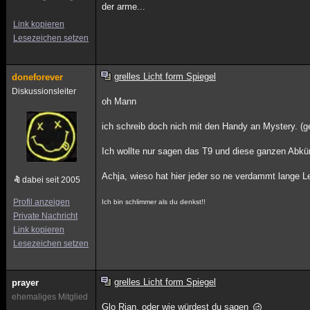
der arme...
Link kopieren
Lesezeichen setzen
grelles Licht form Spiegel
doneforever
Diskussionsleiter
oh Mann
ich schreib doch nich mit den Handy an Mystery. (g
Ich wollte nur sagen das T9 und diese ganzen Abkü
Achja, wieso hat hier jeder so ne verdammt lange L
dabei seit 2005
Profil anzeigen
Ich bin schlimmer als du denkst!!
Private Nachricht
Link kopieren
Lesezeichen setzen
grelles Licht form Spiegel
prayer
ehemaliges Mitglied
Glo Rian, oder wie würdest du sagen