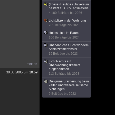
(These) Heutiges Universum
besteht aus 50% Antimaterie
4.180 Beiträge bis 2026
Lichtblitze in der Wohnung
205 Beiträge bis 2020
Helles Licht im Raum
106 Beiträge bis 2024
Unerklärliches Licht vor dem
Schlafzimmerfenster
15 Beiträge bis 2023
Licht Nachts auf
melden
Überwachungskamera
aufgenommen
30.05.2005 um 18:59
113 Beiträge bis 2023
Die grüne Erscheinung beim
Zelten und weitere seltsame
Sichtungen
9 Beiträge bis 2022