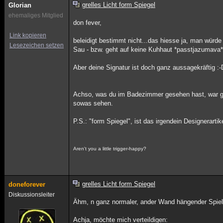
grelles Licht form Spiegel
Glorian
ehemaliges Mitglied
don fever,
Link kopieren
beleidigt bestimmt nicht...das hiesse ja, man würd
Lesezeichen setzen
Sau - bzw. geht auf keine Kuhhaut *passtjazumava
Aber deine Signatur ist doch ganz aussagekräftig :
Achso, was du im Badezimmer gesehen hast, war gla
sowas sehen.
P.S.: "form Spiegel", ist das irgendein Designerarti
Aren't you a little trigger-happy?
grelles Licht form Spiegel
doneforever
Diskussionsleiter
Ähm, n ganz normaler, ander Wand hängender Spiel
Achja, möchte mich verteildigen: