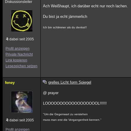
Diskussionsleiter
Ach Weißhaupt, ich darüber echt nur noch lachen.
Du bist ja echt jämmerlich
Ich bin schlimmer als du denkst!!
dabei seit 2005
Profil anzeigen
Private Nachricht
Link kopieren
Lesezeichen setzen
grelles Licht form Spiegel
feney
@ prayer
LOOOOOOOOOOOOOOOOOOL!!!!!!
"Um die Gegenwart zu verstehen
dabei seit 2005
muss man erst die Vergangenheit kennen."
Profil anzeigen