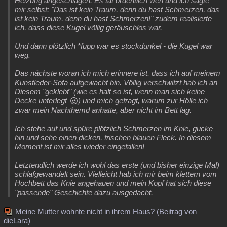
Heizung angeschlagen. Es tat ordentlich weh und ich sagte
mir selbst: "Das ist kein Traum, denn du hast Schmerzen, das
ist kein Traum, denn du hast Schmerzen!" zudem realisierte
ich, dass diese Kugel völlig geräuschlos war.
Und dann plötzlich *fupp war es stockdunkel - die Kugel war
weg.
Das nächste woran ich mich erinnere ist, dass ich auf meinem
Kunstleder-Sofa aufgewacht bin. Völlig verschwitzt hab ich an
Diesem "geklebt" (wie es halt so ist, wenn man sich keine
Decke unterlegt
) und mich gefragt, warum zur Hölle ich
zwar mein Nachthemd anhatte, aber nicht im Bett lag.
Ich stehe auf und spüre plötzlich Schmerzen im Knie, gucke
hin und sehe einen dicken, frischen blauen Fleck. In diesem
Moment ist mir alles wieder eingefallen!
Letztendlich werde ich wohl das erste (und bisher einzige Mal)
schlafgewandelt sein. Vielleicht hab ich mir beim klettern vom
Hochbett das Knie angehauen und mein Kopf hat sich diese
"passende" Geschichte dazu ausgedacht.
Meine Mutter wohnte nicht in ihrem Haus? (Beitrag von
dieLara)