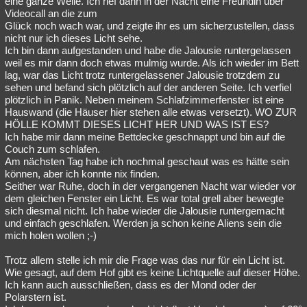
eine ganze Weile. Ich rief dann in der Nacht eine Freundin über
Videocall an die zum
Besucht
Teilgenommen
Alle
Neue
Geschlossen
Glück noch wach war, und zeigte ihr es um sicherzustellen, dass
nicht nur ich dieses Licht sehe.
Lesenswert
Schlüsselwörter
Ich bin dann aufgestanden und habe die Jalousie runtergelassen
weil es mir dann doch etwas mulmig wurde. Als ich wieder im Bett
lag, war das Licht trotz runtergelassener Jalousie trotzdem zu
sehen und befand sich plötzlich auf der anderen Seite. Ich verfiel
plötzlich in Panik. Neben meinem Schlafzimmerfenster ist eine
Hauswand (die Häuser hier stehen alle etwas versetzt). WO ZUR
HÖLLE KOMMT DIESES LICHT HER UND WAS IST ES?
Ich habe mir dann meine Bettdecke geschnappt und bin auf die
Couch zum schlafen.
Am nächsten Tag habe ich nochmal geschaut was es hätte sein
können, aber ich konnte nix finden.
Seither war Ruhe, doch in der vergangenen Nacht war wieder vor
dem gleichen Fenster ein Licht. Es war total grell aber bewegte
sich diesmal nicht. Ich habe wieder die Jalousie runtergemacht
und einfach geschlafen. Werden ja schon keine Aliens sein die
mich holen wollen ;-)
Trotz allem stelle ich mir die Frage was das nur für ein Licht ist.
Wie gesagt, auf dem Hof gibt es keine Lichtquelle auf dieser Höhe.
Ich kann auch ausschließen, dass es der Mond oder der
Polarstern ist.