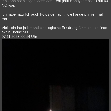
Ich kann noch sagen, dass das Licht (laut Handykompass) auf 60°
NO war.
Ich habe natürlich auch Fotos gemacht.. die hänge ich hier mal
ran.
Vielleicht hat ja jemand eine logische Erklärung für mich. Ich finde
aktuell keine :-D
07.11.2023, 00:54 Uhr