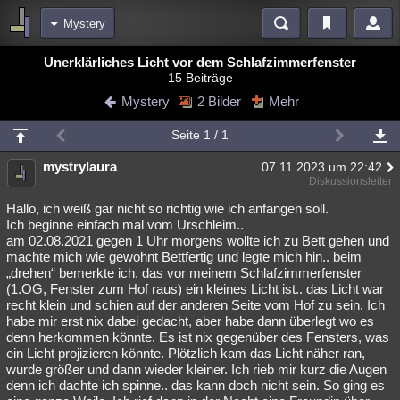
Mystery
Bereiche
Unerklärliches Licht vor dem Schlafzimmerfenster
15 Beiträge
Echtzeit
Diskussionen
Blogs
Videos
Statistiken
Mystery
2 Bilder
Mehr
Chat
Wiki
Neuigkeiten
2
Seite 1 / 1
meine Rubriken
mystrylaura
07.11.2023 um 22:42
Menschen
Wissenschaft
Politik
Mystery
Kriminalfälle
Diskussionsleiter
Spiritualität
Verschwörungen
Technologie
Ufologie
Hallo, ich weiß gar nicht so richtig wie ich anfangen soll.
Ich beginne einfach mal vom Urschleim..
am 02.08.2021 gegen 1 Uhr morgens wollte ich zu Bett gehen und
Natur
Umfragen
Unterhaltung
machte mich wie gewohnt Bettfertig und legte mich hin.. beim
weitere Rubriken
„drehen“ bemerkte ich, das vor meinem Schlafzimmerfenster
(1.OG, Fenster zum Hof raus) ein kleines Licht ist.. das Licht war
Philosophie
Träume
Orte
Esoterik
Literatur
recht klein und schien auf der anderen Seite vom Hof zu sein. Ich
habe mir erst nix dabei gedacht, aber habe dann überlegt wo es
Astronomie
Helpdesk
Gruppen
Gaming
Filme
denn herkommen könnte. Es ist nix gegenüber des Fensters, was
ein Licht projizieren könnte. Plötzlich kam das Licht näher ran,
Musik
Clash
Verbesserungen
Allmystery
English
wurde größer und dann wieder kleiner. Ich rieb mir kurz die Augen
denn ich dachte ich spinne.. das kann doch nicht sein. So ging es
Übersichten