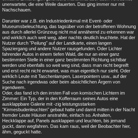
unerwartete, die eine Weile dauerten. Das ging immer nur mit
Nachschauen.
Darunter war z.B. ein Industriedenkmal mit Event- oder
Museumsbeleuchtung, das tagsüber von der betroffenen Wohnung
aus durch allerlei Grünzeug nicht mal annähernd zu erkennen war
und wirklich auch weit weg, aber nachts deutlich leuchtete. Hat der
Nutzer durch "Peilung" auf der Landkarte, einen langen
Spaziergang und andere Nutzer rausgefunden. Oder Lichter
fahrender Autos in einem tiefen Wald, die nur an einer ganz
bestimmten Stelle in einer ganz bestimmten Richtung sichtbar
werden und ebenfalls so weit weg sind, dass man nicht begreift
und erst recht nicht erwartet, was man eigentlich nur sieht. Oder
wirklich Leute mit Taschenlampen, Laserpointern usw., auf der
Suche nach irgendwas oder beim absichtlichen Ärgern von
irgendwem.
Oder, das fand ich den irrsten Fall von komischen Lichtern im
Zimmer: Ein Typ, der in den Kofferraum seines Autos eine
ausklappbare Galerie mit -zig leistungsstarken
"Kirmesbudenleuchten" gebaut hatte und damit mitten in der Nacht
fremder Leute Häuser anstrahlte, einfach so. Anhalten,
Heckklappe auf, Panels ausklappen und leuchten, bis jemand
guckt, dann wegfahren. Das kam raus, weil der Beobachter hier,
ähm, geguckt hatte.