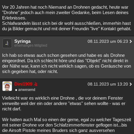
Vor 20 Jahren hat noch Niemand an Drohnen gedacht, heute war
"Drohne" jedoch auch mein zweiter Gedanke, beim Lesen deines
Erlebnisses.
Schlafwandeln lässt sich bei dir wohl ausschließen, immerhin hast
du ja Bilder gemacht und mit deiner Freundin "live" Kontakt gehabt.
Syringa
08.11.2023 um 06:23
ehemaliges Mitglied
Ich hab so etwas auch schon gesehen und habe es als Drohne
eingeordnet. Da ich schlecht höre und das "Objekt" nicht direkt in
der Nähe war, kann ich nicht wirklich sagen, ob es Geräusche von
sich gegeben hat, oder nicht.
Dini1909
08.11.2023 um 13:20
anwesend
Vielleicht war es wirklich eine Drohne , die vor deinem Fenster
verweilte weil der ein oder andere "etwas" sehen wollte - was er
nicht darf.
Wir hatten auch Mal so einen der gerne, egal zu welcher Tageszeit
mit seiner Drohne vor den Schlafzimmerfenster geflogen ist...bis
die Airsoft Pistole meines Bruders sich ganz ausversehen