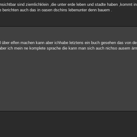
sichtbar sind ziemlichklein ,die unter erde leben und stadte haben ,kommt in a
e berichten auch das in oasen dschins lebenunter denn bauem .
ild über elfen machen kann aber ichhabe letztens ein buch gesehen das von de
aber ich mein ne komplete sprache die kann man sich auch nichso ausem ärm