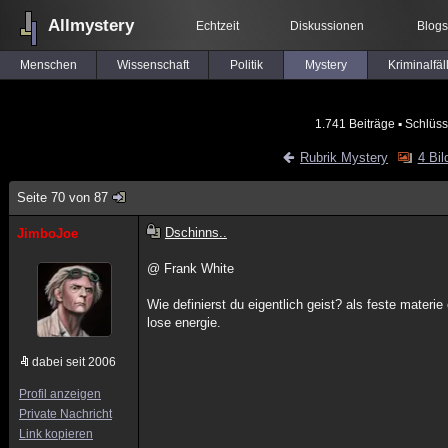
Allmystery
Echtzeit
Diskussionen
Blogs
Menschen
Wissenschaft
Politik
Mystery
Kriminalfäl
1.741 Beiträge
▪ Schlüss
Rubrik Mystery
4 Bil
Seite 70 von 87
Dschinns..
JimboJoe
@ Frank White
Wie definierst du eigentlich geist? als feste materie
lose energie.
dabei seit 2006
Profil anzeigen
Private Nachricht
Link kopieren