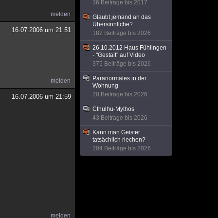
36 Beiträge bis 2017
melden
Glaubt jemand an das
Übersinnliche?
16.07.2006 um 21:51
182 Beiträge bis 2026
26.10.2012 Haus Fühlingen
- "Gestalt" auf Video
375 Beiträge bis 2026
Paranormales in der
melden
Wohnung
20 Beiträge bis 2026
16.07.2006 um 21:59
Cthulhu-Mythos
43 Beiträge bis 2026
Kann man Geister
tatsächlich riechen?
204 Beiträge bis 2026
melden