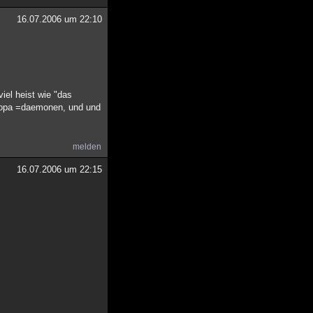
16.07.2006 um 22:10
iel heist wie "das
europa =daemonen, und und
melden
16.07.2006 um 22:15