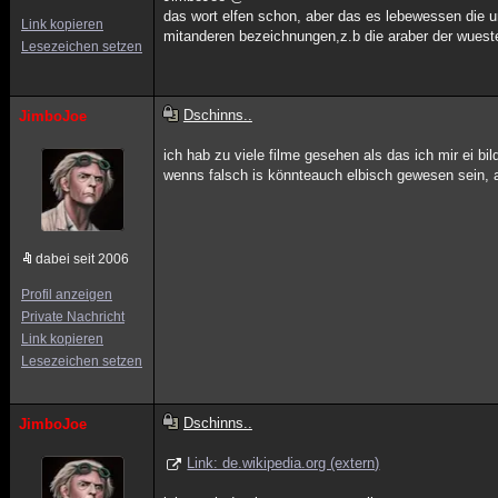
das wort elfen schon, aber das es lebewessen die un
Link kopieren
mitanderen bezeichnungen,z.b die araber der wuest
Lesezeichen setzen
Dschinns..
JimboJoe
ich hab zu viele filme gesehen als das ich mir ei b
wenns falsch is könnteauch elbisch gewesen sein, 
dabei seit 2006
Profil anzeigen
Private Nachricht
Link kopieren
Lesezeichen setzen
Dschinns..
JimboJoe
Link: de.wikipedia.org (extern)