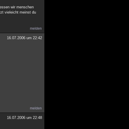
ergessen wir menschen
zt vieleicht meinst du
melden
16.07.2006 um 22:42
melden
16.07.2006 um 22:48