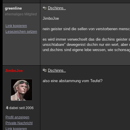
Dschinns..
greenline
ehemaliges Mitglied
JimboJoe
Link kopieren
nein geister sind die sellen von verstorbenen mensc
Lesezeichen setzen
es wird immer verwechselt das die dschins geister s
unsichtabare" dewegenist dschin nur ein wort, aber
und.dschins sind eigene lebe wessen, wie schonsagt
Dschinns..
JimboJoe
also eine abstammung vom Teufel?
dabei seit 2006
Profil anzeigen
Private Nachricht
Link kopieren