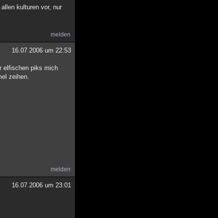
llen kulturen vor, nur
melden
16.07.2006 um 22:53
r elfischen piks mich
el zeihen.
melden
16.07.2006 um 23:01