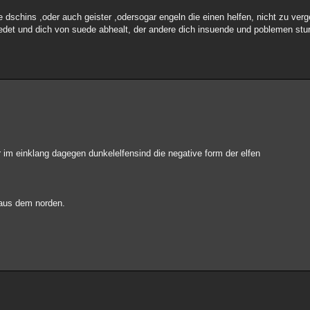
ie dschins ,oder auch geister ,odersogar engeln die einen helfen, nicht zu v
 redet und dich von suede abhealt, der andere dich insuende und poblemen stur
r im einklang dagegen dunkelelfensind die negative form der elfen
 aus dem norden.