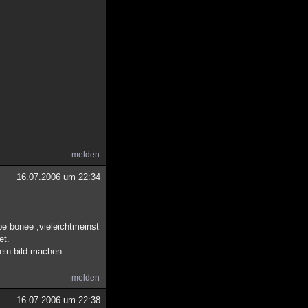
melden
16.07.2006 um 22:34
be bonee ,vieleichtmeinst
et.
 ein bild machen.
melden
16.07.2006 um 22:38