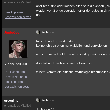
ehemaliges Mitglied
aber feen sind oder koenen alles sein die ahnen , d
werden von 2 engelbegleidet, einer der gutes in dir
Link kopieren
das.
Lesezeichen setzen
Dschinns..
JimboJoe
falls ich auch mitreden darf
kenne ich von elfen nur waldelfen und dunkelelfen
einfach ausgedrückt waldelfen sind gut mit der natu
dies habe ich nich aus world of warcraft
dabei seit 2006
Profil anzeigen
zudem kommt die elfische mythologie ursprünglich
Private Nachricht
Link kopieren
Lesezeichen setzen
Dschinns..
greenline
ehemaliges Mitglied
JimboJoe @