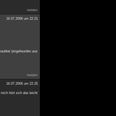
melden
16.07.2006 um 22:21
behaubtet (engelwurden aus
melden
16.07.2006 um 22:25
 mich hört sich das leicht