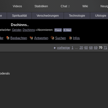
Videos
Statistiken
Chat
Wiki
Neuig
2
le
Spiritualität
Verschwörungen
Technologie
Ufologie
Dschinns..
elwörter:
Geister
,
Dschinns
▪ Abonnieren:
Feed
E-Mail
der
Beobachten
Antworten
Suchen
Infos
vorherige
1
...
20
60
68
69
70
71
 oderals