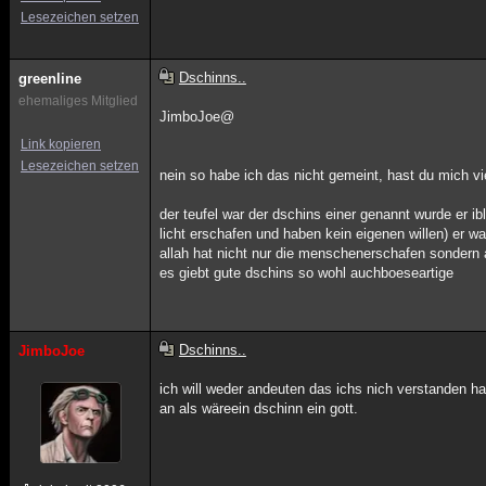
Lesezeichen setzen
Dschinns..
greenline
ehemaliges Mitglied
JimboJoe@
Link kopieren
Lesezeichen setzen
nein so habe ich das nicht gemeint, hast du mich v
der teufel war der dschins einer genannt wurde er i
licht erschafen und haben kein eigenen willen) er w
allah hat nicht nur die menschenerschafen sondern 
es giebt gute dschins so wohl auchboeseartige
Dschinns..
JimboJoe
ich will weder andeuten das ichs nich verstanden hab
an als wäreein dschinn ein gott.