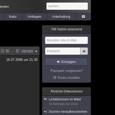
keiten
Natur
Umfragen
Unterhaltung
7
6
6
Nutzer anwesend
72
80
...
87
nächste
16.07.2006 um 21:30
Einloggen
Passwort vergessen?
Konto erstellen
Ähnliche Diskussionen
Lichtdämonen im Wald
33 Beiträge bis 2010
Dschinn heraufbeschwören