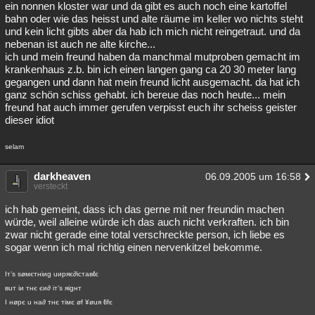
ein nonnen kloster war und da gibt es auch noch eine kartoffel
bahn oder wie das heisst und alte räume im keller wo nichts steht
und kein licht gibts aber da hab ich mich nicht reingetraut. und da
nebenan ist auch ne alte kirche...
ich und mein freund haben da manchmal mutproben gemacht im
krankenhaus z.b. bin ich einen langen gang ca 20 30 meter lang
gegangen und dann hat mein freund licht ausgemacht. da hat ich
ganz schön schiss gehabt. ich bereue das noch heute... mein
freund hat auch immer gerufen verpisst euch ihr scheiss geister
dieser idiot
selam
darkheaven
06.09.2005 um 16:58
versteckt
ich hab gemeint, dass ich das gerne mit ner freundin machen
würde, weil alleine würde ich das auch nicht verkraften. ich bin
zwar nicht gerade eine total verschreckte person, ich liebe es
sogar wenn ich mal richtig einen nervenkitzel bekomme.
Iт’s søмєтнiиg uиpяє∂icтaвℓє
вuт iи тнє єи∂ iт’s яigнт
I нøpє u нa∂ тнє тiмє øf ¥øuя ℓifє