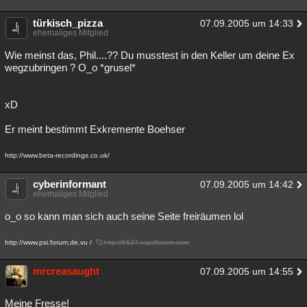
türkisch_pizza
07.09.2005 um 14:33
ehemaliges Mitglied
Wie meinst das, Phil....?? Du musstest in den Keller um deine Ex
wegzubringen ? O_o *grusel*
xD
Er meint bestimmt Exkremente Boehser
http://www.beta-recordings.co.uk/
cyberinformant
07.09.2005 um 14:42
ehemaliges Mitglied
o_o so kann man sich auch seine Seite freiräumen lol
http://www.psi.forum.de.vu /
http://5627.rapidforum.com
mrcreasaught
07.09.2005 um 14:55
Meine Fresse!