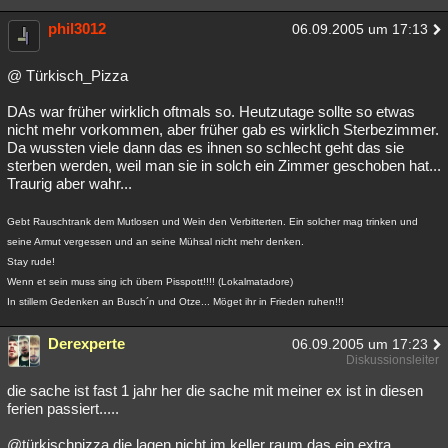
phil3012
06.09.2005 um 17:13
@ Türkisch_Pizza
DAs war früher wirklich oftmals so. Heutzutage sollte so etwas
nicht mehr vorkommen, aber früher gab es wirklich Sterbezimmer.
Da wussten viele dann das es ihnen so schlecht geht das sie
sterben werden, weil man sie in solch ein Zimmer geschoben hat...
Traurig aber wahr...
Gebt Rauschtrank dem Mutlosen und Wein den Verbitterten. Ein solcher mag trinken und
seine Armut vergessen und an seine Mühsal nicht mehr denken.
Stay rude!
Wenn et sein muss sing ich übern Pisspott!!!! (Lokalmatadore)
In stillem Gedenken an Busch´n und Otze... Möget ihr in Frieden ruhen!!!
Derexperte
06.09.2005 um 17:23
Diskussionsleiter
die sache ist fast 1 jahr her die sache mit meiner ex ist in diesen
ferien passiert.....
@türkischpizza die lagen nicht im keller raum das ein extra