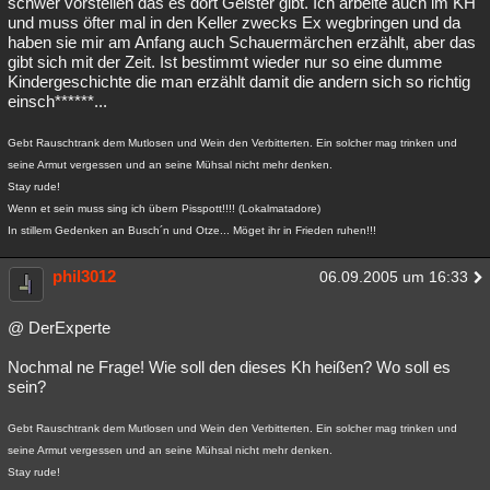
schwer vorstellen das es dort Geister gibt. Ich arbeite auch im KH
und muss öfter mal in den Keller zwecks Ex wegbringen und da
Besucht
Teilgenommen
Alle
Neue
Geschlossen
haben sie mir am Anfang auch Schauermärchen erzählt, aber das
gibt sich mit der Zeit. Ist bestimmt wieder nur so eine dumme
Lesenswert
Schlüsselwörter
Kindergeschichte die man erzählt damit die andern sich so richtig
einsch******...
Gebt Rauschtrank dem Mutlosen und Wein den Verbitterten. Ein solcher mag trinken und
seine Armut vergessen und an seine Mühsal nicht mehr denken.
Stay rude!
Wenn et sein muss sing ich übern Pisspott!!!! (Lokalmatadore)
In stillem Gedenken an Busch´n und Otze... Möget ihr in Frieden ruhen!!!
phil3012
06.09.2005 um 16:33
@ DerExperte
Nochmal ne Frage! Wie soll den dieses Kh heißen? Wo soll es
sein?
Gebt Rauschtrank dem Mutlosen und Wein den Verbitterten. Ein solcher mag trinken und
seine Armut vergessen und an seine Mühsal nicht mehr denken.
Stay rude!