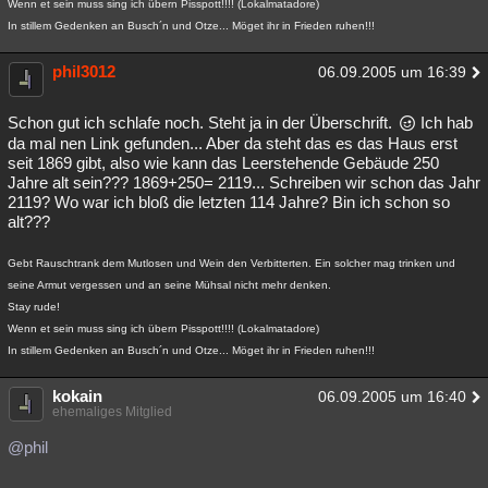
Wenn et sein muss sing ich übern Pisspott!!!! (Lokalmatadore)
In stillem Gedenken an Busch´n und Otze... Möget ihr in Frieden ruhen!!!
phil3012
06.09.2005 um 16:39
Schon gut ich schlafe noch. Steht ja in der Überschrift.
Ich hab
da mal nen Link gefunden... Aber da steht das es das Haus erst
seit 1869 gibt, also wie kann das Leerstehende Gebäude 250
Jahre alt sein??? 1869+250= 2119... Schreiben wir schon das Jahr
2119? Wo war ich bloß die letzten 114 Jahre? Bin ich schon so
alt???
Gebt Rauschtrank dem Mutlosen und Wein den Verbitterten. Ein solcher mag trinken und
seine Armut vergessen und an seine Mühsal nicht mehr denken.
Stay rude!
Wenn et sein muss sing ich übern Pisspott!!!! (Lokalmatadore)
In stillem Gedenken an Busch´n und Otze... Möget ihr in Frieden ruhen!!!
kokain
06.09.2005 um 16:40
ehemaliges Mitglied
@phil