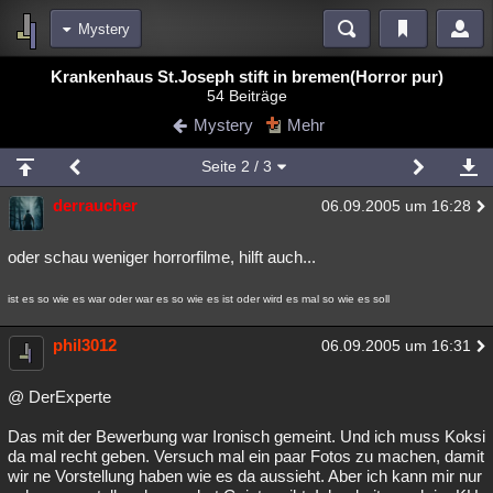
Mystery
Bereiche
Krankenhaus St.Joseph stift in bremen(Horror pur)
54 Beiträge
Echtzeit
Diskussionen
Blogs
Videos
Statistiken
Mystery
Mehr
Chat
Wiki
Neuigkeiten
2
Seite
2
/ 3
meine Rubriken
derraucher
06.09.2005 um 16:28
Menschen
Wissenschaft
Politik
Mystery
Kriminalfälle
Spiritualität
Verschwörungen
Technologie
Ufologie
oder schau weniger horrorfilme, hilft auch...
Natur
Umfragen
Unterhaltung
ist es so wie es war oder war es so wie es ist oder wird es mal so wie es soll
weitere Rubriken
phil3012
06.09.2005 um 16:31
Philosophie
Träume
Orte
Esoterik
Literatur
@ DerExperte
Astronomie
Helpdesk
Gruppen
Gaming
Filme
Das mit der Bewerbung war Ironisch gemeint. Und ich muss Koksi
Musik
Clash
Verbesserungen
Allmystery
English
da mal recht geben. Versuch mal ein paar Fotos zu machen, damit
wir ne Vorstellung haben wie es da aussieht. Aber ich kann mir nur
Übersichten