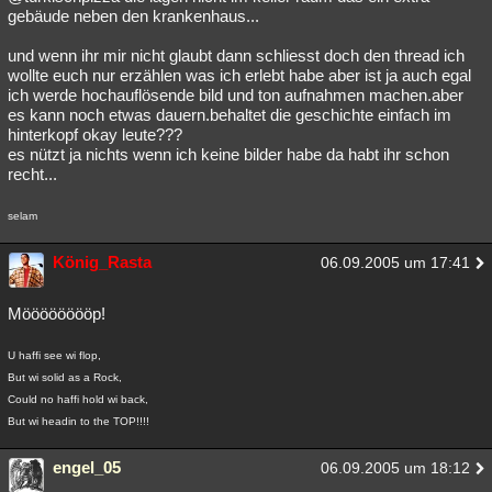
gebäude neben den krankenhaus...
und wenn ihr mir nicht glaubt dann schliesst doch den thread ich
wollte euch nur erzählen was ich erlebt habe aber ist ja auch egal
ich werde hochauflösende bild und ton aufnahmen machen.aber
es kann noch etwas dauern.behaltet die geschichte einfach im
hinterkopf okay leute???
es nützt ja nichts wenn ich keine bilder habe da habt ihr schon
recht...
selam
König_Rasta
06.09.2005 um 17:41
Mööööööööp!
U haffi see wi flop,
But wi solid as a Rock,
Could no haffi hold wi back,
But wi headin to the TOP!!!!
engel_05
06.09.2005 um 18:12