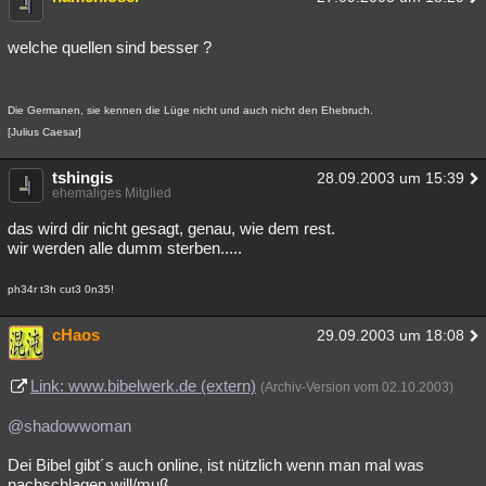
welche quellen sind besser ?
Die Germanen, sie kennen die Lüge nicht und auch nicht den Ehebruch.
[Julius Caesar]
tshingis
28.09.2003 um 15:39
ehemaliges Mitglied
das wird dir nicht gesagt, genau, wie dem rest.
wir werden alle dumm sterben.....
ph34r t3h cut3 0n35!
cHaos
29.09.2003 um 18:08
Link: www.bibelwerk.de (extern)
(Archiv-Version vom 02.10.2003)
@shadowwoman
Dei Bibel gibt´s auch online, ist nützlich wenn man mal was
nachschlagen will/muß