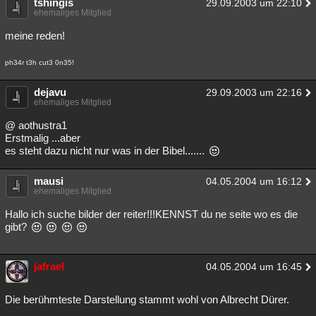
tshingis
29.09.2003 um 22:10
ehemaliges Mitglied
meine reden!
ph34r t3h cut3 0n35!
dejavu
29.09.2003 um 22:16
ehemaliges Mitglied
@ aothustra1
Erstmalig ...aber
es steht dazu nicht nur was in der Bibel.......
mausi
04.05.2004 um 16:12
ehemaliges Mitglied
Hallo ich suche bilder der reiter!!!KENNST du ne seite wo es die
gibt?
jafrael
04.05.2004 um 16:45
Die berühmteste Darstellung stammt wohl von Albrecht Dürer.