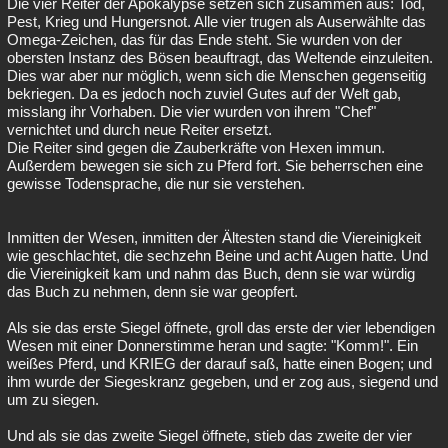
Die vier Reiter der Apokalypse setzen sich zusammen aus: Tod,
Pest, Krieg und Hungersnot. Alle vier trugen als Auserwählte das
Besucht
Teilgenommen
Alle
Neue
Geschlossen
Omega-Zeichen, das für das Ende steht. Sie wurden von der
obersten Instanz des Bösen beauftragt, das Weltende einzuleiten.
Lesenswert
Schlüsselwörter
Dies war aber nur möglich, wenn sich die Menschen gegenseitig
bekriegen. Da es jedoch noch zuviel Gutes auf der Welt gab,
misslang ihr Vorhaben. Die vier wurden von ihrem "Chef"
vernichtet und durch neue Reiter ersetzt.
Die Reiter sind gegen die Zauberkräfte von Hexen immun.
Außerdem bewegen sie sich zu Pferd fort. Sie beherrschen eine
gewisse Todensprache, die nur sie verstehen.
Inmitten der Wesen, inmitten der Ältesten stand die Viereinigkeit
wie geschlachtet, die sechzehn Beine und acht Augen hatte. Und
die Viereinigkeit kam und nahm das Buch, denn sie war würdig
das Buch zu nehmen, denn sie war geopfert.
Als sie das erste Siegel öffnete, groll das erste der vier lebendigen
Wesen mit einer Donnerstimme heran und sagte: "Komm!". Ein
weißes Pferd, und KRIEG der darauf saß, hatte einen Bogen; und
ihm wurde der Siegeskranz gegeben, und er zog aus, siegend und
um zu siegen.
Und als sie das zweite Siegel öffnete, stieb das zweite der vier