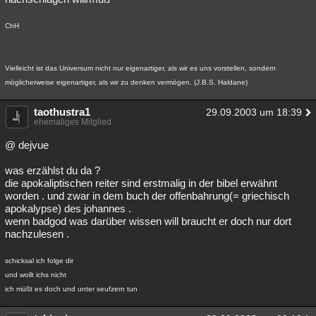
ChH
Vielleicht ist das Universum nicht nur eigenartiger, als wir es uns vorstellen, sondern
möglicherweise eigenartiger, als wir zu denken vermögen. (J.B.S. Haldane)
taothustra1
29.09.2003 um 18:39
ehemaliges Mitglied
@ dejvue
was erzählst du da ?
die apokaliptischen reiter sind erstmalig in der bibel erwähnt
worden . und zwar in dem buch der offenbahrung(= griechisch
apokalypse) des johannes .
wenn badgod was darüber wissen will braucht er doch nur dort
nachzulesen .
schicksal ich folge dir
und wollt ichs nicht
ich müßt es doch und unter seufzern tun