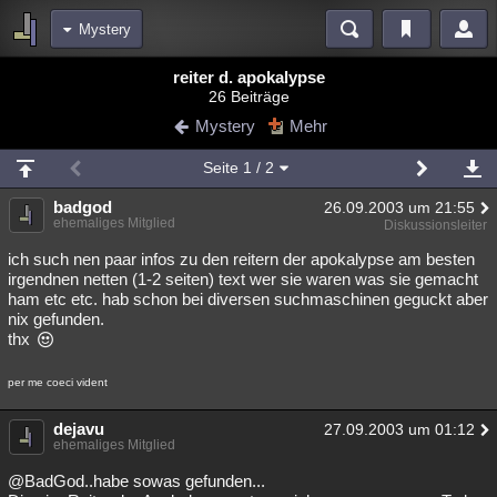
Mystery
Bereiche
reiter d. apokalypse
26 Beiträge
Echtzeit
Diskussionen
Blogs
Videos
Statistiken
Mystery
Mehr
Chat
Wiki
Neuigkeiten
3
Seite
1
/ 2
meine Rubriken
badgod
26.09.2003 um 21:55
Menschen
Wissenschaft
Politik
Mystery
Kriminalfälle
ehemaliges Mitglied
Diskussionsleiter
Spiritualität
Verschwörungen
Technologie
Ufologie
ich such nen paar infos zu den reitern der apokalypse am besten
irgendnen netten (1-2 seiten) text wer sie waren was sie gemacht
ham etc etc. hab schon bei diversen suchmaschinen geguckt aber
Natur
Umfragen
Unterhaltung
nix gefunden.
weitere Rubriken
thx
Philosophie
Träume
Orte
Esoterik
Literatur
per me coeci vident
Astronomie
Helpdesk
Gruppen
Gaming
Filme
dejavu
27.09.2003 um 01:12
ehemaliges Mitglied
Musik
Clash
Verbesserungen
Allmystery
English
@BadGod..habe sowas gefunden...
Übersichten