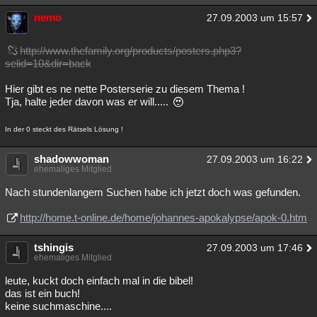
nemo
27.09.2003 um 15:57
http://www.thefamily.org/products/posters.php3?
selid=10&dir=back
Hier gibt es ne nette Posterserie zu diesem Thema !
Tja, halte jeder davon was er will.....
In der 0 steckt des Rätsels Lösung !
shadowwoman
27.09.2003 um 16:22
ehemaliges Mitglied
Nach stundenlangem Suchen habe ich jetzt doch was gefunden.
http://home.t-online.de/home/johannes-apokalypse/apok-0.htm
tshingis
27.09.2003 um 17:46
ehemaliges Mitglied
leute, kuckt doch einfach mal in die bibel!
das ist ein buch!
keine suchmaschine....