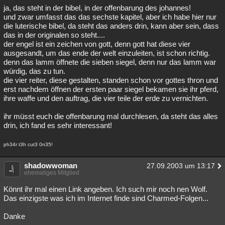
ja, das steht in der bibel, in der offenbarung des johannes!
und zwar umfasst das das sechste kapitel, aber ich habe hier nur
die luterische bibel, da steht das anders drin, kann aber sein, dass
das in der originalen so steht....
der engel ist ein zeichen von gott, denn gott hat diese vier
ausgesandt, um das ende der welt einzuleiten, ist schon richtig.
denn das lamm öffnete die sieben siegel, denn nur das lamm war
würdig, das zu tun.
die vier reiter, diese gestalten, standen schon vor gottes thron und
erst nachdem öffnen der ersten paar siegel bekamen sie ihr pferd,
ihre waffe und den auftrag, die vier teile der erde zu vernichten.
ihr müsst euch die offenbarung mal durchlesen, da steht das alles
drin, ich fand es sehr interessant!
ph34r t3h cut3 0n35!
shadowwoman
27.09.2003 um 13:17
ehemaliges Mitglied
Könnt ihr mal einen Link angeben. Ich such mir noch nen Wolf.
Das einzigste was ich im Internet finde sind Charmed-Folgen...
Danke