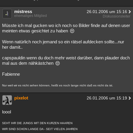
mistress
26.01.2006 um 15:16
ehemaliges Mitglied
Diskussionsleiter
Müsste ich mal gucken wo ich noch so Bilder finde auf denen user
meinten etwas gesichtet zu haben
Wenn natürlich noch jemand so ein rätsel aufdecken sollte...nur
her damit..
capspauldin wenn du doch mehr weist darüber, dann plauder doch
mal aus dem nähkästchen
Fabienne
Nur weil wir es nicht sehen können, heißt es noch lange nicht daß es nicht da ist.
pixelot
26.01.2006 um 15:19
loool
SEHT IHR DIE JUNGS MIT DEN KURZEN HAAREN
WIR SIND SCHON LANGE DA - SEIT VIELEN JAHREN