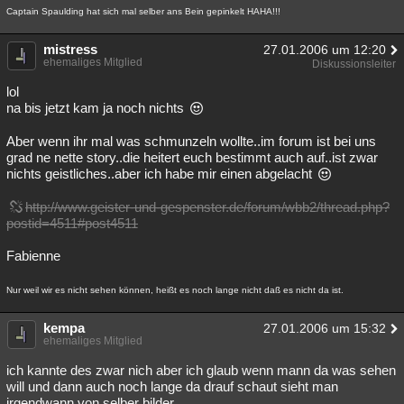
Captain Spaulding hat sich mal selber ans Bein gepinkelt HAHA!!!
mistress
27.01.2006 um 12:20
ehemaliges Mitglied
Diskussionsleiter
lol
na bis jetzt kam ja noch nichts
Aber wenn ihr mal was schmunzeln wollte..im forum ist bei uns
grad ne nette story..die heitert euch bestimmt auch auf..ist zwar
nichts geistliches..aber ich habe mir einen abgelacht
http://www.geister-und-gespenster.de/forum/wbb2/thread.php?
postid=4511#post4511
Fabienne
Nur weil wir es nicht sehen können, heißt es noch lange nicht daß es nicht da ist.
kempa
27.01.2006 um 15:32
ehemaliges Mitglied
ich kannte des zwar nich aber ich glaub wenn mann da was sehen
will und dann auch noch lange da drauf schaut sieht man
irgendwann von selber bilder....