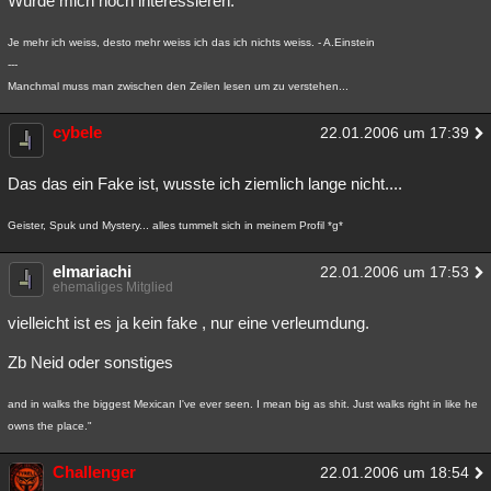
Würde mich noch interessieren.
Je mehr ich weiss, desto mehr weiss ich das ich nichts weiss. - A.Einstein
---
Manchmal muss man zwischen den Zeilen lesen um zu verstehen...
cybele
22.01.2006 um 17:39
Das das ein Fake ist, wusste ich ziemlich lange nicht....
Geister, Spuk und Mystery... alles tummelt sich in meinem Profil *g*
elmariachi
22.01.2006 um 17:53
ehemaliges Mitglied
vielleicht ist es ja kein fake , nur eine verleumdung.
Zb Neid oder sonstiges
and in walks the biggest Mexican I've ever seen. I mean big as shit. Just walks right in like he
owns the place."
Challenger
22.01.2006 um 18:54