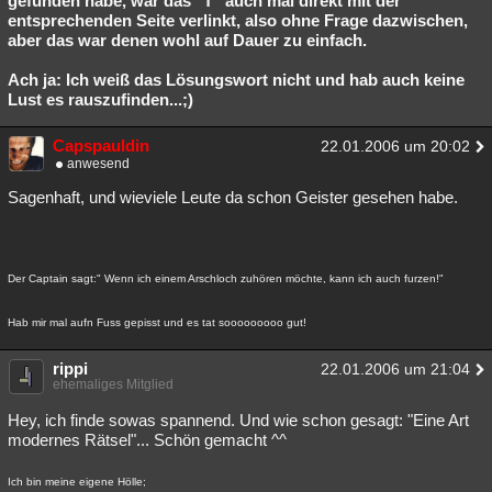
gefunden habe, war das "T" auch mal direkt mit der
entsprechenden Seite verlinkt, also ohne Frage dazwischen,
aber das war denen wohl auf Dauer zu einfach.
Ach ja: Ich weiß das Lösungswort nicht und hab auch keine
Lust es rauszufinden...;)
Capspauldin
22.01.2006 um 20:02
anwesend
Sagenhaft, und wieviele Leute da schon Geister gesehen habe.
Der Captain sagt:" Wenn ich einem Arschloch zuhören möchte, kann ich auch furzen!"
Hab mir mal aufn Fuss gepisst und es tat sooooooooo gut!
rippi
22.01.2006 um 21:04
ehemaliges Mitglied
Hey, ich finde sowas spannend. Und wie schon gesagt: "Eine Art
modernes Rätsel"... Schön gemacht ^^
Ich bin meine eigene Hölle;