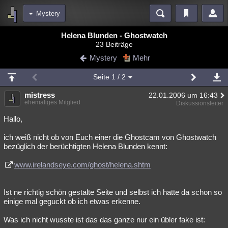
Mystery
Bereiche
Helena Blunden - Ghostwatch
23 Beiträge
Echtzeit
Diskussionen
Blogs
Videos
Statistiken
Mystery
Mehr
Chat
Wiki
Neuigkeiten
2
Seite
1
/ 2
meine Rubriken
mistress
22.01.2006 um 16:43
Menschen
Wissenschaft
Politik
Mystery
Kriminalfälle
ehemaliges Mitglied
Diskussionsleiter
Spiritualität
Verschwörungen
Technologie
Ufologie
Hallo,
ich weiß nicht ob von Euch einer die Ghostcam von Ghostwatch
Natur
Umfragen
Unterhaltung
bezüglich der berüchtigten Helena Blunden kennt:
weitere Rubriken
www.irelandseye.com/ghost/helena.shtm
Philosophie
Träume
Orte
Esoterik
Literatur
Astronomie
Helpdesk
Gruppen
Gaming
Filme
Ist ne richtig schön gestalte Seite und selbst ich hatte da schon so
einige mal geguckt ob ich etwas erkenne.
Musik
Clash
Verbesserungen
Allmystery
English
Was ich nicht wusste ist das das ganze nur ein übler fake ist:
Übersichten