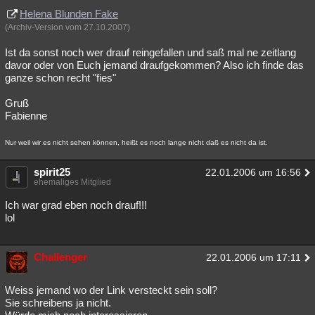
Helena Blunden Fake
Besucht
Teilgenommen
Alle
Neue
Geschlossen
(Archiv-Version vom 27.10.2007)
Lesenswert
Schlüsselwörter
Ist da sonst noch wer drauf reingefallen und saß mal ne zeitlang
davor oder von Euch jemand draufgekommen? Also ich finde das
ganze schon recht "fies"
Gruß
Fabienne
Nur weil wir es nicht sehen können, heißt es noch lange nicht daß es nicht da ist.
spirit25
22.01.2006 um 16:56
ehemaliges Mitglied
Ich war grad eben noch drauf!!!
lol
Challenger
22.01.2006 um 17:11
Weiss jemand wo der Link versteckt sein soll?
Sie schreibens ja nicht.