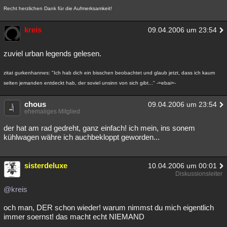
Recht herzlichen Dank für die Aufmerksamkeit!
kreis
09.04.2006 um 23:54
zuviel urban legends gelesen.
zitat gurkenhannes: "Ich hab dich ein bisschen beobachtet und glaub jetzt, dass ich kaum
selten jemanden entdeckt hab, der soviel unsinn von sich gibt..." -=ebai=-
chous
09.04.2006 um 23:54
ehemaliges Mitglied
der hat am rad gedreht, ganz einfach! ich mein, ins sonem
kühlwagen währe ich auchbekloppt geworden...
sisterdeluxe
10.04.2006 um 00:01
Diskussionsleiter
@kreis
och man, DER schon wieder! warum nimmst du mich eigentlich
immer soernst! das macht echt NIEMAND