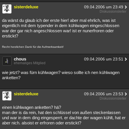
Besucht
Teilgenommen
Alle
Neue
Geschlossen
sisterdeluxe
09.04.2006 um 23:49
Diskussionsleiter
Lesenswert
Schlüsselwörter
da wärst du glaub ich der erste hier! aber mal ehrlich, was ist
eigentlich mit dem typender in dem kühlwagen eingeschlossen
war der gar nich angeschlossen war! ist er nunerfroren oder
erstickt?
Recht herzlichen Dank für die Aufmerksamkeit!
chous
09.04.2006 um 23:51
ehemaliges Mitglied
wie jetzt? was fürn kühlwagen? wieso sollte ich nen kühlwagen
anketten?
sisterdeluxe
09.04.2006 um 23:53
Diskussionsleiter
einen kühlwagen anketten? hä?
man der is da rein, hat den schlüssel von außen steckenlassen
und war in dem ding eingesperrt. er dachte der wagen kühlt, hat er
aber nich. alsoist er erfroren oder erstickt?