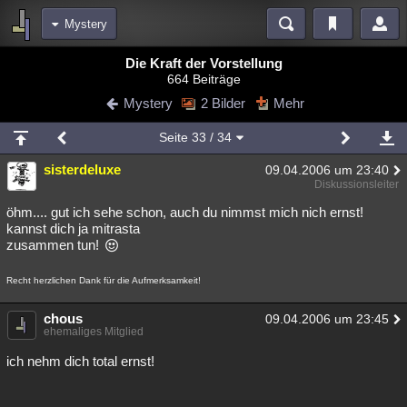
Mystery
Bereiche
Die Kraft der Vorstellung
664 Beiträge
Echtzeit
Diskussionen
Blogs
Videos
Statistiken
Mystery
2 Bilder
Mehr
Chat
Wiki
Neuigkeiten
2
Seite
33
/ 34
meine Rubriken
sisterdeluxe
09.04.2006 um 23:40
Menschen
Wissenschaft
Politik
Mystery
Kriminalfälle
Diskussionsleiter
Spiritualität
Verschwörungen
Technologie
Ufologie
öhm.... gut ich sehe schon, auch du nimmst mich nich ernst!
kannst dich ja mitrasta
zusammen tun!
Natur
Umfragen
Unterhaltung
weitere Rubriken
Recht herzlichen Dank für die Aufmerksamkeit!
Philosophie
Träume
Orte
Esoterik
Literatur
chous
09.04.2006 um 23:45
ehemaliges Mitglied
Astronomie
Helpdesk
Gruppen
Gaming
Filme
ich nehm dich total ernst!
Musik
Clash
Verbesserungen
Allmystery
English
Übersichten