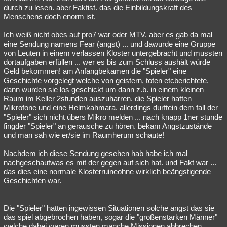
durch zu lesen. aber Faktist. das die Einbildungskraft des
Menschens doch enorm ist.
Ich weiß nicht obes auf pro7 war oder MTV. aber es gab da mal
eine Sendung namens Fear (angst) ... und dawurde eine Gruppe
von Leuten in einem verlassen Kloster untergebracht und mussten
dortaufgaben erfüllen ... wer es bis zum Schluss aushält würde
Geld bekommen! am Anfangbekamen die "Spieler" eine
Geschichte vorgelegt welche von geistern, toten etcberichtete.
dann wurden sie los geschickt um dann z.b. in einem kleinen
Raum im Keller 2stunden auszuharren. die Spieler hatten
Mikrofone und eine Helmkahmara. allerdings durftein dem fall der
"Spieler" sich nicht übers Mikro melden ... nach knapp 1ner stunde
fingder "Spieler" an gerausche zu hören. bekam Angstzustände
und man sah wie er/sie im Raumherum schaute!
Nachdem ich diese Sendung gesehen hab habe ich mal
nachgeschautwas es mit der gegen auf sich hat. und Fakt war ...
das dies eine normale Klosterruineohne wirklich beängstigende
Geschichten war.
Die "Spieler" hatten ingewissen Situationen solche angst das sie
das spiel abgebrochen haben, sogar die "großenstarken Männer"
welche dabei waren mussten manche Missionen abbrechen.