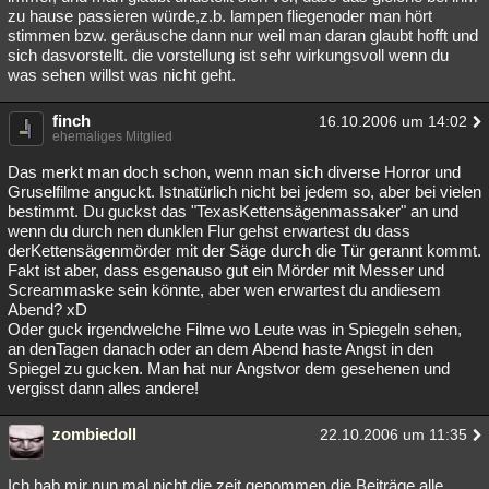
zu hause passieren würde,z.b. lampen fliegenoder man hört
stimmen bzw. geräusche dann nur weil man daran glaubt hofft und
sich dasvorstellt. die vorstellung ist sehr wirkungsvoll wenn du
was sehen willst was nicht geht.
finch
16.10.2006 um 14:02
ehemaliges Mitglied
Das merkt man doch schon, wenn man sich diverse Horror und
Gruselfilme anguckt. Istnatürlich nicht bei jedem so, aber bei vielen
bestimmt. Du guckst das "TexasKettensägenmassaker" an und
wenn du durch nen dunklen Flur gehst erwartest du dass
derKettensägenmörder mit der Säge durch die Tür gerannt kommt.
Fakt ist aber, dass esgenauso gut ein Mörder mit Messer und
Screammaske sein könnte, aber wen erwartest du andiesem
Abend? xD
Oder guck irgendwelche Filme wo Leute was in Spiegeln sehen,
an denTagen danach oder an dem Abend haste Angst in den
Spiegel zu gucken. Man hat nur Angstvor dem gesehenen und
vergisst dann alles andere!
zombiedoll
22.10.2006 um 11:35
Ich hab mir nun mal nicht die zeit genommen die Beiträge alle