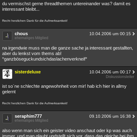
du vermischst gerne threadthemen untereinander was? damit es
interessant bleibt...
Recht herzlichen Dank für die Aufmerksamkeit!
chous
10.04.2006 um 00:15
ehemaliges Mitglied
na irgendwie muss man die ganze sache ja interessant gestallten,
aber du lenkst vom thems ab!
*ganzböseguckundsichdaslachenverkneif*
sisterdeluxe
10.04.2006 um 00:17
Diskussionsleiter
ist so`ne schlechte angewohnheit von mir! hab ich hier in allmy
gelernt
Recht herzlichen Dank für die Aufmerksamkeit!
seraphim777
09.10.2006 um 16:38
ehemaliges Mitglied
also wenn man sich ein geister video anschaut oder kp was auch
immer, und man glaubt undstellt sich vor, dass das gleiche bei ihm