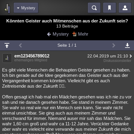
Mystery
Bereiche
Könnten Geister auch Mitmenschen aus der Zukunft sein?
13 Beiträge
Echtzeit
Diskussionen
Blogs
Videos
Statistiken
Mystery
Mehr
Chat
Wiki
Neuigkeiten
Seite 1 / 1
meine Rubriken
em123456789012
22.04.2019 um 21:10
Menschen
Wissenschaft
Politik
Mystery
Kriminalfälle
ehemaliges Mitglied
Diskussionsleiter
Spiritualität
Verschwörungen
Technologie
Ufologie
Es gibt viele Menschen die Behaupten Geister gesehen zu haben.
Ich bin gerade auf die Idee gegekomen das Geister auch aus der
Vergangenheit kommen könnten. Vielleicht gibt es auch
Natur
Umfragen
Unterhaltung
Zeitreisende aus der Zukunft 🤷‍♂️.
weitere Rubriken
Offen gesagt ich hab mal ein Mädchen gesehen was ich nie zu vor
Philosophie
Träume
Orte
Esoterik
Literatur
sah und nie danach gesehen habe. Sie stand in meinem Zimmer.
Sie wahr so real wie nur ein Mensch sein kann. Sie wahr nicht
Astronomie
Helpdesk
Gruppen
Gaming
Filme
einmal unsichtbar. Sie ging auch aus meinem Zimmer und
verschwand für immer. Niemand auser mir sah das Mädchen. Sie
Musik
Clash
Verbesserungen
Allmystery
English
wahr 1,60 cm groß und wahr ca 11-12 Jahre. Verückter Gedanke
aber wahr es vieleicht eine verwande aus meiner Zukunft die mich
Übersichten