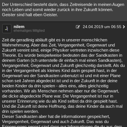
Der Unterschied besteht darin, dass Zeitreisende in meinen Augen
noch Leben und somit wieder zurück in ihre Zukunft können.
Geister sind halt eben Geister.
nilem
24.04.2019 um 06:55
ehemaliges Mitglied
Zeit die geradlinig abläuft gibt es in unserer menschlichen
Wahrnehmung. Aber das Zeit, Vergangenheit, Gegenwart und
Zukunft vereint sind, einige Physiker vertreten inzwischen diese
Theorie. Es würde beispielweise bedeuten das der Sandkasten in
deinem Garten (ich unterstelle dir einfach mal einen Sandkasten),
Vergangenheit, Gegenwart und Zukunft gleichzeitig darstellt. Als du
in der Vergangenheit als kleines Kind darin gespielt hast, in der
Gegenwart wo der Sandkasten unbenutzt ist und mit einer Plane
schon seit Jahren abgedeckt ist und in der Zukunft in der deine
beiden Kinder da drin spielen - alles eins, alles gleichzeitig
vorhanden. Wir als Menschen nehmen aber nur die Gegenwart,
die dicke abgedeckte Plane war. Die Vergangenheit ist nur in
unserer Erinnerung wie du als Kind selbst da drin gespielt hast.
Und die Zukunft ist deine Hoffnung, das deine Kinder da auch mal
drin spielen werden.
Dieser Sandkasten aber hat die informationen gespeichert,
Vergangenheit, Gegenwart und auch Zukunft. Das was du
Erinnerungen nennst sind dann nur Informationen die du aus dem