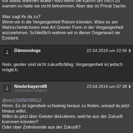
vor etwas wahrnen wollte? Also wenn sie Kamm um mich zu
warnen so hatte sie recht bekommen. Aber das ist Privat Sache.
Besucht
Teilgenommen
Alle
Neue
Geschlossen
Was sagt ihr da zu?
Lesenswert
Schlüsselwörter
Wenn wir in die Vergangenheit Reisen könnten. Wäre es am
Wahrscheinlichsten eine Art Geister Form in der Vergangenheit
anzunehmen. Schließlich wahren wir in dieser Gegenwart nie
Existent.
Dämonologe
22.04.2019 um 22:56
Nein, gesiter sind nicht zukunftsfähig. Vergangenheit ist jedoch
möglich.
Niederbayern88
23.04.2019 um 07:38
ehemaliges Mitglied
@em123456789012
Hmm. Es ist irgendwie schwierig heraus zu finden, worauf du jetzt
hinaus willst.
Willst du jetzt über Geister diskutieren, welche aus der Zukunft
kommen könnten?
Oder über Zeitreisende aus der Zukunft?