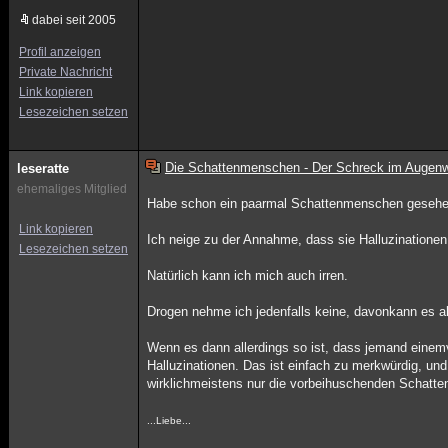
dabei seit 2005
Profil anzeigen
Private Nachricht
Link kopieren
Lesezeichen setzen
Die Schattenmenschen - Der Schreck im Augenw
leseratte
ehemaliges Mitglied
Habe schon ein paarmal Schattenmenschen gesehen, 
Link kopieren
Ich neige zu der Annahme, dass sie Halluzinationen
Lesezeichen setzen
Natürlich kann ich mich auch irren.
Drogen nehme ich jedenfalls keine, davonkann es 
Wenn es dann allerdings so ist, dass jemand einem
Halluzinationen. Das ist einfach zu merkwürdig, und
wirklichmeistens nur die vorbeihuschenden Schatte
...Liebe...