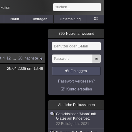
keiten
Natur
Umfragen
Unterhaltung
3
9
5
Nutzer anwesend
3
4
12
...
20
nächste
28.04.2006 um 18:48
Einloggen
Passwort vergessen?
Konto erstellen
Ähnliche Diskussionen
Gesichtsloser "Mann" mit
Glatze am Kinderbett
22 Beiträge bis 2021