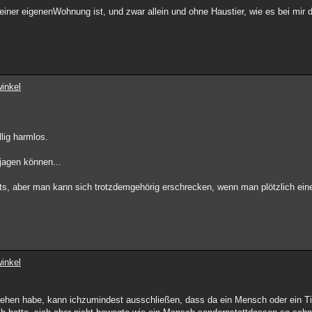
iner eigenenWohnung ist, und zwar allein und ohne Haustier, wie es bei mir der
inkel
lig harmlos.
njagen können...
hts, aber man kann sich trotzdemgehörig erschrecken, wenn man plötzlich ein
inkel
esehen habe, kann ichzumindest ausschließen, dass da ein Mensch oder ein T