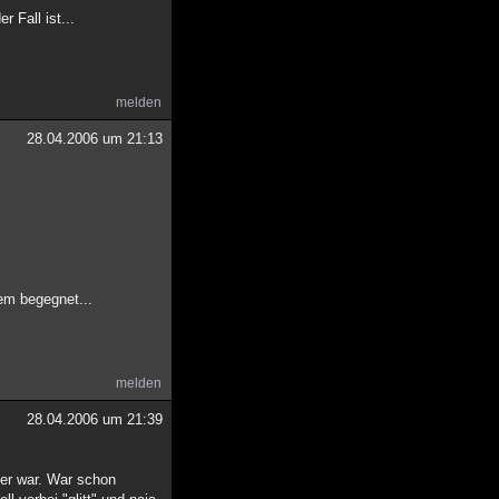
 Fall ist...
melden
28.04.2006 um 21:13
em begegnet...
melden
28.04.2006 um 21:39
ier war. War schon