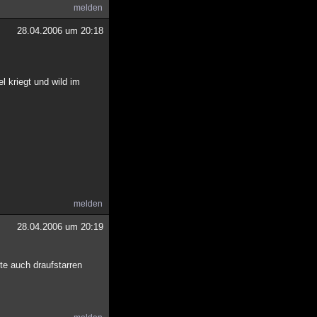
melden
28.04.2006 um 20:18
l kriegt und wild im
melden
28.04.2006 um 20:19
te auch draufstarren