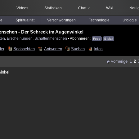
Videos
Statistiken
Chat
Wiki
Neuig
2
le
Spiritualität
Verschwörungen
Technologie
Ufologie
enschen - Der Schreck im Augenwinkel
ten
,
Erscheinungen
,
Schattenmenschen
▪ Abonnieren:
Feed
E-Mail
der
Beobachten
Antworten
Suchen
Infos
vorherige
1
2
inkel