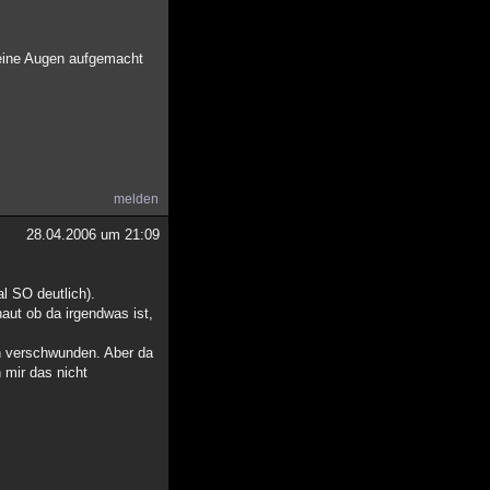
meine Augen aufgemacht
melden
28.04.2006 um 21:09
al SO deutlich).
aut ob da irgendwas ist,
n verschwunden. Aber da
 mir das nicht