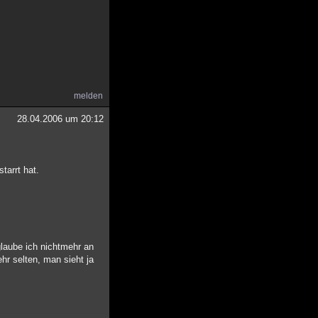
melden
28.04.2006 um 20:12
tarrt hat.
laube ich nichtmehr an
hr selten, man sieht ja