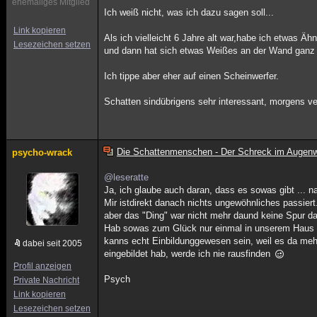
ehemaliges Mitglied
Ich weiß nicht, was ich dazu sagen soll...
Link kopieren
Als ich vielleicht 6 Jahre alt war,habe ich etwas 
Lesezeichen setzen
und dann hat sich etwas Weißes an der Wand ganz
Ich tippe aber eher auf einen Scheinwerfer.
Schatten sindübrigens sehr interessant, morgens ve
Die Schattenmenschen - Der Schreck im Augenw
psycho-wrack
@leseratte
Ja, ich glaube auch daran, dass es sowas gibt ... n
Mir istdirekt danach nichts ungewöhnliches passier
aber das "Ding" war nicht mehr daund keine Spur da
Hab sowas zum Glück nur einmal in unserem Haus 
kanns echt Einbildunggewesen sein, weil es da meh
dabei seit 2005
eingebildet hab, werde ich nie rausfinden
Profil anzeigen
Psych
Private Nachricht
Link kopieren
Lesezeichen setzen