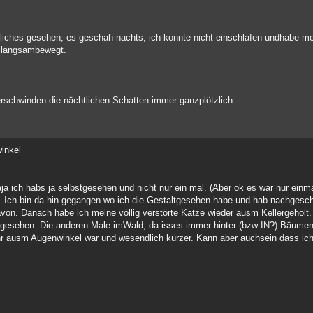
Ähnliches gesehen, es geschah nachts, ich konnte nicht einschlafen undhabe 
 langsambewegt.
rschwinden die nächtlichen Schatten immer ganzplötzlich...
inkel
aja ich habs ja selbstgesehen und nicht nur ein mal. (Aber ok es war nur einm
t. Ich bin da hin gegangen wo ich die Gestaltgesehen habe und hab nachgesch
von. Danach habe ich meine völlig verstörte Katze wieder ausm Kellergeholt.
gesehen. Die anderen Male imWald, da isses immer hinter (bzw IN?) Bäume
r ausm Augenwinkel war und wesendlich kürzer. Kann aber auchsein dass ich