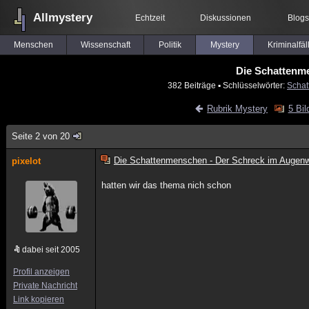
Allmystery
Echtzeit
Diskussionen
Blogs
Menschen
Wissenschaft
Politik
Mystery
Kriminalfäl
Die Schattenm
382 Beiträge
▪ Schlüsselwörter:
Schat
Rubrik Mystery
5 Bil
Seite 2 von 20
Die Schattenmenschen - Der Schreck im Augenw
pixelot
hatten wir das thema nich schon
dabei seit 2005
Profil anzeigen
Private Nachricht
Link kopieren