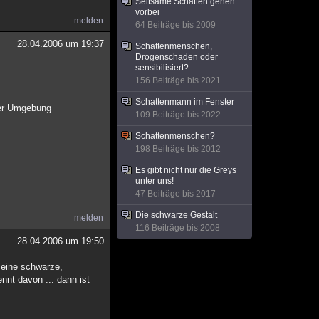
Seltsame Schatten gehen
vorbei
melden
64 Beiträge bis 2009
28.04.2006 um 19:37
Schattenmenschen,
Drogenschaden oder
sensibilisiert?
156 Beiträge bis 2021
Schattenmann im Fenster
der Umgebung
109 Beiträge bis 2022
Schattenmenschen?
198 Beiträge bis 2012
Es gibt nicht nur die Greys
unter uns!
47 Beiträge bis 2017
Die schwarze Gestalt
melden
116 Beiträge bis 2008
28.04.2006 um 19:50
h eine schwarze,
nnt davon ... dann ist