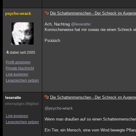
Die Schattenmenschen - Der Schreck im Augenw
psycho-wrack
Ach, Nachtrag
@leseratte
:
Komischerweise hat mir sowas nie einen Schreck ein
Psüüüch
dabei seit 2005
Profil anzeigen
Private Nachricht
Link kopieren
Lesezeichen setzen
Die Schattenmenschen - Der Schreck im Augenw
leseratte
ehemaliges Mitglied
@psycho-wrack
Link kopieren
Wenn man draußen auf so einen Schattenmenschen tr
Lesezeichen setzen
Ein Tier, ein Mensch, eine vom Wind bewegte Pflan