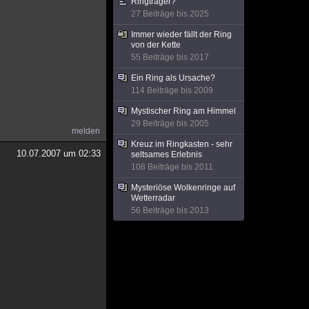
Ringträger?
27 Beiträge bis 2025
Immer wieder fällt der Ring
von der Kette
55 Beiträge bis 2017
Ein Ring als Ursache?
114 Beiträge bis 2009
Mystischer Ring am Himmel
29 Beiträge bis 2005
melden
Kreuz im Ringkasten - sehr
10.07.2007 um 02:33
seltsames Erlebnis
108 Beiträge bis 2011
Mysteriöse Wolkenringe auf
Wetterradar
56 Beiträge bis 2013