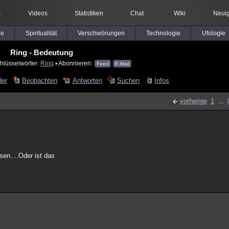
s
Videos
Statistiken
Chat
Wiki
Neuig
le
Spiritualität
Verschwörungen
Technologie
Ufologie
Ring - Bedeutung
hlüsselwörter:
Ring
▪ Abonnieren:
Feed
E-Mail
der
Beobachten
Antworten
Suchen
Infos
vorherige
1
...
en....Oder ist das