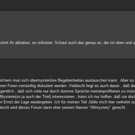
könnt ihr abhaken, es istkeiner. Schaut euch das genau an, der ist oben und u
 welchem man sich übermysteriöse Begebenheiten austauschen kann . Aber so
eren Foren vernünftig diskutiert werden .Vielleicht liegt es auch daran , daß d
eigentlich , daß sich viele nur durch dumme Sprüche meinenprofilieren zu müs
 Mysterie(so ja auch der Titel) interessieren , kann ich nur hoffen ,daß sie d
en Ernst der Lage wiedergeben .Ich für meinen Teil ,fühle mich hier verkehrt
leicht wird dieses Forum dann eher seinem Namen "Allmystery" gerecht .