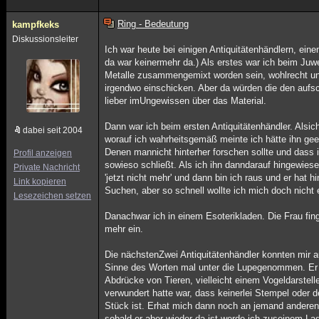
Ring - Bedeutung
kampfkeks
Diskussionsleiter
Ich war heute bei einigen Antiquitätenhändlern, ein
da war keinermehr da.) Als erstes war ich beim Juwe
Metalle zusammengemixt worden sein, wohlrecht un
irgendwo einschicken. Aber da würden die den aufs
lieber imUngewissen über das Material.
Dann war ich beim ersten Antiquitätenhändler. Alsic
dabei seit 2004
worauf ich wahrheitsgemäß meinte ich hätte ihn gee
Denen mannicht hinterher forschen sollte und dass i
Profil anzeigen
sowieso schließt. Als ich ihn danndarauf hingewies
Private Nachricht
'jetzt nicht mehr' und dann bin ich raus und er hat
Link kopieren
Suchen, aber so schnell wollte ich mich doch nicht
Lesezeichen setzen
Danachwar ich in einem Esoterikladen. Die Frau fin
mehr ein.
Die nächstenZwei Antiquitätenhändler konnten mir a
Sinne des Worten mal unter die Lupegenommen. Er ha
Abdrücke von Tieren, vielleicht einem Vogeldarstel
verwundert hatte war, dass keinerlei Stempel oder 
Stück ist. Erhat mich dann noch an jemand anderen 
sobald er aber wieder da ist werde ich zuseinem La