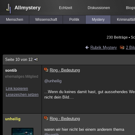
Allmystery
Echtzeit
Diskussionen
Blog
Menschen
Wissenschaft
Politik
Mystery
Kriminalfäl
230 Beiträge
▪ Sc
Rubrik Mystery
2 Bil
Seite 10 von 12
Ring - Bedeutung
sontib
ehemaliges Mitglied
@unheilig
Link kopieren
...Wenn du keines damit hast, gut aussehendes Wes
Lesezeichen setzen
nicht dein Bild....
Ring - Bedeutung
unheilig
waren wir hier nicht bei einem anderem thema
@sontib