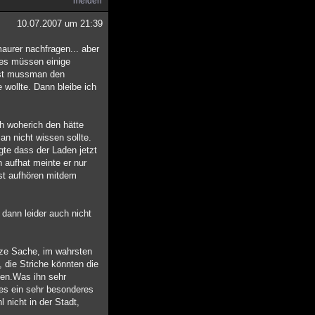
melden
10.07.2007 um 21:39
maurer nachfragen... aber
e es müssen einige
ist mussman den
wollte. Dann bleibe ich
ch woherich den hätte
n nicht wissen sollte.
gte dass der Laden jetzt
 aufhat meinte er nur
rst aufhören mitdem
 dann leider auch nicht
anze Sache, im wahrsten
 die Striche könnten die
sen.Was ihn sehr
 es ein sehr besonderes
 nicht in der Stadt,