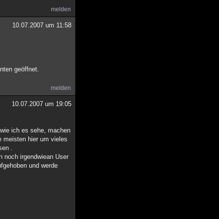
melden
10.07.2007 um 11:58
nten geöffnet.
melden
10.07.2007 um 19:05
 wie ich es sehe, machen
ie meisten hier um vieles
sen .
och noch irgendwiean User
 aufgehoben und werde