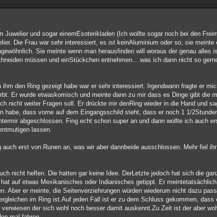
em Juwelier und sogar einemEsoterikladen (Ich wollte sogar noch bei den Frei
lier. Die Frau war sehr interessiert, es ist keinAluminium oder so, sie meint
gewöhnlich. Sie meinte wenn man herausfinden will woraus der genau alles 
chneiden müssen und einStückchen entnehmen... was ich dann nicht so gerne 
h ihm den Ring gezeigt habe war er sehr interessiert. Irgendwann fragte er mi
rbt. Er wurde etwaskomisch und meinte dann zu mir dass es Dinge gibt die ma
ch nicht weiter Fragen soll. Er drückte mir denRing wieder in die Hand und sa
en habe, dass vorne auf dem Eingangsschild steht, dass er noch 1 1/2Stunden
 hintermir abgeschlossen. Fing echt schon super an und dann wollte ich auch e
 entmutigen lassen.
g auch erst von Runen an, was wir aber dannbeide ausschlossen. Mehr fiel ihr
uch nicht helfen. Die hatten gar keine Idee. DerLetzte jedoch hat sich die g
t auf etwas Mexikanisches oder Indianisches getippt. Er meintetatsächlich,
len. Aber er meinte, die Seitenverziehrungen würden wiederum nicht dazu pas
dergleichen im Ring ist.Auf jeden Fall ist er zu dem Schluss gekommen, dass
verwiesen der sich wohl noch besser damit auskennt.Zu Zeit ist der aber wohl
den mal fahren.