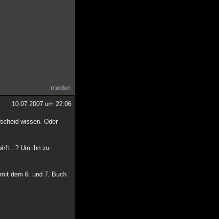
melden
10.07.2007 um 22:06
escheid wissen. Oder
rft...? Um ihn zu
 mit dem 6. und 7. Buch