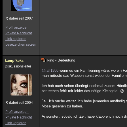
dabei seit 2007
Profil anzeigen
Private Nachricht
Link kopieren
Lesezeichen setzen
Ring - Bedeutung
kampfkeks
Diskussionsleiter
@ralf1986
wenn es ein Familienring wäre, wo ein F
man müsste das Wappen sonst wobei der Familie m
Ich hab auch schon überlegt nochmal zudem Händler
bestechen fehlt mir leider das nötige Kleingeld.
Ja...ich suche weiter. Ich habe jemanden ausfindi
dabei seit 2004
Mose gesehen zu haben.
Profil anzeigen
Ansonsten, sobald ich Zeit habe klappre ich noch d
Private Nachricht
Link kopieren