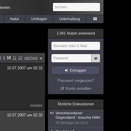
keiten
Natur
Umfragen
Unterhaltung
1
.
0
9
1
Nutzer anwesend
8
9
10
11
12
nächste
10.07.2007 um 02:31
Einloggen
Passwort vergessen?
Konto erstellen
Ähnliche Diskussionen
melden
Verschwundener
10.07.2007 um 02:32
Gegenstand - brauche Hilfe!
99 Beiträge bis 2011