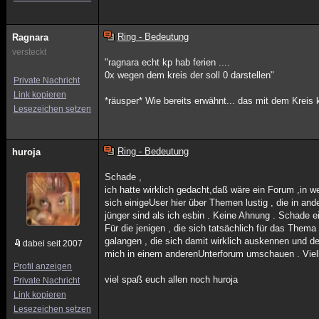
Ring - Bedeutung
Ragnara
versteckt
"ragnara echt kp hab ferien ....
0x wegen dem kreis der soll 0 darstellen"
Private Nachricht
Link kopieren
*räusper* Wie bereits erwähnt... das mit dem Kreis 
Lesezeichen setzen
Ring - Bedeutung
huroja
Schade ,
ich hatte wirklich gedacht,daß wäre ein Forum ,in
sich einigeUser hier über Themen lustig , die in and
jünger sind als ich esbin . Keine Ahnung . Schade 
Für die jenigen , die sich tatsächlich für das Thema
galangen , die sich damit wirklich auskennen und d
dabei seit 2007
mich in einem anderenUnterforum umschauen . Viel
Profil anzeigen
viel spaß euch allen noch huroja
Private Nachricht
Link kopieren
Lesezeichen setzen