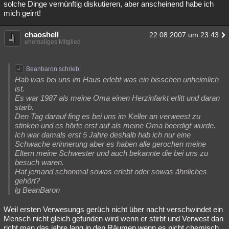
solche Dinge vernünftig diskutieren, aber anscheinend habe ich
Besucht
Teilgenommen
Alle
Neue
Geschlossen
mich geirrt!
Lesenswert
Schlüsselwörter
chaoshell
22.08.2007 um 23:43
ehemaliges Mitglied
Beanbaron schrieb:
Hab was bei uns im Haus erlebt was ein bisschen unheimlich
ist.
Es war 1987 als meine Oma einen Herzinfarkt erlitt und daran
starb.
Den Tag darauf fing es bei uns im Keller an verweest zu
stinken und es hörte erst auf als meine Oma beerdigt wurde.
Ich war damals erst 5 Jahre deshalb hab ich nur eine
Schwache erinnerung aber es haben alle gerochen meine
Eltern meine Schwester und auch bekannte die bei uns zu
besuch waren.
Hat jemand schonmal sowas erlebt oder sowas ähnliches
gehört?
lg BeanBaron
Weil ersten Verwesungs gerüch nicht über nacht verschwindet ein
Mensch nicht gleich gefunden wird wenn er stirbt und Verwest dan
richt man das jahre lang in den Räumen wenn es nicht chemisch