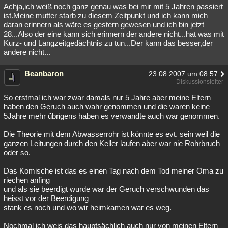
Achja,ich weiß noch ganz genau was bei mir mit 5 Jahren passiert
ist.Meine mutter starb zu diesem Zeitpunkt und ich kann mich
daran erinnern als wäre es gestern gewesen und ich bin jetzt
28...Also der eine kann sich erinnern der andere nicht...hat was mit
Kurz- und Langzeitgedächtnis zu tun...Der kann das besser,der
andere nicht...
Beanbaron
23.08.2007 um 08:57
Diskussionsleiter
So erstmal ich war zwar damals nur 5 Jahre aber meine Eltern
haben den Geruch auch wahr genommen und die waren keine
5Jahre mehr übrigens haben es verwandte auch war genommen.
Die Theorie mit dem Abwasserrohr ist könnte es evt. sein weil die
ganzen Leitungen durch den Keller laufen aber war nie Rohrbruch
oder so.
Das Komische ist das es einen Tag nach dem Tod meiner Oma zu
riechen anfing
und als sie beerdigt wurde war der Geruch verschwunden das
heisst vor der Beerdigung
stank es noch und wo wir heimkamen war es weg.
Nochmal ich weis das hauptsächlich auch nur von meinen Eltern