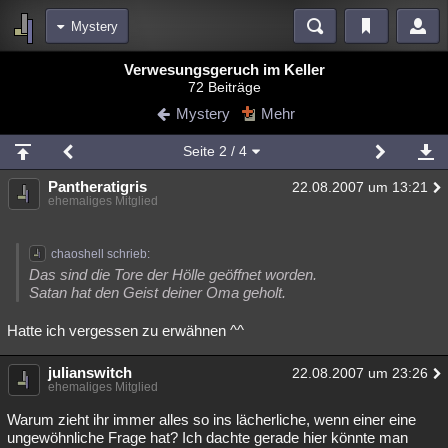
Mystery
Bereiche
Verwesungsgeruch im Keller
72 Beiträge
Echtzeit
Diskussionen
Blogs
Videos
Statistiken
Mystery
Mehr
Chat
Wiki
Neuigkeiten
3
Seite
2
/ 4
meine Rubriken
Pantheratigris
22.08.2007 um 13:21
Menschen
Wissenschaft
Politik
Mystery
Kriminalfälle
ehemaliges Mitglied
Spiritualität
Verschwörungen
Technologie
Ufologie
chaoshell schrieb:
Natur
Umfragen
Unterhaltung
Das sind die Tore der Hölle geöffnet worden.
Satan hat den Geist deiner Oma geholt.
weitere Rubriken
Hatte ich vergessen zu erwähnen ^^
Philosophie
Träume
Orte
Esoterik
Literatur
Astronomie
Helpdesk
Gruppen
Gaming
Filme
julianswitch
22.08.2007 um 23:26
ehemaliges Mitglied
Musik
Clash
Verbesserungen
Allmystery
English
Warum zieht ihr immer alles so ins lächerliche, wenn einer eine
ungewöhnliche Frage hat? Ich dachte gerade hier könnte man
Übersichten