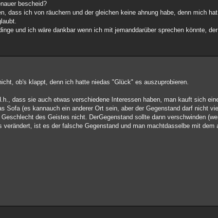
enauer bescheid?
gen, dass ich von räuchern und der gleichen keine ahnung habe, denn mich ha
laubt.
ge dinge und ich wäre dankbar wenn ich mit jemanddarüber sprechen könnte, der
nicht, ob's klappt, denn ich hatte niedas "Glück" es auszuprobieren.
 d.h., dass sie auch etwas verschiedene Interessen haben, man kauft sich ei
 Sofa (es kannauch ein anderer Ort sein, aber der Gegenstand darf nicht viel
 Geschlecht des Geistes nicht. DerGegenstand sollte dann verschwinden (wenn
s verändert, ist es der falsche Gegenstand und man machtdasselbe mit dem 