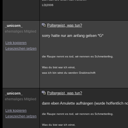
LD|2006
Poltergeist, was tun?
_unicorn_
ehemaliges Mitglied
sorry hatte nur am anfang gelsen *G*
Link kopieren
Lesezeichen setzen
die Raupe nennt es tod, wir nennen es Schmetterling.
Was du bist war ich einst,
was ich bin wirst du werden Grabinschrift
Poltergeist, was tun?
_unicorn_
ehemaliges Mitglied
dann eben Amulette aufhängen (wurde hoffentlich no
Link kopieren
die Raupe nennt es tod, wir nennen es Schmetterling.
Lesezeichen setzen
Was du bist war ich einst,