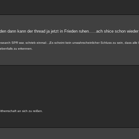
den dann kann der thread ja jetzt in Frieden ruhen......ach shice schon wied
esearch SPR war, schrieb einmal:. „Es scheint kein unwahrscheinlicher Schluss zu sein, dass alle Kr
s ebenfalls zu erkennen.
ltherrschaft an sich zu reißen.