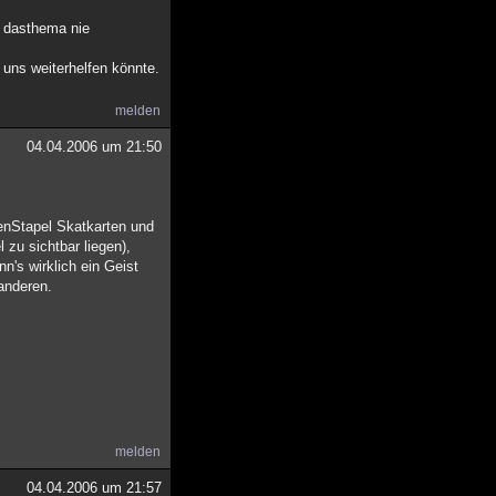
t dasthema nie
 uns weiterhelfen könnte.
melden
04.04.2006 um 21:50
nenStapel Skatkarten und
 zu sichtbar liegen),
's wirklich ein Geist
anderen.
melden
04.04.2006 um 21:57