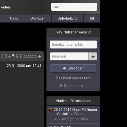
keiten
Natur
Umfragen
Unterhaltung
9
4
9
Nutzer anwesend
2
3
4
5
6
7
nächste
23.01.2006 um 12:41
Einloggen
Passwort vergessen?
Konto erstellen
Ähnliche Diskussionen
26.10.2012 Haus Fühlingen
- "Gestalt" auf Video
375 Beiträge bis 2026