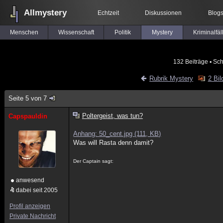
Allmystery
Echtzeit
Diskussionen
Blog
Menschen
Wissenschaft
Politik
Mystery
Kriminalfäl
132 Beiträge
▪ Sch
Rubrik Mystery
2 Bil
Seite 5 von 7
Poltergeist, was tun?
Capspauldin
Anhang: 50_cent.jpg (111, KB)
Was will Rasta denn damit?
Der Captain sagt:
anwesend
dabei seit 2005
Profil anzeigen
Private Nachricht