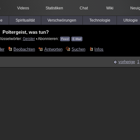
s
Videos
Statistiken
Chat
Wiki
Neuig
le
Spiritualität
Verschwörungen
Technologie
Ufologie
Poltergeist, was tun?
lüsselwörter:
Geister
▪ Abonnieren:
Feed
E-Mail
der
Beobachten
Antworten
Suchen
Infos
vorherige
1