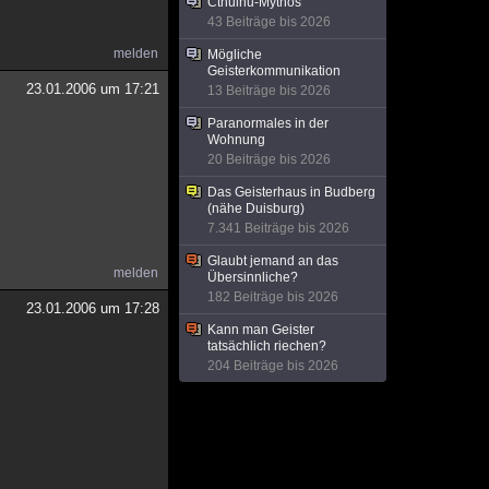
Cthulhu-Mythos
43 Beiträge bis 2026
melden
Mögliche
Geisterkommunikation
23.01.2006 um 17:21
13 Beiträge bis 2026
Paranormales in der
Wohnung
20 Beiträge bis 2026
Das Geisterhaus in Budberg
(nähe Duisburg)
7.341 Beiträge bis 2026
Glaubt jemand an das
melden
Übersinnliche?
182 Beiträge bis 2026
23.01.2006 um 17:28
Kann man Geister
tatsächlich riechen?
204 Beiträge bis 2026