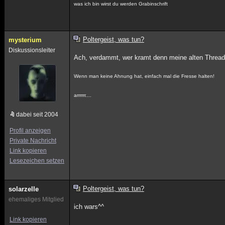
was ich bin wirst du werden Grabinschrift
Poltergeist, was tun?
mysterium
Diskussionsleiter
Ach, verdammt, wer kramt denn meine alten Thread
Wenn man keine Ahnung hat, einfach mal die Fresse halten!
arrrrrr....
dabei seit 2004
Profil anzeigen
Private Nachricht
Link kopieren
Lesezeichen setzen
Poltergeist, was tun?
solarzelle
ehemaliges Mitglied
ich wars^^
Link kopieren