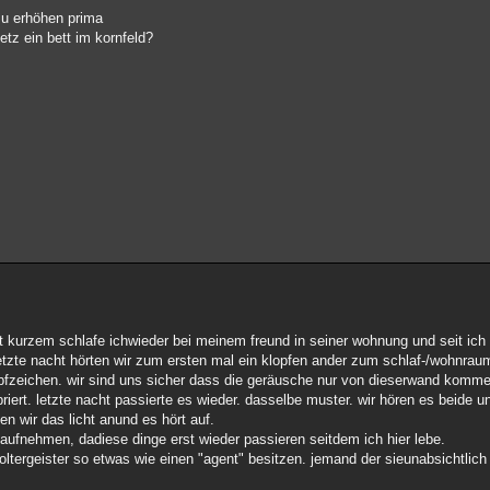
 zu erhöhen prima
etz ein bett im kornfeld?
it kurzem schlafe ichwieder bei meinem freund in seiner wohnung und seit ich
etzte nacht hörten wir zum ersten mal ein klopfen ander zum schlaf-/wohnra
opfzeichen. wir sind uns sicher dass die geräusche nur von dieserwand komm
riert. letzte nacht passierte es wieder. dasselbe muster. wir hören es beide 
n wir das licht anund es hört auf.
m aufnehmen, dadiese dinge erst wieder passieren seitdem ich hier lebe.
ltergeister so etwas wie einen "agent" besitzen. jemand der sieunabsichtlich