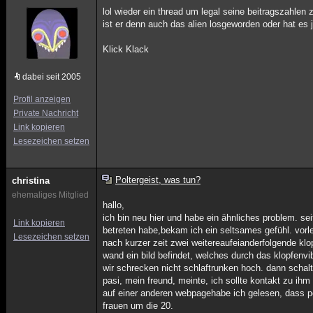
lol wieder ein thread um legal seine beitragszahlen
ist er denn auch das alien losgeworden oder hat es j
Klick Klack
dabei seit 2005
Profil anzeigen
Private Nachricht
Link kopieren
Lesezeichen setzen
Poltergeist, was tun?
christina
ehemaliges Mitglied
hallo,
ich bin neu hier und habe ein ähnliches problem. se
Link kopieren
betreten habe,bekam ich ein seltsames gefühl. vorl
Lesezeichen setzen
nach kurzer zeit zwei weitereaufeianderfolgende kl
wand ein bild befindet, welches durch das klopfenvib
wir schrecken nicht schlaftrunken hoch. dann schalte
pasi, mein freund, meinte, ich sollte kontakt zu ih
auf einer anderen webpagehabe ich gelesen, dass po
frauen um die 20.