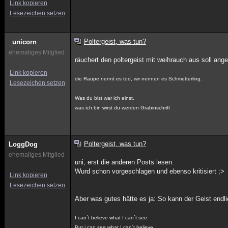
Link kopieren
Lesezeichen setzen
Poltergeist, was tun?
_unicorn_
ehemaliges Mitglied
räuchert den poltergeist mit weihrauch aus soll ang
Link kopieren
die Raupe nennt es tod, wir nennen es Schmetterling.
Lesezeichen setzen
Was du bist war ich einst,
was ich bin wirst du werden Grabinschrift
Poltergeist, was tun?
LoggDog
ehemaliges Mitglied
uni, erst die anderen Posts lesen.
Wurd schon vorgeschlagen und ebenso kritisiert ;>
Link kopieren
Lesezeichen setzen
Aber was gutes hätte es ja: So kann der Geist endli
I can´t believe what I can´t see.
But i can see what I can´t believe.