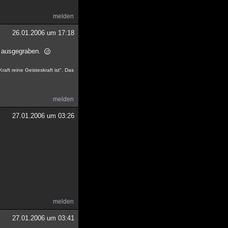
melden
26.01.2006 um 17:18
er ausgegraben.
aft reine Geisteskraft ist". Das
melden
27.01.2006 um 03:26
melden
27.01.2006 um 03:41