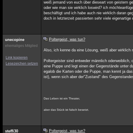
weiß jemand von euch über dieseart von geistern g
oder wie man sie wirklich loswird? ich möchteanfü
beschäftigt und ich habe auch nie wirklich daran geg
doch in letzterzeit passierten sehr viele eigenarti
Poltergeist, was tun?
unecopine
ehemaliges Mitglied
Also, ich kenne da eine Lösung, weiß aber wirklich 
Link kopieren
Poltergeister sind entweder männlich oderweiblich,
Lesezeichen setzen
eine Puppe und legt einen der Gegenstände unter das
egalob die Karten oder die Puppe, man kennt ja das
ist), wenn sich aber der"Zustand" des Gegenstande
Das Leben ist ein Theater,
aber das Stück ist falsch besetzt.
Poltergeist, was tun?
steffi30