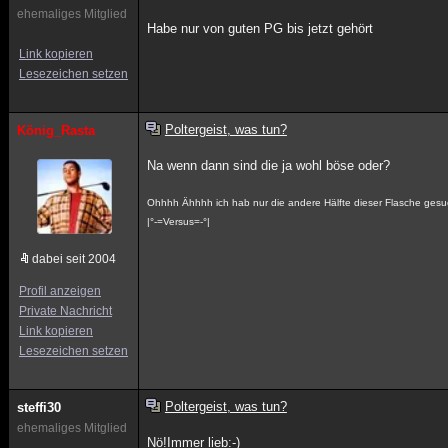
ehemaliges Mitglied
Habe nur von guten PG bis jetzt gehört
Link kopieren
Lesezeichen setzen
Poltergeist, was tun?
König_Rasta
Na wenn dann sind die ja wohl böse oder?
Ohhhh Ähhhh ich hab nur die andere Hälfte dieser Flasche gesuch
|°-=Versus=-°|
dabei seit 2004
Profil anzeigen
Private Nachricht
Link kopieren
Lesezeichen setzen
Poltergeist, was tun?
steffi30
ehemaliges Mitglied
Nö!Immer lieb:-)