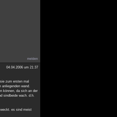
melden
04.04.2006 um 21:37
 sie zum ersten mal
um anliegenden wand.
en können, da sich an der
und sindbeide wach. d.h.
 weckt. es sind meist