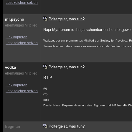
Lesezeichen setzen
Poltergeist, was tun?
mr.psycho
ehemaliges Mitglied
Naja Mysterium is ihn ja scheinbar endlich losgewor
Link kopieren
Wallace, der ein prominentes Mitglied der Society for Psychical R
Lesezeichen setzen
Tierreich scheint dies bereits zu wissen - höchste Zeit für uns, e
Poltergeist, was tun?
vodka
ehemaliges Mitglied
R.I.P
Link kopieren
(\/)
Lesezeichen setzen
(°°)
(oo)
Das ist Hase. Kopiere Hase in deine Signatur und hilf ihm, die We
Poltergeist, was tun?
fregman