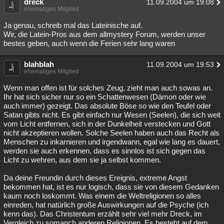
dreck
11.09.2004 um 19:08
ehemaliges Mitglied
Ja genau, schreib mal das Lateinische auf.
Wir, die Latein-Pros aus dem allmystery Forum, werden unser
bestes geben, auch wenn die Ferien sehr lang waren
blahblah
11.09.2004 um 19:53
ehemaliges Mitglied
Wenn man offen ist für solches Zeug, zieht man auch sowas an.
Ihr hat sich sicher nur so ein Schattenwesen (Dämon oder wie
auch immer) gezeigt. Das absolute Böse so wie den Teufel oder
Satan gibts nicht. Es gibt einfach nur Wesen (Seelen), die sich weit
vom Licht entfernen, sich in der Dunkelheit verstecken und Gott
nicht akzeptieren wollen. Solche Seelen haben auch das Recht als
Menschen zu inkarnieren und irgendwann, egal wie lang es dauert,
werden sie auch erkennen, dass es sinnlos ist sich gegen das
Licht zu wehren, aus dem sie ja selbst kommen.
Da deine Freundin durch dieses Ereignis, extreme Angst
bekommen hat, ist es nur logisch, dass sie von diesem Gedanken
kaum noch loskommt. Was einem die Weltreligionen so alles
einreden, hat natürlich große Auswirkungen auf die Psyche (ich
kenn das). Das Christentum erzählt sehr viel mehr Dreck, im
Vergleich zu somanch anderen Religionen. Es besteht auf dem