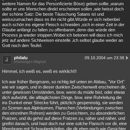
weitere Namen für das Personfizierte Böse) geben sollte ,warum
sollte er uns Menschen direkt erscheinen sollen ,wie heisst doch
der schöne Satz: Die beste Täuschung Satans ist und
weisszumachen dass es ihn nicht gibt.Würde er sich nebenbei
auch schön ins eigene Fleisch schneiden ,sich in einer Zeit in der
Glaube anfängt zu fallen zu offenbaren ,denn das würde den
Prozess ja wieder stoppen.Wobei ich betonen will dass ich mich
jetz auf andere Sichtweisen einstelle ,ich selbst glaube weder an
Gott noch den Teufel.
philalu
09.10.2004 um 23:38
ehemaliges Mitglied
Himmel, ich weiß es, weiß es wirklich!!!
Ich war früher Bergmann, so richtig tief unten im Abbau, "Vor Ort"
wie wir sagen, und in dieser dunklen Zwischenwelt erscheinen dir,
unter gewissen Umständen, bsw. wenn du müde bist, oder etwas
dich aufwühlt, die alltäglichsten Dinge, bsw. eine Rohrleitung die
ins Dunkel einer Strecke führt, plötzlich gespennstig, sie werden
zu Szenen aus Alpträumen, Flanschen (Verbindungen zwischen
den einzelnen Rohren) werden zu Gesichtern, zu absonderlichen
Fratzen, und du gehst auf diese Fratzen zu, näher und näher, und
greifst danach, und hast doch nur eine solche Flansch vor dir, eine
Membrann mit Schraubenköpfen, die dir eben noch wie Gesichter