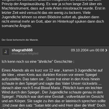
Prinzip der Angstausübung. Es war ja schon lange Zeit über ein
Machtinstrument, dass auf viele Arten missbraucht wurde. Erst in
letzter Zeit wird versucht das ein wenig zu lockern. Viele
Jugendliche lehnen so einen Blödsinn sofort ab, glauben dann
nicht einmal mehr an Gott, aber im Hinterkopf spuken dann doch
somanche Ängste.
Der Geist beherrscht die Materie.
shagrath666
09.10.2004 um 00:08
ehemaliges Mitglied
Ich kenn noch so eine "ähnliche" Geschichte :
Eines Abends als es kurz vor 12 war , kamen 3 Jugendliche auf
die Idee , einen Kreis aus dunklen Kerzen vor einem Spiegel
aufzustellen. Das taten sie . Dann trat einer in den Kreis hinein
schaute in den Spiegel und sagte das Vater Unser rückwärts ...
danach aber noch 5 mal Blood Maria . Plötzlich kam ein leichter
Wind durch den Spiegel . Der Jugendliche schaute genau in den
Spiegel . Plötzlich war dort eine Gestalt , vollverblutet im Gesicht
und am Körper. SIe sagte zu ihm das er lateinisch sprechen sollte
.Und zwar den satz "Satan lebt und wird Herr über die Welt" Doch