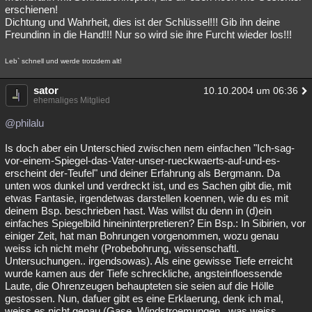
erschienen!
Dichtung und Wahrheit, dies ist der Schlüssel!!! Gib ihn deine
Freundinn in die Hand!!! Nur so wird sie ihre Furcht wieder los!!!
Leb` schnell und werde trotzdem alt!
sator
10.10.2004 um 06:36
ehemaliges Mitglied
@philalu
Is doch aber ein Unterschied zwischen nem einfachen "Ich-sag-
vor-einem-Spiegel-das-Vater-unser-rueckwaerts-auf-und-es-
erscheint der-Teufel" und deiner Erfahrung als Bergmann. Da
unten wos dunkel und verdreckt ist, und es Sachen gibt die, mit
etwas Fantasie, irgendetwas darstellen koennen, wie du es mit
deinem Bsp. beschrieben hast. Was willst du denn in (d)ein
einfaches Spiegelbild hineininterpretieren? Ein Bsp.: In Sibirien, vor
einiger Zeit, hat man Bohrungen vorgenommen, wozu genau
weiss ich nicht mehr (Probebohrung, wissenschaftl.
Untersuchungen.. irgendsowas). Als eine gewisse Tiefe erreicht
wurde kamen aus der Tiefe schreckliche, angsteinfloessende
Laute, die Ohrenzeugen behaupteten sie seien auf die Hölle
gestossen. Nun, dafuer gibt es eine Erklaerung, denk ich mal,
weiss es nicht genau (Gase, Windstroemungen.. was weiss