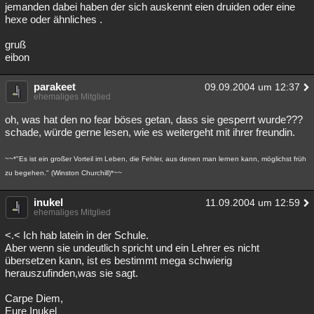
jemanden dabei haben der sich auskennt eien druiden oder eine
hexe oder ähnliches .
gruß
eibon
parakeet
09.09.2004 um 12:37
ehemaliges Mitglied
oh, was hat den no fear böses getan, dass sie gesperrt wurde???
schade, würde gerne lesen, wie es weitergeht mit ihrer freundin.
~~*"Es ist ein großer Vorteil im Leben, die Fehler, aus denen man lernen kann, möglichst früh
zu begehen." (Winston Churchill)*~~
inukel
11.09.2004 um 12:59
ehemaliges Mitglied
<.< Ich hab latein in der Schule.
Aber wenn sie undeutlich spricht und ein Lehrer es nicht
übersetzen kann, ist es bestimmt mega schwierig
herauszufinden,was sie sagt.
Carpe Diem,
Eure Inukel