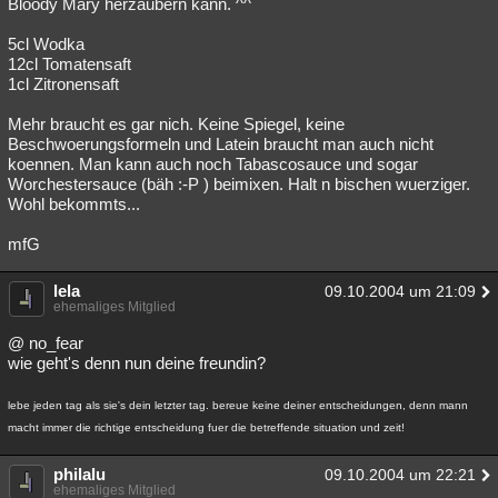
Bloody Mary herzaubern kann. ^^
5cl Wodka
12cl Tomatensaft
1cl Zitronensaft
Mehr braucht es gar nich. Keine Spiegel, keine
Beschwoerungsformeln und Latein braucht man auch nicht
koennen. Man kann auch noch Tabascosauce und sogar
Worchestersauce (bäh :-P ) beimixen. Halt n bischen wuerziger.
Wohl bekommts...
mfG
lela
09.10.2004 um 21:09
ehemaliges Mitglied
@ no_fear
wie geht's denn nun deine freundin?
lebe jeden tag als sie's dein letzter tag. bereue keine deiner entscheidungen, denn mann
macht immer die richtige entscheidung fuer die betreffende situation und zeit!
philalu
09.10.2004 um 22:21
ehemaliges Mitglied