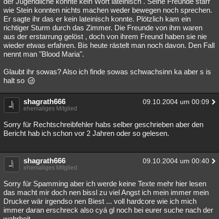
der Jugendliche konnte kein Wort lateinisch . Seine Freunde starr
wie Stein konnten nichts machen weder bewegen noch sprechen.
Er sagte ihr das er kein lateinisch konnte. Plötzlich kam ein
richtiger Sturm durch das Zimmer. Die Freunde von ihm waren
aus der erstarrung gelöst , doch von ihrem Freund haben sie nie
wieder etwas erfahren. Bis heute rästelt man noch davon. Den Fall
nennt man "Blood Maria".
Glaubt ihr sowas? Also ich finde sowas schwachsinn ka aber s is
halt so
shagrath666
09.10.2004 um 00:09
ehemaliges Mitglied
Sorry für Rechtschreibfehler habs selber geschrieben aber den
Bericht hab ich schon vor 2 Jahren oder so gelesen.
shagrath666
09.10.2004 um 00:40
ehemaliges Mitglied
Sorry für Spamming aber ich werde keine Texte mehr hier lesen
das macht mir doch nen bissl zu viel Angst ich mein immer mein
Drucker wär irgendso nen Biest ... voll hardcore wie ich mich
immer daran erschreck also cyá gl noch bei eurer suche nach der
wahrheit