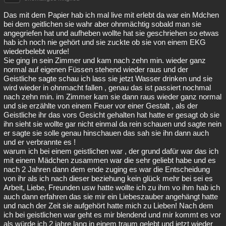
Besucht
Teilgenommen
Alle
Neue
Geschlossen
Das mit dem Papier hab ich mal live mit erlebt da war ein Mdchen
bei dem geitlichen sie wahr aber ohnmächtig sobald man sie
Lesenswert
Schlüsselwörter
angegriefen hat und aufheben wollte hat sie geschriehen so etwas
hab ich noch nie gehört und sie zuckte ob sie von einem EKG
wiederbelebt wurde!
Sie ging in sein Zimmer und kam nach zehn min. wieder ganz
normal auf eigenen Füssen stehend wieder raus und der
Geistliche sagte schau ich lass sie jetzt Wasser drinken und sie
wird wieder in ohnmacht fallen , genau das ist passiert nochmal
nach zehn min. im Zimmer kam sie dann raus wieder ganz normal
und sie erzählte von einem Feuer vor einer Gestalt , als der
Geistliche ihr das vors Gesicht gehalten hat hatte er gesagt ob sie
ihn sieht sie wollte gar nicht einmal da rein schauen und sagte nein
er sagte sie solle genau hinschauen das sah sie ihn dann auch
und er verbrannte es !
warum ich bei einem geistlichen war , der grund dafür war das ich
mit einem Mädchen zusammen war die sehr geliebt habe und es
nach 2 Jahren dann dem ende zuging es war die Entscheidung
von ihr als ich nach dieser beziehung kein glück mehr bei sei es
Arbeit, Liebe, Freunden usw hatte wollte ich zu ihm vo ihm hab ich
auch dann erfahren das sie mir ein Liebeszauber angehängt hatte
und nach der Zeit sie aufgehört hatte mich zu Lieben! Nach dem
ich bei geistlichen war geht es mir blendend und mir kommt es vor
als würde ich 2 jahre lang in einem traum gelebt und jetzt wieder