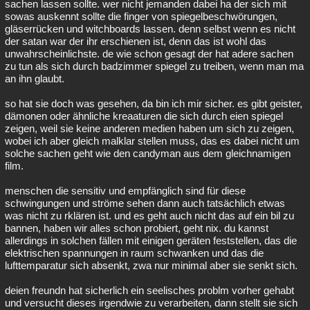
sachen lassen sollte. wer nicht jemanden dabei ha der sich mit
sowas auskennt sollte die finger von spiegelbeschwörungen,
gläserrücken und witchboards lassen. denn selbst wenn es nicht
der satan war der ihr erschienen ist, denn das ist wohl das
unwahrscheinlichste. de wie schon gesagt der hat adere sachen
zu tun als sich durch badzimmer spiegel zu treiben, wenn man ma
an ihn glaubt.
so hat sie doch was gesehen, da bin ich mir sicher. es gibt geister,
dämonen oder ähnliche kreaaturen die sich durch eien spiegel
zeigen, weil sie keine anderen medien haben um sich zu zeigen,
wobei ich aber gleich malklar stellen muss, das es dabei nicht um
solche sachen geht wie den candyman aus dem gleichnamigen
film.
menschen die sensitiv und empfänglich sind für diese
schwingungen und ströme sehen dann auch tatsächlich etwas
was nicht zu rklären ist. und es geht auch nicht das auf ein bil zu
bannen, haben wir alles schon probiert, geht nix. du kannst
allerdings in solchen fällen mit einigen geräten feststellen, das die
elektrischen spannungen in raum schwanken und das die
lufttemparatur sich absenkt, zwa nur minimal aber sie senkt sich.
deien freundn hat sicherlich ein seelisches problm vorher gehabt
und versucht dieses irgendwie zu verarbeiten, dann stellt sie sich