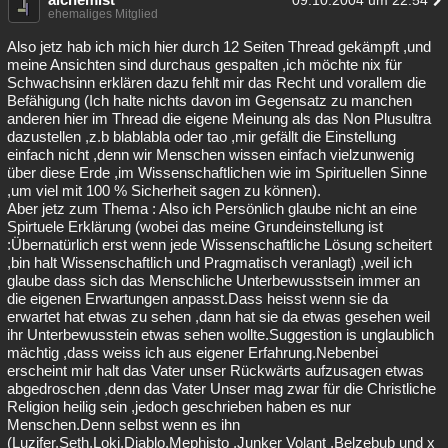
09.10.2004 um 22:54
ehemaliges Mitglied
Also jetz hab ich mich hier durch 12 Seiten Thread gekämpft ,und
meine Ansichten sind durchaus gespalten ,ich möchte nix für
Schwachsinn erklären dazu fehlt mir das Recht und vorallem die
Befähigung (Ich halte nichts davon im Gegensatz zu manchen
anderen hier im Thread die eigene Meinung als das Non Plusultra
dazustellen ,z.b blablabla oder tao ,mir gefällt die Einstellung
einfach nicht ,denn wir Menschen wissen einfach vielzunwenig
über diese Erde ,im Wissenschaftlichen wie im Spirituellen Sinne
,um viel mit 100 % Sicherheit sagen zu können).
Aber jetz zum Thema : Also ich Persönlich glaube nicht an eine
Spirtuele Erklärung (wobei das meine Grundeinstellung ist
:Übernatürlich erst wenn jede Wissenschaftliche Lösung scheitert
,bin halt Wissenschaftlich und Pragmatisch veranlagt) ,weil ich
glaube dass sich das Menschliche Unterbewusstsein immer an
die eigenen Erwartungen anpasst.Dass heisst wenn sie da
erwartet hat etwas zu sehen ,dann hat sie da etwas gesehen weil
ihr Unterbewusstein etwas sehen wollte.Suggestion is unglaublich
mächtig ,dass weiss ich aus eigener Erfahrung.Nebenbei
erscheint mir halt das Vater unser Rückwärts aufzusagen etwas
abgedroschen ,denn das Vater Unser mag zwar für die Christliche
Religion heilig sein ,jedoch geschrieben haben es nur
Menschen.Denn selbst wenn es ihn
(Luzifer,Seth,Loki,Diablo,Mephisto ,Junker Volant ,Belzebub und x