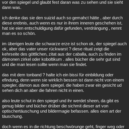
vor den spiegel und glaubt fest daran was zu sehen und sie sieht
dann was.
ich denke das sie den suizid auch so gemahct hätte , aber durch
diese erebnis, auch wenn es nur in ihrem inneren geschehen ist,
hat sie eien entschuldigung dafür gefunden, verdrängung , nennt
man es so schön.
im überigen leute die schwarze erze ist schon ok, der spiegel auch
ok, aber das vater unser rückwarst ? diese ritual zeigt die
kehrseite des göttlichen, zitat aus der caballa, auch zu finden im
dämonen zirkel oder koboltikum . alles bücher die sehr gut sind
und die man lesen sollte wenn man sie findet.
das mit dem tonband ? halte ich ein bissi für einbildung oder
efindung, denn wenn sie wirklich bessen ist dann nicht von einem
spiegler, dämon aus dem spiegel. die haben zwar ein gesicht ud
sehen dich an aber die fahren nicht in einen.
also leute schut in den spiegel und ihr werdet sheen, da gibt es
genug bilder und bücher drüber die sichmit dieser art von
optischertäuschung und bildermagie befassen. alles eien art der
täuschung.
doch wenn es in die richtung beschwörunge geht, finger weg oder