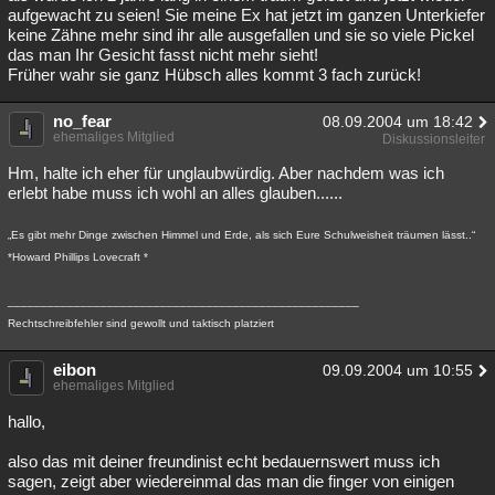
aufgewacht zu seien! Sie meine Ex hat jetzt im ganzen Unterkiefer
keine Zähne mehr sind ihr alle ausgefallen und sie so viele Pickel
das man Ihr Gesicht fasst nicht mehr sieht!
Früher wahr sie ganz Hübsch alles kommt 3 fach zurück!
no_fear
08.09.2004 um 18:42
ehemaliges Mitglied
Diskussionsleiter
Hm, halte ich eher für unglaubwürdig. Aber nachdem was ich
erlebt habe muss ich wohl an alles glauben......
„Es gibt mehr Dinge zwischen Himmel und Erde, als sich Eure Schulweisheit träumen lässt..“
*Howard Phillips Lovecraft *
_____________________________________________________
Rechtschreibfehler sind gewollt und taktisch platziert
eibon
09.09.2004 um 10:55
ehemaliges Mitglied
hallo,
also das mit deiner freundinist echt bedauernswert muss ich
sagen, zeigt aber wiedereinmal das man die finger von einigen