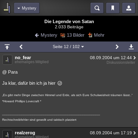
Mystery
Bereiche
Die Legende von Satan
2.033 Beiträge
Echtzeit
Diskussionen
Blogs
Videos
Statistiken
Mystery
13 Bilder
Mehr
Chat
Wiki
Neuigkeiten
2
Seite
12
/ 102
meine Rubriken
no_fear
08.09.2004 um 12:44
Menschen
Wissenschaft
Politik
Mystery
Kriminalfälle
ehemaliges Mitglied
Diskussionsleiter
Spiritualität
Verschwörungen
Technologie
Ufologie
@ Para
Ja klar, dafür bin ich ja hier
Natur
Umfragen
Unterhaltung
weitere Rubriken
„Es gibt mehr Dinge zwischen Himmel und Erde, als sich Eure Schulweisheit träumen lässt..“
*Howard Phillips Lovecraft *
Philosophie
Träume
Orte
Esoterik
Literatur
Astronomie
Helpdesk
Gruppen
Gaming
Filme
_____________________________________________________
Rechtschreibfehler sind gewollt und taktisch platziert
Musik
Clash
Verbesserungen
Allmystery
English
realzerog
08.09.2004 um 17:19
Übersichten
ehemaliges Mitglied