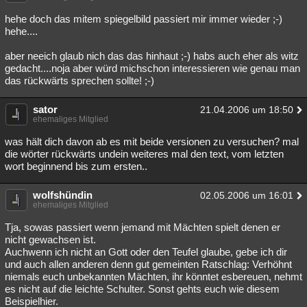
hehe doch das mitem spiegelbild passiert mir immer wieder ;-)
hehe....
aber neeich glaub nich das das hinhaut ;-) habs auch eher als witz
gedacht....noja aber würd michschon interessieren wie genau man
das rückwärts sprechen sollte! ;-)
sator
21.04.2006 um 18:50
ehemaliges Mitglied
was hält dich davon ab es mit beide versionen zu versuchen? mal
die wörter rückwärts undein weiteres mal den text, vom letzten
wort beginnend bis zum ersten..
wolfshündin
02.05.2006 um 16:01
ehemaliges Mitglied
Tja, sowas passiert wenn jemand mit Mächten spielt denen er
nicht gewachsen ist.
Auchwenn ich nicht an Gott oder den Teufel glaube, gebe ich dir
und auch allen anderen denn gut gemeinten Ratschlag: Verhöhnt
niemals euch unbekannten Mächten, ihr könntet esbereuen, nehmt
es nicht auf die leichte Schulter. Sonst gehts euch wie diesem
Beispielhier.