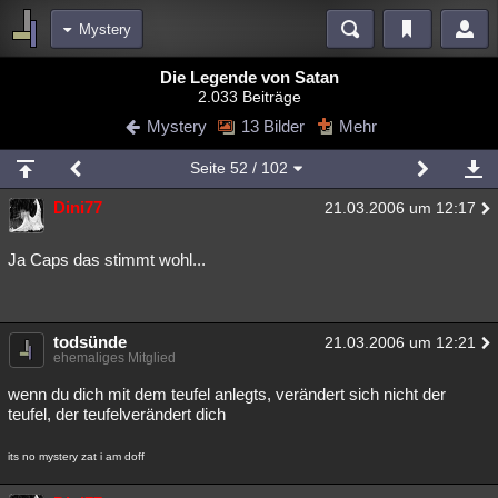
Mystery
Bereiche
Die Legende von Satan
2.033 Beiträge
Echtzeit
Diskussionen
Blogs
Videos
Statistiken
Mystery
13 Bilder
Mehr
Chat
Wiki
Neuigkeiten
2
Seite
52
/ 102
meine Rubriken
Dini77
21.03.2006 um 12:17
Menschen
Wissenschaft
Politik
Mystery
Kriminalfälle
Spiritualität
Verschwörungen
Technologie
Ufologie
Ja Caps das stimmt wohl...
Natur
Umfragen
Unterhaltung
weitere Rubriken
todsünde
21.03.2006 um 12:21
ehemaliges Mitglied
Philosophie
Träume
Orte
Esoterik
Literatur
wenn du dich mit dem teufel anlegts, verändert sich nicht der
Astronomie
Helpdesk
Gruppen
Gaming
Filme
teufel, der teufelverändert dich
Musik
Clash
Verbesserungen
Allmystery
English
its no mystery zat i am doff
Übersichten