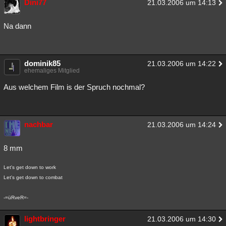
Dini77
21.03.2006 um 14:13
Besucht
Teilgenommen
Alle
Neue
Geschlossen
Na dann
Lesenswert
Schlüsselwörter
dominik85
21.03.2006 um 14:22
ehemaliges Mitglied
Aus welchem Film is der Spruch nochmal?
nachbar
21.03.2006 um 14:24
8 mm
Let's get down to work
Let's get down to combat
-=üRveR=-
lightbringer
21.03.2006 um 14:30