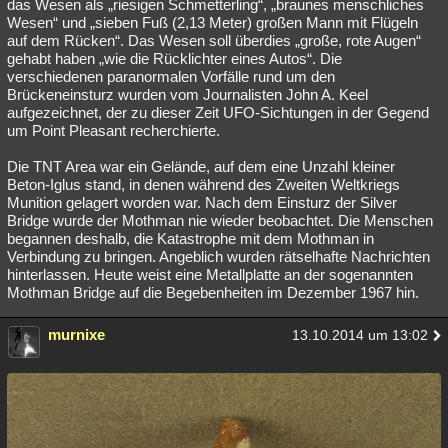
das Wesen als „riesigen Schmetterling“, „braunes menschliches
Wesen“ und „sieben Fuß (2,13 Meter) großen Mann mit Flügeln
auf dem Rücken“. Das Wesen soll überdies „große, rote Augen“
gehabt haben „wie die Rücklichter eines Autos“. Die
verschiedenen paranormalen Vorfälle rund um den
Brückeneinsturz wurden vom Journalisten John A. Keel
aufgezeichnet, der zu dieser Zeit UFO-Sichtungen in der Gegend
um Point Pleasant recherchierte.
Die TNT Area war ein Gelände, auf dem eine Unzahl kleiner
Beton-Iglus stand, in denen während des Zweiten Weltkriegs
Munition gelagert worden war. Nach dem Einsturz der Silver
Bridge wurde der Mothman nie wieder beobachtet. Die Menschen
begannen deshalb, die Katastrophe mit dem Mothman in
Verbindung zu bringen. Angeblich wurden rätselhafte Nachrichten
hinterlassen. Heute weist eine Metallplatte an der sogenannten
Mothman Bridge auf die Begebenheiten im Dezember 1967 hin.
murnixe
13.10.2014 um 13:02