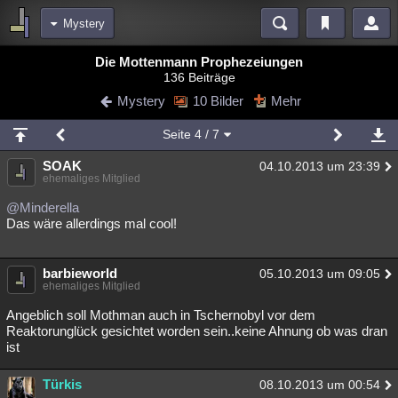
Mystery
Bereiche
Die Mottenmann Prophezeiungen
136 Beiträge
Echtzeit
Diskussionen
Blogs
Videos
Statistiken
Mystery
10 Bilder
Mehr
Chat
Wiki
Neuigkeiten
Seite
4
/ 7
meine Rubriken
SOAK
04.10.2013 um 23:39
Menschen
Wissenschaft
Politik
Mystery
Kriminalfälle
ehemaliges Mitglied
Spiritualität
Verschwörungen
Technologie
Ufologie
@Minderella
Das wäre allerdings mal cool!
Natur
Umfragen
Unterhaltung
weitere Rubriken
barbieworld
05.10.2013 um 09:05
ehemaliges Mitglied
Philosophie
Träume
Orte
Esoterik
Literatur
Angeblich soll Mothman auch in Tschernobyl vor dem
Astronomie
Helpdesk
Gruppen
Gaming
Filme
Reaktorunglück gesichtet worden sein..keine Ahnung ob was dran
ist
Musik
Clash
Verbesserungen
Allmystery
English
Türkis
08.10.2013 um 00:54
Übersichten