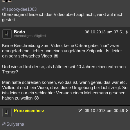
Besucht
Teilgenommen
Alle
Neue
Geschlossen
@spookydee1963
Überzeugend finde ich das Video überhaupt nicht, wirkt auf mich
Lesenswert
Schlüsselwörter
gestellt..
Bodo
08.10.2013 um 07:51
ehemaliges Mitglied
Keine Beschreibung zum Video, keine Ortsangabe, "nur" zwei
orangefarbene Lichter und einen ungefähren Zeitpunkt. Ist leider
ein sehr schwaches Video
Und wieso filmt der so, als hätte er seit 40 Jahren einen extremen
Tremor?
Man hätte schreiben können, wo das ist, wann genau das war etc.
Vielleicht noch ein Video, dass diese Umgebung bei Licht zeigt. So
ists leider nur ein schlechter Versuch einen Mottenmann gesehen
haben zu wollen
Prinzeisenherz
09.10.2013 um 00:49
@Sullyerna