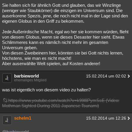
Sie halten sich für ähnlich Gott und glauben, das wir Winzlinge
(weniger wie Staubkörner) die einzigen im Universum sind. Die
auserkorene Spezis, jene, die noch nicht mal in der Lage sind den
eigenen Globus in den Griff zu bekommen.
Jede Außerirdische Macht, egal wo her sie kommen würden, flieht
von diesem Globus, wenn sie dieses Desaster hier sieht. Etwas
Schlimmeres kann es nämlich nicht mehr im gesamten
Universum geben.
Von diesen Zweibeinern hier, könnten sie bei Gott nichts lernen,
höchstens, wie man es nicht macht!
Aber auserwählte Welt spielen, auf Kosten anderer!
barbieworld
15.02.2014 um 02:02
ehemaliges Mitglied
was ist eigentlich von diesem video zu halten?
https://www.youtube.com/watch?v=k99l8PymSsE (Video:
Mothman Sighted During 2011 Japanese Tsunami)
schelm1
15.02.2014 um 12:26
@barbieworld