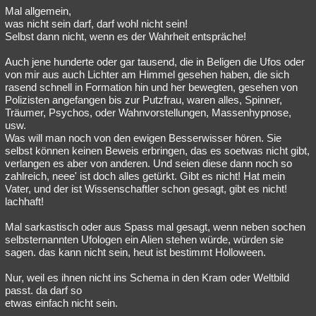
Mal allgemein,
was nicht sein darf, darf wohl nicht sein!
Selbst dann nicht, wenn es der Wahrheit entspräche!
Auch jene hunderte oder gar tausend, die in Beligen die Ufos oder
von mir aus auch Lichter am Himmel gesehen haben, die sich
rasend schnell in Formation hin und her bewegten, gesehen von
Polizisten angefangen bis zur Putzfrau, waren alles, Spinner,
Träumer, Psychos, oder Wahnvorstellungen, Massenhypnose,
usw.
Was will man noch von den ewigen Besserwisser hören. Sie
selbst können keinen Beweis erbringen, das es soetwas nicht gibt,
verlangen es aber von anderen. Und seien diese dann noch so
zahlreich, neee' ist doch alles getürkt. Gibt es nicht! Hat mein
Vater, und der ist Wissenschaftler schon gesagt, gibt es nicht!
lachhaft!
Mal sarkastisch oder aus Spass mal gesagt, wenn neben sochen
selbsternannten Ufologen ein Alien stehen würde, würden sie
sagen. das kann nicht sein, heut ist bestimmt Holloween.
Nur, weil es ihnen nicht ins Schema in den Kram oder Weltbild
passt. da darf so
etwas einfach nicht sein.