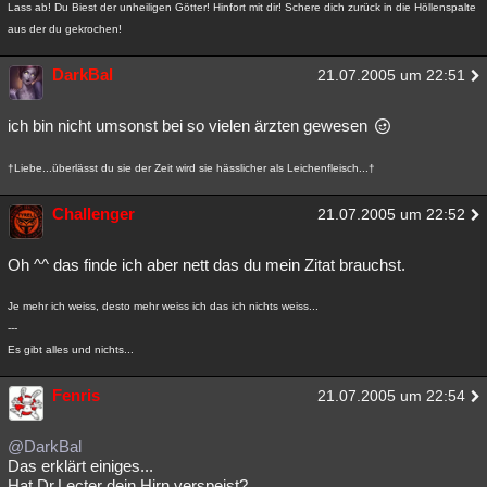
Lass ab! Du Biest der unheiligen Götter! Hinfort mit dir! Schere dich zurück in die Höllenspalte
Besucht
Teilgenommen
Alle
Neue
Geschlossen
aus der du gekrochen!
Lesenswert
Schlüsselwörter
DarkBal
21.07.2005 um 22:51
ich bin nicht umsonst bei so vielen ärzten gewesen
†Liebe...überlässt du sie der Zeit wird sie hässlicher als Leichenfleisch...†
Challenger
21.07.2005 um 22:52
Oh ^^ das finde ich aber nett das du mein Zitat brauchst.
Je mehr ich weiss, desto mehr weiss ich das ich nichts weiss...
---
Es gibt alles und nichts...
Fenris
21.07.2005 um 22:54
@DarkBal
Das erklärt einiges...
Hat Dr.Lecter dein Hirn verspeist?