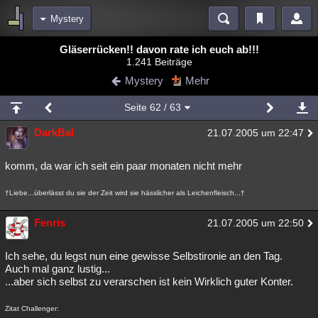
Mystery
Bereiche
Gläserrücken!! davon rate ich euch ab!!!
1.241 Beiträge
Echtzeit
Diskussionen
Blogs
Videos
Statistiken
Mystery
Mehr
Chat
Wiki
Neuigkeiten
Seite
62
/ 63
meine Rubriken
DarkBal
21.07.2005 um 22:47
Menschen
Wissenschaft
Politik
Mystery
Kriminalfälle
Spiritualität
Verschwörungen
Technologie
Ufologie
komm, da war ich seit ein paar monaten nicht mehr
Natur
Umfragen
Unterhaltung
†Liebe...überlässt du sie der Zeit wird sie hässlicher als Leichenfleisch...†
weitere Rubriken
Fenris
21.07.2005 um 22:50
Philosophie
Träume
Orte
Esoterik
Literatur
Ich sehe, du legst nun eine gewisse Selbstironie an den Tag.
Astronomie
Helpdesk
Gruppen
Gaming
Filme
Auch mal ganz lustig...
...aber sich selbst zu verarschen ist kein Wirklich guter Konter.
Musik
Clash
Verbesserungen
Allmystery
English
Zitat Challenger:
Übersichten