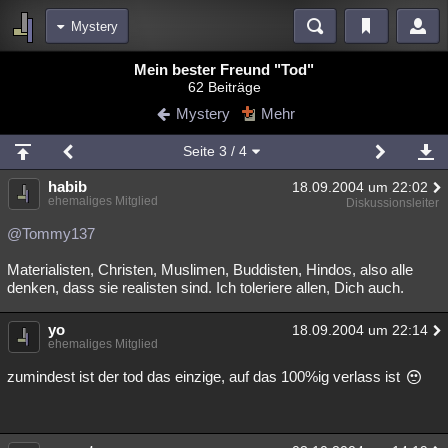
Mystery
Bereiche
Mein bester Freund "Tod"
62 Beiträge
Echtzeit
Diskussionen
Blogs
Videos
Statistiken
Mystery
Mehr
Chat
Wiki
Neuigkeiten
2
Seite
3
/ 4
meine Rubriken
habib
18.09.2004 um 22:02
Menschen
Wissenschaft
Politik
Mystery
Kriminalfälle
ehemaliges Mitglied
Diskussionsleiter
Spiritualität
Verschwörungen
Technologie
Ufologie
@Tommy137
Materialisten, Christen, Muslimen, Buddisten, Hindos, also alle
Natur
Umfragen
Unterhaltung
denken, dass sie realisten sind. Ich toleriere allen, Dich auch.
weitere Rubriken
yo
Philosophie
Träume
Orte
Esoterik
18.09.2004 um 22:14
Literatur
ehemaliges Mitglied
Astronomie
Helpdesk
Gruppen
Gaming
Filme
zumindest ist der tod das einzige, auf das 100%ig verlass ist
Musik
Clash
Verbesserungen
Allmystery
English
Übersichten