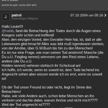
time to unlearn
suchst du gott, suche dich (ich)
patrol
07.10.2004 um 05:16
ehemaliges Mitglied
Hallo Leute!!!!
@habib
, fand die Betrachtung des Todes durch die Augen eines
Kriegers sehr schön und treffend!
Aber, den einzigen Vorteil, den Gevatter Hein hat, ist, daß er alle
Lebewesen gleichmacht! Alles was lebt muß irgendwann sterben,
von der Amöbe, über G.W.Bush bis hin zu den Menschen!
Es ist nur eine Frage, wie man seinen Tod annimmt! Manche (die
Du u.U. Feigling nennst) wimmern um den Rest eines Lebens,
andere (die Du u.U.
Helden nennst) nehmen stohisch ihr Schicksal an!
Ich hoffe, ich werde, wenn es soweit ist, dem Tode lachend ins
Angesicht sehen aber wissen werde ich es erst, wenn es soweit
ist!
Ob der Tod unser Freund ist oder nicht, liegt im Sinne des
Betrachters!
Habe, wie viele Andere auch, schon liebe Menschen an ihn
verloren und dachte dabei, warum ihn/sie und nicht mich????
Weil der Tod ungerecht ist????