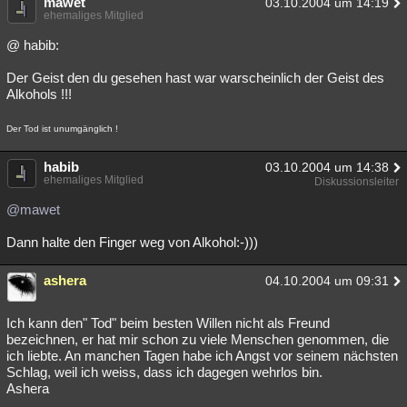
mawet
03.10.2004 um 14:19
ehemaliges Mitglied
Besucht
Teilgenommen
Alle
Neue
Geschlossen
@ habib:
Lesenswert
Schlüsselwörter
Der Geist den du gesehen hast war warscheinlich der Geist des
Alkohols !!!
Der Tod ist unumgänglich !
habib
03.10.2004 um 14:38
ehemaliges Mitglied
Diskussionsleiter
@mawet
Dann halte den Finger weg von Alkohol:-)))
ashera
04.10.2004 um 09:31
Ich kann den" Tod" beim besten Willen nicht als Freund
bezeichnen, er hat mir schon zu viele Menschen genommen, die
ich liebte. An manchen Tagen habe ich Angst vor seinem nächsten
Schlag, weil ich weiss, dass ich dagegen wehrlos bin.
Ashera