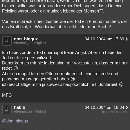
Momemnte, und denke daran, wenn Du stirbt, was von Dir übrig
bleiben sollte, was sollen andere über Dich sagen, dass Du eine
Feigling warst, oder ein mutiger, lebendiger Mensch?".
Von ein schrecklichenr Sache wie der Tod ein Freund machen, der
uns Kraft gibt, ist Wunderbar, aber nicht jeder man Sache!
don_bigguz
04.10.2004 um 17:39
ehemaliges Mitglied
Ich habe vor dem Tod überhaput keine Angst. Aber ich habe den
Tod noch nie personifiziert ...
Daher kam es mir nie in den sinn, mir vorzustellen, dass er mit mir
redet
Aber du magst für den Otto-normalmensch eine treffende und
passende Aussage getroffen haben
ich beschäftige mich ja sowieso hauptsächlich mit LIchtarbeit
MFG
habib
04.10.2004 um 18:34
ehemaliges Mitglied
Diskussionsleiter
@don_bigguz