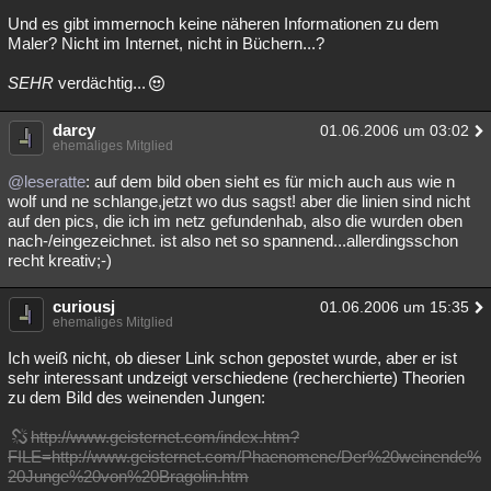
Und es gibt immernoch keine näheren Informationen zu dem
Maler? Nicht im Internet, nicht in Büchern...?
SEHR
verdächtig...
darcy
01.06.2006 um 03:02
ehemaliges Mitglied
@leseratte
: auf dem bild oben sieht es für mich auch aus wie n
wolf und ne schlange,jetzt wo dus sagst! aber die linien sind nicht
auf den pics, die ich im netz gefundenhab, also die wurden oben
nach-/eingezeichnet. ist also net so spannend...allerdingsschon
recht kreativ;-)
curiousj
01.06.2006 um 15:35
ehemaliges Mitglied
Ich weiß nicht, ob dieser Link schon gepostet wurde, aber er ist
sehr interessant undzeigt verschiedene (recherchierte) Theorien
zu dem Bild des weinenden Jungen:
http://www.geisternet.com/index.htm?
FILE=http://www.geisternet.com/Phaenomene/Der%20weinende%
20Junge%20von%20Bragolin.htm