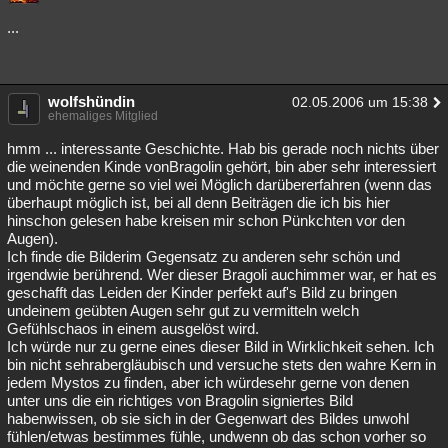
Besucht
Teilgenommen
Alle
Neue
Geschlossen
...
Lesenswert
Schlüsselwörter
wolfshündin
02.05.2006 um 15:38
ehemaliges Mitglied
hmm ... interessante Geschichte. Hab bis gerade noch nichts über
die weinenden Kinde vonBragolin gehört, bin aber sehr interessiert
und möchte gerne so viel wei Möglich darübererfahren (wenn das
überhaupt möglich ist, bei all denn Beiträgen die ich bis hier
hinschon gelesen habe kreisen mir schon Pünkchten vor den
Augen).
Ich finde die Bilderim Gegensatz zu anderen sehr schön und
irgendwie berührend. Wer dieser Bragoli auchimmer war, er hat es
geschafft das Leiden der Kinder perfekt auf's Bild zu bringen
undeinem geübten Augen sehr gut zu vermitteln welch
Gefühlschaos in einem ausgelöst wird.
Ich würde nur zu gerne eines dieser Bild in Wirklichkeit sehen. Ich
bin nicht sehrabergläubisch und versuche stets den wahre Kern in
jedem Mystos zu finden, aber ich würdesehr gerne von denen
unter uns die ein richtiges von Bragolin signiertes Bild
habenwissen, ob sie sich in der Gegenwart des Bildes unwohl
fühlen/etwas bestimmes fühle, undwenn ob das schon vorher so