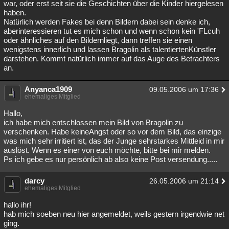
war, oder erst seit sie die Geschichten über die Kinder hiergelesen
haben.
Natürlich werden Fakes bei denn Bildern dabei sein denke ich,
aberinteressieren tut es mich schon und wenn schon kein 'FLcuh
oder ähnliches auf den Bildernliegt, dann treffen sie einen
wenigstens innerlich und lassen Bragolin als talentiertenKünstler
darstehen. Kommt natürlich immer auf das Auge des Betrachters
an.
Anyanca1909
09.05.2006 um 17:36
ehemaliges Mitglied
Hallo,
ich habe mich entschlossen mein Bild von Bragolin zu
verschenken. Habe keineAngst oder so vor dem Bild, das einzige
was mich sehr irritiert ist, das der Junge sehrstarkes Mittleid in mir
auslöst. Wenn es einer von euch möchte, bitte bei mir melden.
Ps ich gebe es nur persönlich ab also keine Post versendung.....
darcy
26.05.2006 um 21:14
ehemaliges Mitglied
hallo ihr!
hab mich soeben neu hier angemeldet, weils gestern irgendwie net
ging.