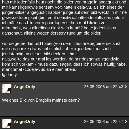
hab mir jedenfalls heut nacht die bilder von bragolin angeguckt und
mir kamsirgendwie seltsam vor; hatte n deja-vu, als ich eines der
jungen-bilder angeguckt hab!der junge auf dem bild weckt in mir ne
gewisse traurigkeit (bin recht sensitiv)...hattejedenfalls das gefühl,
ich hätte das bild vor n paar tagen schon mal bildlich vor
mirgehabt, was allerdings nicht sein kann!? hatte jedenfalls ne
gänsehaut, alleine wegen derstory rund um die bilder.
würde gerne das bild haben(von dem ichschreibe).einerseits ist
mir das ganze etwas unheimlich, aber irgendwie muss ich
jetztständig an dieses bild denken....hm...
naja,wollte das nur mal los werden, da mir dasganze irgendwie
komisch vorkam - muss dazu sagen, dass ich sowas häufig habe,
manchmal~10deja-vus an einem abend!
lg darcy
AngieOnly
26.05.2006 um 22:43
Welches Bild von Bragolin meinste denn?
AngieOnly
26.05.2006 um 22:47