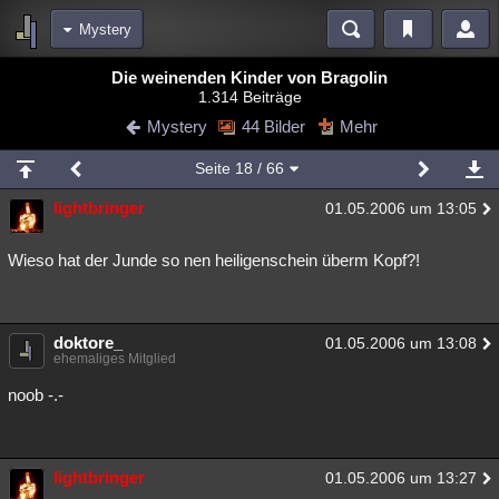
Mystery
Bereiche
Die weinenden Kinder von Bragolin
1.314 Beiträge
Echtzeit
Diskussionen
Blogs
Videos
Statistiken
Mystery
44 Bilder
Mehr
Chat
Wiki
Neuigkeiten
2
Seite
18
/ 66
meine Rubriken
lightbringer
01.05.2006 um 13:05
Menschen
Wissenschaft
Politik
Mystery
Kriminalfälle
Spiritualität
Verschwörungen
Technologie
Ufologie
Wieso hat der Junde so nen heiligenschein überm Kopf?!
Natur
Umfragen
Unterhaltung
weitere Rubriken
doktore_
01.05.2006 um 13:08
ehemaliges Mitglied
Philosophie
Träume
Orte
Esoterik
Literatur
noob -.-
Astronomie
Helpdesk
Gruppen
Gaming
Filme
Musik
Clash
Verbesserungen
Allmystery
English
lightbringer
01.05.2006 um 13:27
Übersichten