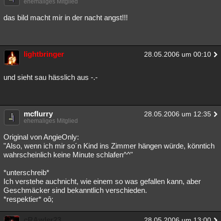
ehemaliges Mitglied
das bild macht mir in der nacht angst!!!
lightbringer
28.05.2006 um 00:10
und sieht sau hässlich aus -.-
mcflurry
28.05.2006 um 12:35
ehemaliges Mitglied
Original von AngieOnly:
"Also, wenn ich mir so´n Kind ins Zimmer hängen würde, könntich
wahrscheinlich keine Minute schlafen^^"
*unterschreib*
Ich verstehe auchnicht, wie einem so was gefallen kann, aber
Geschmäcker sind bekanntlich verschieden.
*respektier* oô;
cRAwler23
28.05.2006 um 13:00