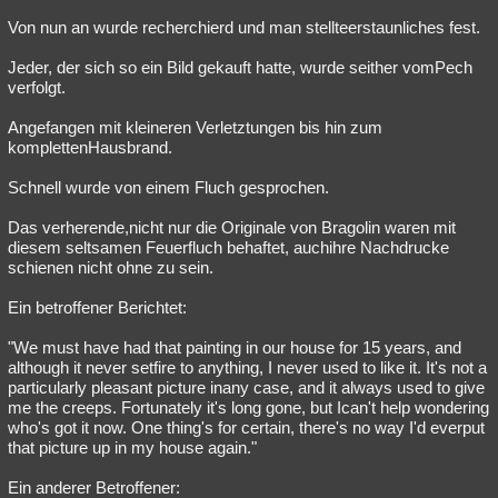
Von nun an wurde recherchierd und man stellteerstaunliches fest.
Jeder, der sich so ein Bild gekauft hatte, wurde seither vomPech
verfolgt.
Angefangen mit kleineren Verletztungen bis hin zum
komplettenHausbrand.
Schnell wurde von einem Fluch gesprochen.
Das verherende,nicht nur die Originale von Bragolin waren mit
diesem seltsamen Feuerfluch behaftet, auchihre Nachdrucke
schienen nicht ohne zu sein.
Ein betroffener Berichtet:
"We must have had that painting in our house for 15 years, and
although it never setfire to anything, I never used to like it. It's not a
particularly pleasant picture inany case, and it always used to give
me the creeps. Fortunately it's long gone, but Ican't help wondering
who's got it now. One thing's for certain, there's no way I'd everput
that picture up in my house again."
Ein anderer Betroffener: