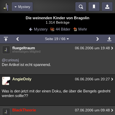
Mystery
Bereiche
Die weinenden Kinder von Bragolin
1.314 Beiträge
Echtzeit
Diskussionen
Blogs
Videos
Statistiken
Mystery
44 Bilder
Mehr
Chat
Wiki
Neuigkeiten
2
Seite
19
/ 66
meine Rubriken
fluegeltraum
06.06.2006 um 19:48
Menschen
Wissenschaft
Politik
Mystery
Kriminalfälle
ehemaliges Mitglied
Spiritualität
Verschwörungen
Technologie
Ufologie
@curiousj
Der Artikel ist echt spannend.
Natur
Umfragen
Unterhaltung
weitere Rubriken
AngieOnly
06.06.2006 um 20:27
Philosophie
Träume
Orte
Esoterik
Literatur
Was is den jetzt mit der einen Doku, die über die Bengels gedreht
Astronomie
Helpdesk
Gruppen
Gaming
Filme
werden sollte??
Musik
Clash
Verbesserungen
Allmystery
English
BlackTheorie
07.06.2006 um 09:48
Übersichten