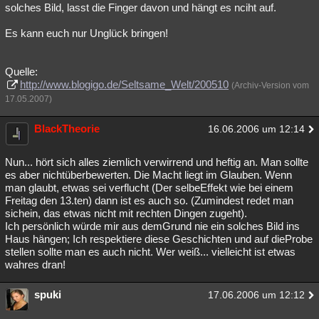
solches Bild, lasst die Finger davon und hängt es nciht auf.
Es kann euch nur Unglück bringen!
Quelle:
http://www.blogigo.de/Seltsame_Welt/200510
(Archiv-Version vom
17.05.2007)
BlackTheorie
16.06.2006 um 12:14
Nun... hört sich alles ziemlich verwirrend und heftig an. Man sollte
es aber nichtüberbewerten. Die Macht liegt im Glauben. Wenn
man glaubt, etwas sei verflucht (Der selbeEffekt wie bei einem
Freitag den 13.ten) dann ist es auch so. (Zumindest redet man
sichein, das etwas nicht mit rechten Dingen zugeht).
Ich persönlich würde mir aus demGrund nie ein solches Bild ins
Haus hängen; Ich respektiere diese Geschichten und auf dieProbe
stellen sollte man es auch nicht. Wer weiß... vielleicht ist etwas
wahres dran!
spuki
17.06.2006 um 12:12