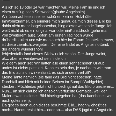
Besucht
Teilgenommen
Alle
Neue
Geschlossen
Als ich so 13 oder 14 war machten wir; Meine Familie und ich
einen Ausflug nach Schweden(glaube Ängelholm).
Lesenswert
Schlüsselwörter
Wir übernachteten in einer schönen kleinen Holzhütte.
ImWohnzimmer, ich erinnere mich genau da mich dieses Bild bis
dahin nicht mehr losgelassenhat, hing dieser weinende Junge. Ich
weiß nicht ob es ein original war oder einKunstdruck (gehe mal
von zweiterem aus). Sofort am ersten Tag noch wurde
drüberdiskutiert und wie man auch hier im Forum feststellen muss,
ist diese ziemlichzweigeteilt. Der eine findet es Angsteinflößend,
der andere wundershön!
Ichjedenfalls fand dieses Bild wirklich schön. Der Junge weint,
ok... aber er weinterwachsen finde ich.
Wie dem auch sei; Wir hatten alle einen sehr schönen Urlaub
undes ist nichts passiert. Kann es sein das, je nachdem wie man
das Bild auf sich wirkenlässt, es sich anders verhält?
Meine Tante nämlich (sie fand das Bild nicht soschön) hatte
Durchfall und blieb mit beiden Beinen im Sumpf (Waldgebiet)
stecken. Möchtedas jetzt nicht unbedingt auf das Bild projezieren...
Nun... an sich glaube ich ansolch verfluchte Gemälde, weil der
Maler etwas in dieses Bild hineingegeben hat (das kannböses wie
auch gutes sein).
Da gibt es doch auch dieses berühmte Bild... hach wieheißt es
noch... Hands resist him... oder so.... also DAS jagd mir Angst ein.