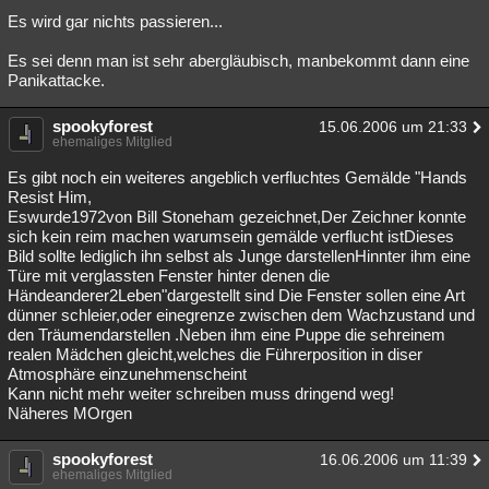
Es wird gar nichts passieren...
Es sei denn man ist sehr abergläubisch, manbekommt dann eine
Panikattacke.
spookyforest
15.06.2006 um 21:33
ehemaliges Mitglied
Es gibt noch ein weiteres angeblich verfluchtes Gemälde "Hands
Resist Him,
Eswurde1972von Bill Stoneham gezeichnet,Der Zeichner konnte
sich kein reim machen warumsein gemälde verflucht istDieses
Bild sollte lediglich ihn selbst als Junge darstellenHinnter ihm eine
Türe mit verglassten Fenster hinter denen die
Händeanderer2Leben"dargestellt sind Die Fenster sollen eine Art
dünner schleier,oder einegrenze zwischen dem Wachzustand und
den Träumendarstellen .Neben ihm eine Puppe die sehreinem
realen Mädchen gleicht,welches die Führerposition in diser
Atmosphäre einzunehmenscheint
Kann nicht mehr weiter schreiben muss dringend weg!
Näheres MOrgen
spookyforest
16.06.2006 um 11:39
ehemaliges Mitglied