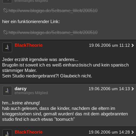
ehemaliges Mitglied
http://www.blogigo.de/Seltsame_Welt/200510
hier ein funktionierender Link:
http://www.blogigo.de/Seltsame_Welt/200510
BlackTheorie
19.06.2006 um 11:12
Jeder erzählt irgendwie was anderes...
Brugolin ist soweit ich es weiß einfranzösisch und kein spanisch
stämmiger Maler.
Sein Studio niedergebrannt?! Glaubeich nicht.
darcy
19.06.2006 um 14:13
ehemaliges Mitglied
hm...keine ahnung!
hab auch gelesen, dass die kinder, nachdem die eltern im
krieggestorben sind, gemalt wurden! das mit dem abgebrannten
studio find ich auch etwas "toomuch"
BlackTheorie
19.06.2006 um 14:28