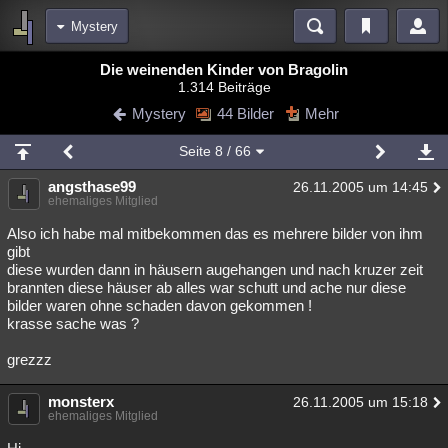
Mystery
Bereiche
Die weinenden Kinder von Bragolin
1.314 Beiträge
Echtzeit
Diskussionen
Blogs
Videos
Statistiken
Mystery
44 Bilder
Mehr
Chat
Wiki
Neuigkeiten
Seite
8
/ 66
meine Rubriken
angsthase99
26.11.2005 um 14:45
Menschen
Wissenschaft
Politik
Mystery
Kriminalfälle
ehemaliges Mitglied
Spiritualität
Verschwörungen
Technologie
Ufologie
Also ich habe mal mitbekommen das es mehrere bilder von ihm
gibt
diese wurden dann in häusern augehangen und nach kruzer zeit
Natur
Umfragen
Unterhaltung
brannten diese häuser ab alles war schutt und ache nur diese
weitere Rubriken
bilder waren ohne schaden davon gekommen !
krasse sache was ?
Philosophie
Träume
Orte
Esoterik
Literatur
grezzz
Astronomie
Helpdesk
Gruppen
Gaming
Filme
monsterx
26.11.2005 um 15:18
Musik
Clash
Verbesserungen
Allmystery
English
ehemaliges Mitglied
Übersichten