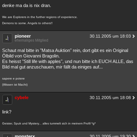
denke ma da is nix dran.
We are Explorers in the further regions of experience.
Demons to some. Angels to others!!
pioneer
30.11.2005 um 18:03
ehemaliges Mitglied
Schaut mal bitte in "Matsa Auktion" rein, dort gibt es ein Original
Ölbild von Giovanni Bragolin.
Es heisst "Still life with apples", und nun bitte ich EUCH ALLE, das
Bild mal gut anzuschauen, mir fällt da einiges auf...
sapere e potere
(Wissen ist Macht)
cybele
30.11.2005 um 18:08
link?
Geister, Spuk und Mystery... alles tummelt sich in meinem Profil *g*
monsterx
30.11.2005 um 19:30