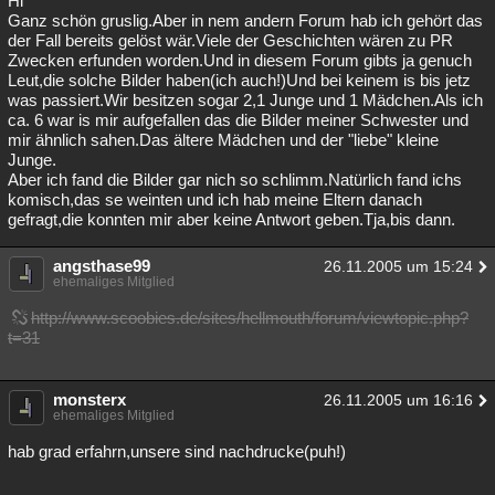
Hi
Ganz schön gruslig.Aber in nem andern Forum hab ich gehört das
Besucht
Teilgenommen
Alle
Neue
Geschlossen
der Fall bereits gelöst wär.Viele der Geschichten wären zu PR
Zwecken erfunden worden.Und in diesem Forum gibts ja genuch
Lesenswert
Schlüsselwörter
Leut,die solche Bilder haben(ich auch!)Und bei keinem is bis jetz
was passiert.Wir besitzen sogar 2,1 Junge und 1 Mädchen.Als ich
ca. 6 war is mir aufgefallen das die Bilder meiner Schwester und
mir ähnlich sahen.Das ältere Mädchen und der "liebe" kleine
Junge.
Aber ich fand die Bilder gar nich so schlimm.Natürlich fand ichs
komisch,das se weinten und ich hab meine Eltern danach
gefragt,die konnten mir aber keine Antwort geben.Tja,bis dann.
angsthase99
26.11.2005 um 15:24
ehemaliges Mitglied
http://www.scoobies.de/sites/hellmouth/forum/viewtopic.php?
t=31
monsterx
26.11.2005 um 16:16
ehemaliges Mitglied
hab grad erfahrn,unsere sind nachdrucke(puh!)