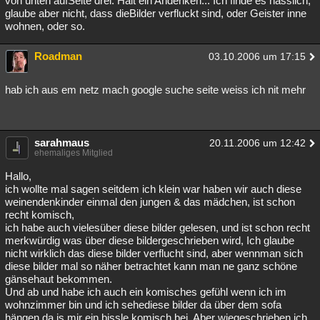
von unten aufSeite drei. Halt ein Andenken... Ich finde es hässlich,
glaube aber nicht, dass dieBilder verfluckt sind, oder Geister inne
wohnen, oder so.
Roadman
03.10.2006 um 17:15
hab ich aus em netz mach google suche seite weiss ich nit mehr
sarahmaus
20.11.2006 um 12:42
ehemaliges Mitglied
Hallo,
ich wollte mal sagen seitdem ich klein war haben wir auch diese
weinendenkinder einmal den jungen & das mädchen, ist schon
recht komisch,
ich habe auch vielesüber diese bilder gelesen, und ist schon recht
merkwürdig was über diese bildergeschrieben wird, Ich glaube
nicht wirklich das diese bilder verflucht sind, aber wennman sich
diese bilder mal so näher betrachtet kann man ne ganz schöne
gänsehaut bekommen.
Und ab und habe ich auch ein komisches gefühl wenn ich im
wohnzimmer bin und ich sehediese bilder da über dem sofa
hängen da is mir ein bissle komisch bei. Aber wiegeschrieben ich