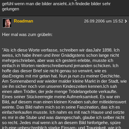
gefühl wenn man die bilder ansieht..ich findedie bilder sehr
gelungen
Roadman
26.09.2006 um 15:52
Hier mal was zum grübeln:
"Als ich diese Worte verfasse, schreiben wir dasJahr 1898. Ich
weiss, ich habe ihnen und ihrer Gnädigstens schon lange nicht
mehrgeschrieben, aber was ich gestern erlebte, musste ich
einfach in Worten niederschreibenund jemanden schicken. Ich
hoffe das dieser Brief sie nicht genau so verwirrt, wie es
dasEreignis mit mir getan hat. Nun ja nun zu meiner Gechichte.
Am Sonnenabend war wieder malder kleine Markt in der Stadt, wie
sie ihn sicher noch von unseren Kindeszeiten kennen.Ich sah
einen alten Trödler, der jede menge Trödelangebote verkaufte.
Eines seiner Stückeerregte meine Aufmerksamkeit. Es war ein
Bild, auf diesem man einen kleinen Knaben sah,der mitleidenswert
weinte. Das Bild nahm mich so in seine Faszination, das ich es
einfacherkaufen musste. Ich nahm es mit nach Hause und setzte
es mir in die Stube und was danngeschah, glaube ich selber nicht
so recht. Jedes mal wenn ich an diesem Bild hinfortgehe, spüre
ich eine unbeschreiblich starke Einsam- und Traurigkeit, wie ich