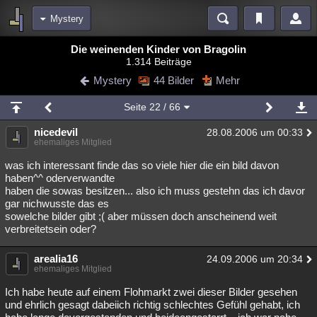
Mystery
Bereiche
Die weinenden Kinder von Bragolin
1.314 Beiträge
Echtzeit
Diskussionen
Blogs
Videos
Statistiken
Mystery
44 Bilder
Mehr
Chat
Wiki
Neuigkeiten
2
Seite
22
/ 66
meine Rubriken
nicedevil
28.08.2006 um 00:33
Menschen
Wissenschaft
Politik
Mystery
Kriminalfälle
ehemaliges Mitglied
Spiritualität
Verschwörungen
Technologie
Ufologie
was ich interessant finde das so viele hier die ein bild davon
haben^^ oderverwandte
haben die sowas besitzen... also ich muss gestehn das ich davor
Natur
Umfragen
Unterhaltung
gar nichwusste das es
weitere Rubriken
sowelche bilder gibt ;( aber müssen doch anscheinend weit
verbreitetsein oder?
Philosophie
Träume
Orte
Esoterik
Literatur
arealia16
24.09.2006 um 20:34
Astronomie
Helpdesk
Gruppen
Gaming
Filme
ehemaliges Mitglied
Musik
Clash
Verbesserungen
Allmystery
English
Ich habe heute auf einem Flohmarkt zwei dieser Bilder gesehen
und ehrlich gesagt dabeiich richtig schlechtes Gefühl gehabt, ich
Übersichten