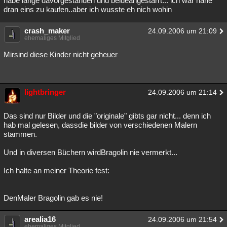
habe lange davorgestanden und beideangestarrt... ich war nahe
dran eins zu kaufen..aber ich wusste eh nich wohin
Besucht
Teilgenommen
Alle
Neue
Geschlossen
crash_maker
Lesenswert
Schlüsselwörter
24.09.2006 um 21:09
ehemaliges Mitglied
Mirsind diese Kinder nicht geheuer
lightbringer
24.09.2006 um 21:14
Das sind nur Bilder und die "originale" gibts gar nicht... denn ich
hab mal gelesen, dassdie bilder von verschiedenen Malern
stammen.
Und in diversen Büchern wirdBragolin nie vermerkt...
Ich halte an meiner Theorie fest:
DenMaler Bragolin gab es nie!
arealia16
24.09.2006 um 21:54
ehemaliges Mitglied