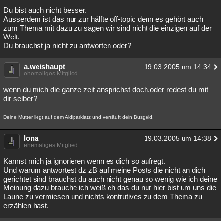
Du bist auch nicht besser.
Besucht
Teilgenommen
Alle
Neue
Geschlossen
Ausserdem ist das nur zur hälfte off-topic denn es gehört auch
zum Thema mit dazu zu sagen wir sind nicht die einzigen auf der
Lesenswert
Schlüsselwörter
Welt.
Du brauchst ja nicht zu antworten oder?
a.weishaupt
19.03.2005 um 14:34
ehemaliges Mitglied
wenn du mich die ganze zeit ansprichst doch.oder redest du mit
dir selber?
Deine Mutter liegt auf dem Aldiparklatz und versäuft dein Busgeld.
lona
19.03.2005 um 14:38
ehemaliges Mitglied
Kannst mich ja ignorieren wenn es dich so aufregt.
Und warum antwortest dz zB auf meine Posts die nicht an dich
gerichtet sind brauchst du auch nicht genau so wenig wie ich deine
Meinung dazu brauche ich weiß eh das du nur hier bist um uns die
Laune zu vermiesen und nichts kontrutives zu dem Thema zu
erzählen hast.