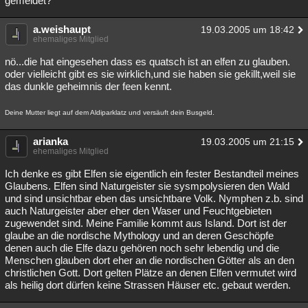
gemeldet?
a.weishaupt
19.03.2005 um 18:42
ehemaliges Mitglied
nö...die hat eingesehen dass es quatsch ist an elfen zu glauben.
oder vielleicht gibt es sie wirklich,und sie haben sie gekillt,weil sie
das dunkle geheimnis der feen kennt.
Deine Mutter liegt auf dem Aldiparklatz und versäuft dein Busgeld.
arianka
19.03.2005 um 21:15
ehemaliges Mitglied
Ich denke es gibt Elfen sie eigentlich ein fester Bestandteil meines
Glaubens. Elfen sind Naturgeister sie sysmpolysieren den Wald
und sind unsichtbar eben das unsichtbare Volk. Nymphen z.b. sind
auch Naturgeister aber eher den Waser und Feuchtgebieten
zugewendet sind. Meine Familie kommt aus Island. Dort ist der
glaube an die nordische Mythology und an deren Geschöpfe
denen auch die Elfe dazu gehören noch sehr lebendig und die
Menschen glauben dort eher an die nordischen Götter als an den
christlichen Gott. Dort gelten Plätze an denen Elfen vermutet wird
als heilig dort dürfen keine Strassen Häuser etc. gebaut werden.