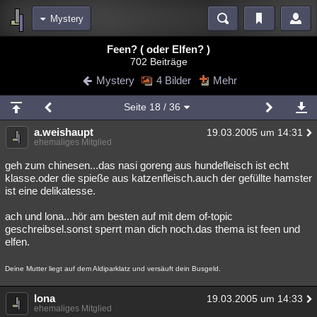
Mystery
Bereiche
Feen? ( oder Elfen? )
702 Beiträge
Echtzeit
Diskussionen
Blogs
Videos
Statistiken
Mystery
4 Bilder
Mehr
Chat
Wiki
Neuigkeiten
Seite
18
/ 36
meine Rubriken
a.weishaupt
19.03.2005 um 14:31
Menschen
Wissenschaft
Politik
Mystery
Kriminalfälle
ehemaliges Mitglied
Spiritualität
Verschwörungen
Technologie
Ufologie
geh zum chinesen...das nasi goreng aus hundefleisch ist echt
klasse.oder die spieße aus katzenfleisch.auch der gefüllte hamster
ist eine delikatesse.
Natur
Umfragen
Unterhaltung
weitere Rubriken
ach und lona...hör am besten auf mit dem of-topic
geschreibsel.sonst sperrt man dich noch.das thema ist feen und
Philosophie
Träume
Orte
Esoterik
Literatur
elfen.
Astronomie
Helpdesk
Gruppen
Gaming
Filme
Deine Mutter liegt auf dem Aldiparklatz und versäuft dein Busgeld.
Musik
Clash
Verbesserungen
Allmystery
English
lona
19.03.2005 um 14:33
ehemaliges Mitglied
Übersichten