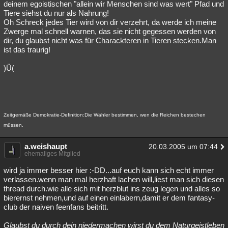
deinem egoistischen "allein wir Menschen sind was wert" Pfad und
Tiere siehst du nur als Nahrung!
Oh Schreck jedes Tier wird von dir verzehrt, da werde ich meine
Zwerge mal schnell warnen, das sie nicht gegessen werden von
dir, du glaubst nicht was für Charackteren in Tieren stecken.Man
ist das traurig!
)Ü(
Zeitgemäße Demokratie-Definition:Die Wähler bestimmen, wen die Reichen bestechen
müssen.
a.weishaupt
20.03.2005 um 07:44
ehemaliges Mitglied
wird ja immer besser hier :-DD...auf euch kann sich echt immer
verlassen.wenn man mal herzhaft lachen will,liest man sich diesen
thread durch.wie alle sich mit herzblut ins zeug legen und alles so
bierernst nehmen,und auf einen einlabern,damit er dem fantasy-
club der naiven feenfans beitritt.
Glaubst du durch dein niedermachen wirst du dem Naturgeistleben