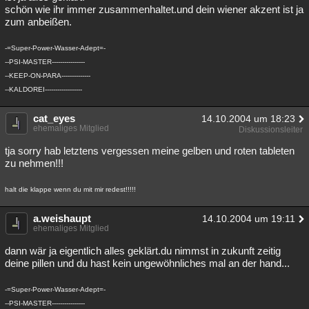
schön wie ihr immer zusammenhaltet.und dein wiener akzent ist ja
zum anbeißen.
-=Super-Power-Wasser-Adept=-
--PSI-MASTER----------------
--KEEP-ON-PARA--------------
--KALDOREI------------------
cat_eyes
14.10.2004 um 18:23
ehemaliges Mitglied
Diskussionsleiter
tja sorry hab letztens vergessen meine gelben und roten tableten
zu nehmen!!!
halt die klappe wenn du mit mir redest!!!!!
a.weishaupt
14.10.2004 um 19:11
ehemaliges Mitglied
dann wär ja eigentlich alles geklärt.du nimmst in zukunft zeitig
deine pillen und du hast kein ungewöhnliches mal an der hand...
-=Super-Power-Wasser-Adept=-
--PSI-MASTER----------------