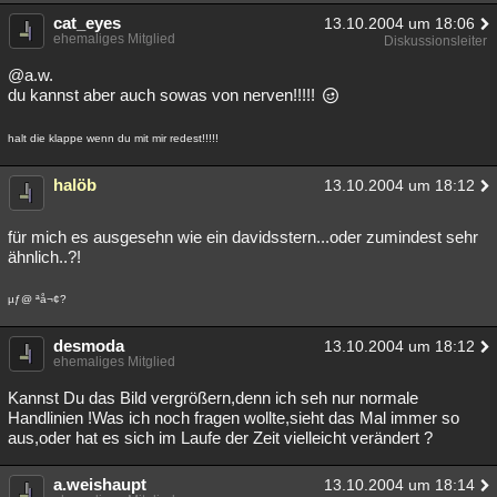
cat_eyes
13.10.2004 um 18:06
ehemaliges Mitglied
Diskussionsleiter
@a.w.
du kannst aber auch sowas von nerven!!!!!
halt die klappe wenn du mit mir redest!!!!!
halöb
13.10.2004 um 18:12
für mich es ausgesehn wie ein davidsstern...oder zumindest sehr
ähnlich..?!
µƒ@ ªå¬¢?
desmoda
13.10.2004 um 18:12
ehemaliges Mitglied
Kannst Du das Bild vergrößern,denn ich seh nur normale
Handlinien !Was ich noch fragen wollte,sieht das Mal immer so
aus,oder hat es sich im Laufe der Zeit vielleicht verändert ?
a.weishaupt
13.10.2004 um 18:14