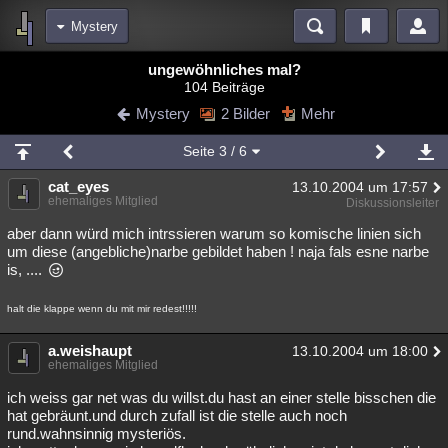
Mystery
Bereiche
ungewöhnliches mal?
104 Beiträge
Echtzeit
Diskussionen
Blogs
Videos
Statistiken
Mystery
2 Bilder
Mehr
Chat
Wiki
Neuigkeiten
2
Seite
3
/ 6
meine Rubriken
cat_eyes
13.10.2004 um 17:57
Menschen
Wissenschaft
Politik
Mystery
Kriminalfälle
ehemaliges Mitglied
Diskussionsleiter
Spiritualität
Verschwörungen
Technologie
Ufologie
aber dann würd mich intrssieren warum so komische linien sich
um diese (angebliche)narbe gebildet haben ! naja fals esne narbe
is, ....
Natur
Umfragen
Unterhaltung
weitere Rubriken
halt die klappe wenn du mit mir redest!!!!!
Philosophie
Träume
Orte
Esoterik
Literatur
a.weishaupt
13.10.2004 um 18:00
ehemaliges Mitglied
Astronomie
Helpdesk
Gruppen
Gaming
Filme
ich weiss gar net was du willst.du hast an einer stelle bisschen die
Musik
Clash
Verbesserungen
Allmystery
English
hat gebräunt.und durch zufall ist die stelle auch noch
rund.wahnsinnig mysteriös.
Übersichten