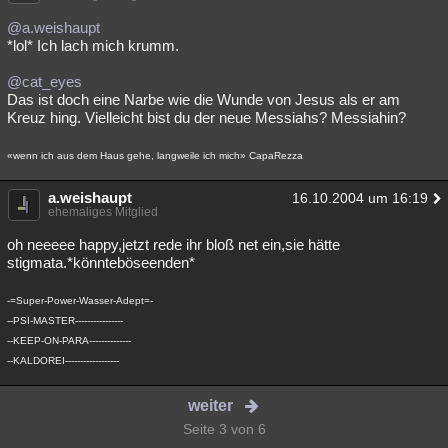
@a.weishaupt
*lol* Ich lach mich krumm.
@cat_eyes
Das ist doch eine Narbe wie die Wunde von Jesus als er am
Kreuz hing. Vielleicht bist du der neue Messiahs? Messiahin?
«wenn ich aus dem Haus gehe, langweile ich mich» CapaRezza
a.weishaupt
16.10.2004 um 16:19
ehemaliges Mitglied
oh neeeee happy,jetzt rede ihr bloß net ein,sie hätte
stigmata.*könnteböseenden*
-=Super-Power-Wasser-Adept=-
--PSI-MASTER----------------
--KEEP-ON-PARA--------------
--KALDOREI------------------
weiter
Seite 3 von 6