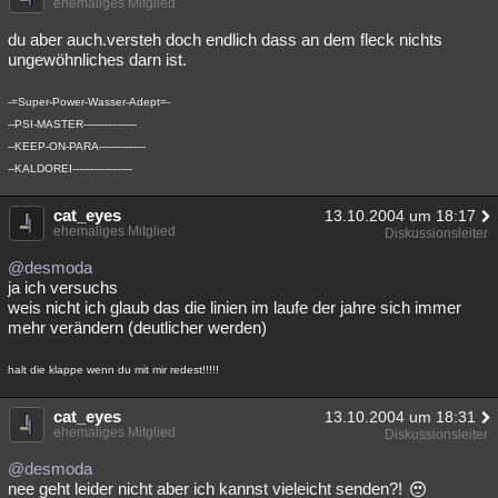
ehemaliges Mitglied
du aber auch.versteh doch endlich dass an dem fleck nichts
ungewöhnliches darn ist.
-=Super-Power-Wasser-Adept=-
--PSI-MASTER----------------
--KEEP-ON-PARA--------------
--KALDOREI------------------
cat_eyes
13.10.2004 um 18:17
ehemaliges Mitglied
Diskussionsleiter
@desmoda
ja ich versuchs
weis nicht ich glaub das die linien im laufe der jahre sich immer
mehr verändern (deutlicher werden)
halt die klappe wenn du mit mir redest!!!!!
cat_eyes
13.10.2004 um 18:31
ehemaliges Mitglied
Diskussionsleiter
@desmoda
nee geht leider nicht aber ich kannst vieleicht senden?!