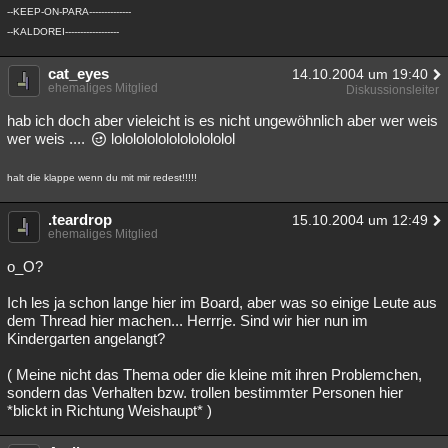
--KEEP-ON-PARA--------------
--KALDOREI------------------
cat_eyes
14.10.2004 um 19:40
ehemaliges Mitglied
Diskussionsleiter
hab ich doch aber vieleicht is es nicht ungewöhnlich aber wer weis
wer weis ....
lololololololololololol
halt die klappe wenn du mit mir redest!!!!!
.teardrop
15.10.2004 um 12:49
ehemaliges Mitglied
o_O?
Ich les ja schon lange hier im Board, aber was so einige Leute aus
dem Thread hier machen... Herrrje. Sind wir hier nun im
Kindergarten angelangt?
( Meine nicht das Thema oder die kleine mit ihren Problemchen,
sondern das Verhalten bzw. trollen bestimmter Personen hier
*blickt in Richtung Weishaupt* )