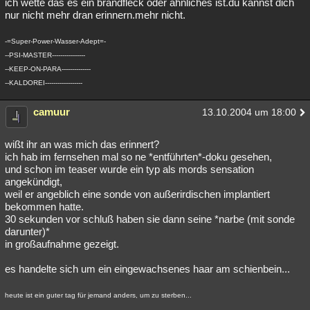
ich wette das es ein brandfleck oder ähnliches ist.du kannst dich
nur nicht mehr dran erinnern.mehr nicht.
Besucht
Teilgenommen
Alle
Neue
Geschlossen
Lesenswert
Schlüsselwörter
-=Super-Power-Wasser-Adept=-
--PSI-MASTER----------------
--KEEP-ON-PARA--------------
--KALDOREI------------------
camuur
13.10.2004 um 18:00
wißt ihr an was mich das erinnert?
ich hab im fernsehen mal so ne *entführten*-doku gesehen,
und schon im teaser wurde ein typ als mords sensation
angekündigt,
weil er angeblich eine sonde von außerirdischen implantiert
bekommen hatte.
30 sekunden vor schluß haben sie dann seine *narbe (mit sonde
darunter)*
in großaufnahme gezeigt.
es handelte sich um ein eingewachsenes haar am schienbein...
heute ist ein guter tag für jemand anders, um zu sterben...