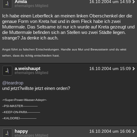
Amila
16.10.2004 um 14:59
ehemaliges Mitglied
Ich habe einen Leberfleck an meinen linken Oberschenkel der die
genaue Form von Kreta hat und in dem Fleck habe ich zwei
Muttermale. Das Seltsame ist nur ich wurde auf Kreta gezeugt und
die Muttermale befinden sich an Stellen wo zwei Städte liegen.
strange? Ja denke ich auch.
Angst führt zu falschen Entscheidungen. Handle aus Mut und Bewusstsein und du wirst
sehen, dass du richtig entschieden hast.
a.weishaupt
16.10.2004 um 15:09
ehemaliges Mitglied
@teardrop
und jetzt?willste jetzt einen orden?
-=Super-Power-Wasser-Adept=-
--PSI-MASTER----------------
--KEEP-ON-PARA--------------
--KALDOREI------------------
happy
16.10.2004 um 16:06
ehemaliges Mitglied