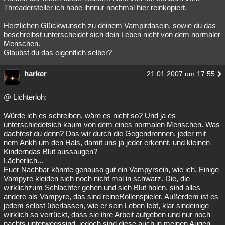
Threadersteller ich habe ihnnur nochmal hier reinkopiert.
Herzlichen Glückwunsch zu deinem Vampirdasein, sowie du das
beschreibst unterscheidet sich dein Leben nicht von dem normaler
Menschen.
Glaubst du das eigentlich selber?
harker
21.01.2007 um 17:55
@ Lichterloh:
Würde ich es schreiben, wäre es nicht so? Und ja es
unterschiedetsich kaum von dem eines normalen Menschen. Was
dachtest du denn? Das wir durch die Gegendrennen, jeder mit
nem Ankh um den Hals, damit uns ja jeder erkennt, und kleinen
Kinderndas Blut aussaugen?
Lächerlich...
Euer Nachbar könnte genauso gut ein Vampyrsein, wie ich. Einige
Vampyre kleiden sich noch nicht mal in schwarz. Die, die
wirklichzum Schlachter gehen und sich Blut holen, sind alles
andere als Vampyre, das sind reineRollenspieler. Außerdem ist es
jedem selbst überlassen, wie er sein Leben lebt, klar sindeinige
wirklich so verrückt, dass sie ihre Arbeit aufgeben und nur noch
nachts unterwegssind, jedoch sind diese auch in meinen Augen