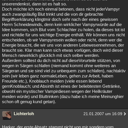
unserendenkst, dann ist es halt so.
Doch möchte ich noch einmal betonen, dass nicht jederVampyr
auch zwangsläufig Blut trinkt und die von dir gebrachte
Begriffserklärung klingtmir doch sehr nach der eines gewissen
Herrn Schneidewinds, denn kein wirklicher Vampyrwürde auf die
Idee kommen, sich Blut vom Schlachter zu holen, da dieses tot ist
und nichtdie für uns wichtige Energie enthält. Wir können uns nicht
entscheiden, ob wir Vampyresein wollen oder nicht, denn wer die
Energie braucht, die wir uns von anderen Lebewesennehmen, der
braucht sie. Klar man kann sich etwas vorlügen, doch wird dieser
Mensch niewirklich glücklich mit sich selber werden.
Außerdem solltest du dich nicht auf dieseVorurteile stützen, von
wegen in Särgen schlafen (niemand kommt ohne weiteres an
Särgeran und sie sind viel zu unbequem zum schlafen), nachtaktiv
sein (wir leben ganz normaleLeben, gehen zur Arbeit, haben
Freunde etc.), Knoblauch meiden (viele essen liebend
gernKnoblauch; und Absinth ist eines der beliebtesten Getränke,
obwohl ein mystischer Vampirdiesen wegen der Heilkräuter
meiden würde) und Bluttrinken (dazu habe ich meine Meinunghier
schon oft genug kund getan).
Lichterloh
21.01.2007 um 16:09
Harker, der erste Absatz stammt nicht von mir sondern vom