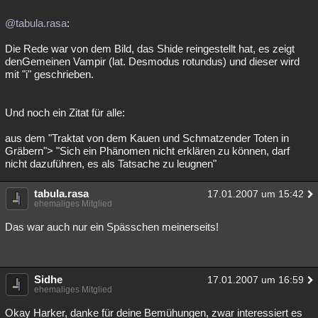
Besucht
Teilgenommen
Alle
Neue
Geschlossen
@tabula.rasa
:
Lesenswert
Schlüsselwörter
Die Rede war von dem Bild, das Shide reingestellt hat, es zeigt
denGemeinen Vampir (lat. Desmodus rotundus) und dieser wird
mit "i" geschrieben.
Und noch ein Zitat für alle:
aus dem "Traktat von dem Kauen und Schmatzender Toten in
Gräbern"> "Sich ein Phänomen nicht erklären zu können, darf
nicht dazuführen, es als Tatsache zu leugnen"
tabula.rasa
17.01.2007 um 15:42
ehemaliges Mitglied
Das war auch nur ein Spässchen meinerseits!
Sidhe
17.01.2007 um 16:59
ehemaliges Mitglied
Okay Harker, danke für deine Bemühungen, zwar interessiert es