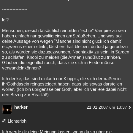
-----------------
lol?
Menschen, diesich tatsächlich einbilden "echte" Vampire zu sein
haben einfach nur gewaltig einen amSträußchen. Und was soll
deine Aussage von wegen "Manche sind nicht glücklich damit"
etc,wenns einem stinkt, lässt ers halt bleiben, du tust ja geradezu
so, als würden sie dazugezwungen, Nachtaktiv zu sein, in Särgen
zu schlafen, Knobi zu meiden (die Armen!) undBlut zu trinken.
Glauben die eigentlich auch, dass sie sich in Fledermäuse
verwandelnkönnen?
Ich denke, das sind einfach nur Kloppis, die sich dermaßen in
ihrGothdasein reingesteigert haben, dass sie sowas darstellen
wollen. (Ich bin übrigensselber Goth, aber ich verliere dabei nicht
den Bezug zur Realität!)
harker
21.01.2007 um 13:37
@ Lichterloh:
Ich werde dir deine Meinung lassen, wenn du so über die