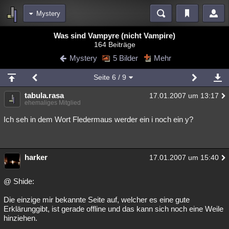
Mystery
Bereiche
Was sind Vampyre (nicht Vampire)
164 Beiträge
Echtzeit
Diskussionen
Blogs
Videos
Statistiken
Mystery
5 Bilder
Mehr
Chat
Wiki
Neuigkeiten
Seite
6
/ 9
meine Rubriken
tabula.rasa
17.01.2007 um 13:17
Menschen
Wissenschaft
Politik
Mystery
Kriminalfälle
ehemaliges Mitglied
Spiritualität
Verschwörungen
Technologie
Ufologie
Ich seh in dem Wort Fledermaus werder ein i noch ein y?
Natur
Umfragen
Unterhaltung
weitere Rubriken
harker
17.01.2007 um 15:40
Philosophie
Träume
Orte
Esoterik
Literatur
@ Shide:
Astronomie
Helpdesk
Gruppen
Gaming
Filme
Die einzige mir bekannte Seite auf, welcher es eine gute
Erklärunggibt, ist gerade offline und das kann sich noch eine Weile
Musik
Clash
Verbesserungen
Allmystery
English
hinziehen.
Übersichten