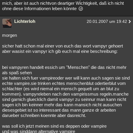
mich, aber ist auch nichtvon deartiger Wichtigkeit, daß ich nicht
ohne diese Informationen leben könnte
Lichterloh
20.01.2007 um 19:42
morgen
sicher hatt schon mal einer von euch das wort vampyr gehoert
aber wasist ein vampyr ich gib euch mal eine beschreibung:
bei vampyren handelt essich um "Menschen" die das nicht mehr
als spaß sehen
sie halten sich fuer vampireoder wer will kann auch sagen sie sind
echte vampire.sie trinken echtes menschenblut odertierblut vom
schlachter (es wird niemal ein mensch gequelt um an blut zu
kommen). vampyreleben nach den vampirissmus regeln.manche
sind garnich gluecklich damit vampyr zu seinnur man kann nicht
sagen ich bin keinner mehr das kann mansich nicht ausuchen
diesesgebiet ist so interessant das mann ganze dr arbeiten
darueber schreiben koennte aber dasreicht.
was soll ich jetzt meinen sind es deppen oder vampire
und was sinddann alternative vampire