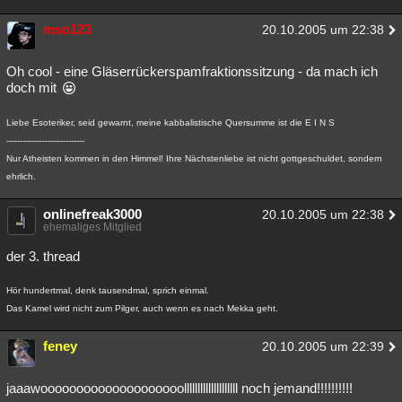
Besucht
Teilgenommen
Alle
Neue
Geschlossen
mso123
20.10.2005 um 22:38
Lesenswert
Schlüsselwörter
Oh cool - eine Gläserrückerspamfraktionssitzung - da mach ich
doch mit
Liebe Esoteriker, seid gewarnt, meine kabbalistische Quersumme ist die E I N S
-----------------------------
Nur Atheisten kommen in den Himmel! Ihre Nächstenliebe ist nicht gottgeschuldet, sondern
ehrlich.
onlinefreak3000
20.10.2005 um 22:38
ehemaliges Mitglied
der 3. thread
Hör hundertmal, denk tausendmal, sprich einmal.
Das Kamel wird nicht zum Pilger, auch wenn es nach Mekka geht.
feney
20.10.2005 um 22:39
jaaawoooooooooooooooooooollllllllllllllllllll noch jemand!!!!!!!!!!