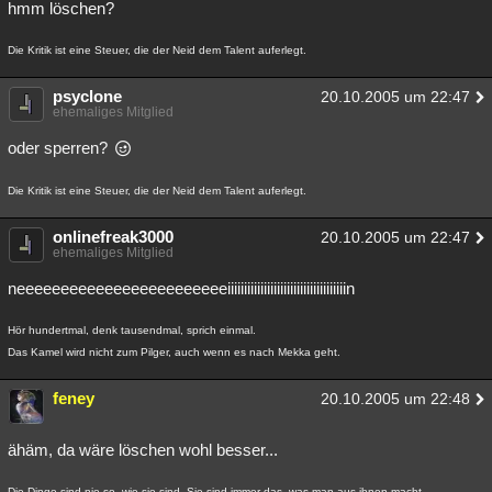
hmm löschen?
Die Kritik ist eine Steuer, die der Neid dem Talent auferlegt.
psyclone
20.10.2005 um 22:47
ehemaliges Mitglied
oder sperren?
Die Kritik ist eine Steuer, die der Neid dem Talent auferlegt.
onlinefreak3000
20.10.2005 um 22:47
ehemaliges Mitglied
neeeeeeeeeeeeeeeeeeeeeeeeiiiiiiiiiiiiiiiiiiiiiiiiiiiiiiiiiiiin
Hör hundertmal, denk tausendmal, sprich einmal.
Das Kamel wird nicht zum Pilger, auch wenn es nach Mekka geht.
feney
20.10.2005 um 22:48
ähäm, da wäre löschen wohl besser...
Die Dinge sind nie so, wie sie sind. Sie sind immer das, was man aus ihnen macht.