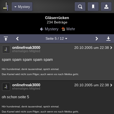
Mystery
Bereiche
Gläserrücken
234 Beiträge
Echtzeit
Diskussionen
Blogs
Videos
Statistiken
Mystery
Mehr
Chat
Wiki
Neuigkeiten
2
Seite
5
/ 12
meine Rubriken
onlinefreak3000
20.10.2005 um 22:38
Menschen
Wissenschaft
Politik
Mystery
Kriminalfälle
ehemaliges Mitglied
Spiritualität
Verschwörungen
Technologie
Ufologie
spam spam spam spam spam
Natur
Umfragen
Unterhaltung
Hör hundertmal, denk tausendmal, sprich einmal.
Das Kamel wird nicht zum Pilger, auch wenn es nach Mekka geht.
weitere Rubriken
Philosophie
Träume
Orte
Esoterik
Literatur
onlinefreak3000
20.10.2005 um 22:38
ehemaliges Mitglied
Astronomie
Helpdesk
Gruppen
Gaming
Filme
oh schon seite 5
Musik
Clash
Verbesserungen
Allmystery
English
Hör hundertmal, denk tausendmal, sprich einmal.
Übersichten
Das Kamel wird nicht zum Pilger, auch wenn es nach Mekka geht.