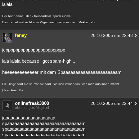
lalala
Hör hundertmal, denk tausendmal, sprich einmal.
Das Kamel wird nicht zum Pilger, auch wenn es nach Mekka geht.
feney
20.10.2005 um 22:43
jepppppppppppppppppppppppp
lala lalala because i got spam-high...
heeeeeeeeeeeeer mit dem Spaaaaaaaaaaaaaaaaaaaaaam
Die Dinge sind nie so, wie sie sind. Sie sind immer das, was man aus ihnen macht.
(Jean Anauilh)
onlinefreak3000
20.10.2005 um 22:44
ehemaliges Mitglied
jaaaaaaaaaaaaaaaaaaaaa
spaaaaaaaaaaaaaaaaaaaaaaaaaaaaaam
spaaaaaaaaaaaaaaaaaaaaaaaaaaaaaam
spaaaaaaaaaaaaaaaaaaaaaaaaaaaaaam