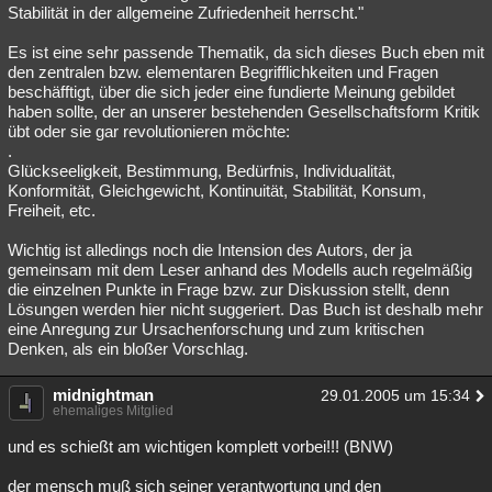
Stabilität in der allgemeine Zufriedenheit herrscht."
Es ist eine sehr passende Thematik, da sich dieses Buch eben mit
den zentralen bzw. elementaren Begrifflichkeiten und Fragen
beschäfftigt, über die sich jeder eine fundierte Meinung gebildet
haben sollte, der an unserer bestehenden Gesellschaftsform Kritik
übt oder sie gar revolutionieren möchte:
.
Glückseeligkeit, Bestimmung, Bedürfnis, Individualität,
Konformität, Gleichgewicht, Kontinuität, Stabilität, Konsum,
Freiheit, etc.
Wichtig ist alledings noch die Intension des Autors, der ja
gemeinsam mit dem Leser anhand des Modells auch regelmäßig
die einzelnen Punkte in Frage bzw. zur Diskussion stellt, denn
Lösungen werden hier nicht suggeriert. Das Buch ist deshalb mehr
eine Anregung zur Ursachenforschung und zum kritischen
Denken, als ein bloßer Vorschlag.
midnightman
29.01.2005 um 15:34
ehemaliges Mitglied
und es schießt am wichtigen komplett vorbei!!! (BNW)
der mensch muß sich seiner verantwortung und den