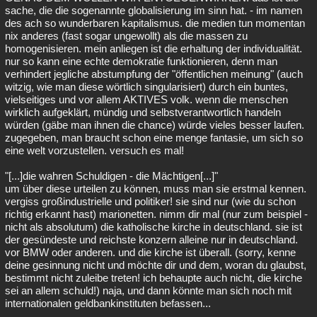
sache, die die sogenannte globalisierung im sinn hat. - im namen
des ach so wunderbaren kapitalismus. die medien tun momentan
nix anderes (fast sogar ungewollt) als die massen zu
homogenisieren. mein anliegen ist die erhaltung der individualität.
nur so kann eine echte demokratie funktionieren, denn man
verhindert jegliche abstumpfung der "öffentlichen meinung" (auch
witzig, wie man diese wörtlich singularisiert) durch ein buntes,
vielseitiges und vor allem AKTIVES volk. wenn die menschen
wirklich aufgeklärt, mündig und selbstverantwortlich handeln
würden (gäbe man ihnen die chance) würde vieles besser laufen.
zugegeben, man braucht schon eine menge fantasie, um sich so
eine welt vorzustellen. versuch es mal!
"[...]die wahren Schuldigen - die Mächtigen[...]"
um über diese urteilen zu können, muss man sie erstmal kennen.
vergiss großindustrielle und politiker! sie sind nur (wie du schon
richtig erkannt hast) marionetten. nimm dir mal (nur zum beispiel -
nicht als absolutum) die katholische kirche in deutschland. sie ist
der gesündeste und reichste konzern alleine nur in deutschland.
vor BMW oder anderen. und die kirche ist überall. (sorry, kenne
deine gesinnung nicht und möchte dir und dem, woran du glaubst,
bestimmt nicht zuleibe treten! ich behaupte auch nicht, die kirche
sei an allem schuld!) naja, und dann könnte man sich noch mit
internationalen geldbankinstituten befassen...