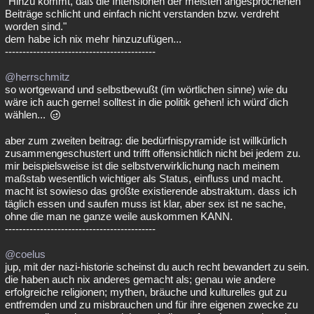
"Hinzu kommt, daß die Intensionen der meisten angesprochenen
Beiträge schlicht und einfach nicht verstanden bzw. verdreht
worden sind."
dem habe ich nix mehr hinzuzufügen...
-------------------------------------------
@herrschmitz
so wortgewand und selbstbewußt (im wörtlichen sinne) wie du
wäre ich auch gerne! solltest in die politik gehen! ich würd´dich
wählen...
aber zum zweiten beitrag: die bedürfnispyramide ist willkürlich
zusammengeschustert und trifft offensichtlich nicht bei jedem zu.
mir beispielsweise ist die selbstverwirklichung nach meinem
maßstab wesentlich wichtiger als Status, einfluss und macht.
macht ist sowieso das größte existierende abstraktum. dass ich
täglich essen und saufen muss ist klar, aber sex ist ne sache,
ohne die man ne ganze weile auskommen KANN.
-------------------------------------------
@coelus
jup, mit der nazi-historie scheinst du auch recht bewandert zu sein.
die haben auch nix anderes gemacht als; genau wie andere
erfolgreiche religionen; mythen, bräuche und kulturelles gut zu
entfremden und zu misbrauchen und für ihre eigenen zwecke zu