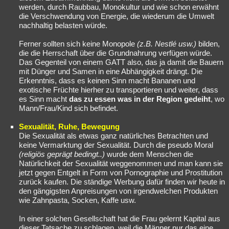
werden, durch Raubbau, Monokultur und wie schon erwähnt
die Verschwendung von Energie, die wiederum die Umwelt
nachhaltig belasten würde.
Ferner sollten sich keine Monopole
(z.B. Nestlé usw.)
bilden,
die die Herrschaft über die Grundnahrung verfügen würde.
Das Gegenteil von einem GATT also, das ja damit die Bauern
mit Dünger und Samen in eine Abhängigkeit drängt. Die
Erkenntnis, dass es keinen Sinn macht Bananen und
exotische Früchte hierher zu transportieren und weiter, dass
es Sinn macht
das zu essen was in der Region gedeiht
, wo
Mann/Frau/Kind sich befindet.
Sexualität, Ruhe, Bewegung
Die Sexualität als etwas ganz natürliches Betrachten und
keine Vermarktung der Sexualität. Durch die pseudo Moral
(religiös geprägt bedingt..)
wurde dem Menschen die
Natürlichkeit der Sexualität weggenommen und man kann sie
jetzt gegen Entgelt in Form von Pornographie und Prostitution
zurück kaufen. Die ständige Werbung dafür finden wir heute in
den gängigsten Anpreisungen von irgendwelchen Produkten
wie Zahnpasta, Socken, Kaffe usw.
In einer solchen Gesellschaft hat die Frau gelernt Kapital aus
dieser Tatsache zu schlagen, weil die Männer nur das eine