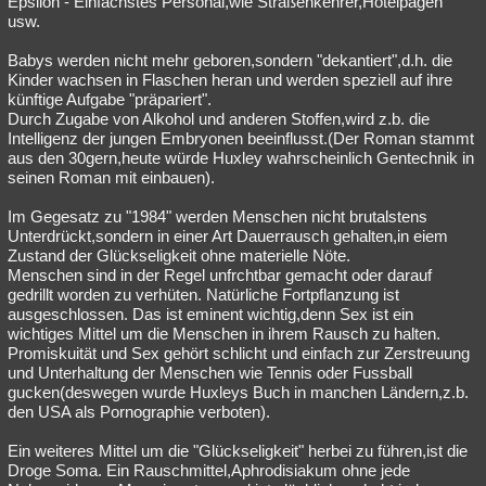
Epsilon - Einfachstes Personal,wie Straßenkehrer,Hotelpagen
usw.
Besucht
Teilgenommen
Alle
Neue
Geschlossen
Babys werden nicht mehr geboren,sondern "dekantiert",d.h. die
Lesenswert
Schlüsselwörter
Kinder wachsen in Flaschen heran und werden speziell auf ihre
künftige Aufgabe "präpariert".
Durch Zugabe von Alkohol und anderen Stoffen,wird z.b. die
Intelligenz der jungen Embryonen beeinflusst.(Der Roman stammt
aus den 30gern,heute würde Huxley wahrscheinlich Gentechnik in
seinen Roman mit einbauen).
Im Gegesatz zu "1984" werden Menschen nicht brutalstens
Unterdrückt,sondern in einer Art Dauerrausch gehalten,in eiem
Zustand der Glückseligkeit ohne materielle Nöte.
Menschen sind in der Regel unfrchtbar gemacht oder darauf
gedrillt worden zu verhüten. Natürliche Fortpflanzung ist
ausgeschlossen. Das ist eminent wichtig,denn Sex ist ein
wichtiges Mittel um die Menschen in ihrem Rausch zu halten.
Promiskuität und Sex gehört schlicht und einfach zur Zerstreuung
und Unterhaltung der Menschen wie Tennis oder Fussball
gucken(deswegen wurde Huxleys Buch in manchen Ländern,z.b.
den USA als Pornographie verboten).
Ein weiteres Mittel um die "Glückseligkeit" herbei zu führen,ist die
Droge Soma. Ein Rauschmittel,Aphrodisiakum ohne jede