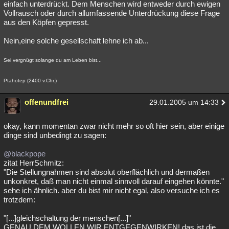
einfach unterdrückt. Dem Menschen wird entweder durch ewigen
Vollrausch oder durch allumfassende Unterdrückung diese Frage
aus den Köpfen gepresst.
Nein,eine solche gesellschaft lehne ich ab...
Sei vergnügt solange du am Leben bist...
Ptahotep (2400 v.Chr.)
offenundfrei
29.01.2005 um 14:33
okay, kann momentan zwar nicht mehr so oft hier sein, aber einige
dinge sind unbedingt zu sagen:
@blackpope
zitat HerrSchmitz:
"Die Stellungnahmen sind absolut oberflächlich und dermaßen
unkonkret, daß man nicht einmal sinnvoll darauf eingehen könnte."
sehe ich ähnlich. aber du bist mir nicht egal, also versuche ich es
trotzdem:
"[...]gleichschaltung der menschen[...]"
GENAU DEM WOLLEN WIR ENTGEGENWIRKEN! das ist die