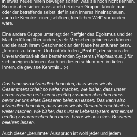
in etwas neues hinein bewegen sollten, was sie noch nicht kennen.
Bin mir aber sicher, dass auch bei dieser Gruppe, könnte man
oder der betreffende selbst, tief in sein inneres hineinschauen,
auch die Kenntnis einer „schönen, friedlichen Welt“ vorhanden
wäre.
Eine andere Gruppe unterliegt der Raffgier des Egoismus und der
Machterfüllung über andere, viele Menschen gebieten zu können
und sie nach ihrem Geschmack an der Nase herumführen bezw.
„formen“ zu können. Und natürlich den
„Profit“
, der sie aus der
Unveränderbarkeit des bestehenden Systems
(Kapitalismus..)
für
sich aneignen können. Auch bei diesen schlummert im tiefen
Innern, die gewisse Kenntnis…;-)
Das kann also letztendlich bedeuten, dass wenn wir als
Gesamtmenschheit so weiter machen, wie bisher, dass unser
Lebenssystem erst einmal gehörig zusammenbrechen muss,
bevor wir uns eines Besseren belehren lassen. Das kann also
letztendlich bedeuten, dass wenn wir als Gesamtmenschheit so
weiter machen, wie bisher, dass unser Lebenssystem erst einmal
gehörig zusammenbrechen muss, bevor wir uns eines Besseren
belehren lassen.
Auch dieser „berühmte“ Ausspruch ist wohl jeder und jedem