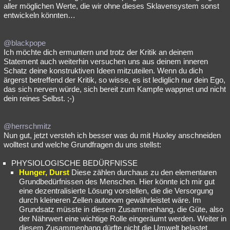
aller möglichen Werte, die wir ohne dieses Sklavensystem sonst
entwickeln könnten…
@blackpope
Ich möchte dich ermuntern und trotz der Kritik an deinem
Statement auch weiterhin versuchen uns aus deinem inneren
Schatz deine konstruktiven Ideen mitzuteilen. Wenn du dich
ärgerst betreffend der Kritik, so wisse, es ist lediglich nur dein Ego,
das sich nerven würde, sich bereit zum Kampfe wappnet und nicht
dein reines Selbst. ;-)
@herrschmitz
Nun gut, jetzt versteh ich besser was du mit Huxley anschneiden
wolltest und welche Grundfragen du uns stellst:
PHYSIOLOGISCHE BEDÜRFNISSE
Hunger, Durst
Diese zählen durchaus zu den elementaren
Grundbedürfnissen des Menschen. Hier könnte ich mir gut
eine dezentralisierte Lösung vorstellen, die die Versorgung
durch kleineren Zellen autonom gewährleistet wäre. Im
Grundsatz müsste in diesem Zusammenhang, die Güte, also
der Nährwert eine wichtige Rolle eingeräumt werden. Weiter in
diesem Zusammenhang dürfte nicht die Umwelt belastet