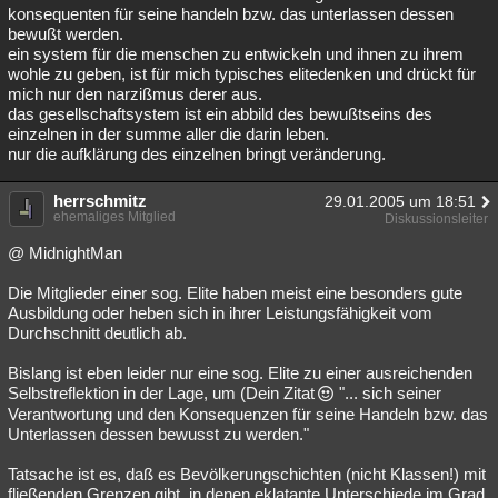
konsequenten für seine handeln bzw. das unterlassen dessen
bewußt werden.
ein system für die menschen zu entwickeln und ihnen zu ihrem
wohle zu geben, ist für mich typisches elitedenken und drückt für
mich nur den narzißmus derer aus.
das gesellschaftsystem ist ein abbild des bewußtseins des
einzelnen in der summe aller die darin leben.
nur die aufklärung des einzelnen bringt veränderung.
herrschmitz
29.01.2005 um 18:51
ehemaliges Mitglied
Diskussionsleiter
@ MidnightMan
Die Mitglieder einer sog. Elite haben meist eine besonders gute
Ausbildung oder heben sich in ihrer Leistungsfähigkeit vom
Durchschnitt deutlich ab.
Bislang ist eben leider nur eine sog. Elite zu einer ausreichenden
Selbstreflektion in der Lage, um (Dein Zitat
"... sich seiner
Verantwortung und den Konsequenzen für seine Handeln bzw. das
Unterlassen dessen bewusst zu werden."
Tatsache ist es, daß es Bevölkerungschichten (nicht Klassen!) mit
fließenden Grenzen gibt, in denen eklatante Unterschiede im Grad