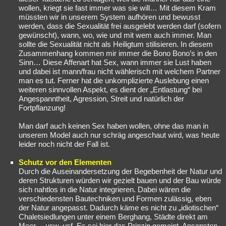
wollen, kriegt sie fast immer was sie will… Mit diesem Kram
müssten wir in unserem System aufhören und bewusst
werden, dass die Sexualität frei ausgelebt werden darf (sofern
gewünscht), wann, wo, wie und mit wem auch immer. Man
sollte die Sexualität nicht als Heiligtum stilisieren. In diesem
Zusammenhang kommen mir immer die Bono Bono’s in den
Sinn… Diese Affenart hat Sex, wann immer sie Lust haben
und dabei ist mann/frau nicht wählerisch mit welchem Partner
man es tut. Ferner hat die unkomplizierte Auslebung einen
weiteren sinnvollen Aspekt, es dient der „Entlastung“ bei
Angespanntheit, Agression, Streit und natürlich der
Fortpflanzung!
Man darf auch keinen Sex haben wollen, ohne das man in
unserem Model auch nur schräg angeschaut wird, was heute
leider noch nicht der Fall ist.
Schutz vor den Elementen
Durch die Auseinandersetzung der Begebenheit der Natur und
deren Strukturen würden wir gezielt bauen und der Bau würde
sich nahtlos in die Natur integrieren. Dabei wären die
verschiedensten Bautechniken und Formen zulässig, eben
der Natur angepasst. Dadurch käme es nicht zu „idiotischen“
Chaletsiedlungen unter einem Berghang, Städte direkt am
Meer… usw. usf. Es sei hier das Prinzip gemeint. Ansonsten