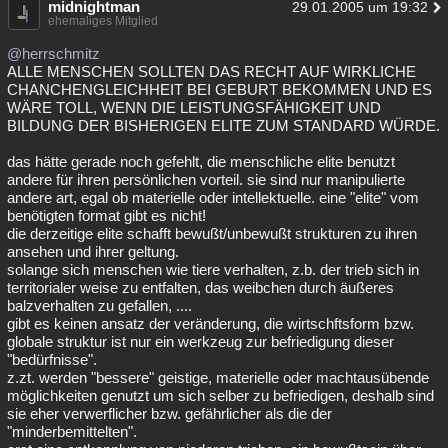
midnightman
29.01.2005 um 19:32
ehemaliges Mitglied
@herrschmitz
ALLE MENSCHEN SOLLTEN DAS RECHT AUF WIRKLICHE
CHANCHENGLEICHHEIT BEI GEBURT BEKOMMEN UND ES
WÄRE TOLL, WENN DIE LEISTUNGSFÄHIGKEIT UND
BILDUNG DER BISHERIGEN ELITE ZUM STANDARD WÜRDE.
das hätte gerade noch gefehlt, die menschliche elite benutzt
andere für ihren persönlichen vorteil. sie sind nur manipulierte
andere art, egal ob materielle oder intellektuelle. eine "elite" vom
benötigten format gibt es nicht!
die derzeitige elite schafft bewußt/unbewußt strukturen zu ihren
ansehen und ihrer geltung.
solange sich menschen wie tiere verhalten, z.b. der trieb sich in
territorialer weise zu entfalten, das weibchen durch äußeres
balzverhalten zu gefallen, ....
gibt es keinen ansatz der veränderung, die wirtschftsform bzw.
globale struktur ist nur ein werkzeug zur befriedigung dieser
"bedürfnisse".
z.zt. werden "bessere" geistige, materielle oder machtausübende
möglichkeiten genutzt um sich selber zu befriedigen, deshalb sind
sie eher verwerflicher bzw. gefährlicher als die der
"minderbemittelten".