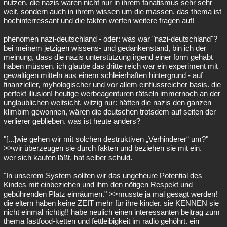
nutzen. die nazis waren nicht nur in ihrem fanatismus sehr sehr
weit, sondern auch in ihrem wissen um die massen. das thema ist
hochinterressant und die fakten werfen weitere fragen auf!
phenomen nazi-deutschland - oder: was war "nazi-deutschland"?
bei meinem jetzigen wissens- und gedankenstand, bin ich der
meinung, dass die nazis unterstützung irgend einer form gehabt
haben müssen. ich glaube das dritte reich war ein experiment mit
gewaltigen mitteln aus einem schleierhaften hintergrund - auf
finanzieller, myhologischer und vor allem einflussreicher basis. die
perfekt illusion! heutige werbeagenturen rätseln immernoch an der
unglaublichen weitsicht. witzig nur: hätten die nazis den ganzen
klimbim gewonnen, wären die deutschen trotsdem auf seiten der
verlierer geblieben. was ist heute anders?
"[...]wie gehen wir mit solchen destruktiven „Verhinderer“ um?"
>>wir überzeugen sie durch fakten und beziehen sie mit ein.
wer sich kaufen läßt, hat selber schuld.
"In unserem System sollten wir das ungeheure Potential des
Kindes mit einbeziehen und ihm den nötigen Respekt und
gebührenden Platz einräumen." >>musste ja mal gesagt werden!
die eltern haben keine ZEIT mehr für ihre kinder. sie KENNEN sie
nicht einmal richtig!! habe neulich einen interessanten beitrag zum
thema fastfood-ketten und fettleibigkeit im radio gehöhrt. ein