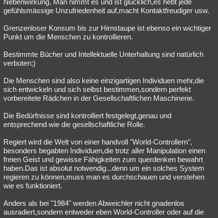
Nebenwirkung, Man nimmt es und ist glücklich,es hebt jede
gefühlsmässige Unzufriedenheit auf,macht Kontaktfreudiger usw.
Grenzenloser Konsum bis zur Hirnstaupe ist ebenso ein wichtiger
Punkt um die Menschen zu kontrollieren.
Bestimmte Bücher und Intellektuelle Unterhaltung sind natürlich
verboten;)
Die Menschen sind also keine einzigartigen Individuen mehr,die
sich entwickeln und sich selbst bestimmen,sondern perfekt
vorbereitete Rädchen in der Gesellschaftlichen Maschinerie.
Die Bedürfnisse sind kontrolliert festgelegt,genau und
entsprechend wie die gesellschaftliche Rolle.
Regiert wird die Welt von einer handvoll "World-Controllern",
besonders begabten Individuen,die trotz aller Manipulation einen
freien Geist und gewisse Fähigkeiten zum querdenken bewahrt
haben.Das ist absolut notwendig...denn um ein solches System
regieren zu können,muss man es durchschauen und verstehen
wie es funktioniert.
Anders als bei "1984" werden Abweichler nicht gnadenlos
ausradiert,sondern entweder eben World-Controller oder auf die