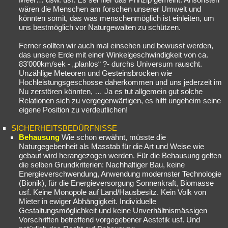
wären die Menschen am forschen unserer Umwelt und
könnten somit, das was menschenmöglich ist einleiten, um
uns bestmöglich vor Naturgewalten zu schützen.
Ferner sollten wir auch mal einsehen und bewusst werden,
das unsere Erde mit einer Winkelgeschwindigkeit von ca.
83’000km/sek - „planlos“ ?- durchs Universum rauscht.
Unzählige Meteoren und Gesteinsbrocken wie
Hochleistungsgeschosse daherkommen und uns jederzeit im
Nu zerstören könnten, … Ja es tut allgemein gut solche
Relationen sich zu vergegenwärtigen, es hilft ungeheim seine
eigene Position zu verdeutlichen!
SICHERHEITSBEDÜRFNISSE
Behausung
Wie schon erwähnt, müsste die
Naturgegebenheit als Masstab für die Art und Weise wie
gebaut wird herangezogen werden. Für die Behausung gelten
die selben Grundkriterien: Nachhaltiger Bau, keine
Energieverschwendung, Anwendung modernster Technologie
(Bionik), für die Energieversorgung Sonnenkraft, Biomasse
usf. Keine Monopole auf Land/Hausbesitz. Kein Volk von
Mieter in ewiger Abhängigkeit. Individuelle
Gestaltungsmöglichkeit und keine Unverhältnismässigen
Vorschriften betreffend vorgegebener Aestetik usf. Und