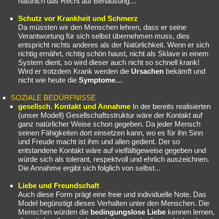
natürlich das Recht auf Behausung…
Schutz vor Krankheit und Schmerz
Da müssten wir den Menschen lehren, dass er seine
Verantwortung für sich selbst übernehmen muss, dies
entspricht nichts anderes als der Natürlichkeit. Wenn er sich
richtig ernährt, richtig schön haust, nicht als Sklave in einem
System dient, so wird dieser auch nicht so schnell krank!
Wird er trotzdem Krank werden die
Ursachen
bekämft und
nicht wie heute die
Symptome…
SOZIALE BEDÜRFNISSE
gesellsch. Kontakt und Annahme
In der bereits realisierten
(unser Modell) Gesellschaftsstruktur wäre der Kontakt auf
ganz natürlicher Weise schon gegeben. Da jeder Mensch
seinen Fähigkeiten dort einsetzen kann, wo es für ihn Sinn
und Freude macht ist ihm und allen gedient. Der so
entstandene Kontakt wäre auf vielfältigeweise gegeben und
würde sich als tolerant, respektvoll und ehrlich auszeichnen.
Die Annahme ergibt sich folglich von selbst...
Liebe und Freundschaft
Auch diese Form prägt eine freie und individuelle Note. Das
Model begünstigt dieses Verhalten unter den Menschen. Die
Menschen würden die
bedingungslose Liebe
kennen lernen,