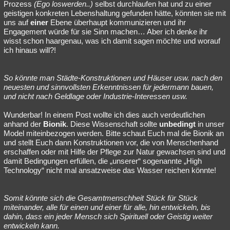
Prozess
(Ego loswerden..)
selbst durchlaufen hat und zu einer
geistigen konkreten Lebenshaltung gefunden hätte, könnten sie mit
uns auf
einer
Ebene überhaupt kommunizieren und ihr
Engagement würde für sie Sinn machen… Aber ich denke ihr
wisst schon haargenau, was ich damit sagen möchte und worauf
ich hinaus will?!
So könnte man Städte-Konstruktionen und Häuser usw. nach den
neuesten und sinnvollsten Erkenntnissen für jedermann bauen,
und nicht nach Geldlage oder Industrie-Interessen usw.
Wunderbar! In einem Post wollte ich dies auch verdeutlichen
anhand der
Bionik
. Diese Wissenschaft sollte
unbedingt
in unser
Model miteinbezogen werden. Bitte schaut Euch mal die Bionik an
und stellt Euch dann Konstruktionen vor, die von Menschenhand
erschaffen oder mit Hilfe der Pflege zur Natur gewachsen sind und
damit Bedingungen erfüllen, die „unserer“ sogenannte „High
Technology“ nicht mal ansatzweise das Wasser reichen könnte!
Somit könnte sich die Gesamtmenschheit Stück für Stück
miteinander, alle für einen und einer für alle, hin entwickeln, bis
dahin, dass ein jeder Mensch sich Spirituell oder Geistig weiter
entwickeln kann.