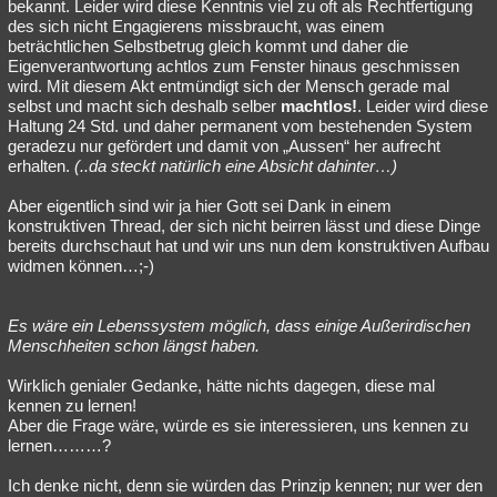
bekannt. Leider wird diese Kenntnis viel zu oft als Rechtfertigung
des sich nicht Engagierens missbraucht, was einem
beträchtlichen Selbstbetrug gleich kommt und daher die
Eigenverantwortung achtlos zum Fenster hinaus geschmissen
wird. Mit diesem Akt entmündigt sich der Mensch gerade mal
selbst und macht sich deshalb selber
machtlos!
. Leider wird diese
Haltung 24 Std. und daher permanent vom bestehenden System
geradezu nur gefördert und damit von „Aussen“ her aufrecht
erhalten.
(..da steckt natürlich eine Absicht dahinter…)
Aber eigentlich sind wir ja hier Gott sei Dank in einem
konstruktiven Thread, der sich nicht beirren lässt und diese Dinge
bereits durchschaut hat und wir uns nun dem konstruktiven Aufbau
widmen können…;-)
Es wäre ein Lebenssystem möglich, dass einige Außerirdischen
Menschheiten schon längst haben.
Wirklich genialer Gedanke, hätte nichts dagegen, diese mal
kennen zu lernen!
Aber die Frage wäre, würde es sie interessieren, uns kennen zu
lernen………?
Ich denke nicht, denn sie würden das Prinzip kennen; nur wer den