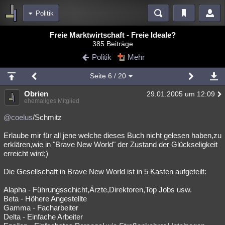
Politik
Bereiche
Freie Marktwirtschaft - Freie Ideale?
385 Beiträge
Echtzeit
Diskussionen
Blogs
Videos
Statistiken
Politik
Mehr
Chat
Wiki
Neuigkeiten
Seite
6
/ 20
meine Rubriken
Obrien
29.01.2005 um 12:09
Menschen
Wissenschaft
Politik
Mystery
Kriminalfälle
ehemaliges Mitglied
Spiritualität
Verschwörungen
Technologie
Ufologie
@coelus
/Schmitz
Erlaube mir für all jene welche dieses Buch nicht gelesen haben,zu
Natur
Umfragen
Unterhaltung
erklären,wie in "Brave New World" der Zustand der Glückseligkeit
weitere Rubriken
erreicht wird;)
Philosophie
Träume
Orte
Esoterik
Literatur
Die Gesellschaft in Brave New World ist in 5 Kasten aufgeteilt:
Astronomie
Helpdesk
Gruppen
Gaming
Filme
Alapha - Führungsschicht,Ärzte,Direktoren,Top Jobs usw.
Beta - Höhere Angestellte
Musik
Clash
Verbesserungen
Allmystery
English
Gamma - Facharbeiter
Delta - Einfache Arbeiter
Übersichten