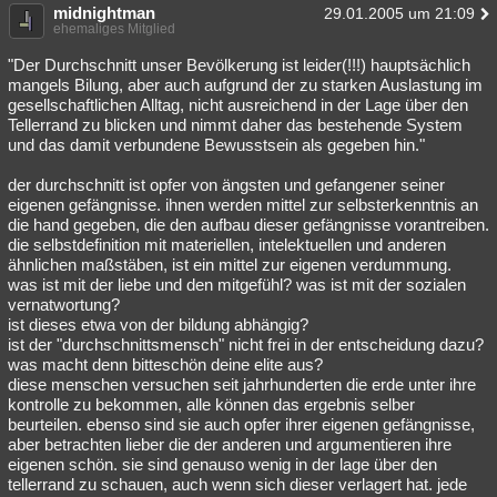
midnightman
29.01.2005 um 21:09
ehemaliges Mitglied
"Der Durchschnitt unser Bevölkerung ist leider(!!!) hauptsächlich
mangels Bilung, aber auch aufgrund der zu starken Auslastung im
gesellschaftlichen Alltag, nicht ausreichend in der Lage über den
Tellerrand zu blicken und nimmt daher das bestehende System
und das damit verbundene Bewusstsein als gegeben hin."
der durchschnitt ist opfer von ängsten und gefangener seiner
eigenen gefängnisse. ihnen werden mittel zur selbsterkenntnis an
die hand gegeben, die den aufbau dieser gefängnisse vorantreiben.
die selbstdefinition mit materiellen, intelektuellen und anderen
ähnlichen maßstäben, ist ein mittel zur eigenen verdummung.
was ist mit der liebe und den mitgefühl? was ist mit der sozialen
vernatwortung?
ist dieses etwa von der bildung abhängig?
ist der "durchschnittsmensch" nicht frei in der entscheidung dazu?
was macht denn bitteschön deine elite aus?
diese menschen versuchen seit jahrhunderten die erde unter ihre
kontrolle zu bekommen, alle können das ergebnis selber
beurteilen. ebenso sind sie auch opfer ihrer eigenen gefängnisse,
aber betrachten lieber die der anderen und argumentieren ihre
eigenen schön. sie sind genauso wenig in der lage über den
tellerrand zu schauen, auch wenn sich dieser verlagert hat. jede