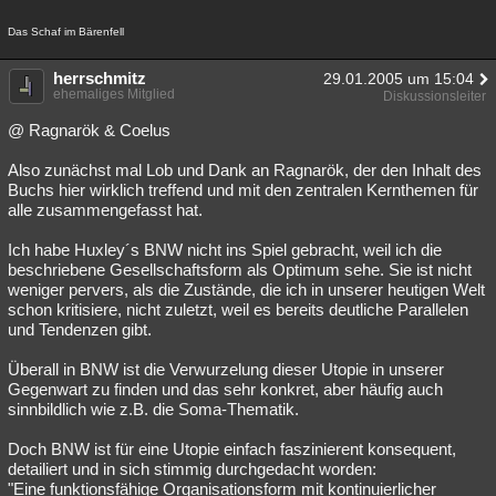
Das Schaf im Bärenfell
herrschmitz
29.01.2005 um 15:04
ehemaliges Mitglied
Diskussionsleiter
@ Ragnarök & Coelus
Also zunächst mal Lob und Dank an Ragnarök, der den Inhalt des
Buchs hier wirklich treffend und mit den zentralen Kernthemen für
alle zusammengefasst hat.
Ich habe Huxley´s BNW nicht ins Spiel gebracht, weil ich die
beschriebene Gesellschaftsform als Optimum sehe. Sie ist nicht
weniger pervers, als die Zustände, die ich in unserer heutigen Welt
schon kritisiere, nicht zuletzt, weil es bereits deutliche Parallelen
und Tendenzen gibt.
Überall in BNW ist die Verwurzelung dieser Utopie in unserer
Gegenwart zu finden und das sehr konkret, aber häufig auch
sinnbildlich wie z.B. die Soma-Thematik.
Doch BNW ist für eine Utopie einfach faszinierent konsequent,
detailiert und in sich stimmig durchgedacht worden:
"Eine funktionsfähige Organisationsform mit kontinuierlicher