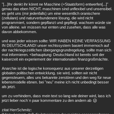
"[...]Ihr denkt ihr könnt ne Maschine (=Staatsform) entwerfen[...]"
genau das eben NICHT. maschinen sind unflexibel und unsensibel.
es geht uns (mir jedenfalls) um eine wesentlich oranischere
(zellulare) und naturverbundenere lösung. die wird nicht
programmiert, sondern gepflanzt und gepflegt. wachsen würde sie
von alleine. wir müssen nur ernten und zusehen, dass alle was
davon abbekommen.
und was jeder wissen sollte: WIR HABEN KEINE VERFASSUNG
IN DEUTSCHLAND! unser rechtssystem basiert immernoch auf
der nachkriegszeitlichen übergangsgrundregelung. sollte man sich
mal informieren. <behauptung: Deutschland ist bereits seit der
kaiserzeit ein experiement der internationalen finanzgroßmächte.
Anarchie ist die logische konsequenz aus unserer derzeitigen
globalen politischen entwicklung. sie wird, sollten wir nicht
gegensteuern, alles uns bekannte zerstören und den weg für neue
lebensmodelle ebnen. bei "neu" meine ich nicht unbedingt besser
als jetzt.
um zu verhindern, dass mein text so lang wie deiner wird, lass ich
jetzt lieber noch´n paar kommentare zu den andern ab
zitat HerrSchmitz: