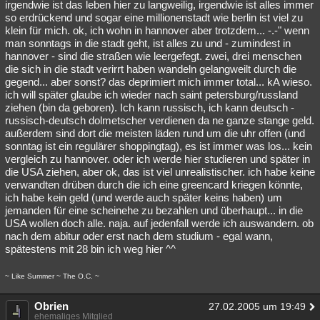
irgendwie ist das leben hier zu langweilig, irgendwie ist alles immer
so erdrückend und sogar eine millionenstadt wie berlin ist viel zu
klein für mich. ok, ich wohn in hannover aber trotzdem... -.-" wenn
man sonntags in die stadt geht, ist alles zu und - zumindest in
hannover - sind die straßen wie leergefegt. zwei, drei menschen
die sich in die stadt verirrt haben wandeln gelangweilt durch die
gegend... aber sonst? das deprimiert mich immer total... kA wieso.
ich will später glaube ich wieder nach saint petersburg/russland
ziehen (bin da geboren). Ich kann russisch, ich kann deutsch -
russisch-deutsch dolmetscher verdienen da ne ganze stange geld.
außerdem sind dort die meisten läden rund um die uhr offen (und
sonntag ist ein regulärer shoppingtag), es ist immer was los... kein
vergleich zu hannover. oder ich werde hier studieren und später in
die USA ziehen, aber ok, das ist viel unrealistischer. ich habe keine
verwandten drüben durch die ich eine greencard kriegen könnte,
ich habe kein geld (und werde auch später keins haben) um
jemanden für eine scheinehe zu bezahlen und überhaupt... in die
USA wollen doch alle. naja. auf jedenfall werde ich auswandern. ob
nach dem abitur oder erst nach dem studium - egal wann,
spätestens mit 28 bin ich weg hier ^^
~ Like Summer ~ The O.C. ~
Obrien
27.02.2005 um 19:49
ehemaliges Mitglied