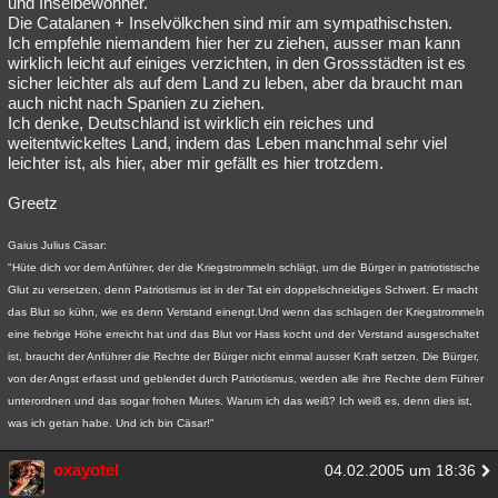
und Inselbewohner.
Die Catalanen + Inselvölkchen sind mir am sympathischsten.
Besucht
Teilgenommen
Alle
Neue
Geschlossen
Ich empfehle niemandem hier her zu ziehen, ausser man kann
wirklich leicht auf einiges verzichten, in den Grossstädten ist es
Lesenswert
Schlüsselwörter
sicher leichter als auf dem Land zu leben, aber da braucht man
auch nicht nach Spanien zu ziehen.
Ich denke, Deutschland ist wirklich ein reiches und
weitentwickeltes Land, indem das Leben manchmal sehr viel
leichter ist, als hier, aber mir gefällt es hier trotzdem.
Greetz
Gaius Julius Cäsar:
"Hüte dich vor dem Anführer, der die Kriegstrommeln schlägt, um die Bürger in patriotistische
Glut zu versetzen, denn Patriotismus ist in der Tat ein doppelschneidiges Schwert. Er macht
das Blut so kühn, wie es denn Verstand einengt.Und wenn das schlagen der Kriegstrommeln
eine fiebrige Höhe erreicht hat und das Blut vor Hass kocht und der Verstand ausgeschaltet
ist, braucht der Anführer die Rechte der Bürger nicht einmal ausser Kraft setzen. Die Bürger,
von der Angst erfasst und geblendet durch Patriotismus, werden alle ihre Rechte dem Führer
unterordnen und das sogar frohen Mutes. Warum ich das weiß? Ich weiß es, denn dies ist,
was ich getan habe. Und ich bin Cäsar!"
oxayotel
04.02.2005 um 18:36