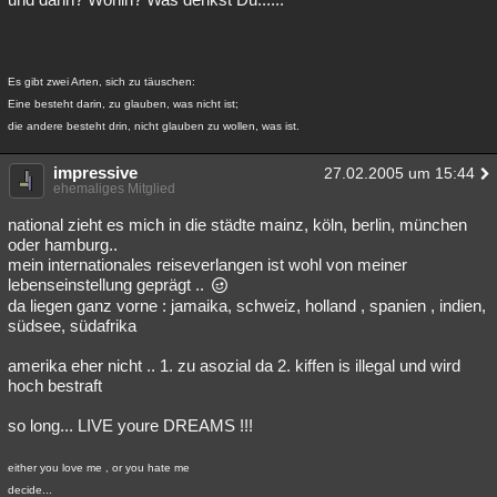
Es gibt zwei Arten, sich zu täuschen:
Eine besteht darin, zu glauben, was nicht ist;
die andere besteht drin, nicht glauben zu wollen, was ist.
impressive
27.02.2005 um 15:44
ehemaliges Mitglied
national zieht es mich in die städte mainz, köln, berlin, münchen
oder hamburg..
mein internationales reiseverlangen ist wohl von meiner
lebenseinstellung geprägt ..
da liegen ganz vorne : jamaika, schweiz, holland , spanien , indien,
südsee, südafrika
amerika eher nicht .. 1. zu asozial da 2. kiffen is illegal und wird
hoch bestraft
so long... LIVE youre DREAMS !!!
either you love me , or you hate me
decide...