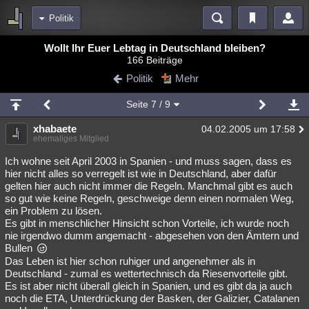
Politik
Bereiche
Wollt Ihr Euer Lebtag in Deutschland bleiben?
166 Beiträge
Echtzeit
Diskussionen
Blogs
Videos
Statistiken
Politik
Mehr
Chat
Wiki
Neuigkeiten
2
Seite
7
/ 9
meine Rubriken
xhabaete
04.02.2005 um 17:58
Menschen
Wissenschaft
Politik
Mystery
Kriminalfälle
ehemaliges Mitglied
Spiritualität
Verschwörungen
Technologie
Ufologie
Ich wohne seit April 2003 in Spanien - und muss sagen, dass es
hier nicht alles so verregelt ist wie in Deutschland, aber dafür
gelten hier auch nicht immer die Regeln. Manchmal gibt es auch
Natur
Umfragen
Unterhaltung
so gut wie keine Regeln, geschweige denn einen normalen Weg,
weitere Rubriken
ein Problem zu lösen.
Es gibt in menschlicher Hinsicht schon Vorteile, ich wurde noch
Philosophie
Träume
Orte
Esoterik
Literatur
nie irgendwo dumm angemacht - abgesehen von den Ämtern und
Bullen
Astronomie
Helpdesk
Gruppen
Gaming
Filme
Das Leben ist hier schon ruhiger und angenehmer als in
Deutschland - zumal es wettertechnisch da Riesenvorteile gibt.
Musik
Clash
Verbesserungen
Allmystery
English
Es ist aber nicht überall gleich in Spanien, und es gibt da ja auch
noch die ETA, Unterdrückung der Basken, der Galizier, Catalanen
Übersichten