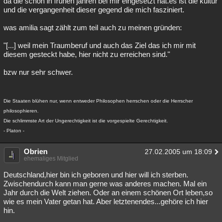
da die schon in frühen jahren bei mir eingesetzt hat.es ist die kultur
und die vergangenheit dieser gegend die mich fasziniert.
was amilia sagt zählt zum teil auch zu meinen gründen:
"[...] weil mein Traumberuf und auch das Ziel das ich mir mit
diesem gesteckt habe, hier nicht zu erreichen sind."
bzw nur sehr schwer.
Die Staaten blühen nur, wenn entweder Philosophen herrschen oder die Herrscher
philosophieren.
Die schlimmste Art der Ungerechtigkeit ist die vorgespielte Gerechtigkeit.
- Platon -
Obrien
27.02.2005 um 18:09
ehemaliges Mitglied
Deutschland,hier bin ich geboren und hier will ich sterben.
Zwischendurch kann man gerne was anderes machen. Mal ein
Jahr durch die Welt ziehen. Oder an einem schönen Ort leben,so
wie es mein Vater getan hat. Aber letztenendes...gehöre ich hier
hin.