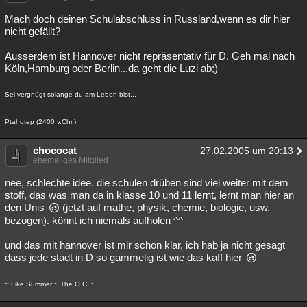
Mach doch deinen Schulabschluss in Russland,wenn es dir hier
nicht gefällt?
Ausserdem ist Hannover nicht repräsentativ für D. Geh mal nach
Köln,Hamburg oder Berlin...da geht die Luzi ab;)
Sei vergnügt solange du am Leben bist...
Ptahotep (2400 v.Chr.)
chococat
27.02.2005 um 20:13
ehemaliges Mitglied
nee, schlechte idee. die schulen drüben sind viel weiter mit dem
stoff, das was man da in klasse 10 und 11 lernt, lernt man hier an
den Unis
(jetzt auf mathe, physik, chemie, biologie, usw.
bezogen). könnt ich niemals aufholen ^^
und das mit hannover ist mir schon klar, ich hab ja nicht gesagt
dass jede stadt in D so gammelig ist wie das kaff hier
~ Like Summer ~ The O.C. ~