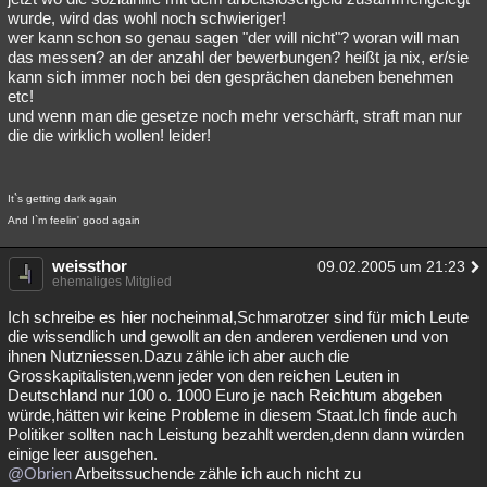
wurde, wird das wohl noch schwieriger!
wer kann schon so genau sagen "der will nicht"? woran will man
das messen? an der anzahl der bewerbungen? heißt ja nix, er/sie
kann sich immer noch bei den gesprächen daneben benehmen
etc!
und wenn man die gesetze noch mehr verschärft, straft man nur
die die wirklich wollen! leider!
It`s getting dark again
And I`m feelin' good again
weissthor
09.02.2005 um 21:23
ehemaliges Mitglied
Ich schreibe es hier nocheinmal,Schmarotzer sind für mich Leute
die wissendlich und gewollt an den anderen verdienen und von
ihnen Nutzniessen.Dazu zähle ich aber auch die
Grosskapitalisten,wenn jeder von den reichen Leuten in
Deutschland nur 100 o. 1000 Euro je nach Reichtum abgeben
würde,hätten wir keine Probleme in diesem Staat.Ich finde auch
Politiker sollten nach Leistung bezahlt werden,denn dann würden
einige leer ausgehen.
@Obrien
Arbeitssuchende zähle ich auch nicht zu