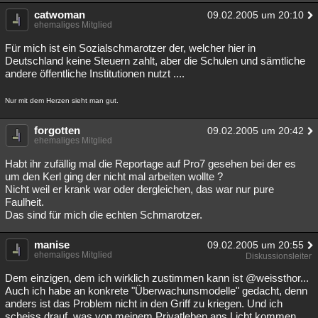
catwoman
09.02.2005 um 20:10
ehemaliges Mitglied
Für mich ist ein Sozialschmarotzer der, welcher hier in
Deutschland keine Steuern zahlt, aber die Schulen und sämtliche
andere öffentliche Institutionen nutzt ....
Nur mit dem Herzen sieht man gut.
forgotten
09.02.2005 um 20:42
ehemaliges Mitglied
Habt ihr zufällig mal die Reportage auf Pro7 gesehen bei der es
um den Kerl ging der nicht mal arbeiten wollte ?
Nicht weil er krank war oder dergleichen, das war nur pure
Faulheit.
Das sind für mich die echten Schmarotzer.
manise
09.02.2005 um 20:55
ehemaliges Mitglied
Diskussionsleiter
Dem einzigen, dem ich wirklich zustimmen kann ist @weissthor...
Auch ich habe an konkrete "Überwachunsmodelle" gedacht, denn
anders ist das Problem nicht in den Griff zu kriegen. Und ich
scheiss drauf, was von meinem Privatleben ans Licht kommen