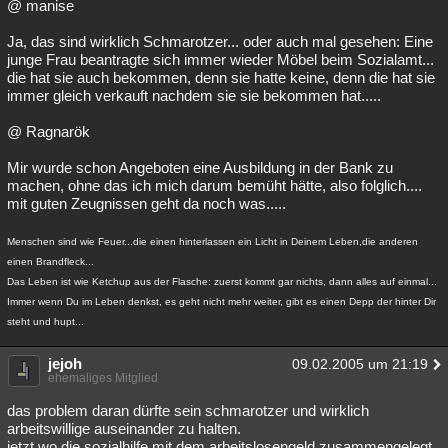
@ manise
Ja, das sind wirklich Schmarotzer... oder auch mal gesehen: Eine
junge Frau beantragte sich immer wieder Möbel beim Sozialamt...
die hat sie auch bekommen, denn sie hatte keine, denn die hat sie
immer gleich verkauft nachdem sie sie bekommen hat.....
@ Ragnarök
Mir wurde schon Angeboten eine Ausbildung in der Bank zu
machen, ohne das ich mich darum bemüht hätte, also folglich....
mit guten Zeugnissen geht da noch was.....
Menschen sind wie Feuer...die einen hinterlassen ein Licht in Deinem Leben,die anderen
einen Brandfleck...
Das Leben ist wie Ketchup aus der Flasche: zuerst kommt gar nichts, dann alles auf einmal...
Immer wenn Du im Leben denkst, es geht nicht mehr weiter, gibt es einen Depp der hinter Dir
steht und hupt...
jejoh
09.02.2005 um 21:19
ehemaliges Mitglied
das problem daran dürfte sein schmarotzer und wirklich
arbeitswillige auseinander zu halten.
jetzt wo die sozialhilfe mit dem arbeitslosengeld zusammengelegt