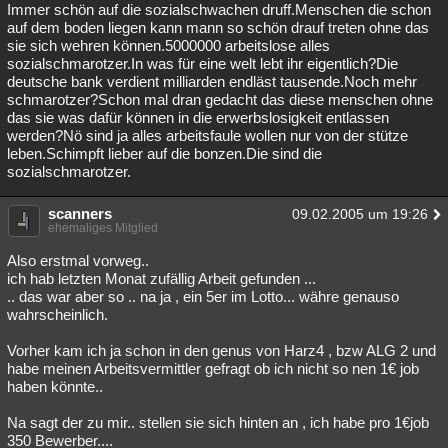
Immer schön auf die sozialschwachen druff.Menschen die schon
auf dem boden liegen kann mann so schön drauf treten ohne das
sie sich wehren können.5000000 arbeitslose alles
sozialschmarotzer.In was für eine welt lebt ihr eigentlich?Die
deutsche bank verdient milliarden endläst tausende.Noch mehr
schmarotzer?Schon mal dran gedacht das diese menschen ohne
das sie was dafür können in die erwerbslosigkeit entlassen
werden?Nö sind ja alles arbeitsfaule wollen nur von der stütze
leben.Schimpft lieber auf die bonzen.Die sind die
sozialschmarotzer.
scanners
09.02.2005 um 19:26
ehemaliges Mitglied
Also erstmal vorweg..
ich hab letzten Monat zufällig Arbeit gefunden ...
.. das war aber so .. na ja , ein 5er im Lotto... währe genauso
wahrscheinlich.
Vorher kam ich ja schon in den genus von Harz4 , bzw ALG 2 und
habe meinen Arbeitsvermittler gefragt ob ich nicht so nen 1€ job
haben könnte..
Na sagt der zu mir.. stellen sie sich hinten an , ich habe pro 1€job
350 Bewerber....