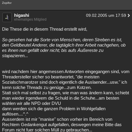
Zopifor
higashi
09.02.2005 um 17:59
ehemaliges Mitglied
Die These die in diesem Thread erstellt wird,
So gesehen hat die Sorte von Menschen, deren Streben es ist,
den Geldbeutel Anderer, die tagtäglich ihrer Arbeit nachgehen, ob
es ihnen nun gefällt oder nicht; bis aufs Äußereste zu
stapazieren...
wird nachdem hier angemessen Antworten eingegangen sind, vom
Threadersteller sicher so beantwortet, "die meisten
Sozialschmarotzer sind doch eigentlich die Auslaender...usw." ich
kenn solche Threads zu genüge...zum Kotzen.
Statt sich mal selbst zu fragen, wie man was ändern kann, schiebt
man wieder irgendwem die Schuld in die Schuhe...am besten
wählen wir alle NPD oder DVU
dann werden sich die ganzen Problem in Wohlgefallen
auflösen....^.^
Ausserdem ist mir "manise" schon vorher im Bereich von
Rechtem Gedankengut aufgefallen, deswegen meine Bitte das
Forum nicht fuer solchen Müll zu gebrauchen...