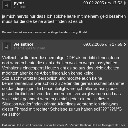
pyotr
09.02.2005 um 17:52
Besucht
Teilgenommen
Alle
Neue
Geschlossen
versteckt
ja mich nervts nur dass ich solche leute mit meinem geld bezahlen
Lesenswert
Schlüsselwörter
muss für die die keine arbeit finden ist es ok.
Die wahrheit ist wie ein messer ohne klinge bei dem der griff fehlt.
weissthor
09.02.2005 um 17:55
ehemaliges Mitglied
Vielleicht sollte hier die ehemalige DDR als Vorbild dienen,denn
dort wurden Leute die nicht arbeiten wollten wegen assyhaften
Verhaltens eingesperrt.Heute sieht es so aus das viele arbeiten
möchten,aber keine Arbeit finden.Ich kenne keine
Sozialschmarotzer persönlich und möchte auch keine
kennenlernen.Es war schon zu Zeiten der germanischen Stämme
so,das diejenigen die benachteiligt waren,ob altersmässig oder
gesundheitlich ect.von den anderen mitversorgt wurden und das
sollte nicht geändert werden,da sich jeder einmal in dieser
Situation wiederfinden könnte.Allerdings verstehe ich nicht,was
dieser Thread mit rechter Scheisse zu tun haben soll??????MfG
weissthor
Golumbor He Siquim Forenem Dusbar Xalimvor Pur Zucum Hastipor De Los Memgum Ha Oler