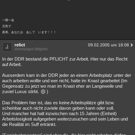
一期一会
元気で
真美、あなたお あして います！！！
relict
09.02.2005 um 18:08
ehemaliges Mitglied
In der DDR bestand die PFLICHT zur Arbeit. Hier nur das Recht
auf Arbeit.
Ausserdem kam in der DDR jeder an einem Arbeitsplatz unter der
auch arbeiten wollte und wer nicht, hatte im Knast gearbeitet (Im
Gegensatz zu jetzt wo man im Knast eher an Langeweile und
zuviel Luxus stirbt.
)
Das Problem hier ist, das es keine Arbeitsplätze gibt bzw.
scheinbar auch nicht zuviele davon geben kann oder soll.
Und mancher hat halt inzwischen nach 15 Jahren (Einheit)
Arbeitslosigkeit aufgegeben weiterzusuchen und sein Leben und
die Realität im Suff ertränkt.