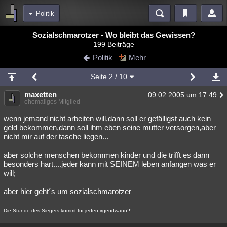
Politik
Bereiche
Sozialschmarotzer - Wo bleibt das Gewissen?
199 Beiträge
Echtzeit
Diskussionen
Blogs
Videos
Statistiken
Politik
Mehr
Chat
Wiki
Neuigkeiten
Seite
2
/ 10
meine Rubriken
maxetten
09.02.2005 um 17:49
Menschen
Wissenschaft
Politik
Mystery
Kriminalfälle
ehemaliges Mitglied
Spiritualität
Verschwörungen
Technologie
Ufologie
wenn jemand nicht arbeiten will,dann soll er gefälligst auch kein
geld bekommen,dann soll ihm eben seine mutter versorgen,aber
nicht mir auf der tasche liegen...
Natur
Umfragen
Unterhaltung
weitere Rubriken
aber solche menschen bekommen kinder und die trifft es dann
besonders hart....jeder kann mit SEINEM leben anfangen was er
Philosophie
Träume
Orte
Esoterik
Literatur
will;
Astronomie
Helpdesk
Gruppen
Gaming
Filme
aber hier geht´s um sozialschmarotzer
Musik
Clash
Verbesserungen
Allmystery
English
Die Stunde des Siegers kommt für jeden irgendwann!!!
Übersichten