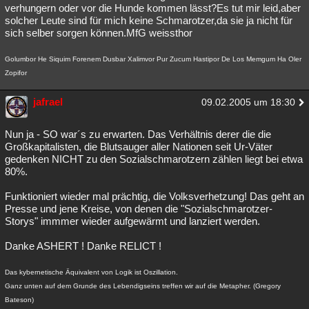
verhungern oder vor die Hunde kommen lässt?Es tut mir leid,aber
solcher Leute sind für mich keine Schmarotzer,da sie ja nicht für
sich selber sorgen können.MfG weissthor
Golumbor He Siquim Forenem Dusbar Xalimvor Pur Zucum Hastipor De Los Memgum Ha Oler
Zopifor
jafrael
09.02.2005 um 18:30
Nun ja - SO war´s zu erwarten. Das Verhältnis derer die die
Großkapitalisten, die Blutsauger aller Nationen seit Ur-Väter
gedenken NICHT zu den Sozialschmarotzern zählen liegt bei etwa
80%.
Funktioniert wieder mal prächtig, die Volksverhetzung! Das geht an
Presse und jene Kreise, von denen die "Sozialschmarotzer-
Storys" immmer wieder aufgewärmt und lanziert werden.
Danke ASHERT ! Danke RELICT !
Das kybernetische Äquivalent von Logik ist Oszillation.
Ganz unten auf dem Grunde des Lebendigseins treffen wir auf die Metapher. (Gregory
Bateson)