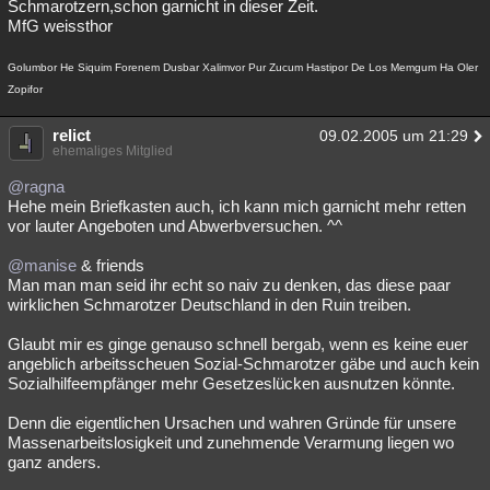
Schmarotzern,schon garnicht in dieser Zeit.
MfG weissthor
Golumbor He Siquim Forenem Dusbar Xalimvor Pur Zucum Hastipor De Los Memgum Ha Oler
Zopifor
relict
09.02.2005 um 21:29
ehemaliges Mitglied
@ragna
Hehe mein Briefkasten auch, ich kann mich garnicht mehr retten
vor lauter Angeboten und Abwerbversuchen. ^^
@manise
& friends
Man man man seid ihr echt so naiv zu denken, das diese paar
wirklichen Schmarotzer Deutschland in den Ruin treiben.
Glaubt mir es ginge genauso schnell bergab, wenn es keine euer
angeblich arbeitsscheuen Sozial-Schmarotzer gäbe und auch kein
Sozialhilfeempfänger mehr Gesetzeslücken ausnutzen könnte.
Denn die eigentlichen Ursachen und wahren Gründe für unsere
Massenarbeitslosigkeit und zunehmende Verarmung liegen wo
ganz anders.