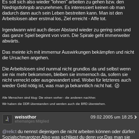
Es soll sich also wieder "lohnen" arbeiten zu gehen bzw. den
Niedrigstlohnjob anzunehmen. Es interessiert keinen ob man
dadurch dann auch sein Leben bestreiten kann. Man ist den
Arbeitslosen aber erstmal los, Ziel erreicht - Affe tot.
Irgendwann wird auch dieser Abstand wieder zu gering sein und
das ganze Spiel beginnt von vorn. Die Spirale geht immerweiter
abwärts.
Das meinte ich mit immernur Auswirkungen bekämpfen und nicht
die Ursachen angehen.
Die Arbeitslosen sind nunmal nicht grundlos da und selbst wenn
sie nix mehr bekommen, bleiben sie immernoch da, sofern sie
nicht verreckt oder ausgewandert sind. Wobei für letzteres auch
wieder Geld nötig ist, was man ja bekanntlich nicht hat.
Alle Menschen sind klug: Die einen vorher - die anderen nachher.
Wir haben die DDR überstanden und werden auch die BRD überstehen.
weissthor
09.02.2005 um 18:25
ehemaliges Mitglied
@relict
du nennst diejenigen die nicht arbeiten können oder dürfen
Sozialschmarotzer.Also was schlägst du denn vor.Das man sie