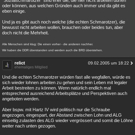
"Sozialschmarotzer" sind eher die, die hier nicht arbeiten dürfen
oder können, aus welchen Gründen auch immer und da gibt es
eben einige.
Und ja es gibt auch noch welche (die echten Schmarotzer), die
bewusst nicht arbeiten wollen, brauchen oder beides tun, aber
doch nicht die Mehrheit.
Alle Menschen sind klug: Die einen vorher - die anderen nachher.
Wir haben die DDR überstanden und werden auch die BRD überstehen.
relict
09.02.2005 um 18:22
ehemaliges Mitglied
Und die echten Schmarotzer würden fast alle wegfallen, würde es
sich wieder lohnen arbeiten zu gehen und sein Leben mit legaler
Arbeit bestreiten zu können. Wenn natürlich endlich mal
entsprechend ausreichend Arbeitsplätze und Perspektiven auch
angeboten werden.
Aber bspw. mit Hartz IV wird politisch nur die Schraube
angezogen, eingespart, der Abstand zwischen Lohn und ALG
einseitig zulasten des ALG wieder vergrössert und somit die Löhne
weiter nach unten gezogen.