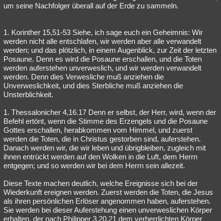
um seine Nachfolger überall auf der Erde zu sammeln.
1. Korinther 15,51-53 Siehe, ich sage euch ein Geheimnis: Wir
werden nicht alle entschlafen, wir werden aber alle verwandelt
werden; und das plötzlich, in einem Augenblick, zur Zeit der letzten
Posaune. Denn es wird die Posaune erschallen, und die Toten
werden auferstehen unverweslich, und wir werden verwandelt
werden. Denn dies Verwesliche muß anziehen die
Unverweslichkeit, und dies Sterbliche muß anziehen die
Unsterblichkeit.
1. Thessalonicher 4,16.17 Denn er selbst, der Herr, wird, wenn der
Befehl ertönt, wenn die Stimme des Erzengels und die Posaune
Gottes erschallen, herabkommen vom Himmel, und zuerst
werden die Toten, die in Christus gestorben sind, auferstehen.
Danach werden wir, die wir leben und übrigbleiben, zugleich mit
ihnen entrückt werden auf den Wolken in die Luft, dem Herrn
entgegen; und so werden wir bei dem Herrn sein allezeit.
Diese Texte machen deutlich, welche Ereignisse sich bei der
Wiederkunft ereignen werden. Zuerst werden die Toten, die Jesus
als ihren persönlichen Erlöser angenommen haben, auferstehen.
Sie werden bei dieser Auferstehung einen unverweslichen Körper
erhalten, der nach Philipper 3,20.21 dem verherrlichten Körper