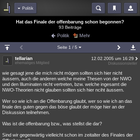
Politik
Bereiche
Hat das Finale der offenbarung schon begonnen?
93 Beiträge
Echtzeit
Diskussionen
Blogs
Videos
Statistiken
Politik
Mehr
Chat
Wiki
Neuigkeiten
2
Seite
1
/ 5
meine Rubriken
tellarian
12.02.2005 um 16:29
Menschen
Wissenschaft
Politik
Mystery
Kriminalfälle
ehemaliges Mitglied
Diskussionsleiter
Spiritualität
Verschwörungen
Technologie
Ufologie
wie gesagt jene die mich nicht mögen sollten sich hier nicht
äussern, auch die anderen welche meine Thesen von der NWO
und den Illuminaten nicht vertreten, bzw. welche ingesamt die
Natur
Umfragen
Unterhaltung
NWO-Theorien nicht glauben sollten sich hier nciht äussern.
weitere Rubriken
Wer so wie ich an die Offenbarung glaubt, wer so wie ich an das
Philosophie
Träume
Orte
Esoterik
Literatur
finale des guten gegen das böse glaubt der möge hier an der
Diskussion teilnehmen.
Astronomie
Helpdesk
Gruppen
Gaming
Filme
Was ist die offenbarung bzw., was stellst die dar?
Musik
Clash
Verbesserungen
Allmystery
English
Sind wir gegenwärtig vielleicht schon im zeitalter des Finales der
Übersichten