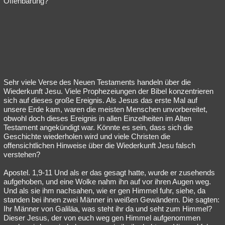
Offenbarung?
Besucht
Teilgenommen
Alle
Neue
Geschlossen
Lesenswert
Schlüsselwörter
Sehr viele Verse des Neuen Testaments handeln über die
Wiederkunft Jesu. Viele Prophezeiungen der Bibel konzentrieren
sich auf dieses große Ereignis. Als Jesus das erste Mal auf
unsere Erde kam, waren die meisten Menschen unvorbereitet,
obwohl doch dieses Ereignis in allen Einzelheiten im Alten
Testament angekündigt war. Könnte es sein, dass sich die
Geschichte wiederholen wird und viele Christen die
offensichtlichen Hinweise über die Wiederkunft Jesu falsch
verstehen?
Apostel. 1,9-11 Und als er das gesagt hatte, wurde er zusehends
aufgehoben, und eine Wolke nahm ihn auf vor ihren Augen weg.
Und als sie ihm nachsahen, wie er gen Himmel fuhr, siehe, da
standen bei ihnen zwei Männer in weißen Gewändern. Die sagten:
Ihr Männer von Galiläa, was steht ihr da und seht zum Himmel?
Dieser Jesus, der von euch weg gen Himmel aufgenommen