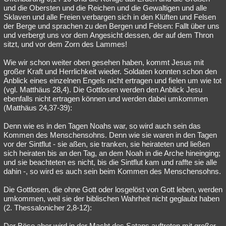
und die Obersten und die Reichen und die Gewaltigen und alle
Sklaven und alle Freien verbargen sich in den Klüften und Felsen
der Berge und sprachen zu den Bergen und Felsen: Fallt über uns
und verbergt uns vor dem Angesicht dessen, der auf dem Thron
sitzt, und vor dem Zorn des Lammes!
Wie wir schon weiter oben gesehen haben, kommt Jesus mit
großer Kraft und Herrlichkeit wieder. Soldaten konnten schon den
Anblick eines einzelnen Engels nicht ertragen und fielen um wie tot
(vgl. Matthäus 28,4). Die Gottlosen werden den Anblick Jesu
ebenfalls nicht ertragen können und werden dabei umkommen
(Matthäus 24,37-39):
Denn wie es in den Tagen Noahs war, so wird auch sein das
Kommen des Menschensohns. Denn wie sie waren in den Tagen
vor der Sintflut - sie aßen, sie tranken, sie heirateten und ließen
sich heiraten bis an den Tag, an dem Noah in die Arche hineinging;
und sie beachteten es nicht, bis die Sintflut kam und raffte sie alle
dahin -, so wird es auch sein beim Kommen des Menschensohns.
Die Gottlosen, die ohne Gott oder losgelöst von Gott leben, werden
umkommen, weil sie der biblischen Wahrheit nicht geglaubt haben
(2. Thessalonicher 2,8-12):
Der Böse aber wird in der Macht des Satans auftreten mit großer