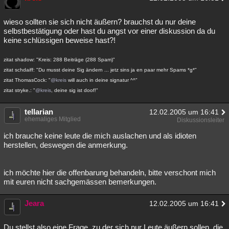
wieso sollten sie sich nicht äußern? brauchst du nur deine
selbstbestätigung oder hast du angst vor einer diskussion da du
keine schlüssigen beweise hast?!
zitat shadow: "Kreis: 288 Beiträge (288 Spam)"
zitat schdaiff: "Du musst deine Sig ändern ... jetz sins ja en paar mehr Spams *g*"
zitat ThomasCock: "
@kreis
will auch in deine signatur ^^"
zitat stryke.: "
@kreis
, deine sig ist doof!"
tellarian
12.02.2005 um 16:41
ehemaliges Mitglied
Diskussionsleiter
ich brauche keine leute die mich auslachen und als idioten
herstellen, deswegen die anmerkung.
ich möchte hier die offenbarung behandeln, bitte verschont mich
mit euren nicht sachgemässen bemerkungen.
Jeara
12.02.2005 um 16:41
Du stellst also eine Frage, zu der sich nur Leute äußern sollen, die