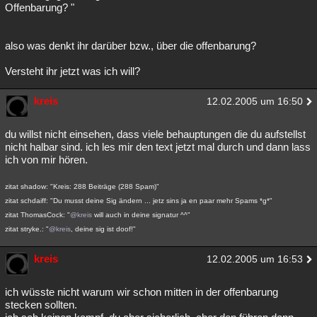
Offenbarung? "
also was denkt ihr darüber bzw., über die offenbarung?
Versteht ihr jetzt was ich will?
kreis
12.02.2005 um 16:50
du willst nicht einsehen, dass viele behauptungen die du aufstellst
nicht halbar sind. ich les mir den text jetzt mal durch und dann lass
ich von mir hören.
zitat shadow: "Kreis: 288 Beiträge (288 Spam)"
zitat schdaiff: "Du musst deine Sig ändern ... jetz sins ja en paar mehr Spams *g*"
zitat ThomasCock: "
@kreis
will auch in deine signatur ^^"
zitat stryke.: "
@kreis
, deine sig ist doof!"
kreis
12.02.2005 um 16:53
ich wüsste nicht warum wir schon mitten in der offenbarung
stecken sollten.