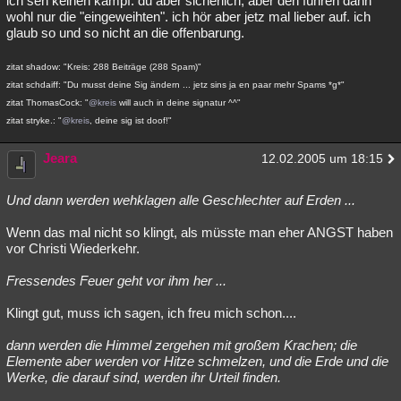
ich seh keinen kampf. du aber sicherlich, aber den führen dann
wohl nur die "eingeweihten". ich hör aber jetz mal lieber auf. ich
glaub so und so nicht an die offenbarung.
zitat shadow: "Kreis: 288 Beiträge (288 Spam)"
zitat schdaiff: "Du musst deine Sig ändern ... jetz sins ja en paar mehr Spams *g*"
zitat ThomasCock: "
@kreis
will auch in deine signatur ^^"
zitat stryke.: "
@kreis
, deine sig ist doof!"
Jeara
12.02.2005 um 18:15
Und dann werden wehklagen alle Geschlechter auf Erden ...
Wenn das mal nicht so klingt, als müsste man eher ANGST haben
vor Christi Wiederkehr.
Fressendes Feuer geht vor ihm her ...
Klingt gut, muss ich sagen, ich freu mich schon....
dann werden die Himmel zergehen mit großem Krachen; die
Elemente aber werden vor Hitze schmelzen, und die Erde und die
Werke, die darauf sind, werden ihr Urteil finden.