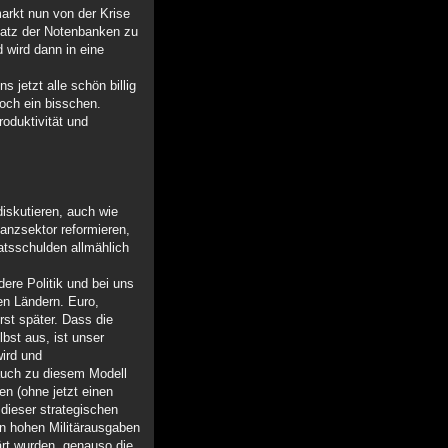
arkt nun von der Krise
ssatz der Notenbanken zu
 wird dann in eine
jetzt alle schön billig
noch ein bisschen.
roduktivität und
iskutieren, auch wie
anzsektor reformieren,
atsschulden allmählich
ere Politik und bei uns
en Ländern. Euro,
st später. Dass die
bst aus, ist unser
wird und
auch zu diesem Modell
en (ohne jetzt einen
 dieser strategischen
en hohen Militärausgaben
rt wurden, genauso die