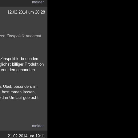
melden
12.02.2014 um 20:28
rch Zinspolitik nochmal
 Zinspolitik, besonders
ichst billiger Produktion
en von den genannten
s Übel, besonders im
ik bestimmen lassen,
eld in Umlauf gebracht
melden
21.02.2014 um 19:11