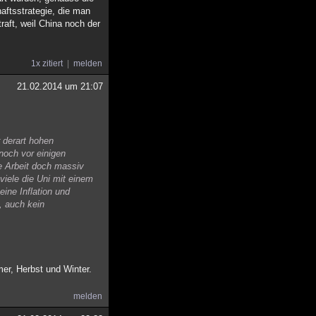
aftsstrategie, die man
raft, weil China noch der
1x zitiert
melden
21.02.2014 um 21:07
r derart hohen
 noch vor einigen
e Arbeit doch massiv
viele die Uni mit einem
ine Inflation und
d, auch kein
er, Herbst und Winter.
melden