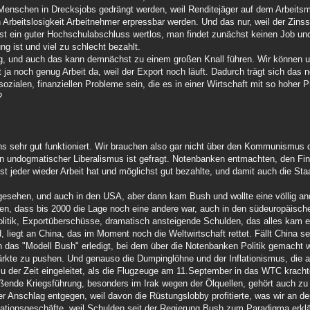
t Menschen in Drecksjobs gedrängt werden, weil Renditejäger auf dem Arbeitsm
n Arbeitslosigkeit Arbeitnehmer erpressbar werden. Und das nur, weil der Zin
bst ein guter Hochschulabschluss wertlos, man findet zunächst keinen Job und
ng ist und viel zu schlecht bezahlt.
g, und auch das kann demnächst zu einem großen Knall führen. Wir können uns 
t ja noch genug Arbeit da, weil der Export noch läuft. Dadurch trägt sich das 
sozialen, finanziellen Probleme sein, die es in einer Wirtschaft mit so hoher P
?
s sehr gut funktioniert. Wir brauchen also gar nicht über den Kommunismus d
Ein undogmatischer Liberalismus ist gefragt. Notenbanken entmachten, den Fin
t jeder wieder Arbeit hat und möglichst gut bezahlte, und damit auch die Sta
gesehen, und auch in den USA, aber dann kam Bush und wollte eine völlig and
nen, dass bis 2000 die Lage noch eine andere war, auch in den südeuropäisch
litik, Exportüberschüsse, dramatisch ansteigende Schulden, das alles kam er
iegt an China, das im Moment noch die Weltwirtschaft rettet. Fällt China sel
 das "Modell Bush" erledigt, bei dem über die Notenbanken Politik gemacht 
rkte zu pushen. Und genauso die Dumpinglöhne und der Inflationismus, die 
u der Zeit eingeleitet, als die Flugzeuge am 11.September in das WTC kracht
ießende Kriegsführung, besonders im Irak wegen der Ölquellen, gehört auch zu
 Anschlag entgegen, weil davon die Rüstungslobby profitierte, was wir an d
ationsgeschäfte, weil Schulden seit der Regierung Bush zum Paradigma erklä