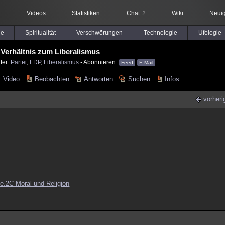
Videos
Statistiken
Chat
Wiki
Neuig
2
le
Spiritualität
Verschwörungen
Technologie
Ufologie
 Verhältnis zum Liberalismus
ter:
Partei
,
FDP
,
Liberalismus
▪ Abonnieren:
Feed
E-Mail
1 Video
Beobachten
Antworten
Suchen
Infos
vorheri
ie.2C Moral und Religion