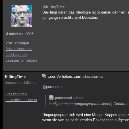
@KillingTime
Das liegt daran das Ideologie nicht genau definiert 
(umgangssprachlichen) Debatten.
dabei seit 2005
Profil anzeigen
Private Nachricht
Link kopieren
Lesezeichen setzen
Euer Verhältnis zum Liberalismus
KillingTime
ehemaliges Mitglied
@paranomal
Link kopieren
paranomal schrieb:
Lesezeichen setzen
in allgemeinen (umgangssprachlichen) Debatten
Umgangssprachlich wird eine Menge Kappes gesch
wenn sie von so bedeutenden Philosophen aufgestel