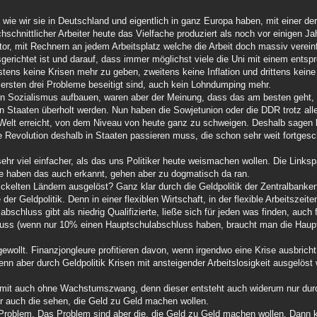
t, wie wir sie in Deutschland und eigentlich in ganz Europa haben, mit einer der
schnittlicher Arbeiter heute das Vielfache produziert als noch vor einigen Ja
or, mit Rechnern an jedem Arbeitsplatz welche die Arbeit doch massiv verei
sgerichtet ist und darauf, dass immer möglichst viele die Uni mit einem ent
rstens keine Krisen mehr zu geben, zweitens keine Inflation und drittens kein
e ersten drei Probleme beseitigt sind, auch kein Lohndumping mehr.
n Sozialismus aufbauen, waren aber der Meinung, dass das am besten geht, 
en Staaten überholt werden. Nun haben die Sowjetunion oder die DDR trotz all
 Welt erreicht, von dem Niveau von heute ganz zu schweigen. Deshalb sagen
ie Revolution deshalb in Staaten passieren muss, die schon sehr weit fortgeschr
sehr viel einfacher, als das uns Politiker heute weismachen wollen. Die Links
äre haben das auch erkannt, gehen aber zu dogmatisch da ran.
kelten Ländern ausgelöst? Ganz klar durch die Geldpolitik der Zentralbanke
 der Geldpolitik. Denn in einer flexiblen Wirtschaft, in der flexible Arbeitsze
hluss gibt als niedrig Qualifizierte, ließe sich für jeden was finden, auch 
uss (wenn nur 10% einen Hauptschulabschluss haben, braucht man die Haupt
gewollt. Finanzjongleure profitieren davon, wenn irgendwo eine Krise ausbricht. 
nn aber durch Geldpolitik Krisen mit ansteigender Arbeitslosigkeit ausgelöst
damit auch ohne Wachstumszwang, denn dieser entsteht auch widerum nur durch
r auch die sehen, die Geld zu Geld machen wollen.
 Problem. Das Problem sind aber die, die Geld zu Geld machen wollen. Dann