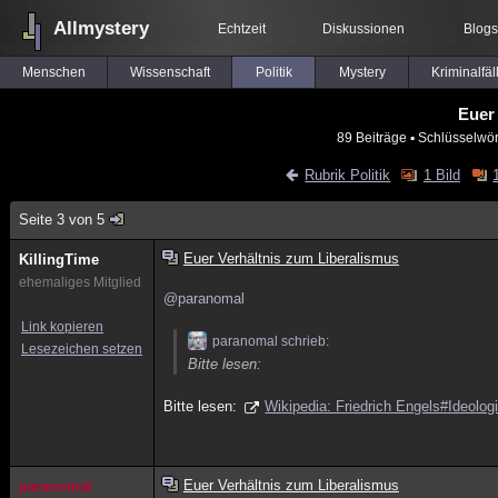
Allmystery
Echtzeit
Diskussionen
Blogs
Menschen
Wissenschaft
Politik
Mystery
Kriminalfäl
Euer
89 Beiträge
▪ Schlüsselwör
Rubrik Politik
1 Bild
Seite 3 von 5
Euer Verhältnis zum Liberalismus
KillingTime
ehemaliges Mitglied
@paranomal
Link kopieren
paranomal schrieb:
Lesezeichen setzen
Bitte lesen:
Bitte lesen:
Wikipedia: Friedrich Engels#Ideolog
Euer Verhältnis zum Liberalismus
paranomal