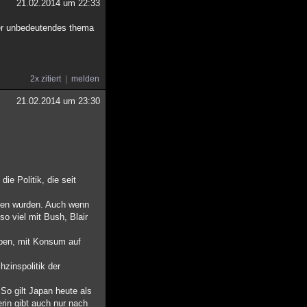
21.02.2014 um 22:33
eher unbedeutendes thema
2x zitiert
melden
21.02.2014 um 23:30
ie Politik, die seit
rfen wurden. Auch wenn
so viel mit Bush, Blair
aben, mit Konsum auf
hzinspolitik der
 So gilt Japan heute als
erin gibt auch nur nach