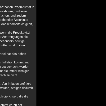
art hohen Produktivität in
hrzehnten, und einer
nfachen, und zudem
sprechenden Abschluss
e Massenarbeitslosigkeit,
wenn die Produktivität
er Anstrengungen nie
 besonders heutige
itten sind in ihrer
partei hat das schon
n. Inflation kommt auch
iten ausgemacht werden
für die immer weniger
schule nicht
Von Inflation profitiert
 werden, steigen dadurch
 die Krisen, die die
 kommt es zu der