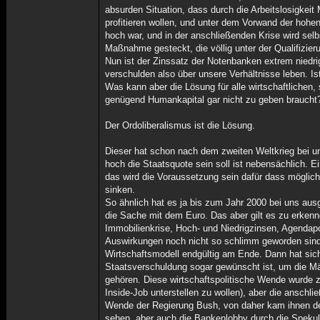
absurden Situation, dass durch die Arbeitslosigkei
profitieren wollen, und unter dem Vorwand der hohe
hoch war, und in der anschließenden Krise wird sel
Maßnahme gesteckt, die völlig unter der Qualifizieru
Nun ist der Zinssatz der Notenbanken extrem niedri
verschulden also über unsere Verhältnisse leben. Is
Was kann aber die Lösung für alle wirtschaftlichen, 
genügend Humankapital gar nicht zu geben braucht
Der Ordoliberalismus ist die Lösung.
Dieser hat schon nach dem zweiten Weltkrieg bei un
hoch die Staatsquote sein soll ist nebensächlich. 
das wird die Voraussetzung sein dafür dass möglichs
sinken.
So ähnlich hat es ja bis zum Jahr 2000 bei uns aus
die Sache mit dem Euro. Das aber gilt es zu erken
Immobilienkrise, Hoch- und Niedrigzinsen, Agendapo
Auswirkungen noch nicht so schlimm geworden sind, l
Wirtschaftsmodell endgültig am Ende. Dann hat sich
Staatsverschuldung sogar gewünscht ist, um die Mä
gehören. Diese wirtschaftspolitische Wende wurde z
Inside-Job unterstellen zu wollen), aber die anschl
Wende der Regierung Bush, von daher kam ihnen der
sehen, aber auch die Bankenlobby durch die Spekul