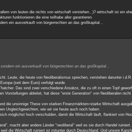
rallem von leuten die nichts von wirtschaft verstehen...)? wirtschaft ist ein 
kturen funktionieren die eine teilhabe aller garantieren.
ondern ein ausverkauft von bürgerrechten an das großkapital...
l, sondern ein ausverkauft von bürgerrechten an das großkapital...
t. Leute, die heute von Neoliberalismus sprechen, verstehen darunter i.d.R. d
Europa (seit dem Euro) verfolgt wurde.
Thatcher. Das sind zwei verschiedene Ansätze, die zu oft in einen Topf gewo
en Vorstellungen ableitet, hat diese "erste Generation" von Neoliberalen nicht 
 und die unsinnige These von starken Finanzmärkten=starke Wirtschaft ausg
hen Ungleichgewichten, wie wir sie heute auch noch haben.
 sich möglichst hoch verschulden, damit die Wirtschaft läuft, flankiert von Hoc
eral", macht aber andere Länder "neoliberal" weil es sie durch Handel ruiniert.
 weil die Wirtschaft ruiniert ist mitunter durch Deutschland. Und unsere Kanzl