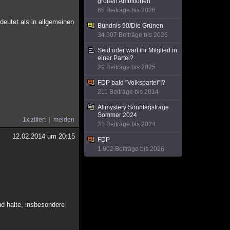
großen Ambitionen
68 Beiträge bis 2026
edeutet als in allgemeinen
Bündnis 90/Die Grünen
34.307 Beiträge bis 2026
Seid oder wart ihr Mitglied in
einer Partei?
29 Beiträge bis 2025
FDP bald "Volkspartei"!?
211 Beiträge bis 2014
Allmystery Sonntagsfrage
Sommer 2024
1x zitiert
melden
31 Beiträge bis 2024
12.02.2014 um 20:15
FDP
1.902 Beiträge bis 2026
nd halte, insbesondere