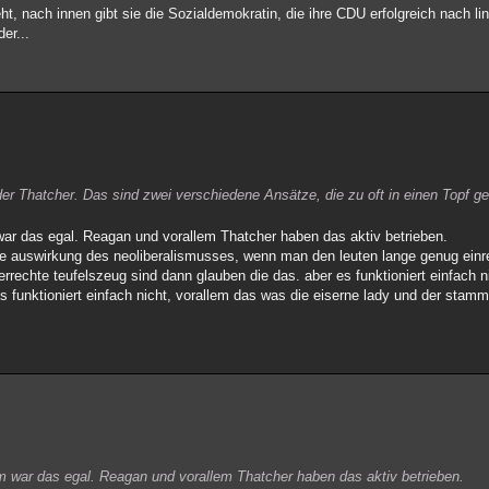
, nach innen gibt sie die Sozialdemokratin, die ihre CDU erfolgreich nach lin
er...
der Thatcher. Das sind zwei verschiedene Ansätze, die zu oft in einen Topf g
em war das egal. Reagan und vorallem Thatcher haben das aktiv betrieben.
ine auswirkung des neoliberalismusses, wenn man den leuten lange genug einr
rrechte teufelszeug sind dann glauben die das. aber es funktioniert einfach 
smus funktioniert einfach nicht, vorallem das was die eiserne lady und der sta
 dem war das egal. Reagan und vorallem Thatcher haben das aktiv betrieben.