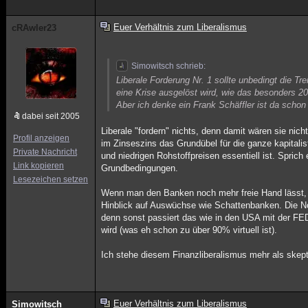
Euer Verhältnis zum Liberalismus
cRAwler23
Simowitsch schrieb:
Liberale Forderung Nr. 1 sollte unbedingt die T
eine Krise ausgelöst wird, wie das besonders 20
Aber ich denke ein Frank Schäffler ist da schon 
dabei seit 2005
Liberale "fordern" nichts, denn damit wären sie nic
Profil anzeigen
im Zinseszins das Grundübel für die ganze kapitalis
Private Nachricht
und niedrigen Rohstoffpreisen essentiell ist. Spri
Link kopieren
Grundbedingungen.
Lesezeichen setzen
Wenn man den Banken noch mehr freie Hand lässt, 
Hinblick auf Auswüchse wie Schattenbanken. Die No
denn sonst passiert das wie in den USA mit der FED
wird (was eh schon zu über 90% virtuell ist).
Ich stehe diesem Finanzliberalismus mehr als skep
Euer Verhältnis zum Liberalismus
Simowitsch