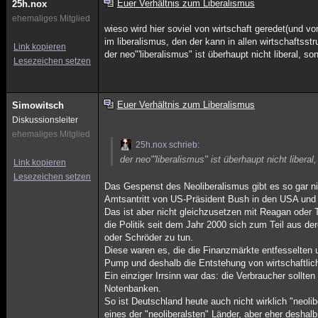
Euer Verhältnis zum Liberalismus
25h.nox
ehemaliges Mitglied
wieso wird hier soviel von wirtschaft geredet(und vo
im liberalismus, den der kann in allen wirtschaftsstru
Link kopieren
der neo"'liberalismus" ist überhaupt nicht liberal, s
Lesezeichen setzen
Euer Verhältnis zum Liberalismus
Simowitsch
Diskussionsleiter
ehemaliges Mitglied
25h.nox schrieb:
der neo"'liberalismus" ist überhaupt nicht libera
Link kopieren
Lesezeichen setzen
Das Gespenst des Neoliberalismus gibt es so gar nich
Amtsantritt von US-Präsident Bush in den USA und 
Das ist aber nicht gleichzusetzen mit Reagan oder 
die Politik seit dem Jahr 2000 sich zum Teil aus der
oder Schröder zu tun.
Diese waren es, die die Finanzmärkte entfesselten
Pump und deshalb die Entstehung von wirtschaftlic
Ein einziger Irrsinn war das: die Verbraucher sollten
Notenbanken.
So ist Deutschland heute auch nicht wirklich "neolib
eines der "neoliberalsten" Länder, aber eher deshalb