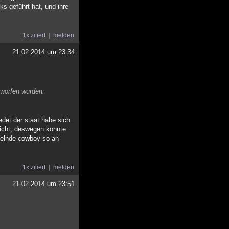
ks geführt hat, und ihre
1x zitiert
melden
21.02.2014 um 23:34
eworfen wurden.
edet der staat habe sich
nicht, deswegen konnte
mmelnde cowboy so an
1x zitiert
melden
21.02.2014 um 23:51