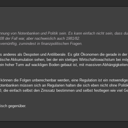
rennung von Notenbanken und Politik sein. Es kann einfach nicht sein, dass du
08 der Fall war, aber nachweislich auch 1981/82.
vernünftig, zumindest in finanzpolitischen Fragen.
hts anderes als Despoten und Antiliberale. Es gibt Ökonomen die gerade in der
tische Akkumulation sehen, bei der ein stetiges Wirtschaftswachstum bei mögl
ch ein hoher Turm auf wackligen Boden gebaut ist, mit massiven Abhängigkeit
können die Folgen unberechenbar werden, eine Regulation ist ein notwendige
tenbanken müssen sich an Regularien halten die sich eben nicht ohne Polit
, die einfach selbst den Zinssatz bestimmen und selbst festlegen wie viel G
tisch gegenüber.