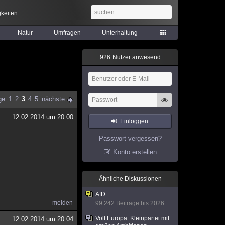
keiten
Natur
Umfragen
Unterhaltung
9
2
6
Nutzer anwesend
ge
1
2
3
4
5
nächste
12.02.2014 um 20:00
Einloggen
Passwort vergessen?
Konto erstellen
Ähnliche Diskussionen
AfD
melden
99.242 Beiträge bis 2026
Volt Europa: Kleinpartei mit
12.02.2014 um 20:04