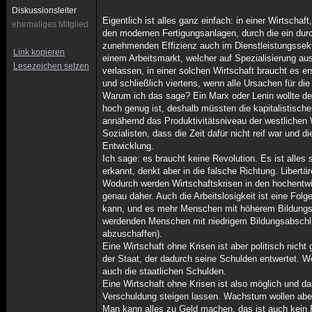
Diskussionsleiter
Eigentlich ist alles ganz einfach: in einer Wirtschaf
ehemaliges Mitglied
den modernen Fertigungsanlagen, durch die ein durch
zunehmenden Effizienz auch im Dienstleistungssekt
Link kopieren
einem Arbeitsmarkt, welcher auf Spezialisierung au
Lesezeichen setzen
verlassen, in einer solchen Wirtschaft braucht es e
und schließlich viertens, wenn alle Ursachen für di
Warum ich das sage? Ein Marx oder Lenin wollte de
hoch genug ist, deshalb müssten die kapitalistisch
annähernd das Produktivitätsniveau der westlichen
Sozialisten, dass die Zeit dafür nicht reif war und d
Entwicklung.
Ich sage: es braucht keine Revolution. Es ist alles 
erkannt, denkt aber in die falsche Richtung. Libert
Wodurch werden Wirtschaftskrisen in den hochentwic
genau daher. Auch die Arbeitslosigkeit ist eine Folge
kann, und es mehr Menschen mit höherem Bildungsabsc
werdenden Menschen mit niedrigem Bildungsabschl
abzuschaffen).
Eine Wirtschaft ohne Krisen ist aber politisch nicht 
der Staat, der dadurch seine Schulden entwertet. We
auch die staatlichen Schulden.
Eine Wirtschaft ohne Krisen ist also möglich und 
Verschuldung steigen lassen. Wachstum wollen abe
Man kann alles zu Geld machen, das ist auch kein