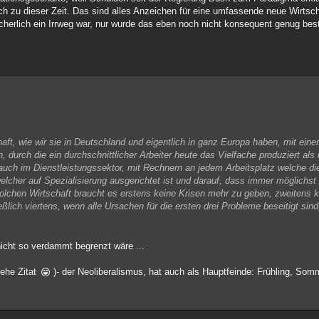
h zu dieser Zeit. Das sind alles Anzeichen für eine umfassende neue Wirtsch
icherlich ein Irrweg war, nur wurde das eben noch nicht konsequent genug best
chaft, wie wir sie in Deutschland und eigentlich in ganz Europa haben, mit eine
 durch die ein durchschnittlicher Arbeiter heute das Vielfache produziert als
uch im Dienstleistungssektor, mit Rechnern an jedem Arbeitsplatz welche di
cher auf Spezialisierung ausgerichtet ist und darauf, dass immer möglichst 
olchen Wirtschaft braucht es erstens keine Krisen mehr zu geben, zweitens ke
eßlich viertens, wenn alle Ursachen für die ersten drei Probleme beseitigt sin
nicht so verdammt begrenzt wäre ...
iehe Zitat
)- der Neoliberalismus, hat auch als Hauptfeinde: Frühling, Somm