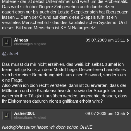
Materie - der ist selbst Unternehmer und weiß um die Problematik.
Das wird sich über längere Zeit gesehen auch durchsetzen -
dauert eben nur bis auch der Letzte Skeptiker sich hat überzeugen
lassen ... Denn der Grund auf dem diese Skepsis fußt ist ein
veraltetes Menschenbild - das des kapitalistischen Systems. Und
dieses Bild vom Menschen ist KEIN Naturgesetz!
Aineas
09.07.2009 um 13:11
ehemaliges Mitglied
@jafrael
Das musst du mir nicht erzählen, das weiß ich selbst, zumal ich
keine heftige Kritik an dem Modell hege. Desweiteren handelte es
sich bei meiner Bemerkung nicht um einen Einwand, sondern um
eine Frage.
Also wenn ich dich recht verstehe, dann ist zu erwarten, dass der
Müllmann und die Krankenschwester sowie der Spargelstecher
weiterhin ihre Tätigkeit ausüben werden, ungeachtet dessen, dass
ihr Einkommen dadurch nicht signifikant erhöht wird?
Ashert001
09.07.2009 um 13:55
ehemaliges Mitglied
Niedriglohnsektor haben wir doch schon OHNE