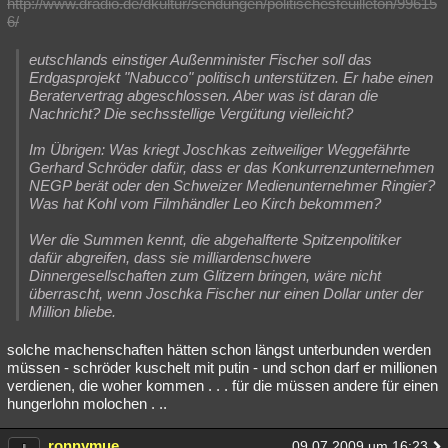
http://www.dradio.de/dkultur/sendungen/politischesfeuilleton/99615
6/
eutschlands einstiger Außenminister Fischer soll das
Erdgasprojekt "Nabucco" politisch unterstützen. Er habe einen
Beratervertrag abgeschlossen. Aber was ist daran die
Nachricht? Die sechsstellige Vergütung vielleicht?
Im Übrigen: Was kriegt Joschkas zeitweiliger Weggefährte
Gerhard Schröder dafür, dass er das Konkurrenzunternehmen
NEGP berät oder den Schweizer Medienunternehmer Ringier?
Was hat Kohl vom Filmhändler Leo Kirch bekommen?
Wer die Summen kennt, die abgehalfterte Spitzenpolitiker
dafür abgreifen, dass sie milliardenschwere
Dinnergesellschaften zum Glitzern bringen, wäre nicht
überrascht, wenn Joschka Fischer nur einen Dollar unter der
Million bliebe.
solche machenschaften hätten schon längst unterbunden werden
müssen - schröder kuschelt mit putin - und schon darf er millionen
verdienen, die woher kommen . . . für die müssen andere für einen
hungerlohn molochen . ..
ronnymue
09.07.2009 um 16:23