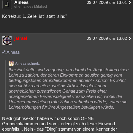
Aineas
09.07.2009 um 13:01
Besucht
Teilgenommen
Alle
Neue
Geschlossen
ehemaliges Mitglied
Korrektur: 1. Zeile "ist" statt "sind"
Lesenswert
Schlüsselwörter
jafrael
09.07.2009 um 13:02
@Aineas
Aineas schrieb:
Ihre Einkünfte sind zu gering, um damit den Angestellten einen
Lohn zu zahlen, der deren Einkommen deutlich genug vom
bedingungslosen Grundeinkommen abhebt - sprich: Es lohnt
sich nicht zu arbeiten, weil die Arbeitslosigkeit dem
unerheblichen zusätzlichen Gehalt zum Preis einer
unangenehmen Erwerbstätigkeit vorzuziehen ist, wobei die
Unternehmensleitung rote Zahlen schreiben würde, sofern sie
Lohnerhöhungen für ihre Angestellten bewilligen würde.
Niedriglohnsektor haben wir doch schon OHNE
Grundeinkaommen und somit erledigt sich dieser Einwand
ebenfalls... Nein - das "Ding" stammt von einem Kenner der