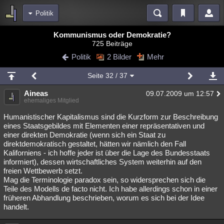
Politik
Bereiche
Kommunismus oder Demokratie?
725 Beiträge
Echtzeit
Diskussionen
Blogs
Videos
Statistiken
Politik
2 Bilder
Mehr
Chat
Wiki
Neuigkeiten
2
Seite
32
/ 37
meine Rubriken
Aineas
09.07.2009 um 12:57
Menschen
Wissenschaft
Politik
Mystery
Kriminalfälle
ehemaliges Mitglied
Spiritualität
Verschwörungen
Technologie
Ufologie
Humanistischer Kapitalismus sind die Kurzform zur Beschreibung
eines Staatsgebildes mit Elementen einer repräsentativen und
einer direkten Demokratie (wenn sich ein Staat zu
Natur
Umfragen
Unterhaltung
direktdemokratisch gestaltet, hätten wir nämlich den Fall
weitere Rubriken
Kaliforniens - ich hoffe jeder ist über die Lage des Bundesstaats
informiert), dessen wirtschaftliches System weiterhin auf den
Philosophie
Träume
Orte
Esoterik
Literatur
freien Wettbewerb setzt.
Mag die Terminologie paradox sein, so widersprechen sich die
Astronomie
Helpdesk
Gruppen
Gaming
Filme
Teile des Modells de facto nicht. Ich habe allerdings schon in einer
früheren Abhandlung beschrieben, worum es sich bei der Idee
Musik
Clash
Verbesserungen
Allmystery
English
handelt.
Übersichten