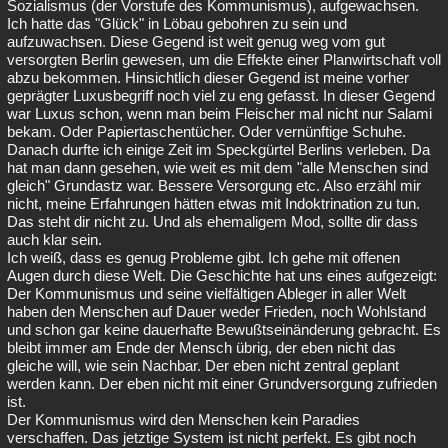
Sozialismus (der Vorstufe des Kommunismus), aufgewachsen.
Ich hatte das "Glück" in Löbau gebohren zu sein und
aufzuwachsen. Diese Gegend ist weit genug weg vom gut
versorgten Berlin gewesen, um die Effekte einer Planwirtschaft voll
abzu bekommen. Hinsichtlich dieser Gegend ist meine vorher
geprägter Luxusbegriff noch viel zu eng gefasst. In dieser Gegend
war Luxus schon, wenn man beim Fleischer mal nicht nur Salami
bekam. Oder Papiertaschentücher. Oder vernünftige Schuhe.
Danach durfte ich einige Zeit im Speckgürtel Berlins verleben. Da
hat man dann gesehen, wie weit es mit dem "alle Menschen sind
gleich" Grundastz war. Bessere Versorgung etc. Also erzähl mir
nicht, meine Erfahrungen hätten etwas mit Indoktrination zu tun.
Das steht dir nicht zu. Und als ehemaligem Mod, sollte dir dass
auch klar sein.
Ich weiß, dass es genug Probleme gibt. Ich gehe mit offenen
Augen durch diese Welt. Die Geschichte hat uns eines aufgezeigt:
Der Kommunismus und seine vielfältigen Ableger in aller Welt
haben den Menschen auf Dauer weder Frieden, noch Wohlstand
und schon gar keine dauerhafte Bewußtseinänderung gebracht. Es
bleibt immer am Ende der Mensch übrig, der eben nicht das
gleiche will, wie sein Nachbar. Der eben nicht zentral geplant
werden kann. Der eben nicht mit einer Grundversorgung zufrieden
ist.
Der Kommunismus wird den Menschen kein Paradies
verschaffen. Das jetztige System ist nicht perfekt. Es gibt noch