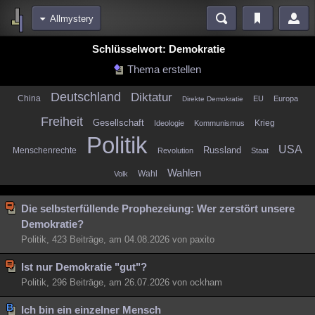
Allmystery
Bereiche
Schlüsselwort: Demokratie
Echtzeit
Diskussionen
Blogs
Videos
Statistiken
Thema erstellen
Chat
Wiki
Neuigkeiten
2
Deutschland
Diktatur
China
EU
Europa
Direkte Demokratie
meine Rubriken
Freiheit
Gesellschaft
Krieg
Ideologie
Kommunismus
Menschen
Wissenschaft
Politik
Mystery
Kriminalfälle
Politik
USA
Russland
Menschenrechte
Revolution
Staat
Spiritualität
Verschwörungen
Technologie
Ufologie
Wahlen
Wahl
Volk
Natur
Umfragen
Unterhaltung
Die selbsterfüllende Prophezeiung: Wer zerstört unsere
weitere Rubriken
Demokratie?
Philosophie
Träume
Orte
Esoterik
Literatur
Politik, 423 Beiträge, am 04.08.2026 von paxito
Astronomie
Helpdesk
Gruppen
Gaming
Filme
Ist nur Demokratie "gut"?
Politik, 296 Beiträge, am 26.07.2026 von ockham
Musik
Clash
Verbesserungen
Allmystery
English
Übersichten
Ich bin ein einzelner Mensch