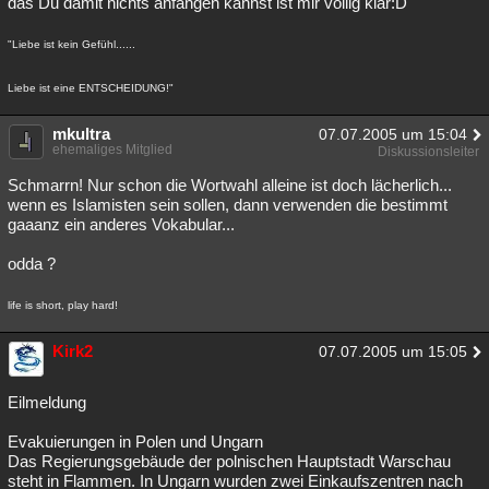
das Du damit nichts anfangen kannst ist mir völlig klar:D
Besucht
Teilgenommen
Alle
Neue
Geschlossen
"Liebe ist kein Gefühl......
Lesenswert
Schlüsselwörter
Liebe ist eine ENTSCHEIDUNG!"
mkultra
07.07.2005 um 15:04
ehemaliges Mitglied
Diskussionsleiter
Schmarrn! Nur schon die Wortwahl alleine ist doch lächerlich...
wenn es Islamisten sein sollen, dann verwenden die bestimmt
gaaanz ein anderes Vokabular...
odda ?
life is short, play hard!
Kirk2
07.07.2005 um 15:05
Eilmeldung
Evakuierungen in Polen und Ungarn
Das Regierungsgebäude der polnischen Hauptstadt Warschau
steht in Flammen. In Ungarn wurden zwei Einkaufszentren nach