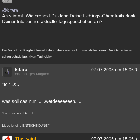
@kitara
Ah stimmt. Wie ordnest Du denn Deine Lieblings-Chemtrails dank
Deiner Intuition ins aktuelle Tagesgeschehen ein?
Der Vorteil der Klugheit besteht darin, dass man sich dumm stellen kann. Das Gegenteil ist
schon schwieriger. (Kurt Tucholsky)
kitara
07.07.2005 um 15:06
ehemaliges Mitglied
*lol*:D:D
was soll das nun.......werdeeeeeeen......
"Liebe ist kein Gefühl......
Liebe ist eine ENTSCHEIDUNG!"
The_saint
07.07.2005 um 15:06