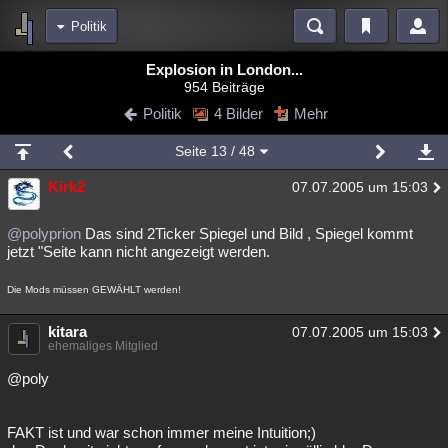
Politik
Bereiche
Explosion in London...
954 Beiträge
Echtzeit
Diskussionen
Blogs
Videos
Statistiken
Politik
4 Bilder
Mehr
Chat
Wiki
Neuigkeiten
Seite
13
/ 48
meine Rubriken
Kirk2
07.07.2005 um 15:03
Menschen
Wissenschaft
Politik
Mystery
Kriminalfälle
Spiritualität
Verschwörungen
Technologie
Ufologie
@polyprion
Das sind 2Ticker Spiegel und Bild , Spiegel kommt
jetzt "Seite kann nicht angezeigt werden.
Natur
Umfragen
Unterhaltung
Die Mods müssen GEWÄHLT werden!
weitere Rubriken
Philosophie
kitara
Träume
Orte
Esoterik
Literatur
07.07.2005 um 15:03
ehemaliges Mitglied
Astronomie
Helpdesk
Gruppen
Gaming
Filme
@poly
Musik
Clash
Verbesserungen
Allmystery
English
FAKT ist und war schon immer meine Intuition;)
Übersichten