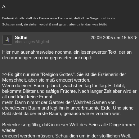
A.
Bedenkt ihr alle, daß das Dasein reine Freude ist; daß all die Sorgen nichts als
Schatten sind; sie ziehen vorbei & sind getan; aber da ist das, was bleibt.
Sidhe
20.09.2005 um 15:53
ehemaliges Mitglied
Hier nun ausnahmsweise nochmal ein lesenswerter Text, der an
den vorherigen von mir geposteten anknüpft:
>>Es gibt nur eine "Religion Gottes". Sie ist die Erzieherin der
Menschheit, aber sie muß erneuert werden.
Wenn du einen Baum pflanzt, wächst er Tag für Tag. Er blüht,
bekommt Blätter und saftige Früchte. Nach langer Zeit aber wird er
alt und trägt keine Frucht
mehr. Dann nimmt der Gärtner der Wahrheit Samen von
ebendiesem Baum und legt ihn in unverbrauchte Erde. Und siehe!
Bald steht da der erste Baum, genauso wie er vordem war.
Bedenke sorgfältig, daß in dieser Welt des Seins alle Dinge immer
wieder
erneuert werden müssen. Schau dich um in der stofflichen Welt,