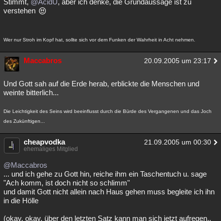
Stimmt,
@AcidU
, aber ich denke, die Grundaussage ist zu
verstehen
Wer nur Stroh im Kopf hat, sollte sich vor dem Funken der Wahrheit in Acht nehmen.
Maccabros
20.09.2005 um 23:17
Und Gott sah auf die Erde herab, erblickte die Menschen und
weinte bitterlich...
Die Leichtigkeit des Seins wird beeinflusst durch die Bürde des Vergangenen und das Joch
des Zukünftigen...
cheapvodka
21.09.2005 um 00:30
ehemaliges Mitglied
@Maccabros
... und ich gehe zu Gott hin, reiche ihm ein Taschentuch u. sage
"Ach komm, ist doch nicht so schlimm"
und damit Gott nicht allein nach Haus gehen muss begleite ich ihn
in die Hölle
(okay. okay, über den letzten Satz kann man sich jetzt aufregen..