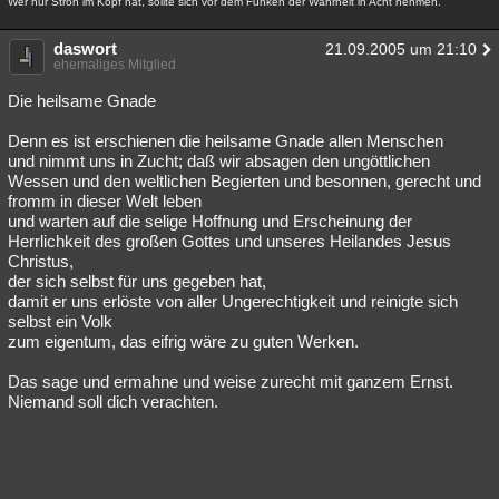
Wer nur Stroh im Kopf hat, sollte sich vor dem Funken der Wahrheit in Acht nehmen.
daswort
21.09.2005 um 21:10
ehemaliges Mitglied
Die heilsame Gnade
Denn es ist erschienen die heilsame Gnade allen Menschen
und nimmt uns in Zucht; daß wir absagen den ungöttlichen
Wessen und den weltlichen Begierten und besonnen, gerecht und
fromm in dieser Welt leben
und warten auf die selige Hoffnung und Erscheinung der
Herrlichkeit des großen Gottes und unseres Heilandes Jesus
Christus,
der sich selbst für uns gegeben hat,
damit er uns erlöste von aller Ungerechtigkeit und reinigte sich
selbst ein Volk
zum eigentum, das eifrig wäre zu guten Werken.
Das sage und ermahne und weise zurecht mit ganzem Ernst.
Niemand soll dich verachten.