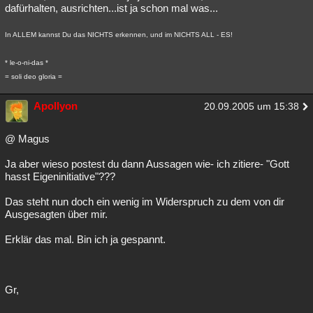
dafürhalten, ausrichten...ist ja schon mal was...
In ALLEM kannst Du das NICHTS erkennen, und im NICHTS ALL - ES!
* le-o-ni-das *
= soli deo gloria =
Apollyon
20.09.2005 um 15:38
@ Magus
Ja aber wieso postest du dann Aussagen wie- ich zitiere- "Gott
hasst Eigeninitiative"???
Das steht nun doch ein wenig im Widerspruch zu dem von dir
Ausgesagten über mir.
Erklär das mal. Bin ich ja gespannt.
Gr,