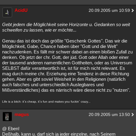
Besucht
Teilgenommen
Alle
Neue
Geschlossen
AcidU
20.09.2005 um 10:59
Lesenswert
Schlüsselwörter
Gebt jedem die Möglichkeit seine Horizonte u. Gedanken so weit
schweifen zu lassen, wie er möchte...
Genau das ist doch das größte "Geschenk Gottes". Das wir die
Möglichkeit, Gabe, Chance haben über "Gott und die Welt"
nachzudenken. Es fällt mir schwer dabei an einen bloßen Zufall zu
denken. Ob jetzt der chr. Gott, der jüd. Gott oder Allah oder einer
der tausend anderen namentlichen Gottheiten, oder as Universum
SELBST dafür verantwortlich ist, ist für mich nicht relevant. Es
mag durch meine chr. Erziehung eine Tendenz in diese Richtung
gehen. Aber es gibt soviel Weisheit in den Religionen (natürlich
auch falsches und unterschiedlich Auslegbares und
Mißverständliches) das es närrisch wäre diese nicht zu "nutzen".
Life is a bitch: it´s cheap, it´s fun and makes you fuckin´ crazy...
magus
20.09.2005 um 13:50
@ Eben!
Deßhalb, kann u. darf sich ja jeder einzelne, nach Seinem