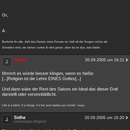
Gr,
A.
Bedenkt ihr alle, daß das Dasein reine Freude ist; daß all die Sorgen nichts als
Schatten sind; sie ziehen vorbei & sind getan; aber da ist das, was bleibt.
AcidU
20.09.2005 um 16:11
Mmmh es würde besser klingen, wenn es hieße:
[...]Religion ist die Lehre EINES Gottes[...]
Und dann wäre der Rest des Satzes ein Ideal das dieser Gott
darstellt oder versinnbildlicht.
Life is a bitch: it´s cheap, it´s fun and makes you fuckin´ crazy...
Sidhe
20.09.2005 um 16:20
ehemaliges Mitglied