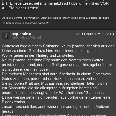
BITTE liebe Leser, nehmts mir jetzt nicht übel u. nehmt es VOR
ALLEM nicht zu ernst)
Die letzte Stimme, die wir hören, wenn die Welt untergeht ist die eines Experten, der sagt: "
Ich hab gewusst, dass sowas passiert!!"
=quentin=
21.09.2005 um 03:29
ehemaliges Mitglied
Gottesgläubige auf dem Prüfstand, kaum jemand, der sich aus der
Liebe zu einem Gott dazu hinreissen liesse, sein eigenes
Wohlergehen in den Hintergrund zu stellen.
Kaum jemand, der ohne Eigennutz den Namen eines Gottes
preist, noch jemand, der sich Gott ganz und gar hinzugeben bereit
ist, ist dieser denn ein böser.
Die meisten Menschen sind darauf bedacht, in einem Gott etwas
Gutes zu sehen, persönlichen Nutzen aus ihm zu ziehen.
Sie schöpfen Kraft und Mut aus ihm, rechtfertigen Taten, bis hin
zur Sinnsuche, die sie allzugerne aufzugeben bereit sind,
unumstösslich überzeugt von der Wahrheit ihres "Glaubens".
Einige wenige sehen sich berufen, aus vorhandenen Lehren eine
Eigenkreation
zusammenzustellen, auch wieder nur aus egoistischen Motiven
heraus.
Unter denen, die sich den klassischen Sichtweisen von einem