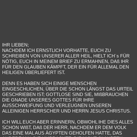
IHR LIEBEN;
NACHDEM ICH ERNSTLICH VORHATTE, EUCH ZU
SCHREIBEN VON UNSERER ALLER HEIL, HIELT ICH´s FÜR
NÖTIG, EUCH IN MEINEM BRIEF ZU ERMAHNEN, DAß IHR
FÜR DEN GLAUBEN KÄMPFT, DER EIN FÜR ALLEMAL DEN
HEILIGEN ÜBERLIEFERT IST.
DENN ES HABEN SICH EINIGE MENSCHEN
EINGESCHLICHEN, ÜBER DIE SCHON LÄNGST DAS URTEIL
GESCHRIEBEN IST; GOTTLOSE SIND SIE, MIßBRAUCHEN
DIE GNADE UNSERES GOTTES FÜR IHRE
AUSSCHWEIFUNG UND VERLEUGNEN UNSEREN
ALLEINIGEN HERRSCHER UND HERRN JESUS CHRISTUS.
ICH WILL EUCH ABER ERINNERN, OBWOHL IHE DIES ALLES
SCHON WIßT, DAß DER HERR, NACHDEM ER DEM VOLK
DAS EINE MAL AUS ÄGYPTEN GEHOLFEN HATTE, DAS