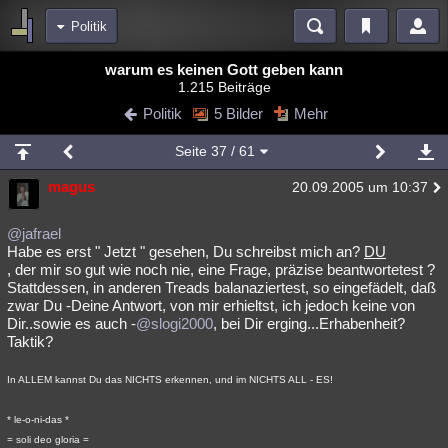
Politik
Bereiche
warum es keinen Gott geben kann
1.215 Beiträge
Echtzeit
Diskussionen
Blogs
Videos
Statistiken
Politik
5 Bilder
Mehr
Chat
Wiki
Neuigkeiten
Seite
37
/ 61
meine Rubriken
magus
20.09.2005 um 10:37
Menschen
Wissenschaft
Politik
Mystery
Kriminalfälle
Spiritualität
Verschwörungen
Technologie
Ufologie
@jafrael
Habe es erst " Jetzt " gesehen, Du schreibst mich an?
DU
, der mir so gut wie noch nie, eine Frage, präzise beantwortetest ?
Natur
Umfragen
Unterhaltung
Stattdessen, in anderen Treads balanaziertest, so eingefädelt, daß
weitere Rubriken
zwar Du -Deine Antwort, von mir erhieltst, ich jedoch keine von
Dir..sowie es auch -
@slogi2000
, bei Dir erging...Erhabenheit?
Philosophie
Träume
Orte
Esoterik
Literatur
Taktik?
Astronomie
Helpdesk
Gruppen
Gaming
Filme
In ALLEM kannst Du das NICHTS erkennen, und im NICHTS ALL - ES!
Musik
Clash
Verbesserungen
Allmystery
English
* le-o-ni-das *
Übersichten
= soli deo gloria =