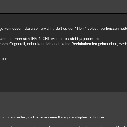
ubige vermessen, dazu sei -erwähnt, daß es der " Herr " selbst - verheissen ha
kann, so, man sich IHM NICHT widmet, es steht ja jedem frei...
fad das Gegenteil, daher kann ich auch keine Rechthabereien gebrauchen, wede
- ES!
al nicht anmaßen, dich in irgendeine Kategorie stopfen zu können.