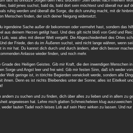
m läßt du unnütze Sorgen dein Herz drücken? Steh bereit nach meinem Wohlg
ies, bald jenes suchst, bald da, bald dort sein möchtest und überall nur auf 
als ruhig werden und überall die Sorge, die dich unruhig macht, mit dir hinbr
en Menschen finden, der sich deiner Neigung widersetzt.
aß du irgendeine Sache außer dir bekommen oder vermehrt hast, sondern das hi
l aus deinem Herzen getilgt hast. Und dies gilt nicht bloß von Geld und Re
Lob, was alles mit dieser Welt vergeht. Die Abgeschiedenheit des Ortes schü
 Und der Friede, den du im Äußeren suchst, wird nicht lange währen, wenn sei
 in mir hat. Du kannst dich durch und durch ändern, aber dich besser machen
tkommenden Anlasse wieder finden, und noch mehr.
e Gnade des Heiligen Geistes. Gib mir Kraft, die den inwendigen Menschen in
n Sorge und Angst leer und frei wird. Gib mir festen Sinn, daß ich weder v
er Welt geringe ist, in törichte Begierden verwickelt werde, sondern alle Din
it ihnen. Denn es ist nichts Bleibendes unter der Sonne; alles ist Eitelkeit
t!
em andern zu suchen und zu finden, dich über alles zu lieben und in allem zu g
eisheit angewiesen hat. Lehre mich glatten Schmeicheleien klug auszuweiche
, weder lauten Tadel noch leises Lob auf sein Herz wirken zu lassen. Und nur 