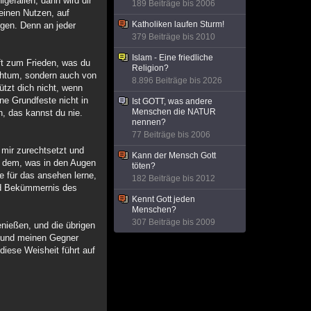
efallen, dann wird dir
189 Beiträge bis 2006
deinen Nutzen, auf
Katholiken laufen Sturm!
ingen. Denn an jeder
379 Beiträge bis 2010
Islam - Eine friedliche
lft zum Frieden, was du
Religion?
ichtum, sondern auch von
8.896 Beiträge bis 2026
tzt dich nicht, wenn
ne Grundfeste nicht in
Ist GOTT, was andere
Menschen die NATUR
, das kannst du nie.
nennen?
77 Beiträge bis 2006
 mir zurechtsetzt und
Kann der Mensch Gott
on dem, was in den Augen
töten?
ge für das ansehen lerne,
182 Beiträge bis 2012
 und Bekümmernis des
Kennt Gott jeden
Menschen?
307 Beiträge bis 2009
enießen, und die übrigen
n und meinen Gegner
diese Weisheit führt auf