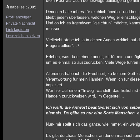
Mein Post war auch keineswegs beleidigend gemeint,
dabei seit 2005
Dennoch halte ich es für reichlich überholt und bes
Profil anzeigen
bleibt jedem überlassen, welchen Weg er einschlag
Und ob ich es irgendwem "gleichtun" möchte, kannst 
Private Nachricht
müssen.
Link kopieren
Lesezeichen setzen
Vielleicht stehe ich ja in deinen Augen wirklich auf
Fragenstellers"...?
Erleben, was du erleben kannst, ist für mich unmögl
um es einmal so auszudrücken: Viele Wege führen
Allerdings habe ich die Frechheit, zu keinem Gott
Verantwortung für mein Handeln. Wenn ich für die
impliziert.
Wer hier auf einem "Irrweg" wandelt, das freilich is
Handeln zurückweisen wird, im Gegenteil...
Ich weiß, die Antwort beantwortet sich von selb
niemals..Da gäbe es nur eine Sorte Menschen, es 
Nun- mir stellt sich das ganze, wie immer, ein wenig
Es gibt durchaus Menschen, an denen man sich ein