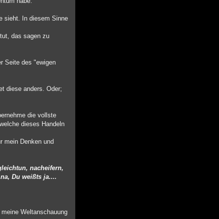
tentum habe.
e sieht. In diesem Sinne
 tut, das sagen zu
der Seite des "ewigen
et diese anders. Oder;
bernehme die vollste
 welche dieses Handeln
 für mein Denken und
leichtun, nacheifern,
a, Du weißts ja....
er meine Weltanschauung