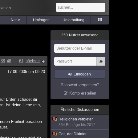
keiten
Natur
Umfragen
Unterhaltung
3
5
0
Nutzer anwesend
38
46
...
61
nächste
17.09.2005 um 09:20
Einloggen
Passwort vergessen?
Konto erstellen
auf Erden schadet dir
n. Ist deine Liebe rein,
Ähnliche Diskussionen
Religionen verbieten
neren Freiheit berauben
834 Beiträge bis 2012
aust.
Gott, der Diktator