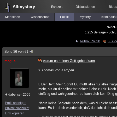
Allmystery
Echtzeit
Diskussionen
Blogs
Menschen
Wissenschaft
Politik
Mystery
Kriminalfäl
waru
1.215 Beiträge
▪ Schlü
Rubrik Politik
5 Bild
Seite 36 von 61
warum es keinen Gott geben kann
magus
>
Thomas von Kempen
l. Der Herr: Mein Sohn! Du mußt alles für alles hi
mehr, als du dir selbst mit deiner Liebe zu dir. Nac
einfältig und wohlgeordnet, so kann dich kein Ding
dabei seit 2005
Profil anzeigen
Nähre keine Begierde nach dem, was du nicht besitz
kann. Es ist doch wunderlich, daß du nicht dich und
Private Nachricht
Link kopieren