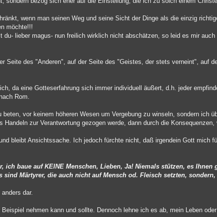
 sondern bezog sich eher auf die Einstellung, die ich zu solch einem Chris
chränkt, wenn man seinen Weg und seine Sicht der Dinge als die einzig richtig
en möchte!!!
du- lieber magus- nun freilich wirklich nicht abschätzen, so leid es mir auch
 der Seite des "Anderen", auf der Seite des "Geistes, der stets verneint", auf 
ich, da eine Gotteserfahrung sich immer individuell äußert, d.h. jeder empfind
 nach Rom.
 zu beten, vor keinem höheren Wesen um Vergebung zu winseln, sondern ich ü
ses Handeln zur Verantwortung gezogen werde, dann durch die Konsequenzen,
t und bleibt Ansichtssache. Ich jedoch fürchte nicht, daß irgendein Gott mich
er, ich baue auf KEINE Menschen, Lieben, Ja! Niemals stützen, es Ihnen g
sind Märtyrer, die auch nicht auf Mensch od. Fleisch setzten, sondern, n
 anders dar.
 Beispiel nehmen kann und sollte. Dennoch lehne ich es ab, mein Leben od