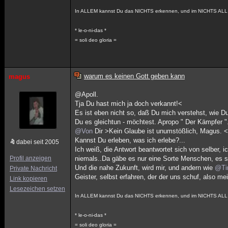
In ALLEM kannst Du das NICHTS erkennen, und im NICHTS ALL 
* le-o-ni-das *
= soli deo gloria =
warum es keinen Gott geben kann
magus
@Apoll.
Tja Du hast mich ja doch verkannt!<
Es ist eben nicht so, daß Du mich verstehst, wie 
Du es gleichtun - möchtest. Apropo " Der Kämpfer ".
@Von
Dir >Kein Glaube ist unumstößlich, Magus. 
Kannst Du erleben, was ich erlebe?...
dabei seit 2005
Ich weiß, die Antwort beantwortet sich von selber,
Profil anzeigen
niemals..Da gäbe es nur eine Sorte Menschen, es sin
Und die nahe Zukunft, wird mir, und andern wie
@Ti
Private Nachricht
Geister, selbst erfahren, der der uns schuf, also mei
Link kopieren
Lesezeichen setzen
In ALLEM kannst Du das NICHTS erkennen, und im NICHTS ALL 
* le-o-ni-das *
= soli deo gloria =