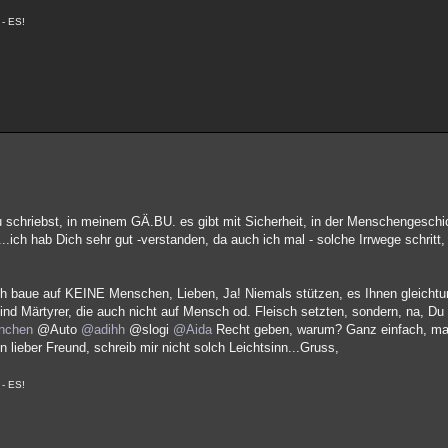
- ES!
Du schriebst, in meinem GÄ.BU. es gibt mit Sicherheit, in der Menschengesc
..ich hab Dich sehr gut -verstanden, da auch ich mal - solche Irrwege schritt
<
 ich baue auf KEINE Menschen, Lieben, Ja! Niemals stützen, es Ihnen gleichtu
d Märtyrer, die auch nicht auf Mensch od. Fleisch setzten, sondern, na, Du w
nchen
@Auto
@adihh
@slogi
@Aida
Recht geben, warum? Ganz einfach, man
n lieber Freund, schreib mir nicht solch Leichtsinn...Gruss,
- ES!