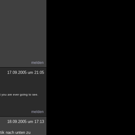
melden
17.09.2005 um 21:05
at you are ever going to see.
melden
18.09.2005 um 17:13
stik nach unten zu