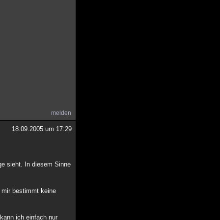
melden
18.09.2005 um 17:29
ge sieht. In diesem Sinne
e mir bestimmt keine
kann ich einfach nur