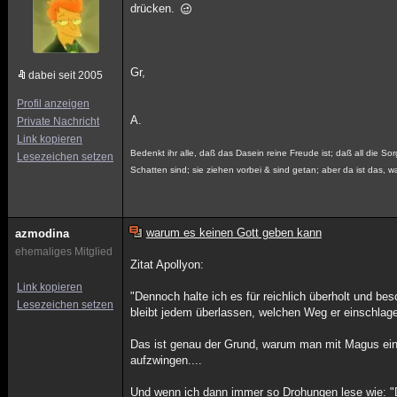
drücken.
Gr,
dabei seit 2005
Profil anzeigen
A.
Private Nachricht
Link kopieren
Bedenkt ihr alle, daß das Dasein reine Freude ist; daß all die Sor
Lesezeichen setzen
Schatten sind; sie ziehen vorbei & sind getan; aber da ist das, wa
warum es keinen Gott geben kann
azmodina
ehemaliges Mitglied
Zitat Apollyon:
Link kopieren
"Dennoch halte ich es für reichlich überholt und be
Lesezeichen setzen
bleibt jedem überlassen, welchen Weg er einschlage
Das ist genau der Grund, warum man mit Magus einfac
aufzwingen....
Und wenn ich dann immer so Drohungen lese wie: "Du