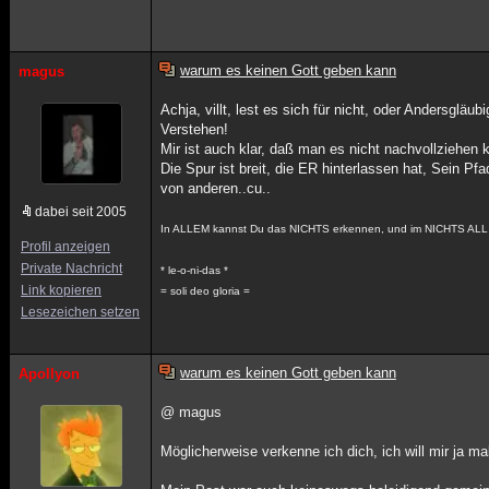
warum es keinen Gott geben kann
magus
Achja, villt, lest es sich für nicht, oder Andersglä
Verstehen!
Mir ist auch klar, daß man es nicht nachvollziehen 
Die Spur ist breit, die ER hinterlassen hat, Sein P
von anderen..cu..
dabei seit 2005
In ALLEM kannst Du das NICHTS erkennen, und im NICHTS ALL 
Profil anzeigen
Private Nachricht
* le-o-ni-das *
Link kopieren
= soli deo gloria =
Lesezeichen setzen
warum es keinen Gott geben kann
Apollyon
@ magus
Möglicherweise verkenne ich dich, ich will mir ja m