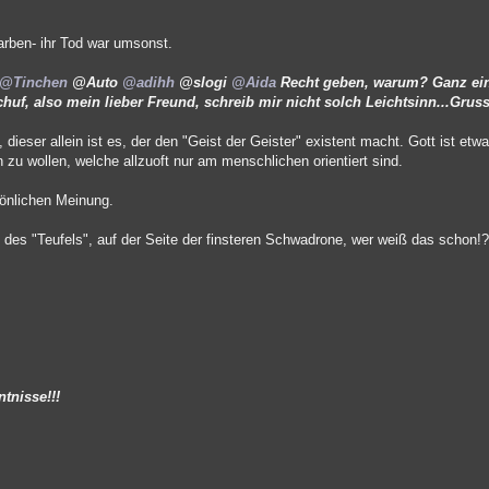
tarben- ihr Tod war umsonst.
@Tinchen
@Auto
@adihh
@slogi
@Aida
Recht geben, warum? Ganz ei
schuf, also mein lieber Freund, schreib mir nicht solch Leichtsinn...Gruss
 dieser allein ist es, der den "Geist der Geister" existent macht. Gott ist etw
 zu wollen, welche allzuoft nur am menschlichen orientiert sind.
sönlichen Meinung.
te des "Teufels", auf der Seite der finsteren Schwadrone, wer weiß das schon!
tnisse!!!