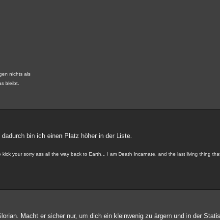
gen nichts als
s bleibt.
dadurch bin ich einen Platz höher in der Liste.
ick your sorry ass all the way back to Earth... I am Death Incarnate, and the last living thing th
Glorian. Macht er sicher nur, um dich ein kleinwenig zu ärgern und in der Stati