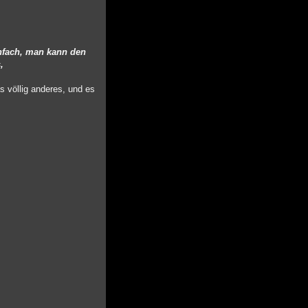
nfach, man kann den
,
as völlig anderes, und es
?