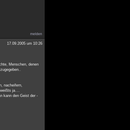
melden
17.09.2005 um 10:26
hichte, Menschen, denen
, zugegeben..
n, nacheifern,
eißts ja....
 kann den Geist der -