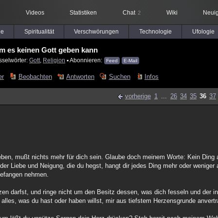
Videos
Statistiken
Chat
Wiki
Neuig
2
le
Spiritualität
Verschwörungen
Technologie
Ufologie
m es keinen Gott geben kann
sselwörter:
Gott
,
Religion
▪ Abonnieren:
Feed
E-Mail
er
Beobachten
Antworten
Suchen
Infos
vorherige
1
...
26
34
35
36
37
ngeben, mußt nichts mehr für dich sein. Glaube doch meinem Worte: Kein Ding 
h der Liebe und Neigung, die du hegst, hangt dir jedes Ding mehr oder weniger a
 gefangen nehmen.
en darfst, und ringe nicht um den Besitz dessen, was dich fesseln und der in
 alles, was du hast oder haben willst, mir aus tiefstem Herzensgrunde anvertr