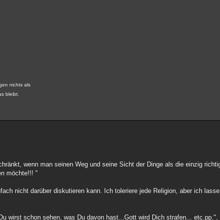
gen nichts als
s bleibt.
schränkt, wenn man seinen Weg und seine Sicht der Dinge als die einzig richti
n möchte!!! "
h nicht darüber diskutieren kann. Ich toleriere jede Religion, aber ich lass
 wirst schon sehen, was Du davon hast...Gott wird Dich strafen... etc.pp.", 