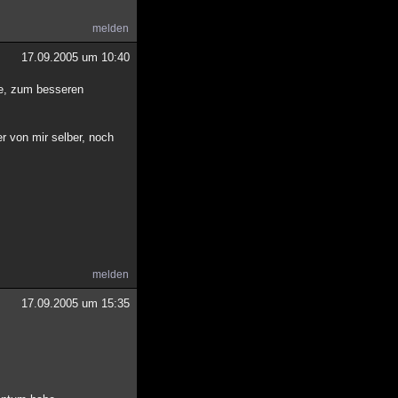
melden
17.09.2005 um 10:40
tte, zum besseren
r von mir selber, noch
melden
17.09.2005 um 15:35