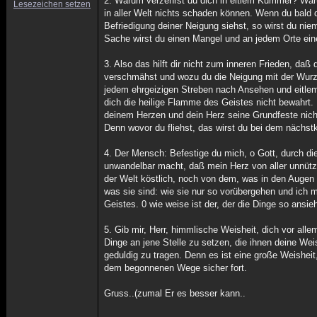
2. Warum verzehrst du dich in eitlem Kummer? Waru
Lesezeichen setzen
in aller Welt nichts schaden können. Wenn du bald d
Befriedigung deiner Neigung siehst, so wirst du niem
Sache wirst du einen Mangel und an jedem Orte ein
3. Also das hilft dir nicht zum inneren Frieden, d
verschmähst und wozu du die Neigung mit der Wurze
jedem ehrgeizigen Streben nach Ansehen und eitlem 
dich die heilige Flamme des Geistes nicht bewahrt.
deinem Herzen und dein Herz seine Grundfeste nicht
Denn wovor du fliehst, das wirst du bei dem nächs
4. Der Mensch: Befestige du mich, o Gott, durch di
unwandelbar macht, daß mein Herz von aller unnütze
der Welt köstlich, noch von dem, was in den Augen d
was sie sind: wie sie nur so vorübergehen und ich m
Geistes. 0 wie weise ist der, der die Dinge so ansieh
5. Gib mir, Herr, himmlische Weisheit, dich vor all
Dinge an jene Stelle zu setzen, die ihnen deine W
geduldig zu tragen. Denn es ist eine große Weisheit
dem begonnenen Wege sicher fort.
Gruss..(zumal Er es besser kann..