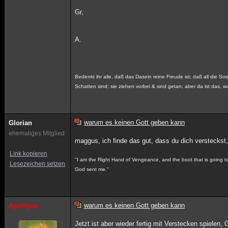
Gr,
A.
Bedenkt ihr alle, daß das Dasein reine Freude ist; daß all die Sor
Schatten sind; sie ziehen vorbei & sind getan; aber da ist das, wa
warum es keinen Gott geben kann
Glorian
ehemaliges Mitglied
maggus, ich finde das gut, dass du dich versteckst, 
Link kopieren
"I am the Right Hand of Vengeance, and the boot that is going to k
Lesezeichen setzen
God sent me."
warum es keinen Gott geben kann
Apollyon
Jetzt ist aber wieder fertig mit Verstecken spielen, 