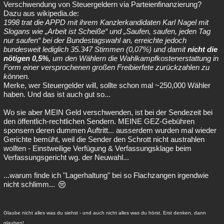
Verschwendung von Steuergeldern via Parteienfinanzierung?
Dazu aus wikipedia.de:
1998 trat die APPD mit ihrem Kanzlerkandidaten Karl Nagel mit
Slogans wie „Arbeit ist Scheiße“ und „Saufen, saufen, jeden Tag
nur saufen“ bei der Bundestagswahl an, erreichte jedoch
bundesweit lediglich 35.347 Stimmen (0,07%) und damit
nicht die
nötigen 0,5%,
um den Wählern die Wahlkampfkostenerstattung in
Form einer versprochenen großen Freibierfete zurückzahlen zu
können.
Merke, wer Steuergelder will, sollte schon mal ~250,000 Wähler
haben. Und das ist auch gut so...
Wo sie aber MEIN Geld verschwenden, ist bei der Sendezeit bei
den öffentlich-rechtlichen Sendern. MEINE GEZ-Gebühren
sponsern deren dummen Auftritt... ausserdem wurden mal wieder
Gerichte bemüht, weil die Sender den Schrott nicht austrahlen
wollten - Einstweilige Verfügung & Verfassungsklage beim
Verfassungsgericht wg. der Neuwahl...
...warum finde ich "Lagerhaltung" bei so Flachzangen irgendwie
nicht schlimm...
Glaube nicht alles was du siehst - und auch nicht alles was du hörst. Erst denken, dann
glauben!