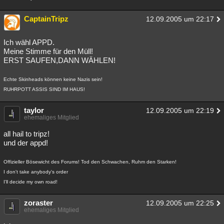
CaptainTripz
12.09.2005 um 22:17
Ich wähl APPD.
Meine Stimme für den Müll!
ERST SAUFEN,DANN WÄHLEN!
Echte Skinheads können keine Nazis sein!
RUHRPOTT ASSIS SIND IM HAUS!
taylor
12.09.2005 um 22:19
ehemaliges Mitglied
all hail to tripz!
und der appd!
Offizieller Bösewicht des Forums! Tod den Schwachen, Ruhm den Starken!
I don't take anybody's order
I'll decide my own road!
zoraster
12.09.2005 um 22:25
ehemaliges Mitglied