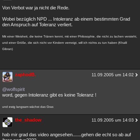
Besucht
Teilgenommen
Alle
Neue
Geschlossen
Von Verbot war ja nicht die Rede.
Wobei bezüglich NPD ... Intoleranz ab einem bestimmten Grad
Lesenswert
Schlüsselwörter
den Anspruch auf Toleranz verliert.
Mit einer Weisheit, die keine Tränen kennt, mit einer Philosophie, die nicht zu lachen versteht,
und einer Größe, die sich nicht vor Kindern verneigt, will ich nichts zu tun haben (Khalil
Gibran)
zaphodB.
11.09.2005 um 14:02
@wolfspirit
word, gegen Intoleranz gibt es keine Toleranz !
und ewig langsam wächst das Gras
the_shadow
11.09.2005 um 14:03
hab mir grad das video angesehen.......gehen die echt so ab auf