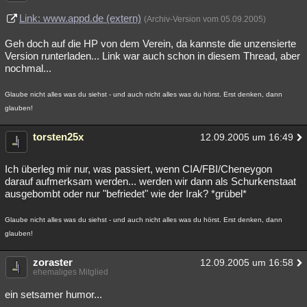
Link: www.appd.de (extern)
(Archiv-Version vom 05.09.2005)
Geh doch auf die HP von dem Verein, da kannste die unzensierte
Version runterladen... Link war auch schon in diesem Thread, aber
nochmal...
Glaube nicht alles was du siehst - und auch nicht alles was du hörst. Erst denken, dann
glauben!
torsten25x
12.09.2005 um 16:49
Ich überleg mir nur, was passiert, wenn CIA/FBI/Cheneygon
darauf aufmerksam werden... werden wir dann als Schurkenstaat
ausgebombt oder nur "befriedet" wie der Irak? *grübel*
Glaube nicht alles was du siehst - und auch nicht alles was du hörst. Erst denken, dann
glauben!
zoraster
12.09.2005 um 16:58
ehemaliges Mitglied
ein setsamer humor...