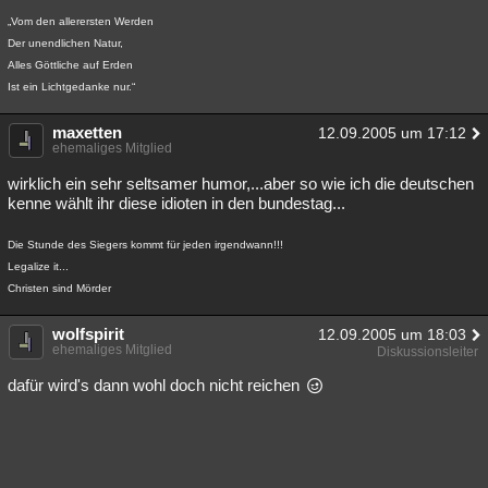
„Vom den allerersten Werden
Der unendlichen Natur,
Alles Göttliche auf Erden
Ist ein Lichtgedanke nur.“
maxetten
12.09.2005 um 17:12
ehemaliges Mitglied
wirklich ein sehr seltsamer humor,...aber so wie ich die deutschen
kenne wählt ihr diese idioten in den bundestag...
Die Stunde des Siegers kommt für jeden irgendwann!!!
Legalize it...
Christen sind Mörder
wolfspirit
12.09.2005 um 18:03
ehemaliges Mitglied
Diskussionsleiter
dafür wird's dann wohl doch nicht reichen