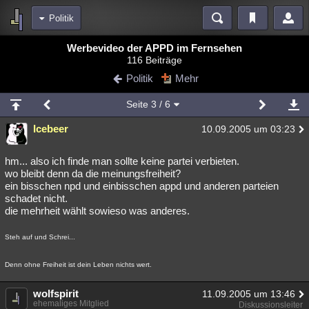
Politik
Bereiche
Werbevideo der APPD im Fernsehen
116 Beiträge
Echtzeit
Diskussionen
Blogs
Videos
Statistiken
Politik
Mehr
Chat
Wiki
Neuigkeiten
2
Seite
3
/ 6
meine Rubriken
Icebeer
10.09.2005 um 03:23
Menschen
Wissenschaft
Politik
Mystery
Kriminalfälle
Spiritualität
Verschwörungen
Technologie
Ufologie
hm... also ich finde man sollte keine partei verbieten.
wo bleibt denn da die meinungsfreiheit?
ein bisschen npd und einbisschen appd und anderen parteien
Natur
Umfragen
Unterhaltung
schadet nicht.
weitere Rubriken
die mehrheit wählt sowieso was anderes.
Philosophie
Träume
Orte
Esoterik
Literatur
Steh auf und Schrei...
Astronomie
Helpdesk
Gruppen
Gaming
Filme
Denn ohne Freiheit ist dein Leben nichts wert.
Musik
Clash
Verbesserungen
Allmystery
English
wolfspirit
11.09.2005 um 13:46
Übersichten
ehemaliges Mitglied
Diskussionsleiter