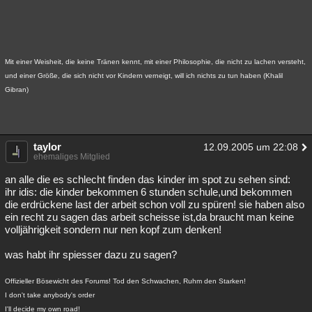
Mit einer Weisheit, die keine Tränen kennt, mit einer Philosophie, die nicht zu lachen versteht,
und einer Größe, die sich nicht vor Kindern verneigt, will ich nichts zu tun haben (Khalil
Gibran)
taylor
12.09.2005 um 22:08
ehemaliges Mitglied
an alle die es schlecht finden das kinder im spot zu sehen sind:
ihr idis: die kinder bekommen 6 stunden schule,und bekommen
die erdrückene last der arbeit schon voll zu spüren! sie haben also
ein recht zu sagen das arbeit scheisse ist,da braucht man keine
volljährigkeit sondern nur nen kopf zum denken!
was habt ihr spiesser dazu zu sagen?
Offizieller Bösewicht des Forums! Tod den Schwachen, Ruhm den Starken!
I don't take anybody's order
I'll decide my own road!