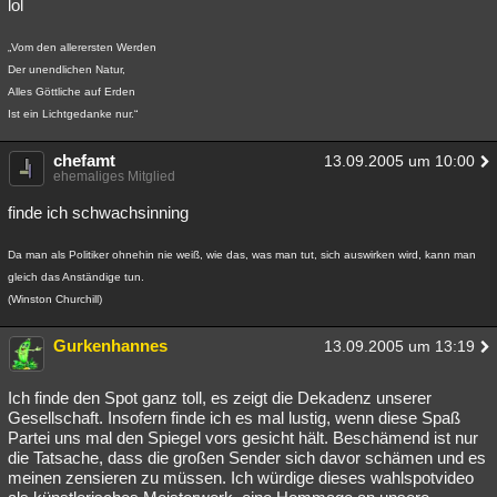
lol
„Vom den allerersten Werden
Der unendlichen Natur,
Alles Göttliche auf Erden
Ist ein Lichtgedanke nur.“
chefamt
13.09.2005 um 10:00
ehemaliges Mitglied
finde ich schwachsinning
Da man als Politiker ohnehin nie weiß, wie das, was man tut, sich auswirken wird, kann man
gleich das Anständige tun.
(Winston Churchill)
Gurkenhannes
13.09.2005 um 13:19
Ich finde den Spot ganz toll, es zeigt die Dekadenz unserer
Gesellschaft. Insofern finde ich es mal lustig, wenn diese Spaß
Partei uns mal den Spiegel vors gesicht hält. Beschämend ist nur
die Tatsache, dass die großen Sender sich davor schämen und es
meinen zensieren zu müssen. Ich würdige dieses wahlspotvideo