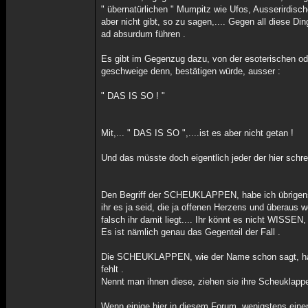
" übernatürlichen " Mumpitz wie Ufos, Ausserirdische
aber nicht gibt, so zu sagen,.... Gegen all diese 
ad absurdum führen .
Es gibt im Gegenzug dazu, von der esoterischen ode
geschweige denn, bestätigen würde, ausser :
" DAS IS SO ! "
Mit,... " DAS IS SO ",....ist es aber nicht getan !
Und das müsste doch eigentlich jeder der hier schre
Den Begriff der SCHEUKLAPPEN, habe ich übrigens d
ihr es ja seid, die ja offenen Herzens und überaus 
falsch ihr damit liegt.... Ihr könnt es nicht WISSEN
Es ist nämlich genau das Gegenteil der Fall .
Die SCHEUKLAPPEN, wie der Name schon sagt, hab
fehlt .
Nennt man ihnen diese, ziehen sie ihre Scheuklappe
Wenn einige hier in diesem Forum, wenigstens eine