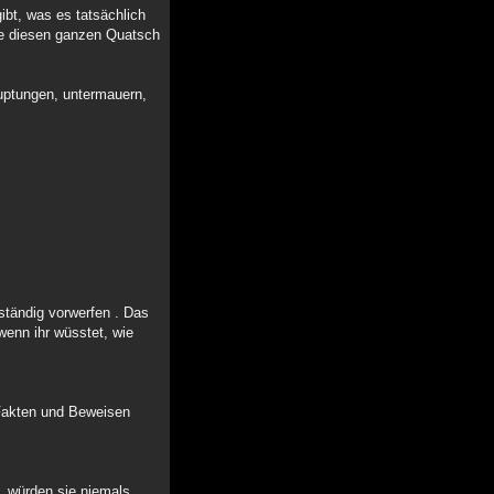
gibt, was es tatsächlich
die diesen ganzen Quatsch
auptungen, untermauern,
ständig vorwerfen . Das
wenn ihr wüsstet, wie
.
Fakten und Beweisen
, würden sie niemals