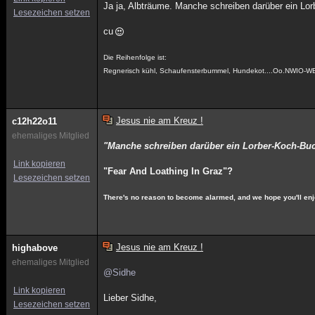
Ja ja, Albträume. Manche schreiben darüber ein Lorb
Lesezeichen setzen
cu
Die Reihenfolge ist:
Regnerisch kühl, Schaufensterbummel, Hundekot....Oo.NWIO-W
Jesus nie am Kreuz !
c12h22o11
ehemaliges Mitglied
"Manche schreiben darüber ein Lorber-Koch-Buc
Link kopieren
"Fear And Loathing In Graz"?
Lesezeichen setzen
There's no reason to become alarmed, and we hope you'll enjo
Jesus nie am Kreuz !
highabove
ehemaliges Mitglied
@Sidhe
Link kopieren
Lieber Sidhe,
Lesezeichen setzen