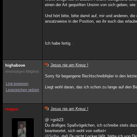
einen der Art gequirlten Unsinn von sich geben, wie 
Und hört bitte, bitte damit auf, mir und anderen, di
ansatzweise in der Position, wo ihr euch das erlau
Ich habe fertig .
Jesus nie am Kreuz !
highabove
ehemaliges Mitglied
Sorry für begangene Rechtschreibfejler in den letzten
Link kopieren
Liegt wohl daran, das ich schon zu lange auf den Bei
Lesezeichen setzen
Jesus nie am Kreuz !
magus
@ >gsb23
Du drolliges Spaßvögelchen, ich schreibe stets dazu
beantwortet, sich wohl von selbst<
@Sidhe
, daß Du nicht Locker läßt, hätte ich von D