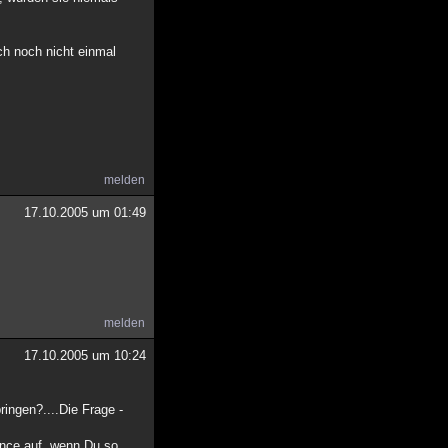
ich noch nicht einmal
melden
17.10.2005 um 01:49
melden
17.10.2005 um 10:24
ringen?....Die Frage -
nonce auf, wenn Du so