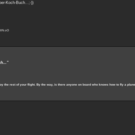
er-Koch-Buch...;-))
BIN.oO
h..."
y the rest of your flight. By the way, is there anyone on board who knows how to fly a plan