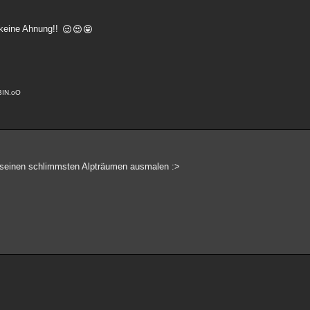
a keine Ahnung!!
BIN.oO
 seinen schlimmsten Alpträumen ausmalen :>