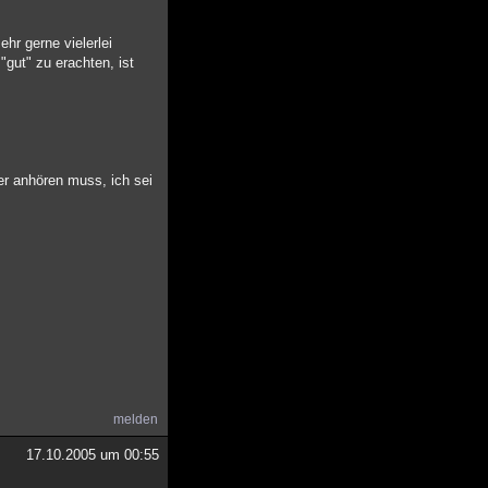
hr gerne vielerlei
gut" zu erachten, ist
er anhören muss, ich sei
melden
17.10.2005 um 00:55