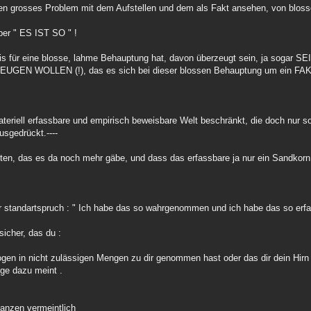
esen grosses Problem mit dem Aufstellen und dem als Fakt ansehen, von blos
ber " ES IST SO " !
eis für eine blosse, lahme Behauptung hat, davon überzeugt sein, ja soga
EN WOLLEN (!), das es sich bei dieser blossen Behauptung um ein FAKT
ateriell erfassbare und empirisch beweisbare Welt beschränkt, die doch nur s
sgedrückt.----
ten, das es da noch mehr gäbe, und dass das erfassbare ja nur ein Sandkorn 
er standartspruch : " Ich habe das so wahrgenommen und ich habe das so erf
sicher, das du :
ogen in nicht zulässigen Mengen zu dir genommen hast oder das dir dein Hirn 
oge dazu meint .
ganzen vermeintlich