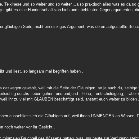
, Telkinese und so weiter und so weiter,...also praktisch alles was es da so 
Dinge, gibt es eine Hundertschaft von hieb und stichfesten Gegenargumenten, 
r gläubigen Seite, nicht ein einziges Argument, was deren aufgestellte Beh
ibt und liest, so langsam mal begriffen haben .
eswegen gewählt, weil mir die Seite der Gläubigen, so ja auch du, selbige 
weitsichtig durchs Leben gehen, und,und,und . Hoho,...entschuldigung,....aber 
, weil ihr zu viel mit GLAUBEN beschäftigt seid, anstatt euch weiter zu bilden 
en ausschliesslich die Gläubigen auf, weil ihnen UNMENGEN an Wissen, 
n noch weiter vor ihr Gesicht .
n minmalen Bruchteil des Wissens hätten, was uns heute zur Verfügung steht