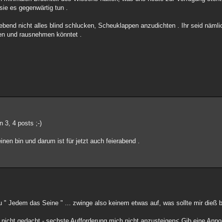
sie es gegenwärtig tun .
e ebend nicht alles blind schlucken, Scheuklappen anzudichten . Ihr seid näml
ben und rausnehmen könntet .
 3, 4 posts ;-)
nen bin und darum ist für jetzt auch feierabend .
 " Jedem das Seine " ... zwinge also keinem etwas auf, was sollte mir dieß b
ir nicht gedacht - sechste Aufforderung mich nicht anzusteigen< Gib eine An