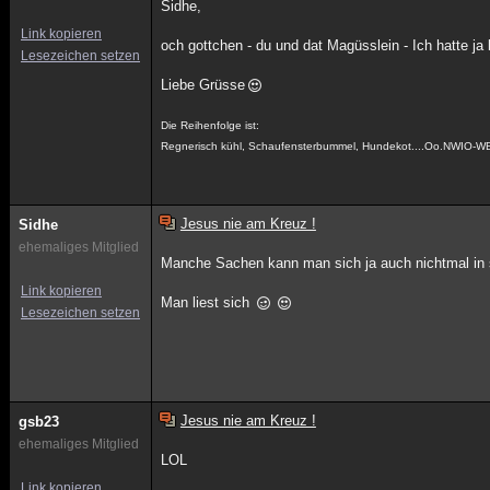
Sidhe,
Link kopieren
och gottchen - du und dat Magüsslein - Ich hatte j
Lesezeichen setzen
Liebe Grüsse
Die Reihenfolge ist:
Regnerisch kühl, Schaufensterbummel, Hundekot....Oo.NWIO-W
Jesus nie am Kreuz !
Sidhe
ehemaliges Mitglied
Manche Sachen kann man sich ja auch nichtmal in
Link kopieren
Man liest sich
Lesezeichen setzen
Jesus nie am Kreuz !
gsb23
ehemaliges Mitglied
LOL
Link kopieren