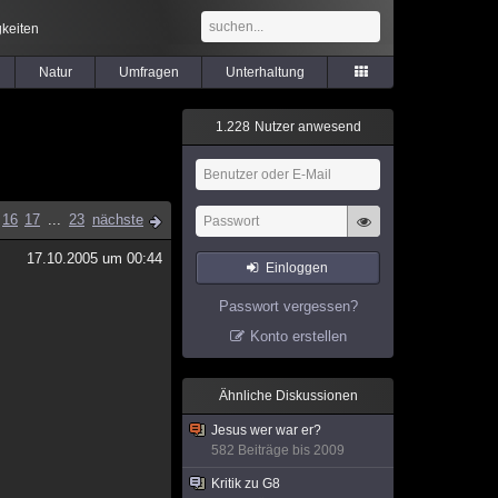
keiten
Natur
Umfragen
Unterhaltung
1
.
2
2
8
Nutzer anwesend
16
17
...
23
nächste
17.10.2005 um 00:44
Einloggen
Passwort vergessen?
Konto erstellen
Ähnliche Diskussionen
Jesus wer war er?
582 Beiträge bis 2009
Kritik zu G8