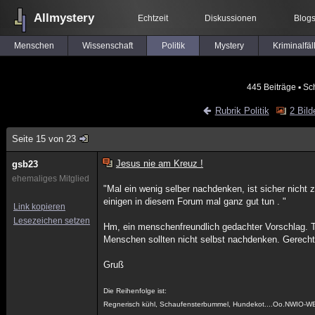
Allmystery
Echtzeit
Diskussionen
Blog
Menschen
Wissenschaft
Politik
Mystery
Kriminalfäl
445 Beiträge
▪ Sc
Rubrik Politik
2 Bild
Seite 15 von 23
Jesus nie am Kreuz !
gsb23
ehemaliges Mitglied
"Mal ein wenig selber nachdenken, ist sicher nicht 
einigen in diesem Forum mal ganz gut tun . "
Link kopieren
Lesezeichen setzen
Hm, ein menschenfreundlich gedachter Vorschlag.
Menschen sollten nicht selbst nachdenken. Gerecht
Gruß
Die Reihenfolge ist:
Regnerisch kühl, Schaufensterbummel, Hundekot....Oo.NWIO-W