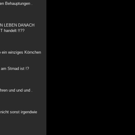
sen Behauptungen .
r SEIN LEBEN DANACH
 handelt !!??
o ein winziges Körnchen
am Strnad ist !?
ahren und und und .
nicht sonst irgendwie