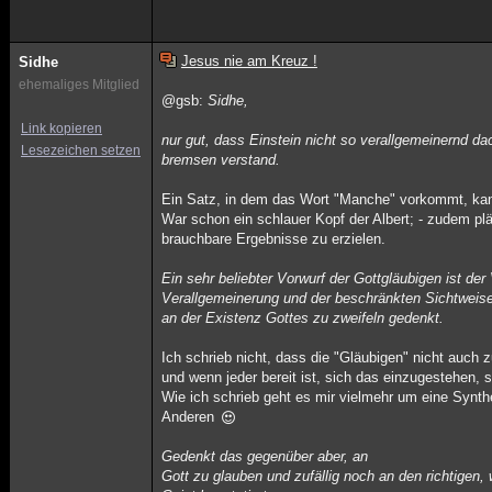
Jesus nie am Kreuz !
Sidhe
ehemaliges Mitglied
@gsb:
Sidhe,
Link kopieren
nur gut, dass Einstein nicht so verallgemeinernd da
Lesezeichen setzen
bremsen verstand.
Ein Satz, in dem das Wort "Manche" vorkommt, ka
War schon ein schlauer Kopf der Albert; - zudem pl
brauchbare Ergebnisse zu erzielen.
Ein sehr beliebter Vorwurf der Gottgläubigen ist der
Verallgemeinerung und der beschränkten Sichtweis
an der Existenz Gottes zu zweifeln gedenkt.
Ich schrieb nicht, dass die "Gläubigen" nicht auch 
und wenn jeder bereit ist, sich das einzugestehen, s
Wie ich schrieb geht es mir vielmehr um eine Synt
Anderen
Gedenkt das gegenüber aber, an
Gott zu glauben und zufällig noch an den richtigen, 