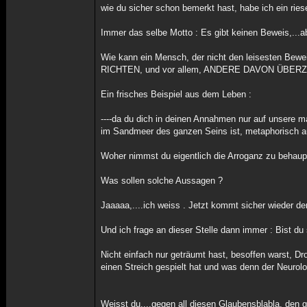
wie du sicher schon bemerkt hast, habe ich ein ri
Immer das selbe Motto : Es gibt keinen Beweis,...a
Wie kann ein Mensch, der nicht den leisesten Bew
RICHTEN, und vor allem, ANDERE DAVON ÜBERZEUG
Ein frisches Beispiel aus dem Leben :
----da du dich in deinen Annahmen nur auf unsere m
im Sandmeer des ganzen Seins ist, metaphorisch au
Woher nimmst du eigentlich die Arroganz zu behaup
Was sollen solche Aussagen ?
Jaaaaa,....ich weiss . Jetzt kommt sicher wieder d
Und ich frage an dieser Stelle dann immer : Bist du 
Nicht einfach nur geträumt hast, besoffen warst, Dr
einen Streich gespielt hat und was denn der Neurol
Weisst du,...gegen all diesen Glaubensblabla, den 