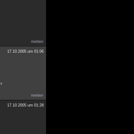
melden
17.10.2005 um 01:06
e?
melden
17.10.2005 um 01:28