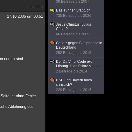
38 Beiträge bis 2007
melden
Das Turiner Grabtuch
735 Beiträge bis 2026
17.10.2005 um 00:51
Jesus Christus=Julius
Cäsar?
66 Beiträge bis 2009
Gesetz gegen Blasphemie in
Deutschland
252 Beiträge bis 2015
nn nur so sind
Der Da Vinci Code evt.
Lösung..! sant0skuz <--------
2 Beiträge bis 2014
CSU und Bayern noch
christlich?
229 Beiträge bis 2016
 Seite ist ohne Fehler
ische Ablehnung des