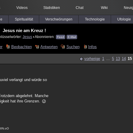
s
Videos
Statistiken
Chat
Wiki
Neuig
le
Spiritualität
Verschwörungen
Technologie
Ufologie
Jesus nie am Kreuz !
hlüsselwörter:
Jesus
▪ Abonnieren:
Feed
E-Mail
er
Beobachten
Antworten
Suchen
Infos
vorherige
1
...
5
13
14
15
zuviel verlangt und würde so
 Trotzdem abgelehnt. Manche
igkeit hat ihre Grenzen.
BIN.oO