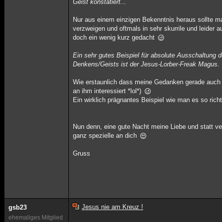
Geist konstatiert...
Nur aus einem einzigen Bekenntnis heraus sollte ma
verzweigen und oftmals in sehr skurrile und leider 
doch ein wenig kurz gedacht
Ein sehr gutes Beispiel für absolute Ausschaltung 
Denkens/Geists ist der Jesus-Lorber-Freak Magus.
Wie erstaunlich dass meine Gedanken gerade auch in
an ihm interessiert *lol*)
Ein wirklich prägnantes Beispiel wie man es so ric
Nun denn, eine gute Nacht meine Liebe und statt v
ganz spezielle an dich
Gruss
Jesus nie am Kreuz !
gsb23
ehemaliges Mitglied