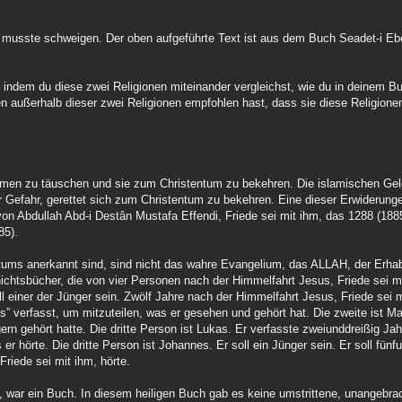
nd musste schweigen. Der oben aufgeführte Text ist aus dem Buch Seadet-i 
 indem du diese zwei Religionen miteinander vergleichst, wie du in deinem Bu
n außerhalb dieser zwei Religionen empfohlen hast, dass sie diese Religione
slimen zu täuschen und sie zum Christentum zu bekehren. Die islamischen Ge
 Gefahr, gerettet sich zum Christentum zu bekehren. Eine dieser Erwiderunge
n Abdullah Abd-i Destân Mustafa Effendi, Friede sei mit ihm, das 1288 (1885 
85).
ntums anerkannt sind, sind nicht das wahre Evangelium, das ALLAH, der Erha
hichtsbücher, die von vier Personen nach der Himmelfahrt Jesus, Friede sei m
ll einer der Jünger sein. Zwölf Jahre nach der Himmelfahrt Jesus, Friede sei m
” verfasst, um mitzuteilen, was er gesehen und gehört hat. Die zweite ist M
n gehört hatte. Die dritte Person ist Lukas. Er verfasste zweiunddreißig Jah
r hörte. Die dritte Person ist Johannes. Er soll ein Jünger sein. Er soll fünf
riede sei mit ihm, hörte.
war ein Buch. In diesem heiligen Buch gab es keine umstrittene, unangebrac