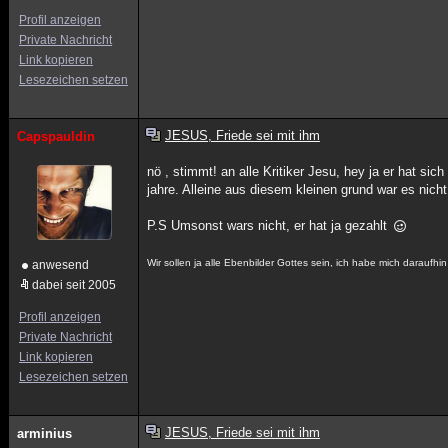
Profil anzeigen
Private Nachricht
Link kopieren
Lesezeichen setzen
JESUS, Friede sei mit ihm
Capspauldin
nö , stimmt! an alle Kritiker Jesu, hey ja er hat s
jahre. Alleine aus diesem kleinen grund war es nic
P.S Umsonst wars nicht, er hat ja gezahlt
Wir sollen ja alle Ebenbilder Gottes sein, ich habe mich daraufhi
anwesend
dabei seit 2005
Profil anzeigen
Private Nachricht
Link kopieren
Lesezeichen setzen
JESUS, Friede sei mit ihm
arminius