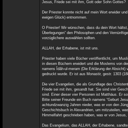
Jesus, Friede sei mit ihm, Gott oder Sohn Gottes?
Der Priester konnte nicht auf mein Wort erwider u
ewigen Glück) entnommen.
O Priester! Wir wünschen, dass du dein Wort hältst,
Überlegungen” den Philosophen und den Vernünftige
vorzüglichere auswählen sollten.
ALLAH, der Erhabene, ist mit uns.
Priester haben viele Bücher veröffentlicht, um Mu
in diesen Büchern erwidert und die Moslems von der
namens Îdâh-ul-meram (Die Erklärung der Absicht) vo
gedruckt wurde. Er ist aus Monastir, gestr. 1303 (18
Die vier Evangelien, die als Grundlage des Christe
Friede sei mit ihm, gesandt hat. Sie sind vier Gesc
sind. Einer dieser vier Personen ist Matthäus. Er so
Bitte seiner Freunde ein Buch namens “Geburt Jesus
achtundzwanzig Jahren nieder, was er von den Jünger
Geschichtsbuch in Alexandrien, um mitzuteilen, was e
Himmelfahrt geschrieben haben, was er von Jesus, F
Das Evangelium, das ALLAH, der Erhabene, sandte, 