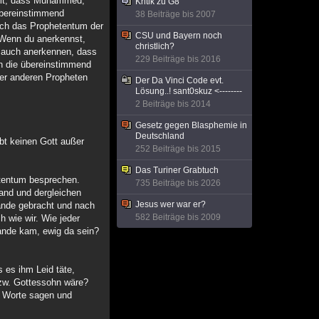
eilt, dass Muhammed,
Kritik zu G8
 übereinstimmend
38 Beiträge bis 2007
auch das Prophetentum der
CSU und Bayern noch
 Wenn du anerkennst,
christlich?
du auch anerkennen, dass
229 Beiträge bis 2016
h die übereinstimmend
der anderen Propheten
Der Da Vinci Code evt.
Lösung..! sant0skuz <--------
2 Beiträge bis 2014
Gesetz gegen Blasphemie in
Deutschland
bt keinen Gott außer
252 Beiträge bis 2015
Das Turiner Grabtuch
etentum besprechen.
735 Beiträge bis 2026
tand und dergleichen
Jesus wer war er?
ande gebracht und nach
582 Beiträge bis 2009
h wie wir. Wie jeder
ande kam, ewig da sein?
 es ihm Leid täte,
bzw. Gottessohn wäre?
e Worte sagen und