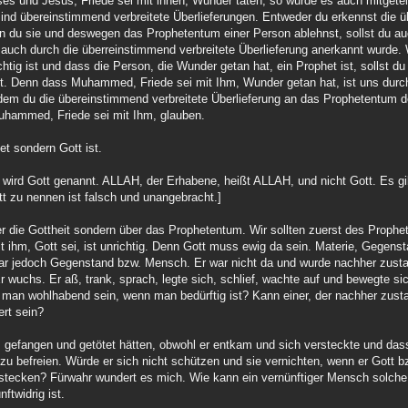
ses und Jesus, Friede sei mit ihnen, Wunder taten, so wurde es auch mitget
 sind übereinstimmend verbreitete Überlieferungen. Entweder du erkennst die
enn du sie und deswegen das Prophetentum einer Person ablehnst, sollst du 
 auch durch die überreinstimmend verbreitete Überlieferung anerkannt wurde.
chtig ist und dass die Person, die Wunder getan hat, ein Prophet ist, sollst 
t. Denn dass Muhammed, Friede sei mit Ihm, Wunder getan hat, ist uns durc
chdem du die übereinstimmend verbreitete Überlieferung an das Prophetentum 
uhammed, Friede sei mit Ihm, glauben.
et sondern Gott ist.
, wird Gott genannt. ALLAH, der Erhabene, heißt ALLAH, und nicht Gott. Es gi
zu nennen ist falsch und unangebracht.]
r die Gottheit sondern über das Prophetentum. Wir sollten zuerst des Proph
t ihm, Gott sei, ist unrichtig. Denn Gott muss ewig da sein. Materie, Gegens
 war jedoch Gegenstand bzw. Mensch. Er war nicht da und wurde nachher zust
 wuchs. Er aß, trank, sprach, legte sich, schlief, wachte auf und bewegte sic
 man wohlhabend sein, wenn man bedürftig ist? Kann einer, der nachher zust
ert sein?
, gefangen und getötet hätten, obwohl er entkam und sich versteckte und dass
 zu befreien. Würde er sich nicht schützen und sie vernichten, wenn er Gott 
rstecken? Fürwahr wundert es mich. Wie kann ein vernünftiger Mensch solch
ftwidrig ist.