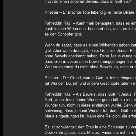
Hast du einen anderen Beweis, dass er Gott sei?
Priester – Er machte Tote lebendig. er heilte Blind
Fahreddîn Râzî – Kann man behaupten, dass es eine
auch keinen Wirkenden, bedeutet das, dass es kein
es den Schöpfer gibt.
Wenn du sagst, dass es einen Wirkenden geben kan
gibt. Aber wenn du sagst, dass Gott, vor Jesus, Frie
ohne Beweis anerkannt haben. Denn Jesus wurde na
dass Gott in Jesus ohne Beweis eingedrungen sei, s
Warum erkennst du nicht ohne Beweis an, dass er a
Priester – Der Grund, warum Gott in Jesus eingedru
tat Wunder. Du, ich und andere Geschöpfe taten kei
Fahreddîn Râzî – Als Beweis, dass Gott in Jesus, F
Gott, wenn Jesus keine Wunder getan hätte, nicht i
Wunder tun, nicht in diese eindringen würde. Denn 
notwendig, dass jemand Wunder tut, damit Gott in ih
Maus eingedrungen ist. Kann eine Religion, die erfor
Es ist schwieriger, den Stab in eine Schlange zu ve
Obwohl ihr glaubt, dass Moses, Friede sei mit ihm, 