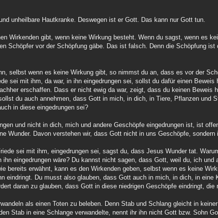
e und unheilbare Hautkranke. Deswegen ist er Gott. Das kann nur Gott tun.
n Wirkenden gibt, wenn keine Wirkung besteht. Wenn du sagst, wenn es kein
en Schöpfer vor der Schöpfung gäbe. Das ist falsch. Denn die Schöpfung ist 
n, selbst wenn es keine Wirkung gibt, so nimmst du an, dass es vor der Sc
de sei mit ihm, da war, in ihn eingedrungen sei, sollst du dafür einen Beweis
chher erschaffen. Dass er nicht ewig da war, zeigt, dass du keinen Beweis
ollst du auch annehmen, dass Gott in mich, in dich, in Tiere, Pflanzen und S
uch in diese eingedrungen sei?
ngen und nicht in dich, mich und andere Geschöpfe eingedrungen ist, ist offe
ne Wunder. Davon verstehen wir, dass Gott nicht in uns Geschöpfe, sondern i
riede sei mit ihm, eingedrungen sei, sagst du, dass Jesus Wunder tat. Waru
n ihn eingedrungen wäre? Du kannst nicht sagen, dass Gott, weil du, ich und
wie bereits erwähnt, kann es den Wirkenden geben, selbst wenn es keine Wirku
n eindringt. Du musst also glauben, dass Gott auch in mich, in dich, in eine
dert daran zu glauben, dass Gott in diese niedrigen Geschöpfe eindringt, die r
rwandeln als einen Toten zu beleben. Denn Stab und Schlang gleicht in keiner
den Stab in eine Schlange verwandelte, nennt ihr ihn nicht Gott bzw. Sohn Go