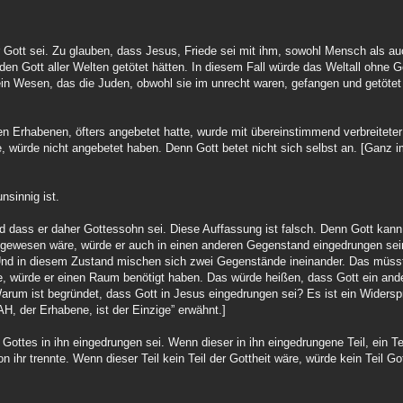
rer Gott sei. Zu glauben, dass Jesus, Friede sei mit ihm, sowohl Mensch als a
den Gott aller Welten getötet hätten. In diesem Fall würde das Weltall ohne Go
ein Wesen, das die Juden, obwohl sie im unrecht waren, gefangen und getötet 
n Erhabenen, öfters angebetet hatte, wurde mit übereinstimmend verbreiteter 
 würde nicht angebetet haben. Denn Gott betet nicht sich selbst an. [Ganz 
nsinnig ist.
und dass er daher Gottessohn sei. Diese Auffassung ist falsch. Denn Gott ka
 gewesen wäre, würde er auch in einen anderen Gegenstand eingedrungen sein
Und in diesem Zustand mischen sich zwei Gegenstände ineinander. Das müsst
, würde er einen Raum benötigt haben. Das würde heißen, dass Gott ein and
Warum ist begründet, dass Gott in Jesus eingedrungen sei? Es ist ein Widersp
, der Erhabene, ist der Einzige” erwähnt.]
l Gottes in ihn eingedrungen sei. Wenn dieser in ihn eingedrungene Teil, ein Te
on ihr trennte. Wenn dieser Teil kein Teil der Gottheit wäre, würde kein Teil Go