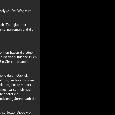
Ebediyye (Der Weg zum
ch “Festigkeit der
n kennenlernen und die
lehrten haben die Lügen
n ist das türkische Buch
n.Chr.) in Istanbul
bene durch Gabriel,
it ihm, verfasst worden
it ihm, hat er mit der
arkus. Er schrieb nach
re später ein
undvierzig Jahre nach der
hte Texte. Diese vier