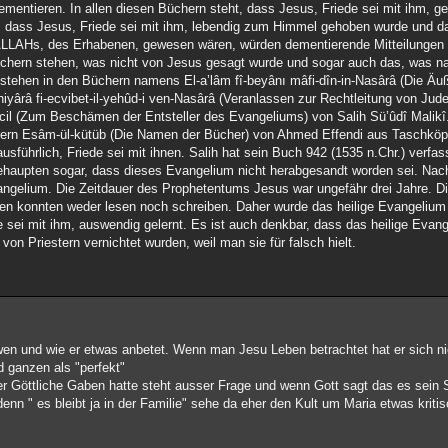
mentieren. In allen diesen Büchern steht, dass Jesus, Friede sei mit ihm, ge
ilt, dass Jesus, Friede sei mit ihm, lebendig zum Himmel gehoben wurde und d
 ALLAHs, des Erhabenen, gewesen wären, würden dementierende Mitteilungen 
üchern stehen, was nicht von Jesus gesagt wurde und sogar auch das, was n
stehen in den Büchern namens El-a’lâm fî-beyânı mâfi-dîn-in-Nasârâ (Die Äuß
hiyârâ fi-ecvibet-il-yehûd-i ven-Nasârâ (Veranlassen zur Rechtleitung von Jud
ncil (Zum Beschämen der Entsteller des Evangeliums) von Salih Sü’ûdî Malik
chern Esâm-ül-kütüb (Die Namen der Bücher) von Ahmed Effendi aus Taschkö
sführlich, Friede sei mit ihnen. Salih hat sein Buch 942 (1535 n.Chr.) verfas
ehaupten sogar, dass dieses Evangelium nicht herabgesandt worden sei. Nac
angelium. Die Zeitdauer des Prophetentums Jesus war ungefähr drei Jahre. D
nen konnten weder lesen noch schreiben. Daher wurde das heilige Evangelium
 sei mit ihm, auswendig gelernt. Es ist auch denkbar, dass das heilige Evan
on Priestern vernichtet wurden, weil man sie für falsch hielt.
wen und wie er etwas anbetet. Wenn man Jesu Leben betrachtet hat er sich n
 ganzen als "perfekt"
r Göttliche Gaben hatte steht ausser Frage und wenn Gott sagt das es sein S
nn " es bleibt ja in der Familie" sehe da eher den Kult um Maria etwas kritis