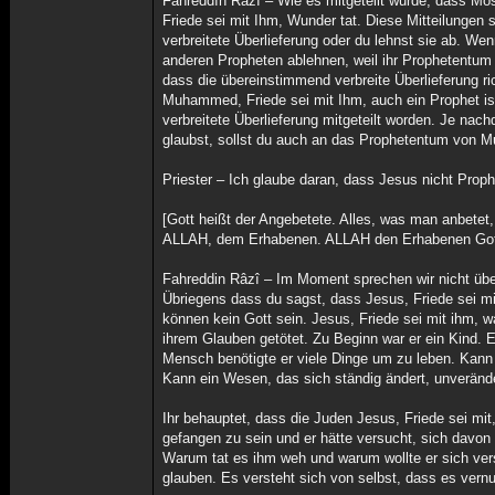
Fahreddîn Râzî – Wie es mitgeteilt wurde, dass Mo
Friede sei mit Ihm, Wunder tat. Diese Mitteilungen
verbreitete Überlieferung oder du lehnst sie ab. W
anderen Propheten ablehnen, weil ihr Prophetentum
dass die übereinstimmend verbreite Überlieferung ri
Muhammed, Friede sei mit Ihm, auch ein Prophet is
verbreitete Überlieferung mitgeteilt worden. Je na
glaubst, sollst du auch an das Prophetentum von M
Priester – Ich glaube daran, dass Jesus nicht Proph
[Gott heißt der Angebetete. Alles, was man anbetet
ALLAH, dem Erhabenen. ALLAH den Erhabenen Gott 
Fahreddin Râzî – Im Moment sprechen wir nicht übe
Übriegens dass du sagst, dass Jesus, Friede sei mi
können kein Gott sein. Jesus, Friede sei mit ihm,
ihrem Glauben getötet. Zu Beginn war er ein Kind. Er
Mensch benötigte er viele Dinge um zu leben. Kann
Kann ein Wesen, das sich ständig ändert, unveränd
Ihr behauptet, dass die Juden Jesus, Friede sei mit
gefangen zu sein und er hätte versucht, sich davon
Warum tat es ihm weh und warum wollte er sich ve
glauben. Es versteht sich von selbst, dass es vernun