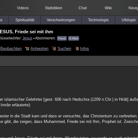
s
Videos
Statistiken
Chat
Wiki
Neuig
le
Spiritualität
Verschwörungen
Technologie
Ufologie
ESUS, Friede sei mit ihm
lüsselwörter:
Jesus
▪ Abonnieren:
Feed
E-Mail
Beobachten
Antworten
Suchen
Infos
r islamischer Gelehrter [gest. 606 nach Hedschra (1209 n.Chr.) in Hirât] äuße
Imrân erläuterte):
riester in die Stadt kam und dass er versuchte, das Christentum zu verbreiten.
se gibt, die zeigen, dass Muhammed, Friede sei mit Ihm, Prophet ist. Zwisch