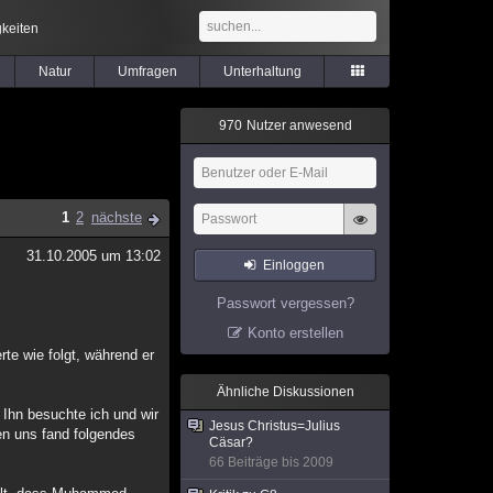
keiten
Natur
Umfragen
Unterhaltung
9
7
0
Nutzer anwesend
1
2
nächste
31.10.2005 um 13:02
Einloggen
Passwort vergessen?
Konto erstellen
rte wie folgt, während er
Ähnliche Diskussionen
 Ihn besuchte ich und wir
Jesus Christus=Julius
en uns fand folgendes
Cäsar?
66 Beiträge bis 2009