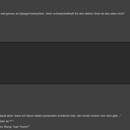
n mal genau im Spiegel betrachtet. Sehr schmeichelthaft für den lieben Gott ist das aber nicht"
aub jetzt, dass ich kaum selten jemanden entdeckt hab, der soviel unsinn von sich gibt..."
ake ist ^^"
ohen Rang" hatt *hehe*"