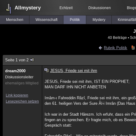
Allmystery
Echtzeit
Diskussionen
Blog
Menschen
Wissenschaft
Politik
Mystery
Kriminalfäl
J
40 Beiträge
▪ Sch
Rubrik Politik
Seite 1 von 2
JESUS, Friede sei mit ihm
dream2000
Diskussionsleiter
JESUS, Friede sei mit ihm, IST EIN PROPHET;
ehemaliges Mitglied
MAN DARF IHN NICHT ANBETEN
Link kopieren
Imâm-ı Fahreddin Râzî, Friede sei mit ihm, ein große
Lesezeichen setzen
den 61. heiligen Vers der Sure Âl-i Imrân (Das Haus 
Ich war in der Stadt Hârezm. Ich erfuhr, dass ein P
fingen an zu sprechen. Er fragte mich, ob es Bewei
Gespräch statt: