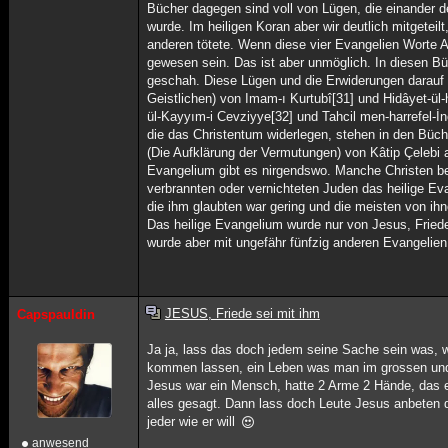
Bücher dagegen sind voll von Lügen, die einander de
wurde. Im heiligen Koran aber wir deutlich mitgete
anderen tötete. Wenn diese vier Evangelien Worte
gewesen sein. Das ist aber unmöglich. In diesen B
geschah. Diese Lügen und die Erwiderungen darauf 
Geistlichen) von Imam-ı Kurtubî[31] und Hidâyet-ül-
ül-Kayyım-i Cevziyye[32] und Tahcil men-harrefel-İ
die das Christentum widerlegen, stehen in den Bü
(Die Aufklärung der Vermutungen) von Kâtip Çelebi au
Evangelium gibt es nirgendswo. Manche Christen b
verbrannten oder vernichteten Juden das heilige Ev
die ihm glaubten war gering und die meisten von ih
Das heilige Evangelium wurde nur von Jesus, Friede
wurde aber mit ungefähr fünfzig anderen Evangelien v
JESUS, Friede sei mit ihm
Capspauldin
Ja ja, lass das doch jedem seine Sache sein was, 
kommen lassen, ein Leben was man im grossen und
Jesus war ein Mensch, hatte 2 Arme 2 Hände, das e
alles gesagt. Dann lass doch Leute Jesus anbeten de
jeder wie er will
anwesend