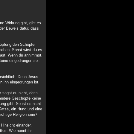
e Wirkung gibt, gibt es
der Beweis dafür, dass
höpfung den Schöpfer
 haben. Sonst wirst du es
 hast. Wenn du annimmst,
teine eingedrungen sei.
nsichtlich. Denn Jesus
n ihn eingedrungen ist.
m sagst du nicht, dass
 andere Geschöpfe keine
ng gibt. So ist es nicht
 Katze, ein Hund und eine
ichtige Religion sein?
 Hinsicht einander.
ttes. Wie nennt ihr