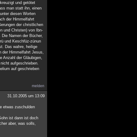
kreuzigt und getötet
ass man statt ihn, einen
unter diesen Worten
ach der Himmelfahrt
erungen der christlichen
en und Christen) von Ibn-
î. Die Namen der Bücher,
prü und Keschfüz-zünun
st. Das wahre, heilige
h der Himmelfahrt Jesus,
ie Anzahl der Gläubigen,
 nicht aufgeschrieben.
gelium auf geschrieben
melden
31.10.2005 um 13:09
ie etwas zuschulden
ohn ist dann ist doch
cher aber, was solls,