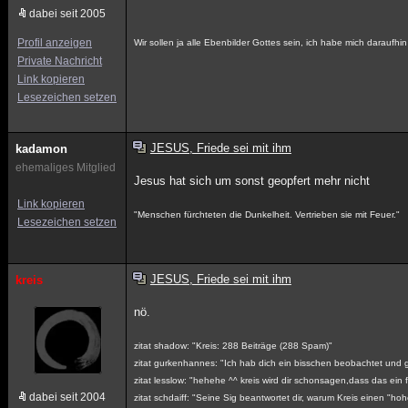
dabei seit 2005
Profil anzeigen
Wir sollen ja alle Ebenbilder Gottes sein, ich habe mich daraufhi
Private Nachricht
Link kopieren
Lesezeichen setzen
JESUS, Friede sei mit ihm
kadamon
ehemaliges Mitglied
Jesus hat sich um sonst geopfert mehr nicht
Link kopieren
"Menschen fürchteten die Dunkelheit. Vertrieben sie mit Feuer."
Lesezeichen setzen
JESUS, Friede sei mit ihm
kreis
nö.
zitat shadow: "Kreis: 288 Beiträge (288 Spam)"
zitat gurkenhannes: "Ich hab dich ein bisschen beobachtet und gl
zitat lesslow: "hehehe ^^ kreis wird dir schonsagen,dass das ein f
dabei seit 2004
zitat schdaiff: "Seine Sig beantwortet dir, warum Kreis einen "h