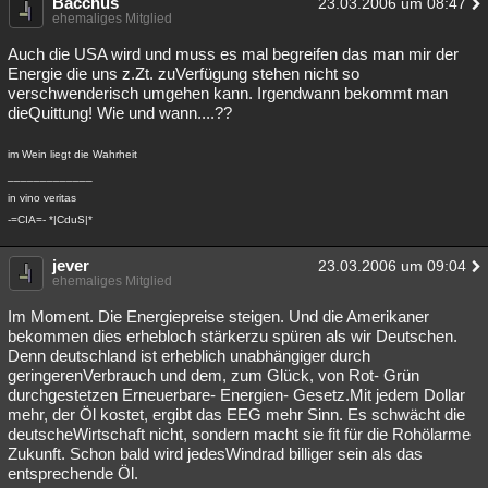
Bacchus
23.03.2006 um 08:47
ehemaliges Mitglied
Auch die USA wird und muss es mal begreifen das man mir der
Energie die uns z.Zt. zuVerfügung stehen nicht so
verschwenderisch umgehen kann. Irgendwann bekommt man
dieQuittung! Wie und wann....??
im Wein liegt die Wahrheit
_____________
in vino veritas
-=CIA=- *|CduS|*
jever
23.03.2006 um 09:04
ehemaliges Mitglied
Im Moment. Die Energiepreise steigen. Und die Amerikaner
bekommen dies erhebloch stärkerzu spüren als wir Deutschen.
Denn deutschland ist erheblich unabhängiger durch
geringerenVerbrauch und dem, zum Glück, von Rot- Grün
durchgestetzen Erneuerbare- Energien- Gesetz.Mit jedem Dollar
mehr, der Öl kostet, ergibt das EEG mehr Sinn. Es schwächt die
deutscheWirtschaft nicht, sondern macht sie fit für die Rohölarme
Zukunft. Schon bald wird jedesWindrad billiger sein als das
entsprechende Öl.