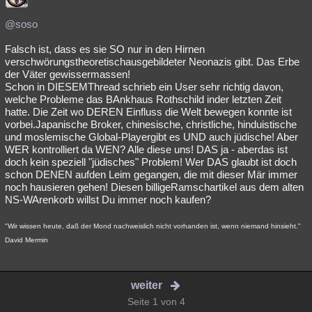
@soso
Falsch ist, dass es sie SO nur in den Hirnen
verschwörungstheoretischausgebildeter Neonazis gibt. Das Erbe
der Väter gewissermassen!
Schon in DIESEMThread schrieb ein User sehr richtig davon,
welche Probleme das BAnkhaus Rothschild inder letzten Zeit
hatte. Die Zeit wo DEREN Einfluss die Welt bewegen konnte ist
vorbei.Japanische Broker, chinesische, christliche, hinduistische
und moslemische Global-Playergibt es UND auch jüdische! Aber
WER kontrolliert da WEN? Alle diese uns! DAS ja - aberdas ist
doch kein speziell "jüdisches" Problem! Wer DAS glaubt ist doch
schon DENEN aufden Leim gegangen, die mit dieser Mär immer
noch hausieren gehen! Diesen billigeRamschartikel aus dem alten
NS-WArenkorb willst Du immer noch kaufen?
"Wir wissen heute, daß der Mond nachweislich nicht vorhanden ist, wenn niemand hinsieht."
David Mermin
weiter
Seite 1 von 4