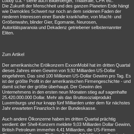
Lobby u.a. - siehe auch Bilderberger, Trilaterale, CFR etc.
Die Zukunft der Menschheit und des ganzen Planeten Erde hängt
Besucht
Teilgenommen
Alle
Neue
Geschlossen
wie Damokles Schwert nur noch an dem seidenen Faden der
niederen Interessen einer Bande krankhafter, von Macht- und
Lesenswert
Schlüsselwörter
Größenwahn, blinder Gier, Egomanie, Neurosen,
Autoritätsparanoia und Dekadenz getriebener selbsternannter
Eliten.
Zum Artikel
Der amerikanische Erölkonzern ExxonMobil hat im dritten Quartal
dieses Jahres einen Gewinn von 9,92 Milliarden US-Dollar
eingefahren. Das sind 100 Millionen US-Dollar Gewinn pro Tag. Es
ist der größte Profit in der amerikanischen Firmengeschichte - und
damit sicher der größte überhaupt. Der Gewinn des
Unternehmens in den ersten neun Monaten stieg auf sagenhafte
25.420.000.000 Dollar. Mehr als das Bruttosozialprodukt
Luxemburgs und nur knapp fünf Milliarden unter dem für nächstes
Jahr erwarteten Finanzloch in der Bundeskasse.
Auch andere Ölkonzerne haben im dritten Quartal prächtig
verdient: der Shell-Konzern meldete 9,03 Milliarden Dollar Gewinn,
British Petroleum immerhin 4,41 Milliarden, die US-Firmen