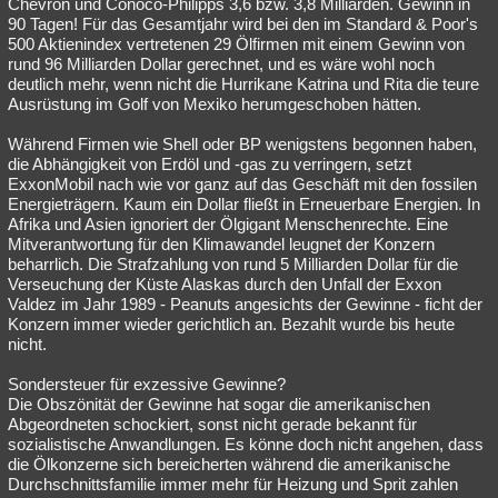
Chevron und Conoco-Philipps 3,6 bzw. 3,8 Milliarden. Gewinn in
90 Tagen! Für das Gesamtjahr wird bei den im Standard & Poor's
500 Aktienindex vertretenen 29 Ölfirmen mit einem Gewinn von
rund 96 Milliarden Dollar gerechnet, und es wäre wohl noch
deutlich mehr, wenn nicht die Hurrikane Katrina und Rita die teure
Ausrüstung im Golf von Mexiko herumgeschoben hätten.
Während Firmen wie Shell oder BP wenigstens begonnen haben,
die Abhängigkeit von Erdöl und -gas zu verringern, setzt
ExxonMobil nach wie vor ganz auf das Geschäft mit den fossilen
Energieträgern. Kaum ein Dollar fließt in Erneuerbare Energien. In
Afrika und Asien ignoriert der Ölgigant Menschenrechte. Eine
Mitverantwortung für den Klimawandel leugnet der Konzern
beharrlich. Die Strafzahlung von rund 5 Milliarden Dollar für die
Verseuchung der Küste Alaskas durch den Unfall der Exxon
Valdez im Jahr 1989 - Peanuts angesichts der Gewinne - ficht der
Konzern immer wieder gerichtlich an. Bezahlt wurde bis heute
nicht.
Sondersteuer für exzessive Gewinne?
Die Obszönität der Gewinne hat sogar die amerikanischen
Abgeordneten schockiert, sonst nicht gerade bekannt für
sozialistische Anwandlungen. Es könne doch nicht angehen, dass
die Ölkonzerne sich bereicherten während die amerikanische
Durchschnittsfamilie immer mehr für Heizung und Sprit zahlen