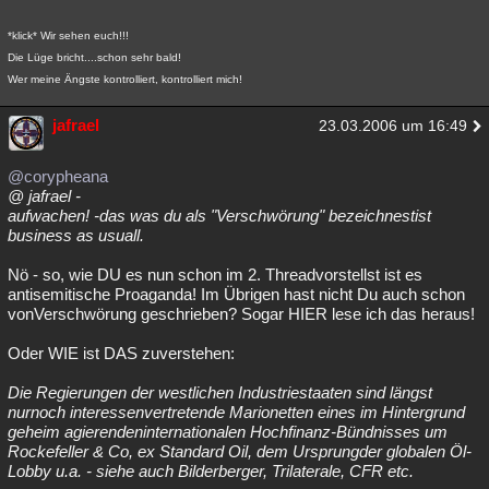
*klick* Wir sehen euch!!!
Die Lüge bricht....schon sehr bald!
Wer meine Ängste kontrolliert, kontrolliert mich!
jafrael
23.03.2006 um 16:49
@corypheana
@ jafrael -
aufwachen! -das was du als "Verschwörung" bezeichnestist
business as usuall.
Nö - so, wie DU es nun schon im 2. Threadvorstellst ist es
antisemitische Proaganda! Im Übrigen hast nicht Du auch schon
vonVerschwörung geschrieben? Sogar HIER lese ich das heraus!
Oder WIE ist DAS zuverstehen:
Die Regierungen der westlichen Industriestaaten sind längst
nurnoch interessenvertretende Marionetten eines im Hintergrund
geheim agierendeninternationalen Hochfinanz-Bündnisses um
Rockefeller & Co, ex Standard Oil, dem Ursprungder globalen Öl-
Lobby u.a. - siehe auch Bilderberger, Trilaterale, CFR etc.