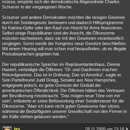
müsse, empörte sich der demokratische Abgeordnete Charles
Schumer in der vergangenen Woche.
Schumer und andere Demokraten möchten die riesigen Gewinne
durch ein Sondergesetz besteuern und dadurch Hilfsprogramme
für Katrina-Opfer oder den Kauf von Heizöl für Arme finanzieren.
Selbst einige Republikaner sind der Ansicht, die Ölkonzerne
müssten nachweisen, dass sie mit den Gewinnen verantwortlich
umgingen. Sonst werde der Kongress neue Gesetze beschließen.
Mit einem Hearing will man schon mal herausfinden, ob es illegale
Preisabsprachen gegeben hat.
Der republikanische Sprecher im Repräsentantenhaus, Dennis
Hastert, verteidigte die Ölfirmen: "Öl- und Gasfirmen machen
Rekordgewinne. Das ist in Ordnung. Das ist Amerika", sagte er.
Sein Parteifreund Judd Gregg, Senator aus New Hampshire,
entgegnete jedoch, es gebe Grenzen der Geduld der
amerikanischen Öffentlichkeit. Die Ölfirmen hätten das Vertrauen
der Bevölkerung missbraucht. "Das mögen neue Töne von mir
sein", erläuterte er seine Befürwortung einer Sondersteuer für die
Ölkonzerne. "Aber ich kann nicht guten Gewissens hier sitzen,
während die Bedürftigsten unserer Gesellschaft von den Firmen in
der Kälte stehen gelassen werden."
tes
28.11.2005 um 13:16