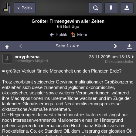
Politik
Bereiche
Größter Firmengewinn aller Zeiten
66 Beiträge
Echtzeit
Diskussionen
Blogs
Videos
Statistiken
Politik
Mehr
Chat
Wiki
Neuigkeiten
2
Seite
1
/ 4
meine Rubriken
corypheana
28.11.2005 um 13:13
Menschen
Wissenschaft
Politik
Mystery
Kriminalfälle
ehemaliges Mitglied
Diskussionsleiter
Spiritualität
Verschwörungen
Technologie
Ufologie
= größter Verlust für die Menschheit und den Planeten Erde?
Trotz exorbitant steigender Gewinne multinationaler Großkonzerne
Natur
Umfragen
Unterhaltung
entziehen sich diese zunehmend jeglicher ökonomischer,
weitere Rubriken
ökologischer, sozialer sowie weiterer Verantwortungen, während
ihre Machtpositionen ins unermeßliche wachsen und im Zuge der
Philosophie
Träume
Orte
Esoterik
Literatur
laufenden Globalisierungs- und Neoliberalisierungsprozesse
diktatorische Ausmaße annehmen.
Astronomie
Helpdesk
Gruppen
Gaming
Filme
Die Regierungen der westlichen Industriestaaten sind längst nur
noch interessenvertretende Marionetten eines im Hintergrund
Musik
Clash
Verbesserungen
Allmystery
English
geheim agierenden internationalen Hochfinanz-Bündnisses um
Rockefeller & Co, ex Standard Oil, dem Ursprung der globalen Öl-
Übersichten