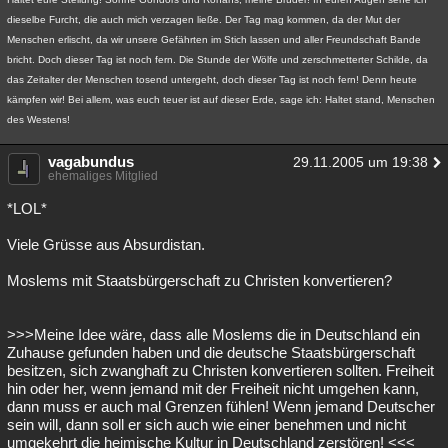
dieselbe Furcht, die auch mich verzagen ließe. Der Tag mag kommen, da der Mut der
Menschen erlischt, da wir unsere Gefährten im Stich lassen und aller Freundschaft Bande
bricht. Doch dieser Tag ist noch fern. Die Stunde der Wölfe und zerschmetterter Schilde, da
das Zeitalter der Menschen tosend untergeht, doch dieser Tag ist noch fern! Denn heute
kämpfen wir! Bei allem, was euch teuer ist auf dieser Erde, sage ich: Haltet stand, Menschen
des Westens!
vagabundus
29.11.2005 um 19:38
ehemaliges Mitglied
*LOL*
Viele Grüsse aus Absurdistan.
Moslems mit Staatsbürgerschaft zu Christen konvertieren?
>>>Meine Idee wäre, dass alle Moslems die in Deutschland ein
Zuhause gefunden haben und die deutsche Staatsbürgerschaft
besitzen, sich zwanghaft zu Christen konvertieren sollten. Freiheit
hin oder her, wenn jemand mit der Freiheit nicht umgehen kann,
dann muss er auch mal Grenzen fühlen! Wenn jemand Deutscher
sein will, dann soll er sich auch wie einer benehmen und nicht
umgekehrt die heimische Kultur in Deutschland zerstören! <<<