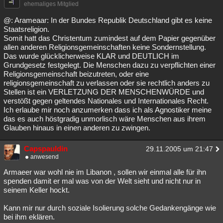
ehemaliges Mitglied
@: Arameaar: In der Bundes Republik Deutschland gibt es keine
Staatsreligion.
Somit hatt das Christentum zumindest auf dem Papier gegenüber
allen anderen Religionsgemeinschaften keine Sondernstellung.
Das wurde glücklicherweise KLAR und DEUTLICH im
Grundgesetz festgelegt. Die Menschen dazu zu verpflichten einer
Religionsgemeinschaft beizutreten, oder eine
religionsgemeinschaft zu verlassen oder sie rechtlich anders zu
Stellen ist ein VERLETZUNG DER MENSCHENWÜRDE und
verstößt gegen geltendes Nationales und Internationales Recht.
Ich erlaube mir noch anzumerken dass ich als Agnostiker meine
das es auch höstgradig unmorlisch wäre Menschen aus ihrem
Glauben hinaus in einen anderen zu zwingen.
Capspauldin
29.11.2005 um 21:47
anwesend
Armaeer war wohl nie im Libanon , sollen wir einmal alle für ihn
spenden damit er mal was von der Welt sieht und nicht nur in
seinem Keller hockt.
Kann mir nur durch soziale Isolierung solche Gedankengänge wie
bei ihm eklären.