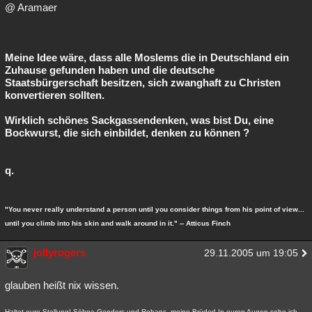
@ Aramaer
Meine Idee wäre, dass alle Moslems die in Deutschland ein
Zuhause gefunden haben und die deutsche
Staatsbürgerschaft besitzen, sich zwanghaft zu Christen
konvertieren sollten.
Wirklich schönes Sackgassendenken, was bist Du, eine
Bockwurst, die sich einbildet, denken zu können ?
q.
"You never really understand a person until you consider things from his point of view...
until you climb into his skin and walk around in it." -- Atticus Finch
jollyrogers
29.11.2005 um 19:05
glauben heißt nix wissen.
Haltet eure Stellung! Söhne Gondors und Rohans, meine Brüder! In euren Augen sehe ich