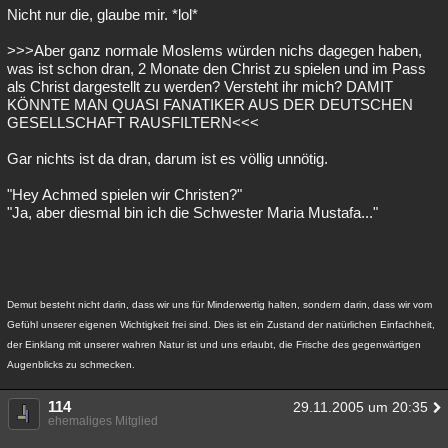
Nicht nur die, glaube mir. *lol*
>>>Aber ganz normale Moslems würden nichs dagegen haben,
was ist schon dran, 2 Monate den Christ zu spielen und im Pass
als Christ dargestellt zu werden? Versteht ihr mich? DAMIT
KÖNNTE MAN QUASI FANATIKER AUS DER DEUTSCHEN
GESELLSCHAFT RAUSFILTERN<<<
Gar nichts ist da dran, darum ist es völlig unnötig.
"Hey Achmed spielen wir Christen?"
"Ja, aber diesmal bin ich die Schwester Maria Mustafa..."
Demut besteht nicht darin, dass wir uns für Minderwertig halten, sondern darin, dass wir vom
Gefühl unserer eigenen Wichtigkeit frei sind. Dies ist ein Zustand der natürlichen Einfachheit,
der Einklang mit unserer wahren Natur ist und uns erlaubt, die Frische des gegenwärtigen
Augenblicks zu schmecken.
114
29.11.2005 um 20:35
ehemaliges Mitglied