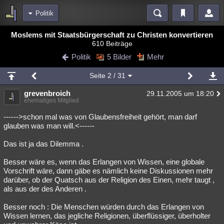
Politik
Bereiche
Moslems mit Staatsbürgerschaft zu Christen konvertieren
610 Beiträge
Echtzeit
Diskussionen
Blogs
Videos
Statistiken
Politik
5 Bilder
Mehr
Chat
Wiki
Neuigkeiten
Seite
2
/ 31
meine Rubriken
grevenbroich
29.11.2005 um 18:20
Menschen
Wissenschaft
Politik
Mystery
Kriminalfälle
ehemaliges Mitglied
Spiritualität
Verschwörungen
Technologie
Ufologie
------>schon mal was von Glaubensfreiheit gehört, man darf
glauben was man will.<------
Natur
Umfragen
Unterhaltung
Das ist ja das Dilemma .
weitere Rubriken
Besser wäre es, wenn das Erlangen von Wissen, eine globale
Philosophie
Träume
Orte
Esoterik
Literatur
Vorschrift wäre, dann gäbe es nämlich keine Diskussionen mehr
darüber, ob der Quatsch aus der Religion des Einen, mehr taugt ,
Astronomie
Helpdesk
Gruppen
Gaming
Filme
als aus der des Anderen .
Musik
Clash
Verbesserungen
Allmystery
English
Besser noch : Die Menschen würden durch das Erlangen von
Wissen lernen, das jegliche Religionen, überflüssiger, überholter
Übersichten