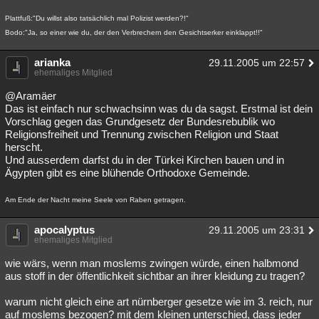
Plattfuß:"Du willst also tatsächlich mal Polizist werden?!"
Bodo:"Ja, so einer wie du, der den Verbrechern den Gesichtserker einklappt!!"
arianka
29.11.2005 um 22:57
ehemaliges Mitglied
@Aramäer
Das ist einfach nur schwachsinn was du da sagst. Erstmal ist dein
Vorschlag gegen das Grundgesetz der Bundesrebublik wo
Religionsfreiheit und Trennung zwischen Religion und Staat
herscht.
Und ausserdem darfst du in der Türkei Kirchen bauen und in
Ägypten gibt es eine blühende Orthodoxe Gemeinde.
Am Ende der Nacht meine Seele von Raben getragen.
apocalyptus
29.11.2005 um 23:31
ehemaliges Mitglied
wie wärs, wenn man moslems zwingen würde, einen halbmond
aus stoff in der öffentlichkeit sichtbar an ihrer kleidung zu tragen?
warum nicht gleich eine art nürnberger gesetze wie im 3. reich, nur
auf moslems bezogen? mit dem kleinen unterschied, dass jeder