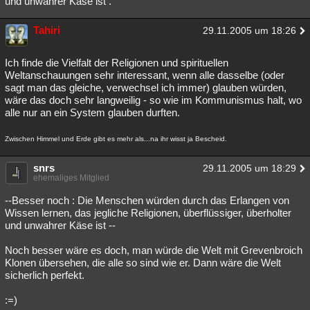
und unwahrer Käse ist .
Besucht
Teilgenommen
Alle
Neue
Geschlossen
Tahiri
29.11.2005 um 18:26
Lesenswert
Schlüsselwörter
Ich finde die Vielfalt der Religionen und spirituellen
Weltanschauungen sehr interessant, wenn alle dasselbe (oder
sagt man das gleiche, verwechsel ich immer) glauben würden,
wäre das doch sehr langweilig - so wie im Kommunismus halt, wo
alle nur an ein System glauben durften.
Zwischen Himmel und Erde gibt es mehr als...na ihr wisst ja Bescheid.
snrs
29.11.2005 um 18:29
ehemaliges Mitglied
--Besser noch : Die Menschen würden durch das Erlangen von
Wissen lernen, das jegliche Religionen, überflüssiger, überholter
und unwahrer Käse ist --
Noch besser wäre es doch, man würde die Welt mit Grevenbroich
Klonen übersehen, die alle so sind wie er. Dann wäre die Welt
sicherlich perfekt.
:=)