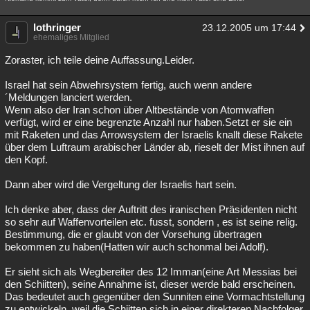
lothringer
23.12.2005 um 17:44
ehemaliges Mitglied
Zoraster, ich teile deine Auffassung.Leider.
Israel hat sein Abwehrsystem fertig, auch wenn andere
´Meldungen lanciert werden.
Wenn also der Iran schon über Altbestände von Atomwaffen
verfügt, wird er eine begrenzte Anzahl nur haben.Setzt er sie ein
mit Raketen und das Arrowsystem der Israelis knallt diese Rakete
über dem Luftraum arabischer Länder ab, rieselt der Mist ihnen auf
den Kopf.
Dann aber wird die Vergeltung der Israelis hart sein.
Ich denke aber, dass der Auftritt des iranischen Präsidenten nicht
so sehr auf Waffenvorteilen etc. fusst, sondern , es ist seine relig.
Bestimmung, die er glaubt von der Vorsehung übertragen
bekommen zu haben(Hatten wir auch schonmal bei Adolf).
Er sieht sich als Wegbereiter des 12 Imman(eine Art Messias bei
den Schiitten), seine Annahme ist, dieser werde bald erscheinen.
Das bedeutet auch gegenüber den Sunniten eine Vormachtstellung
zu entwickeln, weil die Schiitten sich in einer direkteren Nachfolger