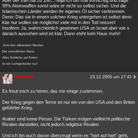
Aber der Iran hat zu 100... Naja Ich bin mal vorsichtig und sage
99% Atomwaffen sonst wäre er nicht so selbst sicher. Und die
Islamischen Länder werden ihr eigenes Öl sicher verbrennen.
Denn: Das sie in einern solchen Krieg untergehen ist selbst denn
klar nur wollen sie möglichst viele mit in den Tod reissen!
Insofern: Ja, wahrscheinlich gewinnen USA un Israel aber wie s
danach aussehen wird ist klar. Dann steht kein Haus mehr!
„Vom den allerersten Werden
Der unendlichen Natur,
Alles Göttliche auf Erden
Ist ein Lichtgedanke nur.“
tellarian1
23.12.2005 um 17:41
Es freut mich zu hören, das mir einige zustimmen.
Der Krieg gegen den Terror ist nur ein von den USA und den Briten
geführter Krieg.
Araber sind keine Perser. Die Türken mögen vielleicht politische
Rivalen darstellen, nicht jedoch religiöse Rivalen.
Und ich bin auch davon überzeugt wenn es "hart auf hart" geht,