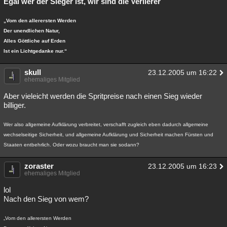
Egal wer der Sieger ist, wir sind die Verlierer
„Vom den allerersten Werden
Der unendlichen Natur,
Alles Göttliche auf Erden
Ist ein Lichtgedanke nur.“
skull
23.12.2005 um 16:22
ehemaliges Mitglied
Aber vieleicht werden die Spritpreise nach einen Sieg wieder
billiger.
Wer also allgemeine Aufklärung verbreitet, verschafft zugleich eben dadurch allgemeine
wechselseitige Sicherheit, und allgemeine Aufklärung und Sicherheit machen Fürsten und
Staaten entbehrlich. Oder wozu braucht man sie sodann?
zoraster
23.12.2005 um 16:23
ehemaliges Mitglied
lol
Nach den Sieg von wem?
„Vom den allerersten Werden