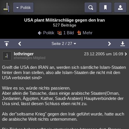
Politik
Bereiche
USA plant Militärschläge gegen den Iran
527 Beiträge
Echtzeit
Diskussionen
Blogs
Videos
Statistiken
Politik
1 Bild
Mehr
Chat
Wiki
Neuigkeiten
Seite
2
/ 27
meine Rubriken
lothringer
23.12.2005 um 16:09
Menschen
Wissenschaft
Politik
Mystery
Kriminalfälle
ehemaliges Mitglied
Spiritualität
Verschwörungen
Technologie
Ufologie
Greift die USA den IRAN an, werden sich sämtliche Islam-Staaten
hinter dem Iran stellen, also alle Islam-Staaten die nicht mit den
USA verbündet sind>
Natur
Umfragen
Unterhaltung
weitere Rubriken
Wäre es so, würde nichts passieren.
Aber allein die Tatsache, dass einige arabische Staaten(Oman,
Philosophie
Träume
Orte
Esoterik
Literatur
Jordanien, Ägypten, Kathar, Saudi-Arabien) Hauptverbündete der
Usa sind, lässt diesen Schluss eben nicht zu.
Astronomie
Helpdesk
Gruppen
Gaming
Filme
Als der"seltsame Krieg" gegen den Irak geführt wurde, hatte auch
Musik
Clash
Verbesserungen
Allmystery
English
die arabische Welt nichts unternommen.
Übersichten