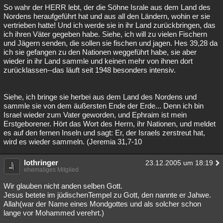
So wahr der HERR lebt, der die Söhne Israle aus dem Land des
Nordens heraufgeführt hat und aus all den Ländern, wohin er sie
vertrieben hatte! Und ich werde sie in ihr Land zurückbringen, das
ich ihren Väter gegeben habe. Siehe, ich will zu vielen Fischern
und Jägern senden, die sollen sie fischen und jagen. Hes 39,28 da
ich sie gefangen zu den Nationen weggeführt habe, sie aber
wieder in ihr Land sammle und keinen mehr von ihnen dort
zurücklassen--das läuft seit 1948 besonders intensiv.
Siehe, ich bringe sie herbei aus dem Land des Nordens und
sammle sie von dem äußersten Ende der Erde... Denn ich bin
Israel wieder zum Vater geworden, und Ephraim ist mein
Erstgeborener. Hört das Wort des Herrn, ihr Nationen, und meldet
es auf den fernen Inseln und sagt: Er, der Israels zerstreut hat,
wird es wieder sammeln. (Jeremia 31,7-10
lothringer
23.12.2005 um 18:19
ehemaliges Mitglied
Wir glauben nicht anden selben Gott.
Jesus betete im jüdischenTempel zu Gott, den nannte er Jahwe.
Allah(war der Name eines Mondgottes und als solcher schon
lange vor Mohammed verehrt.)