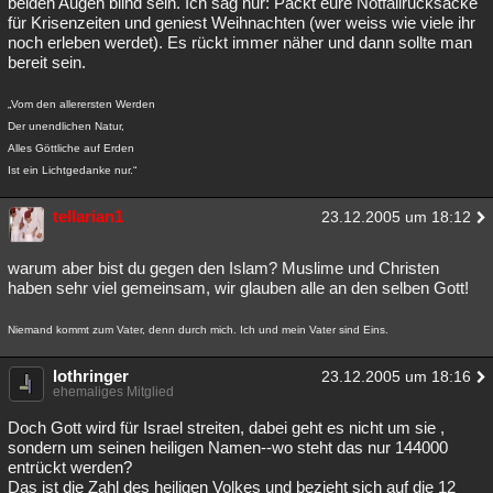
beiden Augen blind sein. Ich sag nur: Packt eure Notfallrucksäcke
für Krisenzeiten und geniest Weihnachten (wer weiss wie viele ihr
noch erleben werdet). Es rückt immer näher und dann sollte man
bereit sein.
„Vom den allerersten Werden
Der unendlichen Natur,
Alles Göttliche auf Erden
Ist ein Lichtgedanke nur.“
tellarian1
23.12.2005 um 18:12
warum aber bist du gegen den Islam? Muslime und Christen
haben sehr viel gemeinsam, wir glauben alle an den selben Gott!
Niemand kommt zum Vater, denn durch mich. Ich und mein Vater sind Eins.
lothringer
23.12.2005 um 18:16
ehemaliges Mitglied
Doch Gott wird für Israel streiten, dabei geht es nicht um sie ,
sondern um seinen heiligen Namen--wo steht das nur 144000
entrückt werden?
Das ist die Zahl des heiligen Volkes und bezieht sich auf die 12