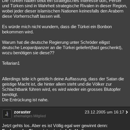
Die Türken haben selbt ein strategisches Interesse dort, Perser
und Türken sind in Wahrheit strategische Rivalen in dieser Region,
Besucht
Teilgenommen
Alle
Neue
Geschlossen
wobei jeder dieser islamischen Nationen keinesfalls den Arabern
diese Vorherrschaft lassen will.
Lesenswert
Schlüsselwörter
Es würde mich nicht wundern, dass die Türkei ein Bonbon
bekommen wird.
Warum hat die deutsche Regierung unter Schröder eiligst
deutsche Leopardpanzer an die Türkei geliefert(fast geschenkt),
wozu benötigen sie diese??
Tellarian1
Allerdings teile ich geistlich deine Auffassung, dass der Satan die
geistige Macht ist, die hinter allem steht und die Völker zur
Schlachtbank führen wird, es wird wieder ein grosses Blutopfer
benötigt.
Die Entrückung ist nahe.
zoraster
23.12.2005 um 16:17
ehemaliges Mitglied
Jetzt gehts los. Aber es ist Völlig egal wer gewinnt denn: