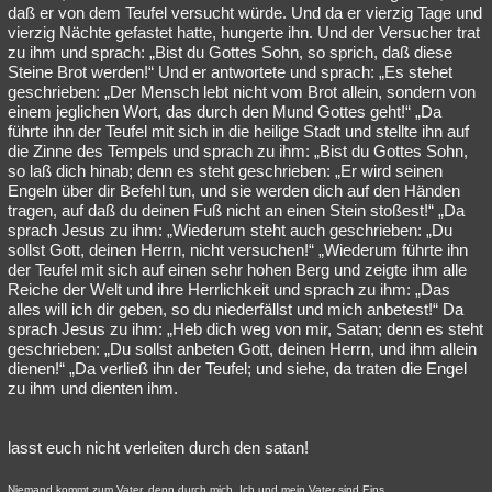
daß er von dem Teufel versucht würde. Und da er vierzig Tage und
vierzig Nächte gefastet hatte, hungerte ihn. Und der Versucher trat
zu ihm und sprach: „Bist du Gottes Sohn, so sprich, daß diese
Steine Brot werden!“ Und er antwortete und sprach: „Es stehet
geschrieben: „Der Mensch lebt nicht vom Brot allein, sondern von
einem jeglichen Wort, das durch den Mund Gottes geht!“ „Da
führte ihn der Teufel mit sich in die heilige Stadt und stellte ihn auf
die Zinne des Tempels und sprach zu ihm: „Bist du Gottes Sohn,
so laß dich hinab; denn es steht geschrieben: „Er wird seinen
Engeln über dir Befehl tun, und sie werden dich auf den Händen
tragen, auf daß du deinen Fuß nicht an einen Stein stoßest!“ „Da
sprach Jesus zu ihm: „Wiederum steht auch geschrieben: „Du
sollst Gott, deinen Herrn, nicht versuchen!“ „Wiederum führte ihn
der Teufel mit sich auf einen sehr hohen Berg und zeigte ihm alle
Reiche der Welt und ihre Herrlichkeit und sprach zu ihm: „Das
alles will ich dir geben, so du niederfällst und mich anbetest!“ Da
sprach Jesus zu ihm: „Heb dich weg von mir, Satan; denn es steht
geschrieben: „Du sollst anbeten Gott, deinen Herrn, und ihm allein
dienen!“ „Da verließ ihn der Teufel; und siehe, da traten die Engel
zu ihm und dienten ihm.
lasst euch nicht verleiten durch den satan!
Niemand kommt zum Vater, denn durch mich. Ich und mein Vater sind Eins.