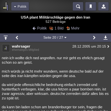
Politik
Bereiche
USA plant Militärschläge gegen den Iran
527 Beiträge
Echtzeit
Diskussionen
Blogs
Videos
Statistiken
Politik
1 Bild
Mehr
Chat
Wiki
Neuigkeiten
Seite
20
/ 27
meine Rubriken
wahrsager
28.12.2005 um 20:15
Menschen
Wissenschaft
Politik
Mystery
Kriminalfälle
ehemaliges Mitglied
Spiritualität
Verschwörungen
Technologie
Ufologie
nein ich wollte dich ned angreifen. nur mir geht es ehrlich gesagt
schon so am geist.
Natur
Umfragen
Unterhaltung
mich würds ja nicht mehr wundern, wenn deutsche bald auf der
weitere Rubriken
seite des iran kämpfen würden gegen die usa.
Philosophie
Träume
Orte
Esoterik
Literatur
da wird jede offensichtliche bedrohung einfach zerredet und
huntertfach verbogen. klar, die usa fetzen a paar bomben rein. ist
Astronomie
Helpdesk
Gruppen
Gaming
Filme
zwar agressiv, aber wirksam. deutsche zerreden dafür alles bis es
zu spät ist.
Musik
Clash
Verbesserungen
Allmystery
English
da kann bin laden schon am brandenburger tor sein, fragen die
Übersichten