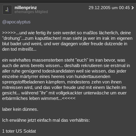
nillenprinz
29.12.2005 um 00:45
ehemaliges Mitglied
@apocalyptus
>>>>>...und wie fertig ihr sein werdet so maßlos lächerlich, deine
"drohung"...zum kaputtlachen! man sieht ja wer im irak im eigenen
blut badet und weint, und wer dagegen voller freude dutzende in
den tod mitreißt...
ein wahrhaftes massensterben steht "euch" im iran bevor, was
auch die amis bereits wissen... deshalb rekrutieren sie erstmal in
aller ruhe genügend todeskandidaten weil sie wissen, das jeder
einzelne märtyrrer eines heeres von hunderttausenden
sprengstoffbeladenen kämpfern, mindestens zehn von ihnen
mitreissen wird, und das voller freude und mit einem lächeln im
gesicht... während "ihr" mit vollgekackter unterwäsche um euer
erbärmliches leben wimmert...<<<<<
laber kein dünnes.
Ich erwähne jetzt einfach mal das verhältnis:
1 toter US Soldat