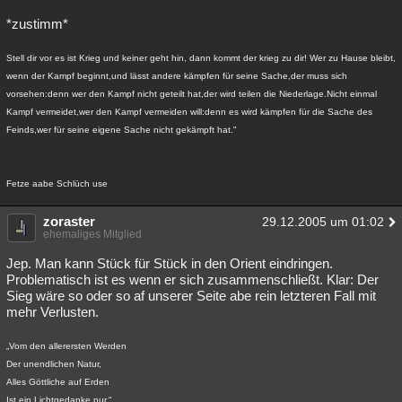
*zustimm*
Stell dir vor es ist Krieg und keiner geht hin, dann kommt der krieg zu dir! Wer zu Hause bleibt,
wenn der Kampf beginnt,und lässt andere kämpfen für seine Sache,der muss sich
vorsehen:denn wer den Kampf nicht geteilt hat,der wird teilen die Niederlage.Nicht einmal
Kampf vermeidet,wer den Kampf vermeiden will:denn es wird kämpfen für die Sache des
Feinds,wer für seine eigene Sache nicht gekämpft hat."
Fetze aabe Schlüch use
zoraster
29.12.2005 um 01:02
ehemaliges Mitglied
Jep. Man kann Stück für Stück in den Orient eindringen.
Problematisch ist es wenn er sich zusammenschließt. Klar: Der
Sieg wäre so oder so af unserer Seite abe rein letzteren Fall mit
mehr Verlusten.
„Vom den allerersten Werden
Der unendlichen Natur,
Alles Göttliche auf Erden
Ist ein Lichtgedanke nur.“