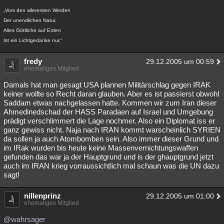
„Vom den allerersten Werden
Der unendlichen Natur,
Alles Göttliche auf Erden
Ist ein Lichtgedanke nur.“
fredy
29.12.2005 um 00:59
ehemaliges Mitglied
Damals hat man gesagt USA plannen Militärschlag gegen IRAK
keiner wollte so Recht daran glauben. Aber es ist passierst obwohl
Saddam etwas nachgelassen hatte. Kommen wir zum Iran dieser
Ahmedinedschad der HASS Paradaen auf Israel und Umgebung
prädigt verschlimmert die Lage nochmer. Also ein Diplomat iss er
ganz gewiss nicht. Naja nach IRAN kommt warscheinlich SYRIEN
da sollen ja auch Atombomben sein. Also immer dieser Grund und
im IRak wurden bis heute keine Massenvernichtungswaffen
gefunden das war ja der Hauptgrund und is der ghauptgrund jetzt
auch im IRAN krieg vorraussichtlich mal schaun was die UN dazu
sagt!
nillenprinz
29.12.2005 um 01:00
ehemaliges Mitglied
@wahrsager