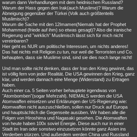
warum dann Verhandlungen mit dem heidnischen Russland?
Warum der Hass gegen den Irak(auch Muslime)? Warum die
Abneigung gegenüber der Türkei (Volk auch größtenteils
Muslimisch)?
Warum die Sache mit den 12Imamen(Niemals hat der Prophet
Mohammed (friede auf ihm) so etwas gesagt)? Also die iranische
Regierung und "wirklich" Muslimisch lässt sich für mich nicht
vereinbaren?
Hier geht es NUR um politische Interessen, um nichts anderes!
Das hat nichts mit Religion zu tun, nur weil die Terroristen und Co.
behaupten, dass sie Muslime sind, sind sie dies noch lange nicht!
Und man sollte nicht denken, dass der Iran den Krieg gewinnt, das
ist völlig fern von jeder Realität. Die USA gewinnen den Krieg, ganz
klar, und werden dannach eine Menge (Widerstand) zu Ertragen
haben.
Auch einer ca. 5 Seiten vorher behauptete irgendwas von
"Atombomben"(sogar Mehrzahl). NIEMALS werden die USA
Atomwaffen einsetzen und Erklärungen der US-Regierung wie:
Atomwaffen nicht auszuschließen, sollen nur Druck auf Europa
und hauptsächlich die Gegenseite ausüben. Wir haben alle die
Folgen von Hiroshima und Nagasaki gesehen. Die Atomwaffen
von heute haben 100x soviel Energie. Diese auch nur in einer
Stadt im Iran oder sonstwo einzusetzen könnte ganz Asien ins
Verderben stürzen. Und außerdem werden China und Russland