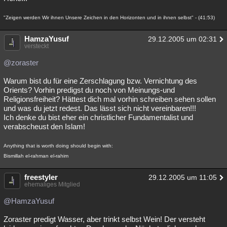
"Zeigen werden Wir ihnen Unsere Zeichen in den Horizonten und in ihnen selbst" - (41:53)
HamzaYusuf
29.12.2005 um 02:31
versteckt
@zoraster
Warum bist du für eine Zerschlagung bzw. Vernichtung des
Orients? Vorhin predigst du noch von Meinungs-und
Religionsfreiheit? Hättest dich mal vorhin schreiben sehen sollen
und was du jetzt redest. Das lässt sich nicht vereinbaren!!!
Ich denke du bist eher ein christlicher Fundamentalist und
verabscheust den Islam!
Anything that is worth doing should begin with:
Bismillah el-rahman el-rahim
freestyler
29.12.2005 um 11:05
ehemaliges Mitglied
@HamzaYusuf
Zoraster predigt Wasser, aber trinkt selbst Wein! Der versteht