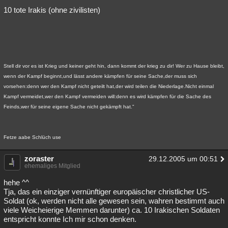
10 tote Irakis (ohne zivilisten)
Stell dir vor es ist Krieg und keiner geht hin, dann kommt der krieg zu dir! Wer zu Hause bleibt,
wenn der Kampf beginnt,und lässt andere kämpfen für seine Sache,der muss sich
vorsehen:denn wer den Kampf nicht geteilt hat,der wird teilen die Niederlage.Nicht einmal
Kampf vermeidet,wer den Kampf vermeiden will:denn es wird kämpfen für die Sache des
Feinds,wer für seine eigene Sache nicht gekämpft hat."
Fetze aabe Schlüch use
zoraster
29.12.2005 um 00:51
ehemaliges Mitglied
hehe ^^
Tja, das ein einziger vernünftiger europäischer christlicher US-
Soldat (ok, werden nicht alle gewesen sein, wahren bestimmt auch
viele Weicheierige Memmen darunter) ca. 10 Irakischen Soldaten
entspricht konnte Ich mir schon denken.