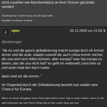
nicht zusehen wie Atombombe(n) an ihrer Grenze gezündet
werden!
Anything that is worth doing should begin with:
Bismillah el-rahman el-rahim
opes
28.12.2005 um 23:58
@wahrsager
"die eu und die ganze globalisierung macht europa doch eh immer
ärmer und die arab. staaten sowohl als auch china immer reicher.
die usa wird sich retten können, aber europa? was hat europa zu
bieten, das die usa nicht hat? eu geht im weltmarkt zwischen us
und asien total den bach runter.
dann sind wir die armen. "
Im Gegenteil,durch die Globalisierung besteht nun weider eine
Chance für Europa.
Wenn du einem Hungrigen einen Fisch gibts wird er einen Tag zu essen haben ,wenn du ihm
aber beibringst wie man Fische fängt wird er sein Leben lang satt sein.