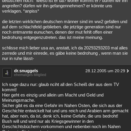
detuschen noch: "wieso ist er da? woher kommt er? dürfen wir ihn
angreifen? dürfen wir ihn gefangennehmen? er könnte uns
Besucht
Teilgenommen
Alle
Neue
Geschlossen
verklagen. *anpiss*
Lesenswert
Schlüsselwörter
die letzten wirklichen deutschen männer sind im ww2 gefallen und
auf dem schlachtfeld geblieben. die jetztige generation sind nur
noch entmannte eunuchen, denen der mut fehlt offen einer
bedrohung entgegenzutreten. das ist meine meinung.
schlisse mich lieber usa an, anstatt, ich da 20293293203 mal alles
zerrede und mir einrede, es gäbe keine bedrohung , wenn man sie
nur in ruhe lässt-
dr.snuggels
28.12.2005 um 20:29
ehemaliges Mitglied
Ich sage dazu nur: glaub nciht all den Scheiß der aus dem TV
kommt!
Hier geht es einzig und allein um Macht und Geld und
Meinungsmache.
Sicher gibt es da eine Gefahr im Nahen Osten, die sich aus der
Geschichte entwickelt hat und uns reich und Arabien arm gemacht
hat, aber nein, da ist, denk ich, keine Gefahr, die uns bedroht!
Bush will und wird nur als Kriegsgewinner in den
Geschichtsbüchern vorkommen und nebenbei noch im Nahen