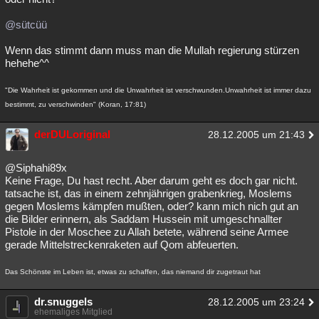
@sütcüü
Wenn das stimmt dann muss man die Mullah regierung stürzen
hehehe^^
"Die Wahrheit ist gekommen und die Unwahrheit ist verschwunden.Unwahrheit ist immer dazu
bestimmt, zu verschwinden" (Koran, 17:81)
derDULoriginal
28.12.2005 um 21:43
@Siphahi89x
Keine Frage, Du hast recht. Aber darum geht es doch gar nicht.
tatsache ist, das in einem zehnjährigen grabenkrieg, Moslems
gegen Moslems kämpfen mußten, oder? kann mich nich gut an
die Bilder erinnern, als Saddam Hussein mit umgeschnallter
Pistole in der Moschee zu Allah betete, während seine Armee
gerade Mittelstreckenraketen auf Qom abfeuerten.
Das Schönste im Leben ist, etwas zu schaffen, das niemand dir zugetraut hat
dr.snuggels
28.12.2005 um 23:24
ehemaliges Mitglied