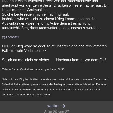
leider nur einen feuchten Dreck von der Nächstenliebe und
überhaupt von der Lehre Jesu'. Drücken wir es einfacher aus: Er
ist vielmehr ein Antimuslim!!!
Solche Leute regen mich einfach nur auf.
Inshallah wird es nicht zu einem Krieg kommen, denn die
Auswirkungen wären enorm. Außerdem ist es ja nicht
auszuschließen, dass Atomwaffen auch eingesetzt werden.
@zoraster
>>>Der Sieg wäre so oder so af unserer Seite abe rein letzteren
Fall mit mehr Verlusten.<<<
Sei dir da mal nicht so sicher...... Hochmut kommt vor dem Fall!
"Frieden!" - der Gruß eines barmherzigen Herrn.36:58
Nicht solch ein Ding ist die Welt, dass sie es wert wäre, sich um sie zu streiten. Frieden und
Sicherheit beider Welten gewinnt man in der Auslegung zweier Worte: Mit seinen Freunden
soll man in Freundlichkeit und Güte umgehen, seine Feinde aber mit der Bereitschaft
behandeln, mit ihnen Frieden zu schließen.
weiter
Seite 20 von 27