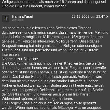
Weltgeschehen sehen, als noch vor 15 Jahren und das ist gut so!
Und die USA tun Unrecht, immer wieder.
HamzaYusuf
28.12.2005 um 23:47
versteckt
Ich habe mir nun die letzten zehn Seiten dieses Threads
durchgelesen und ich muss sagen, dass manche hier der Meinung
sind bei einem möglichen Militärschlag der USA gegen den Iran
gehe es um Religiöse interessen. Völlig verfehlt! Diese ganze
Kriegsstimmung hat rein garnichts mit Religion oder sonstigem
zustun, das sind nur politische und wenn überhaupt kulturelle
Interessen.
Nochmal zur Situation:
Die USA können sich auch noch einen Krieg leisten. Sie werden
das Land genauso besetzen wie den Irak( Feige mit der Luftwaffe
oder nicht ist hier kein Thema. Das ist die moderne Kriegsführung
eben. Das hat der Fortschritt mit sich gebracht. Außerdem wird
dem Iran nicht verboten auch eine starke Luftwaffe zu haben.
Früher entschied wer auf dem Boden gewinnt heute entscheidet
wer in der Luft gewinnt. Beidemale kommt es nur auf die Stärke
der Streitkräfte an), und werden auch wie im Irak harten
Widerstand spüren, vielleicht sogar härteren.
Das Regime, das sich als islamisch ausgibt, sollte gestürzt
werden. Wenn man sich schon als Gläubiger Muslim ausgiebt,