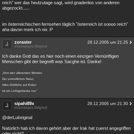
reich" wer das heutzutage sagt, wird gnadenlos von anderen
abgezockt......
im österreichischen fernsehen täglich "österreich ist soooo reich"
aha davon merk ich nix :P
zoraster
28.12.2005 um 21:25
ehemaliges Mitglied
Ich danke Gott das es hier noch einen einzigen Vernünftigen
Menschen gibt der begreift was Sacghe ist. Danke!
„Vom den allerersten Werden
Der unendlichen Natur,
Alles Göttliche auf Erden
Ist ein Lichtgedanke nur.“
sipahi89x
28.12.2005 um 21:30
ehemaliges Mitglied
@derLuloriginal
Natürlich hab ich davon gehört aber der Irak hat zuerst angegriffen
oder nicht?