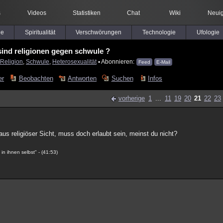
s
Videos
Statistiken
Chat
Wiki
Neuig
le
Spiritualität
Verschwörungen
Technologie
Ufologie
ind religionen gegen schwule ?
Religion
,
Schwule
,
Heterosexualität
▪ Abonnieren:
Feed
E-Mail
er
Beobachten
Antworten
Suchen
Infos
vorherige
1
...
11
19
20
21
22
23
 aus religiöser Sicht, muss doch erlaubt sein, meinst du nicht?
n ihnen selbst" - (41:53)