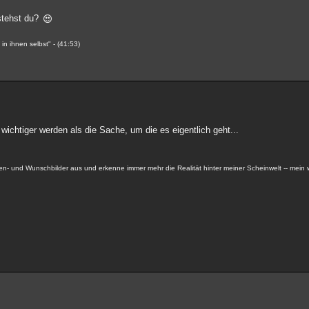
stehst du?
n ihnen selbst" - (41:53)
wichtiger werden als die Sache, um die es eigentlich geht...
ken- und Wunschbilder aus und erkenne immer mehr die Realität hinter meiner Scheinwelt -- mein