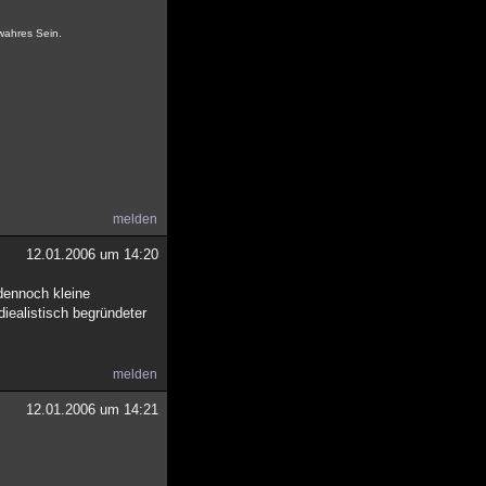
 wahres Sein.
melden
12.01.2006 um 14:20
dennoch kleine
iealistisch begründeter
melden
12.01.2006 um 14:21