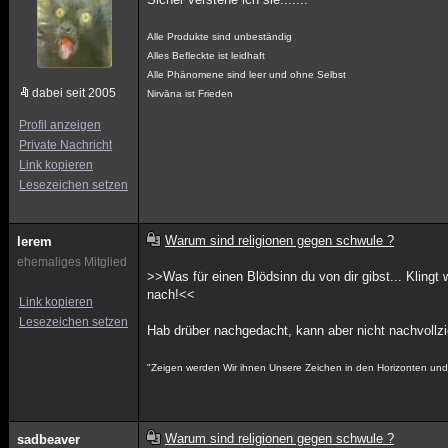
Alle Produkte sind unbeständig
Alles Befleckte ist leidhaft
Alle Phänomene sind leer und ohne Selbst
dabei seit 2005
Nirvāna ist Frieden
Profil anzeigen
Private Nachricht
Link kopieren
Lesezeichen setzen
Warum sind religionen gegen schwule ?
lerem
ehemaliges Mitglied
>>Was für einen Blödsinn du von dir gibst... Klin
nach!<<
Link kopieren
Lesezeichen setzen
Hab drüber nachgedacht, kann aber nicht nachvollzieh
"Zeigen werden Wir ihnen Unsere Zeichen in den Horizonten und i
Warum sind religionen gegen schwule ?
sadbeaver