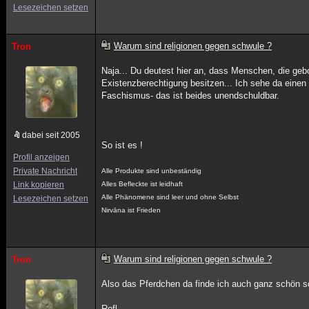
Lesezeichen setzen
Warum sind religionen gegen schwule ?
Tron
Naja... Du deutest hier an, dass Menschen, die geb
Existenzberechtigung besitzen... Ich sehe da einen
Faschismus- das ist beides unendschuldbar.
dabei seit 2005
So ist es !
Profil anzeigen
Private Nachricht
Alle Produkte sind unbeständig
Link kopieren
Alles Befleckte ist leidhaft
Alle Phänomene sind leer und ohne Selbst
Lesezeichen setzen
Nirvāna ist Frieden
Warum sind religionen gegen schwule ?
Tron
Also das Pferdchen da finde ich auch ganz schön sc
Rofl