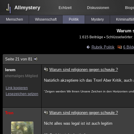
Allmystery
Echtzeit
Diskussionen
Blog
Menschen
Wissenschaft
Politik
Mystery
Kriminalfäl
Warum s
1.615 Beiträge
▪ Schlüsselwörter:
Rubrik Politik
6 Bild
Seite 21 von 81
Warum sind religionen gegen schwule ?
lerem
ehemaliges Mitglied
Natürlich akzeptiere ich das Tron! Aber Kritik, auch
Link kopieren
"Zeigen werden Wir ihnen Unsere Zeichen in den Horizonten und i
Lesezeichen setzen
Warum sind religionen gegen schwule ?
Tron
Nicht alles was legal ist ist auch legitim