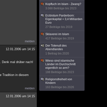
Kopftuch im Islam - Zwang?
3.088 Beiträge bis 2023
Erzbistum Parderborn:
Eigenkapital = 3,4 Milliarden
Euro
27 Beiträge bis 2019
Sklaverei im Islam
417 Beiträge bis 2019
melden
Der Totenult des
12.01.2006 um 14:15
Abendlandes
1 Beitrag bis 2020
Wieso sind islamische
.. Denk mal drüber nach!
Länder im Durchschnitt
eigentlich so arm?
188 Beiträge bis 2023
he Tradition in diesem
Religionsfreiheit von
Kindern
163 Beiträge bis 2026
melden
12.01.2006 um 14:15