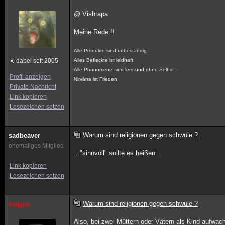
@ Vishtapa
Meine Rede !!
Alle Produkte sind unbeständig
dabei seit 2005
Alles Befleckte ist leidhaft
Alle Phänomene sind leer und ohne Selbst
Profil anzeigen
Nirvāna ist Frieden
Private Nachricht
Link kopieren
Lesezeichen setzen
Warum sind religionen gegen schwule ?
sadbeaver
ehemaliges Mitglied
..."sinnvoll" sollte es heißen...
Link kopieren
Lesezeichen setzen
Warum sind religionen gegen schwule ?
magus
Also, bei zwei Müttern oder Vätern als Kind aufwac