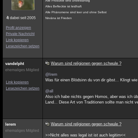
Alle Produkte sind unbeständig
Alles Befleckte ist leidhaft
Alle Phänomene sind leer und ohne Selbst
dabei seit 2005
Nirvāna ist Frieden
Profil anzeigen
Private Nachricht
Link kopieren
Lesezeichen setzen
Warum sind religionen gegen schwule ?
vandelpht
ehemaliges Mitglied
@Irem
Was für einen Blödsinn du von dir gibst... Klingt 
Link kopieren
Lesezeichen setzen
@all
Also ich habe nichts gegen Homos, aber was ich übert
Land... Diese Art von Traditionen sollte man nicht v
Warum sind religionen gegen schwule ?
lerem
ehemaliges Mitglied
>>Nicht alles was legal ist ist auch legitim<<