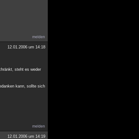
melden
12.01.2006 um 14:18
hränkt, steht es weder
bedanken kann, sollte sich
melden
12.01.2006 um 14:19