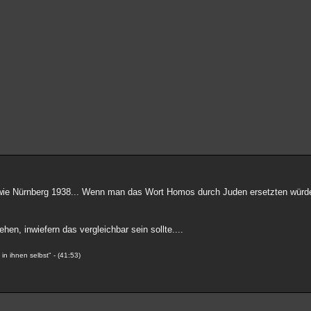
gt wie Nürnberg 1938... Wenn man das Wort Homos durch Juden ersetzten würde
en, inwiefern das vergleichbar sein sollte....
n ihnen selbst" - (41:53)