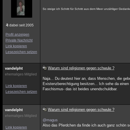
So steige ich Schritt für Schritt aus dem Meer unzähliger Gedan
dabei seit 2005
Profil anzeigen
Private Nachricht
Link kopieren
Lesezeichen setzen
Warum sind religionen gegen schwule ?
vandelpht
ehemaliges Mitglied
Naja... Du deutest hier an, dass Menschen, die geb
Existenzberechtigung besitzen... Ich sehe da einen
Link kopieren
Faschismus- das ist beides unendschuldbar.
Lesezeichen setzen
Warum sind religionen gegen schwule ?
vandelpht
ehemaliges Mitglied
@magus
Also das Pferdchen da finde ich auch ganz schön sc
Link kopieren