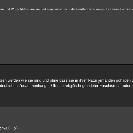
ken- und Wunschbilder aus und erkenne immer mehr die Realität hinter meiner Scheinwelt -- mein
oren werden wie sie sind und ohne dass sie in ihrer Natur jemanden schaden 
 deutlichen Zusammenhang... Ob nun religiös begründeter Faschismus, oder id
hwul... ;-)