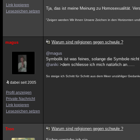
Link kopieren
Tja, das ist meine Meinung zu Homosexualität. Ver
Lesezeichen setzen
"Zeigen werden Wir ihnen Unsere Zeichen in den Horizonten und i
Warum sind religionen gegen schwule ?
magus
@magus
Symbolik ist was feines, solange die Symbole nicht 
@aniki
>dem schliesse ich mich natürlich an......
So steige ich Schritt für Schritt aus dem Meer unzähliger Gedan
dabei seit 2005
Profil anzeigen
Private Nachricht
Link kopieren
Lesezeichen setzen
Warum sind religionen gegen schwule ?
Tron
Sicher verstehe ich sie.......