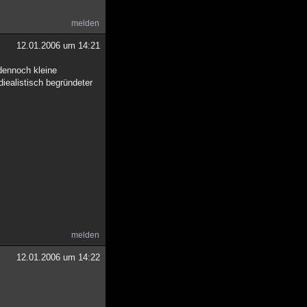
melden
12.01.2006 um 14:21
dennoch kleine
iealistisch begründeter
melden
12.01.2006 um 14:22